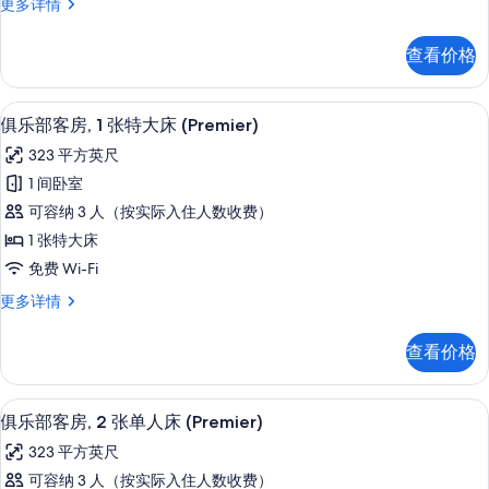
尊
更多详情
2
贵
张
客
查看价格
房,
单
2
人
张
迷你吧、客房内保险箱、办公桌、笔记
显
5
单
床
俱乐部客房, 1 张特大床 (Premier)
示
人
的
323 平方英尺
床
俱
所
更
1 间卧室
乐
多
有
可容纳 3 人（按实际入住人数收费）
信
部
照
息
1 张特大床
客
片
免费 Wi-Fi
房,
俱
更多详情
1
乐
张
部
查看价格
客
特
房,
大
1
迷你吧、客房内保险箱、办公桌、笔记
显
5
张
床
俱乐部客房, 2 张单人床 (Premier)
示
特
(Premier)
323 平方英尺
大
俱
的
床
可容纳 3 人（按实际入住人数收费）