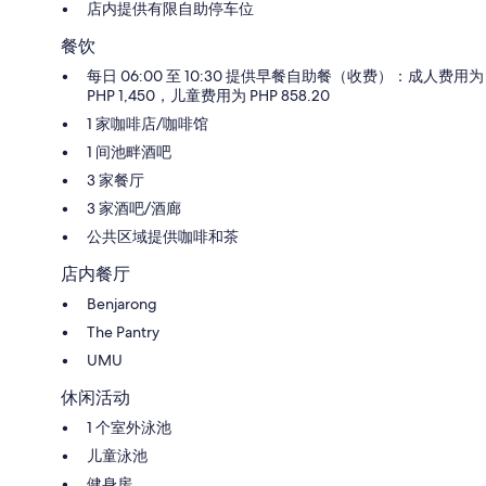
店内提供有限自助停车位
餐饮
每日 06:00 至 10:30 提供早餐自助餐（收费）：成人费用为
PHP 1,450，儿童费用为 PHP 858.20
1 家咖啡店/咖啡馆
1 间池畔酒吧
3 家餐厅
3 家酒吧/酒廊
公共区域提供咖啡和茶
店内餐厅
Benjarong
The Pantry
UMU
休闲活动
1 个室外泳池
儿童泳池
健身房