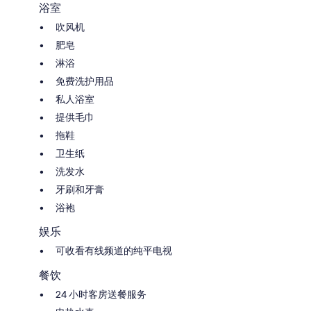
浴室
吹风机
肥皂
淋浴
免费洗护用品
私人浴室
提供毛巾
拖鞋
卫生纸
洗发水
牙刷和牙膏
浴袍
娱乐
可收看有线频道的纯平电视
餐饮
24 小时客房送餐服务