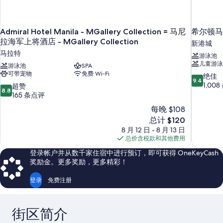
照
片
Admiral Hotel Manila - MGallery Collection = 马尼
希尔顿马
拉海军上将酒店 - MGallery Collection
新港城
马拉特
游泳池
儿童游泳
游泳池
SPA
可带宠物
免费 Wi-Fi
9.4
绝佳
9.4
分，
1,00
8.8
超赞
8.8
总
分，
165 条点评
分
总
每晚 $108
10，
分
新
总计 $120
绝
10，
价
佳，
8 月 12 日 - 8 月 13 日
超
格
1,008
总价含税款和其他费用
赞，
$120
条
165
登录帐户并从数千家住宿中进行预订，即可获得 OneKeyCash
点
条
奖励金。更多奖励，更多精彩！
评
点
评
登录
免费注册
街区简介