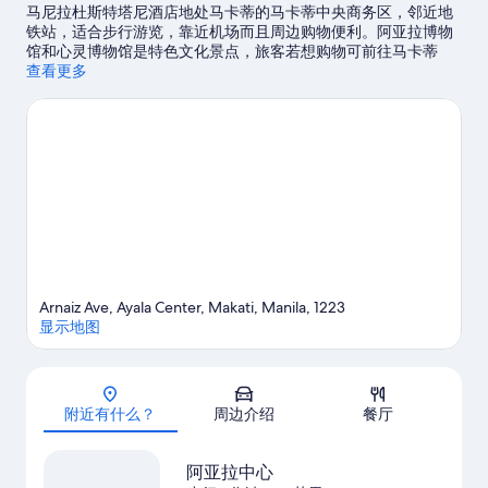
马尼拉杜斯特塔尼酒店地处马卡蒂的马卡蒂中央商务区，邻近地
铁站，适合步行游览，靠近机场而且周边购物便利。阿亚拉博物
馆和心灵博物馆是特色文化景点，旅客若想购物可前往马卡蒂
SM 购物中心和Glorietta 购物中心。带孩子一起旅行？切勿错过
查看更多
阿亚拉三角花园。
访问我们的马卡蒂旅行指南
Arnaiz Ave, Ayala Center, Makati, Manila, 1223
显示地图
地图
附近有什么？
周边介绍
餐厅
阿亚拉中心