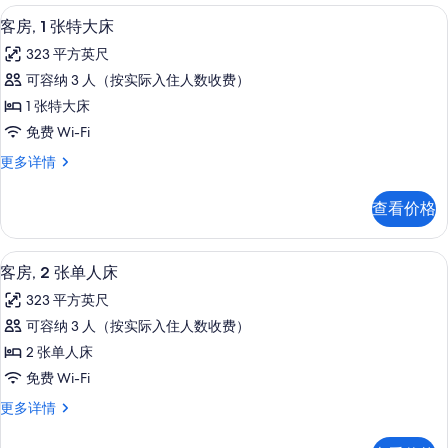
的
房
迷你吧、客房内保险箱、办公桌、笔记
显
照
4
更
客房, 1 张特大床
所
示
多
片
有
323 平方英尺
信
客
息
照
可容纳 3 人（按实际入住人数收费）
房,
片
1 张特大床
1
免费 Wi-Fi
张
客
更多详情
特
房,
大
1
查看价格
张
床
特
的
大
迷你吧、客房内保险箱、办公桌、笔记
显
5
床
所
客房, 2 张单人床
示
更
有
323 平方英尺
多
客
照
信
可容纳 3 人（按实际入住人数收费）
房,
息
片
2 张单人床
2
免费 Wi-Fi
张
客
更多详情
单
房,
人
2