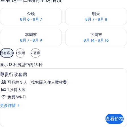
查看今晚的空房情况：8月 6 - 8月 7
查看明天的空房情况：8月 7 - 8
今晚
明天
8月 6 - 8月 7
8月 7 - 8月 8
查看本周末的空房情况：8月 7 - 8月 9
查看下周末的空房情况：8月 14 -
本周末
下周末
8月 7 - 8月 9
8月 14 - 8月 16
可
所有客房
1 张床
2 张床
用
的
显示 13 种房型中的 13 种
客
迷你吧、客房内保险箱、办公桌、笔记
显
7
尊贵行政套房
房
示
筛
可容纳 3 人（按实际入住人数收费）
尊
选
1 张特大床
贵
条
免费 Wi-Fi
行
件
尊
更多详情
政
贵
套
行
查看价格
政
房
套