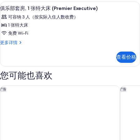
有
更
迷你吧、客房内保险箱、办公桌、笔记
显
6
多
照
俱乐部套房, 1 张特大床 (Premier Executive)
示
信
片
可容纳 3 人（按实际入住人数收费）
息
俱
1 张特大床
乐
免费 Wi-Fi
部
俱
更多详情
套
乐
房,
部
查看价格
套
1
房,
张
1
您可能也喜欢
张
特
特
大
大
Admiral Hotel Manila - MGallery Collection = 马尼拉海军上将酒
希尔顿马
广告
广告
床
床
(Premier
(Premier
Executive)
Executive)
更
的
多
信
所
息
有