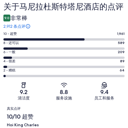
关于马尼拉杜斯特塔尼酒店的点评
点
评
非常棒
9.0
2,912 条点评
10
10 - 超赞
1,961
分
8
8 - 还可以
589
-
分
超
6
6 - 一般
209
-
分
赞。
还
4
4 - 很差
89
-
1961
分
可
一
2
条
2 - 糟糕
64
-
以。
分
般。
好
很
589
-
209
评，
差。
条
糟
条
共
9.2
8.8
9.4
89
好
糕。
好
有
条
清洁度
服务设施
员工和服务
评，
64
评，
2912
好
共
点
条
共
条
真实点评
评，
有
好
有
点
评
10/10 超赞
共
2912
评，
2912
评
有
条
Hoi King Charles
共
条