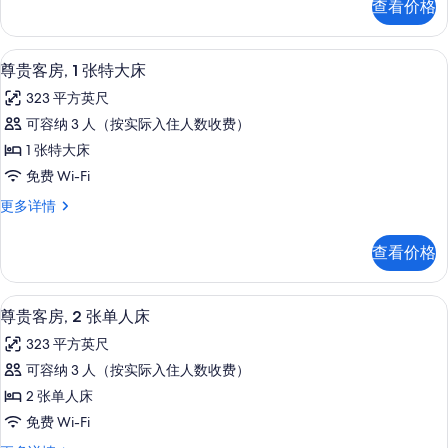
查看价格
张
床
单
的
人
迷你吧、客房内保险箱、办公桌、笔记
显
5
床
所
尊贵客房, 1 张特大床
示
更
有
323 平方英尺
多
尊
照
信
可容纳 3 人（按实际入住人数收费）
贵
息
片
1 张特大床
客
免费 Wi-Fi
房,
尊
更多详情
1
贵
张
客
查看价格
房,
特
1
大
张
迷你吧、客房内保险箱、办公桌、笔记
显
5
特
床
尊贵客房, 2 张单人床
示
大
的
323 平方英尺
床
尊
所
更
可容纳 3 人（按实际入住人数收费）
贵
多
有
2 张单人床
信
客
照
息
免费 Wi-Fi
房,
片