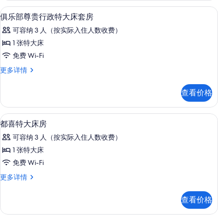
的
房
迷你吧、客房内保险箱、办公桌、笔记
显
9
更
俱乐部尊贵行政特大床套房
所
示
多
有
可容纳 3 人（按实际入住人数收费）
信
俱
息
照
1 张特大床
乐
片
免费 Wi-Fi
部
俱
更多详情
尊
乐
贵
部
查看价格
尊
行
贵
政
行
大堂
显
5
政
都喜特大床房
特
示
特
大
可容纳 3 人（按实际入住人数收费）
大
都
床
床
1 张特大床
喜
套
套
免费 Wi-Fi
房
特
更
房
都
更多详情
大
多
喜
的
信
床
特
查看价格
所
息
大
房
床
有