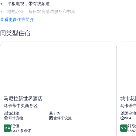
平板电视，带有线频道
电热水壶、每日客房清洁服务和书桌
查看更多住宿简介
同类型住宿
马尼拉新世界酒店
城市花园
马
城
马尼拉新世界酒店
城市花
尼
市
马卡蒂中央商务区
马卡蒂
拉
花
游泳池
SPA
游泳池
新
园
可带宠物
含停车设施
SPA
世
大
界
酒
9.4
9.2
绝佳
好极
9.4
9.2
酒
店
分，
分，
1,347 条点评
1,8
店
马