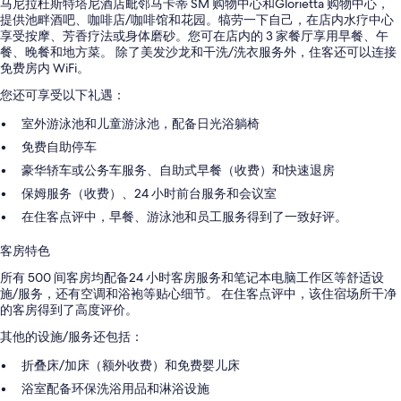
马尼拉杜斯特塔尼酒店毗邻马卡蒂 SM 购物中心和Glorietta 购物中心，
提供池畔酒吧、咖啡店/咖啡馆和花园。犒劳一下自己，在店内水疗中心
享受按摩、芳香疗法或身体磨砂。您可在店内的 3 家餐厅享用早餐、午
餐、晚餐和地方菜。 除了美发沙龙和干洗/洗衣服务外，住客还可以连接
免费房内 WiFi。
您还可享受以下礼遇：
室外游泳池和儿童游泳池，配备日光浴躺椅
免费自助停车
豪华轿车或公务车服务、自助式早餐（收费）和快速退房
保姆服务（收费）、24 小时前台服务和会议室
在住客点评中，早餐、游泳池和员工服务得到了一致好评。
客房特色
所有 500 间客房均配备24 小时客房服务和笔记本电脑工作区等舒适设
施/服务，还有空调和浴袍等贴心细节。 在住客点评中，该住宿场所干净
的客房得到了高度评价。
其他的设施/服务还包括：
折叠床/加床（额外收费）和免费婴儿床
浴室配备环保洗浴用品和淋浴设施