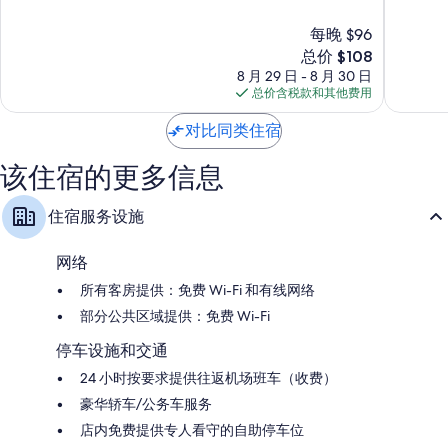
总
总
马
卡
分
分
每晚 $96
卡
蒂
10，
10，
蒂
市
绝
新
好
总价 $108
中
中
佳，
价
极
8 月 29 日 - 8 月 30 日
央
心
1,347
格
了，
总价含税款和其他费用
商
条
$108
1,887
务
点
条
对比同类住宿
区
评
点
评
该住宿的更多信息
住宿服务设施
网络
所有客房提供：免费 Wi-Fi 和有线网络
部分公共区域提供：免费 Wi-Fi
停车设施和交通
24 小时按要求提供往返机场班车（收费）
豪华轿车/公务车服务
店内免费提供专人看守的自助停车位