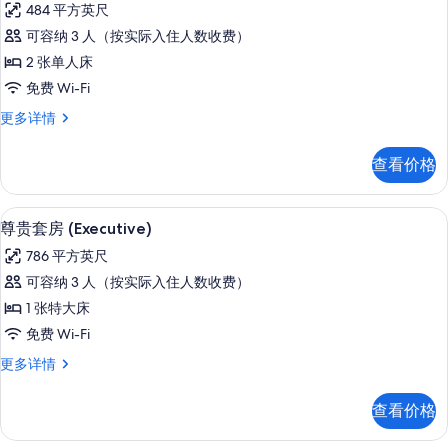
的
484 平方英尺
床
华
所
更
可容纳 3 人（按实际入住人数收费）
丽
多
有
2 张单人床
信
套
照
息
免费 Wi-Fi
房,
片
华
更多详情
2
丽
张
套
查看价格
房,
单
2
人
张
迷你吧、客房内保险箱、办公桌、笔记
显
6
单
床
尊贵套房 (Executive)
示
人
的
786 平方英尺
床
尊
所
更
可容纳 3 人（按实际入住人数收费）
贵
多
有
1 张特大床
信
套
照
息
免费 Wi-Fi
房
片
尊
更多详情
(Executive)
贵
的
套
查看价格
房
所
(Executive)