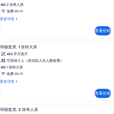
乐
(Premier)
所
2 张单人床
更
部
有
多
免费 Wi-Fi
客
信
照
俱
更多详情
息
房,
片
乐
2
部
查看价格
客
张
房,
单
2
迷你吧、客房内保险箱、办公桌、笔记
显
5
张
人
华丽套房, 1 张特大床
示
单
床
484 平方英尺
人
华
(Premier)
床
可容纳 3 人（按实际入住人数收费）
丽
(Premier)
的
1 张特大床
更
套
所
多
免费 Wi-Fi
房,
信
有
华
更多详情
息
1
照
丽
张
套
片
查看价格
房,
特
1
大
张
迷你吧、客房内保险箱、办公桌、笔记
显
5
特
床
华丽套房, 2 张单人床
示
大