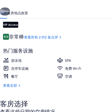
塔
一个
下一个
尼
99+
概述
客房
地点
政策
酒
VIP Access
店
的
点
非常棒
9.0
查看所有 2,912 条点评
9.0/10
评
照
片
热门服务设施
库
游泳池
SPA
住宿正面 - 傍晚/夜晚
含停车设施
免费 Wi-Fi
餐厅
空调
查看全部
客房选择
查看这些日期的空房情况