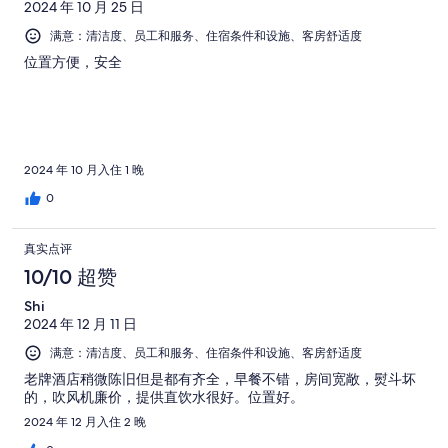
2912
点
2024 年 10 月 25 日
有
点
条
评
2912
满意：清洁度、员工和服务、住宿条件和设施、客房舒适度
评
点
条
位置方便，安全
评
点
评
2024 年 10 月入住 1 晚
0
真实点评
10/10 超赞
Shi
2024 年 12 月 11 日
满意：清洁度、员工和服务、住宿条件和设施、客房舒适度
老牌酒店稍微陈旧但是都有齐全，早餐不错，房间宽敞，熨斗坏
的，吹风机廉价，提供直饮水很好。位置好。
2024 年 12 月入住 2 晚