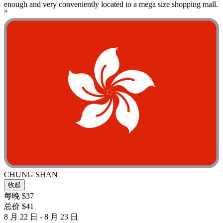
enough and very conveniently located to a mega size shopping mall.
”
CHUNG SHAN
收起
每晚 $37
总价 $41
8 月 22 日 - 8 月 23 日