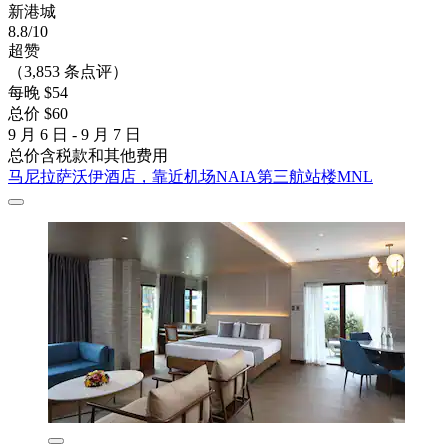
新港城
8.8/10
超赞
（3,853 条点评）
每晚 $54
总价 $60
9 月 6 日 - 9 月 7 日
总价含税款和其他费用
马尼拉萨沃伊酒店，靠近机场NAIA第三航站楼MNL