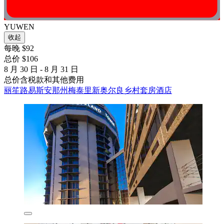
YUWEN
收起
每晚 $92
总价 $106
8 月 30 日 - 8 月 31 日
总价含税款和其他费用
丽笙路易斯安那州梅泰里新奥尔良乡村套房酒店