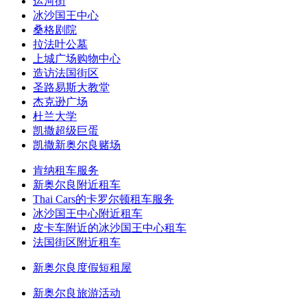
运河街
冰沙国王中心
桑格剧院
拉法叶公墓
上城广场购物中心
造访法国街区
圣路易斯大教堂
杰克逊广场
杜兰大学
凯撒超级巨蛋
凯撒新奥尔良赌场
肯纳租车服务
新奥尔良附近租车
Thai Cars的卡罗尔顿租车服务
冰沙国王中心附近租车
皮卡车附近的冰沙国王中心租车
法国街区附近租车
新奥尔良度假短租屋
新奥尔良旅游活动