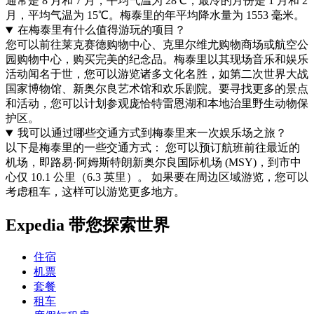
通常是 8 月和 7 月，平均气温为 28℃，最冷的月份是 1 月和 2
月，平均气温为 15℃。梅泰里的年平均降水量为 1553 毫米。
在梅泰里有什么值得游玩的项目？
您可以前往莱克赛德购物中心、克里尔维尤购物商场或航空公
园购物中心，购买完美的纪念品。梅泰里以其现场音乐和娱乐
活动闻名于世，您可以游览诸多文化名胜，如第二次世界大战
国家博物馆、新奥尔良艺术馆和欢乐剧院。要寻找更多的景点
和活动，您可以计划参观庞恰特雷恩湖和本地治里野生动物保
护区。
我可以通过哪些交通方式到梅泰里来一次娱乐场之旅？
以下是梅泰里的一些交通方式： 您可以预订航班前往最近的
机场，即路易·阿姆斯特朗新奥尔良国际机场 (MSY)，到市中
心仅 10.1 公里（6.3 英里）。 如果要在周边区域游览，您可以
考虑租车，这样可以游览更多地方。
Expedia 带您探索世界
住宿
机票
套餐
租车