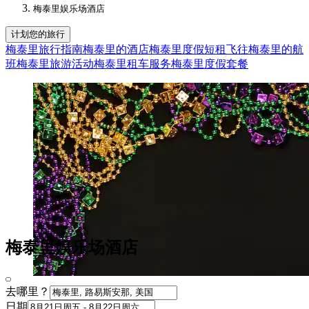
梅泰里娱乐场酒店​
计划您的旅行
梅泰里旅行指南
梅泰里的酒店
梅泰里度假短租
飞往梅泰里的航
班
梅泰里旅游活动
梅泰里租车服务
梅泰里度假套餐
梅泰里娱乐场酒店
去哪里？
日期