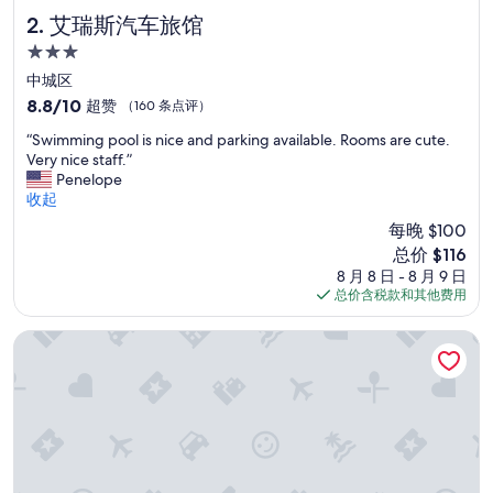
e
s
艾瑞斯汽车旅馆
2. 艾瑞斯汽车旅馆
H
3.0
o
星
t
中城区
住
e
8.8
8.8/10
超赞
（160 条点评）
l
宿
分，
“
,
“Swimming pool is nice and parking available. Rooms are cute.
总
S
a
Very nice staff.”
分
w
m
Penelope
10，
i
R
收起
超
m
a
赞，
每晚 $100
m
n
（160
新
总价 $116
i
d
条
价
8 月 8 日 - 8 月 9 日
n
v
点
格
总价含税款和其他费用
g
o
评）
$116
p
n
o
F
拉斯波恩宅邸酒店
o
r
l
e
i
n
s
c
n
h
i
Q
c
u