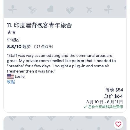
e
t
r
h
.
i
V
s
i
印度屋背包客青年旅舍
11. 印度屋背包客青年旅舍
h
e
o
l
2.0
t
e
星
中城区
e
n
住
8.8
8.8/10
超赞
（187 条点评）
l
D
宿
分，
,
a
“
“Staff was very accomodating and the communal areas are
总
a
n
S
great. My private room smelled like pets or that it needed to
分
n
k
t
"breathe" for a few days. I bought a plug-in and some air
10，
d
,
a
freshener then it was fine.”
超
t
g
f
Leslie
赞，
h
e
f
收起
（187
e
r
w
条
y
每晚 $54
n
a
点
a
w
新
总价 $64
s
评）
r
i
价
8 月 10 日 - 8 月 11 日
v
e
e
格
总价含税款和其他费用
e
a
d
$64
r
c
e
y
纽澳良法国区希尔顿欣庭酒店
c
r
a
u
.
c