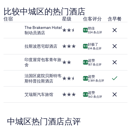
f
i
5
时
a
i
t
0
内
s
比较中城区的热门酒店
t
a
p
找
u
.
l
e
到
n
住宿
星级
住客评分
含早餐
T
i
r
的、
c
The Brakeman Hotel
h
t
d
2
o
绝佳
2.5
9.6
制动员酒店
a
324 条点评
y
a
位
m
星
t
w
y
成
f
住
’
a
s
人
o
好极了
宿
拉斯波恩宅邸酒店
3.0
9.0
s
s
e
614 条点评
1
r
星
w
g
p
晚
t
住
h
r
a
印度屋背包客青年旅
住
a
超赞
宿
2.0
8.8
y
e
r
舍
宿
b
187 条点评
星
I
a
a
的
l
住
w
t
t
每
e
法国区庭院贝斯特韦
超赞
宿
2.5
8.8
a
”
e
晚
,
斯特普拉斯酒店
2,189 条点评
星
s
c
最
g
住
e
h
低
i
超赞
宿
艾瑞斯汽车旅馆
3.0
8.8
x
a
价
v
160 条点评
星
t
r
格。
i
住
r
g
价
n
宿
e
e
格
g
m
,
和
t
中城区热门酒店点评
e
c
供
h
l
a
应
e