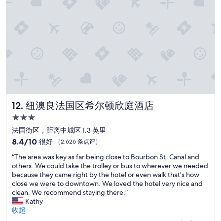
r
”
c
a
o
t
m
e
o
.
d
I
a
o
t
n
i
l
n
y
g
c
a
h
n
纽澳良法国区希尔顿欣庭酒店
12. 纽澳良法国区希尔顿欣庭酒店
o
d
s
3.0
t
e
星
h
法国街区，距离中城区 1.3 英里
t
住
e
8.4
8.4/10
很好
（2,626 条点评）
o
c
宿
分，
s
“
o
“The area was key as far being close to Bourbon St. Canal and
总
t
T
m
others. We could take the trolley or bus to wherever we needed
分
a
h
m
because they came right by the hotel or even walk that’s how
10，
y
e
u
close we were to downtown. We loved the hotel very nice and
很
h
a
n
clean. We recommend staying there.”
好，
e
r
a
Kathy
（2,626
r
e
l
收起
条
e
a
a
点