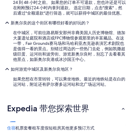
24 到 48 小时之前。 如果您的订单不可退款，您也许还是可以
r
n
在刚刚预订24 小时内拿到退款。 选定日期，点击"搜索"，然
t
g
后通过"全额退款"进行筛选，就可以获得中城区的最佳优惠。
y
r
.
o
新奥尔良的这个街区有哪些好看的好玩的？
S
o
t
m
在中城区，可前往路易斯安那州非裔美国人历史博物馆、德加
a
.
大厦遗址庭院和酒店或FPC博物馆参观那里的丰富藏品。在这
f
T
一带，Fair Grounds赛马场和马哈莉亚杰克逊表演艺术剧院也
f
h
是值得一看的景点。别错过周边的一些热门去处，例如凯撒超
w
e
级巨蛋、运河街和波旁街。游览新奥尔良时，别忘了去看看其
e
p
他景点，如新奥尔良港或冰沙国王中心。
r
h
e
o
如何游览中城区及新奥尔良地区？
k
t
i
o
如果您想在市里转转，可以乘坐地铁。最近的地铁站是在白的
n
s
运河站，附近还有萨尔赛多运河站和北广场运河站。
d
l
a
o
n
o
d
k
Expedia 带您探索世界
h
e
e
d
l
g
p
r
住宿
机票
套餐
租车
度假短租房
其他
更多预订方式
f
e