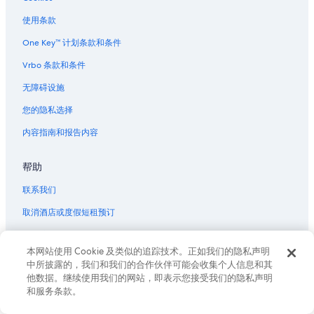
新奥尔良联合客运站的度假村
u
a
新奥尔良爵士博物馆附近的酒店
使用条款
s
s
u
.
运河街附近的酒店
One Key™ 计划条款和条件
p
V
g
e
狂欢节附近的酒店
Vrbo 条款和条件
r
r
冰沙国王中心附近的酒店
a
y
无障碍设施
d
d
位于新奥尔良的 4 星级酒店
您的隐私选择
e
i
s
s
位于新奥尔良的 5 星级酒店
内容指南和报告内容
e
a
新奥尔良的农业旅游旅馆
s
p
p
p
帮助
新奥尔良的公寓
e
o
c
i
新奥尔良的民宿
联系我们
i
n
新奥尔良的城堡
a
取消酒店或度假短租预订
t
l
e
新奥尔良的村舍
取消航班
l
d
y
.
本网站使用 Cookie 及类似的追踪技术。正如我们的隐私声明
新奥尔良的游轮
退款时限
b
T
中所披露的，我们和我们的合作伙伴可能会收集个人信息和其
新奥尔良的家庭旅馆
a
h
他数据。继续使用我们的网站，即表示您接受我们的隐私声明
使用 Expedia 优惠券
t
i
和服务条款。
位于新奥尔良的沙滩酒店
h
s
国际旅行证件