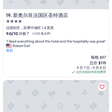
p
n
n
c
e
d
t
o
c
o
o
m
t
u
新奥尔良法国区圣特酒店
t
19. 新奥尔良法国区圣特酒店
m
e
t
h
e
4.0
d
o
i
n
星
—
f
法国街区，距离中城区 1.4 英里
s
d
q
住
s
h
9.0
9.0/10
好极了
（1,012 条点评）
s
u
i
o
宿
分，
t
i
“
g
“I liked everything about this hotel and the hospitality was great”
t
总
a
t
I
h
Robert Earl
e
分
y
e
l
t
收起
l
10，
i
b
i
s
,
好
n
每晚 $97
a
k
e
t
极
g
新
总价 $115
d
e
e
h
了，
t
价
9 月 7 日 - 9 月 8 日
—
d
i
e
（1,012
h
格
总价含税款和其他费用
b
e
n
r
条
e
$115
u
v
g
o
点
r
t
e
a
o
新奥尔良法国区假日酒店
评）
e
t
r
t
m
.
h
y
t
s
”
e
t
r
w
l
h
a
e
o
i
c
r
w
n
t
e