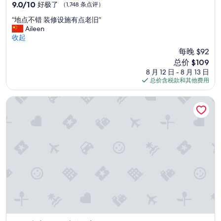
住
e
9.0
9.0/10
好极了
（1,748 条点评）
u
m
p
宿
分，
r
s
“
“地点不错 装修设施有点老旧”
f
总
b
m
地
Aileen
o
分
o
e
点
收起
r
10，
n
l
不
t
好
每晚 $92
S
l
错
w
极
t
e
新
总价 $109
装
o
了，
.
d
价
8 月 12 日 - 8 月 13 日
修
n
（1,748
C
l
格
总价含税款和其他费用
设
i
条
a
i
$109
施
g
点
n
k
有
波旁奥尔良酒店
h
评）
a
e
点
t
l
p
老
s
a
e
旧
a
n
t
”
n
d
s
d
o
o
k
t
r
n
h
t
e
e
h
w
r
a
I
s
t
w
.
i
o
W
t
u
e
n