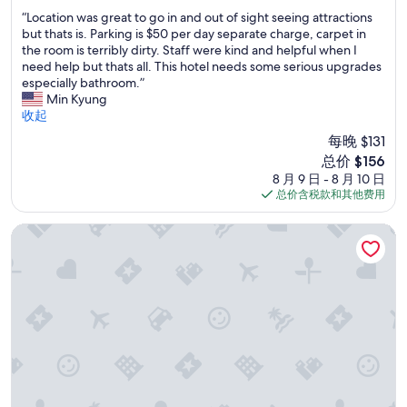
e
宿
分，
o
p
“
n
“Location was great to go in and out of sight seeing attractions
总
t
r
L
t
but thats is. Parking is $50 per day separate charge, carpet in
分
e
e
o
.
the room is terribly dirty. Staff were kind and helpful when I
10，
l
t
c
H
need help but thats all. This hotel needs some serious upgrades
超
v
t
a
o
especially bathroom.”
赞，
e
y
t
w
Min Kyung
（2,108
r
m
i
e
收起
条
y
u
o
v
点
n
每晚 $131
c
n
e
评）
i
新
总价 $156
h
w
r
c
价
e
8 月 9 日 - 8 月 10 日
a
,
e
格
x
总价含税款和其他费用
s
u
a
$156
a
g
p
n
c
r
o
新奥尔良法国区圣特酒店
d
t
e
n
c
l
a
c
l
y
t
h
e
w
t
e
a
h
o
c
n
a
g
k
.
t
o
i
W
I
i
n
e
e
n
g
r
x
a
i
e