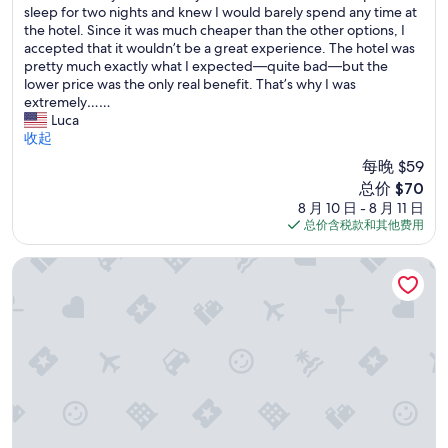
a
i
sleep for two nights and knew I would barely spend any time at
n
（19
s
n
the hotel. Since it was much cheaper than the other options, I
.
条
n
d
accepted that it wouldn’t be a great experience. The hotel was
D
点
’
&
pretty much exactly what I expected—quite bad—but the
a
评）
t
h
lower price was the only real benefit. That’s why I was
m
p
e
extremely……
i
l
l
Luca
t
a
p
收起
k
n
f
o
每晚 $59
n
u
n
新
总价 $70
i
l
n
价
8 月 10 日 - 8 月 11 日
n
,
t
格
总价含税款和其他费用
g
r
e
$70
t
o
m
o
o
新奥尔良法国区庭院酒店及套房
a
l
m
n
e
w
a
a
a
b
v
s
e
e
c
r
a
o
j
r
m
e
e
f
d
v
o
e
i
r
r