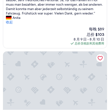
10，
h
muss man bezahlen, aber immer noch weniger, als bei anderen.
超
r
Damit konnte man aber jederzeit selbstständig zu seinem
赞，
s
Fahrzeug. Frühstück war super. Vielen Dank, gern wieder.”
（2,189
c
Anita
条
h
收起
点
ö
评）
每晚 $89
n
新
总价 $103
e
价
8 月 9 日 - 8 月 10 日
s
格
总价含税款和其他费用
,
$103
e
m
艾瑞斯汽车旅馆
p
f
e
h
l
e
n
s
w
e
r
t