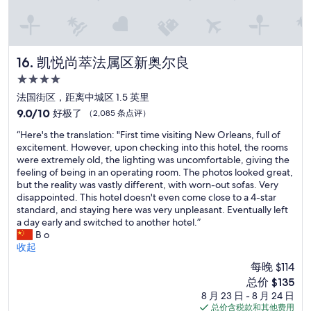
t
e
i
e
h
a
s
r
e
i
w
t
y
r
e
h
c
f
a
a
凯悦尚萃法属区新奥尔良
16. 凯悦尚萃法属区新奥尔良
a
r
k
n
m
e
4.0
.
t
e
s
”
星
h
法国街区，距离中城区 1.5 英里
r
h
e
住
9.0
9.0/10
好极了
（2,085 条点评）
i
e
o
宿
分，
g
n
t
“
“Here's the translation: "First time visiting New Orleans, full of
总
h
e
h
H
excitement. However, upon checking into this hotel, the rooms
分
t
r
e
e
were extremely old, the lighting was uncomfortable, giving the
10，
b
t
r
r
feeling of being in an operating room. The photos looked great,
好
y
h
o
e
but the reality was vastly different, with worn-out sofas. Very
极
t
e
p
'
disappointed. This hotel doesn't even come close to a 4-star
了，
h
n
t
s
standard, and staying here was very unpleasant. Eventually left
（2,085
e
i
i
t
a day early and switched to another hotel.”
条
h
t
o
h
B o
点
o
w
n
e
收起
评）
t
a
s
t
e
s
每晚 $114
,
r
l
f
新
总价 $135
I
a
o
i
价
a
8 月 23 日 - 8 月 24 日
n
r
n
格
c
总价含税款和其他费用
s