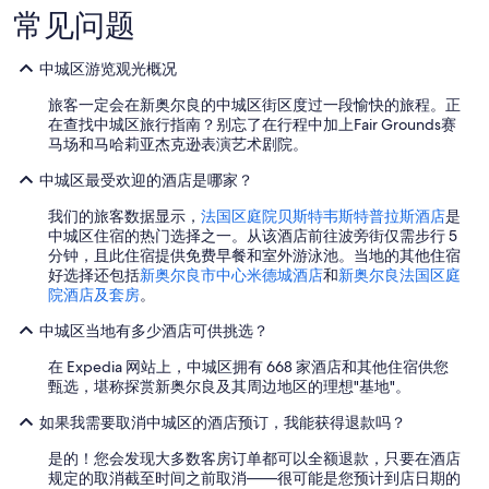
y
r
情
f
常见问题
…
p
况
e
…
e
可
e
t
能
l
中城区游览观光概况
i
会
i
旅客一定会在新奥尔良的中城区街区度过一段愉快的旅程。正
n
有
n
在查找中城区旅行指南？别忘了在行程中加上Fair Grounds赛
t
所
g
马场和马哈莉亚杰克逊表演艺术剧院。
h
变
o
e
动。
f
中城区最受欢迎的酒店是哪家？
r
可
b
o
能
e
我们的旅客数据显示，
法国区庭院贝斯特韦斯特普拉斯酒店
是
o
需
i
中城区住宿的热门选择之一。从该酒店前往波旁街仅需步行 5
m
遵
n
分钟，且此住宿提供免费早餐和室外游泳池。当地的其他住宿
i
守
g
好选择还包括
新奥尔良市中心米德城酒店
和
新奥尔良法国区庭
s
其
i
院酒店及套房
。
t
他
n
e
条
a
中城区当地有多少酒店可供挑选？
r
款。
n
r
o
在 Expedia 网站上，中城区拥有 668 家酒店和其他住宿供您
i
p
甄选，堪称探赏新奥尔良及其周边地区的理想"基地"。
b
e
l
r
如果我需要取消中城区的酒店预订，我能获得退款吗？
y
a
是的！您会发现大多数客房订单都可以全额退款，只要在酒店
d
t
规定的取消截至时间之前取消——很可能是您预计到店日期的
i
i