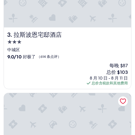
e
a
a
r
n
t
d
e
p
r
a
,
r
d
拉斯波恩宅邸酒店
3. 拉斯波恩宅邸酒店
k
i
3.0
i
r
星
n
e
中城区
住
g
k
9.0
9.0/10
好极了
（614 条点评）
a
t
宿
分，
每晚 $87
v
a
总
a
n
新
总价 $103
分
i
d
价
10，
8 月 10 日 - 8 月 11 日
l
e
格
好
总价含税款和其他费用
a
n
$103
极
b
ö
了，
新奥尔良市中心米德城酒店
l
f
（614
e
f
条
.
e
点
R
n
评）
o
t
o
l
m
i