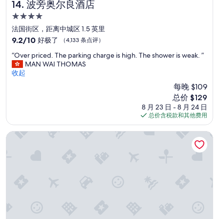
波旁奥尔良酒店
14. 波旁奥尔良酒店
l
c
e
d
4.0
o
e
b
u
d
星
法国街区，距离中城区 1.5 英里
a
l
e
住
r
9.2
9.2/10
好极了
（4,133 条点评）
d
d
e
宿
分，
t
t
“
“Over priced. The parking charge is high. The shower is weak. ”
l
总
a
o
O
MAN WAI THOMAS
y
分
k
"
v
收起
s
10，
e
b
e
p
好
每晚 $109
t
r
r
e
极
h
e
新
总价 $129
p
n
了，
e
a
价
8 月 23 日 - 8 月 24 日
r
d
（4,133
t
t
格
总价含税款和其他费用
i
a
条
r
h
$129
c
n
点
o
e
e
里歇利欧酒店
y
评）
l
"
d
t
l
f
.
i
e
o
T
m
y
r
h
e
o
a
e
a
r
f
p
t
b
e
a
t
u
w
r
h
s
d
k
e