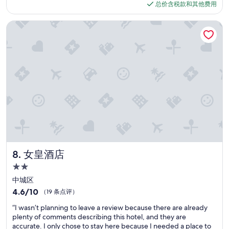
格
总价含税款和其他费用
y
r
评）
$152
e
n
n
女皇酒店
o
j
c
o
h
y
w
e
e
d
n
o
i
u
g
r
e
s
r
t
,
a
a
y
l
!
s
S
女皇酒店
8. 女皇酒店
b
t
e
2.0
a
i
星
f
中城区
a
住
f
n
4.6
4.6/10
（19 条点评）
w
d
宿
分，
“
a
“I wasn’t planning to leave a review because there are already
e
总
I
s
plenty of comments describing this hotel, and they are
r
分
w
k
accurate. I only chose to stay here because I needed a place to
e
10，