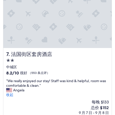
i
f
t
m
i
u
s
s
.
s
”
m
a
n
b
e
z
法国街区套房酒店
7. 法国街区套房酒店
a
h
2.0
l
星
中城区
e
住
n
8.2
8.2/10
很好
（553 条点评）
,
宿
分，
“
“We really enjoyed our stay! Staff was kind & helpful, room was
a
总
W
comfortable & clean.”
b
分
e
Angela
e
10，
r
收起
r
很
e
i
好，
每晚 $133
a
m
（553
新
总价 $152
l
m
条
价
9 月 7 日 - 9 月 8 日
l
e
点