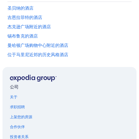
u
a
圣贝纳的酒店
l
t
w
,
吉恩拉菲特的酒店
h
b
e
u
杰克逊广场附近的酒店
n
t
锡布鲁克的酒店
I
t
n
h
曼哈顿广场购物中心附近的酒店
e
e
e
r
位于马里尼近郊的历史风格酒店
d
e
位于马里尼近郊的设有 SPA 水疗的度假村酒店
h
a
e
l
路易斯安那东部的酒店
l
i
p
t
路易·阿姆斯特朗新奥尔良国际机场附近的酒店
公司
b
y
区域军事博物馆附近的酒店
u
w
关于
t
a
位于法国街区的 5 星级酒店
t
s
求职招聘
h
v
位于法国街区的经济型酒店
a
a
上架您的房源
法国街区的酒店
t
s
s
t
合作伙伴
科文顿的酒店
a
l
投资者关系
l
y
位于德拉切斯近郊的Caesars Entertainment酒店