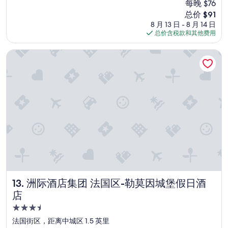
b
每晚 $76
w
r
评）
e
新
总价 $91
a
e
c
价
8 月 13 日 - 8 月 14 日
s
a
a
格
总价含税款和其他费用
k
s
u
$91
e
a
s
y
r
洲际酒店集团 法国区-勒莫因城堡假日酒店
e
a
e
I
s
g
n
f
r
e
a
e
e
r
a
d
b
t
e
e
.
d
i
M
a
n
y
p
g
p
l
c
r
a
l
i
c
o
v
e
s
a
洲际酒店集团 法国区-勒莫因城堡假日酒店
13. 洲际酒店集团 法国区-勒莫因城堡假日酒
t
e
t
店
o
t
e
s
3.5
o
r
l
B
o
星
法国街区，距离中城区 1.5 英里
e
o
o