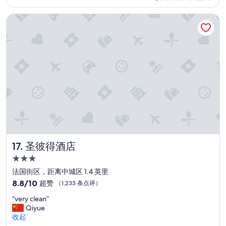
e
e
$135
c
l
v
.
e
a
圣彼得酒店
e
”
p
t
n
t
i
w
e
o
a
d
n
l
t
:
k
h
"
t
a
F
h
t
i
a
i
r
t
t
s
’
w
t
s
o
t
h
u
i
o
l
m
圣彼得酒店
17. 圣彼得酒店
w
d
e
c
3.0
n
v
l
星
’
i
法国街区，距离中城区 1.4 英里
o
t
住
s
8.8
8.8/10
超赞
（1,233 条点评）
s
b
i
宿
分，
e
e
“
t
“very clean”
总
w
a
v
i
Qiyue
分
e
g
e
n
收起
10，
w
r
r
g