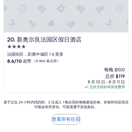
e
g
i
e
r
a
o
x
p
b
n
t
r
o
s
r
i
u
b
e
c
t
u
m
e
t
t
e
w
h
t
新奥尔良法国区假日酒店
l
20. 新奥尔良法国区假日酒店
a
i
h
y
4.0
s
s
a
o
星
t
h
t
法国街区，距离中城区 1.6 英里
l
h
住
o
s
d
8.6
8.6/10
超赞
（5,460 条点评）
e
t
i
,
宿
分，
每晚 $100
o
e
s
t
总
n
l
.
h
新
总价 $119
分
l
a
P
e
价
10，
8 月 10 日 - 8 月 11 日
y
n
a
l
格
超
总价含税款和其他费用
r
d
r
i
$119
赞，
e
t
k
g
（5,460
a
h
i
基
h
基于过去 24 小时内找到的、2 位成人 1 晚住宿的每晚最低价格。价格和供应情况
条
l
e
n
可能会有所变动。可能需遵守其他条款。
于
t
点
b
h
g
过
i
评）
e
o
i
去
n
查看所有住宿
n
s
s
24
g
e
p
$
小
w