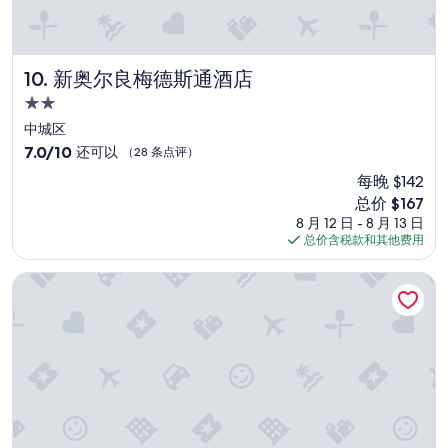
m
l
F
e
a
n
h
t
r
新奥尔良梅德斯通酒店
10. 新奥尔良梅德斯通酒店
y
z
2.0
o
e
f
星
u
中城区
c
g
住
7.0
7.0/10
还可以
（28 条点评）
o
.
宿
分，
m
每晚 $142
F
总
m
r
新
总价 $167
分
e
ü
价
10，
8 月 12 日 - 8 月 13 日
n
h
格
还
总价含税款和其他费用
t
s
$167
可
s
t
以，
印度屋背包客青年旅舍
d
ü
（28
e
c
条
s
k
点
c
w
评）
r
a
i
r
b
s
i
u
n
p
g