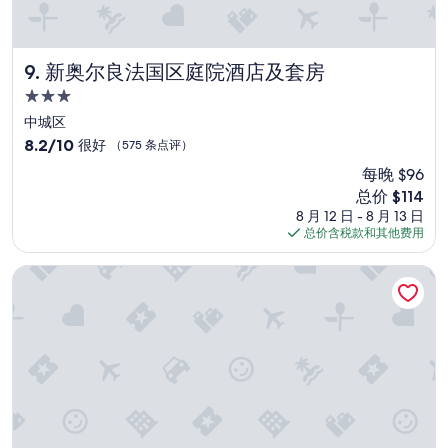
e
t
z
w
a
e
b
b
i
e
l
新奥尔良法国区庭院酒店及套房
9. 新奥尔良法国区庭院酒店及套房
t
c
e
s
3.0
a
&
e
星
u
c
中城区
l
住
s
l
b
8.2
8.2/10
很好
（575 条点评）
e
e
s
宿
分，
每晚 $96
t
a
t
总
h
n
新
总价 $114
s
分
e
.
价
t
10，
8 月 12 日 - 8 月 13 日
r
”
格
ä
很
总价含税款和其他费用
e
$114
n
好，
a
d
（575
新奥尔良梅德斯通酒店
r
i
条
e
g
点
a
z
评）
l
u
r
s
e
e
a
i
d
n
y
e
p