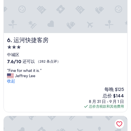
s
o
n
a
l
.
J
运河快捷客房
6. 运河快捷客房
a
,
3.0
f
星
中城区
ü
住
r
7.6
7.6/10
还可以
（282 条点评）
d
宿
分，
“
“Fine for what it is.”
a
总
F
Jeffrey Lee
s
分
i
收起
P
10，
n
a
还
每晚 $125
e
r
可
新
总价 $144
f
k
以，
价
8 月 31 日 - 9 月 1 日
o
e
（282
格
总价含税款和其他费用
r
n
条
$144
w
i
点
h
法国街区套房酒店
m
评）
a
H
t
o