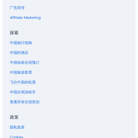
l
d
广告宣传
伏都教历史博物馆附近的酒店
.
i
T
f
位于圣十字的Best Western酒店
Affiliate Marketing
h
f
i
e
沙尔梅特的酒店
s
r
探索
卡萨库里亚尔附近的酒店
h
e
o
中国旅行指南
n
凯撒新奥尔良赌场附近的酒店
t
t
中国的酒店
e
,
冈萨雷斯的酒店
l
w
中国短租住宿预订
卡罗尔顿的酒店
n
i
e
t
中国旅游套票
霍马的酒店
e
h
d
w
位于上城区历史街区的Caesars Entertainment酒店
飞往中国的机票
s
o
上城区历史街区的酒店
中国自驾游租车
s
r
o
n
典藏厅附近的酒店
查看所有住宿类别
m
-
e
o
独立城的酒店
s
u
政策
新奥尔良联合客运站的城堡
e
t
r
s
隐私政策
新奥尔良联合客运站的公寓式酒店
i
o
o
Cookies
f