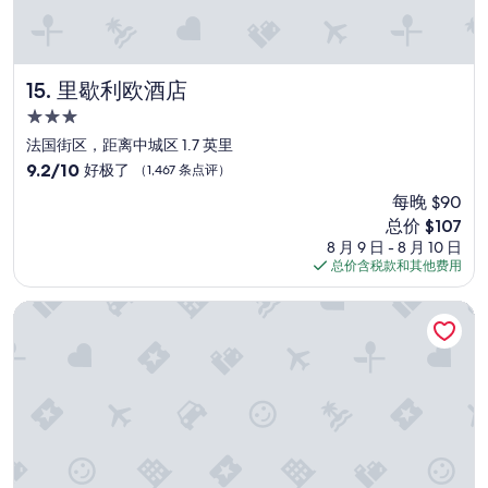
t
a
i
h
o
y
n
o
w
s
g
t
h
.
c
e
e
I
h
里歇利欧酒店
15. 里歇利欧酒店
l
r
b
a
.
3.0
e
o
r
S
v
u
星
g
法国街区，距离中城区 1.7 英里
i
e
g
住
e
n
9.2
9.2/10
好极了
（1,467 条点评）
r
h
i
c
宿
分，
w
t
每晚 $90
s
e
总
e
a
h
新
总价 $107
i
分
n
p
i
价
t
10，
8 月 9 日 - 8 月 10 日
e
l
g
格
w
好
总价含税款和其他费用
e
u
h
$107
a
极
d
g
.
s
了，
凯悦尚萃法属区新奥尔良
e
-
T
m
（1,467
d
i
h
u
条
b
n
e
c
点
e
a
s
h
评）
c
n
h
c
a
d
o
h
u
s
w
e
s
o
e
a
e
m
r
p