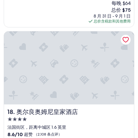
超
e
每晚 $64
e
y
N
赞，
r
新
总价 $75
a
c
e
（1,233
e
价
t
8 月 31 日 - 9 月 1 日
l
w
条
t
格
e
总价含税款和其他费用
e
O
点
o
$75
x
a
r
评）
d
p
n
l
奥尔良奥姆尼皇家酒店
o
e
”
e
w
r
a
n
i
n
t
e
s
o
n
,
w
c
f
n
e
u
.
.
l
W
T
l
e
h
o
l
e
f
o
h
e
v
o
x
e
t
c
奥尔良奥姆尼皇家酒店
18. 奥尔良奥姆尼皇家酒店
d
e
i
t
4.0
l
t
h
星
w
e
法国街区，距离中城区 1.6 英里
e
a
住
m
8.6
8.6/10
超赞
（2,108 条点评）
h
s