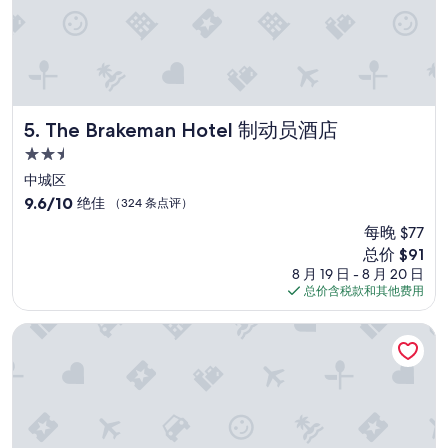
a
u
b
e
r
,
s
The Brakeman Hotel 制动员酒店
5. The Brakeman Hotel 制动员酒店
e
h
2.5
r
星
中城区
f
住
9.6
9.6/10
绝佳
（324 条点评）
r
宿
分，
e
每晚 $77
总
u
新
总价 $91
分
n
价
10，
8 月 19 日 - 8 月 20 日
d
格
绝
总价含税款和其他费用
l
$91
佳，
i
（324
运河快捷客房
c
条
h
点
e
评）
s
P
e
r