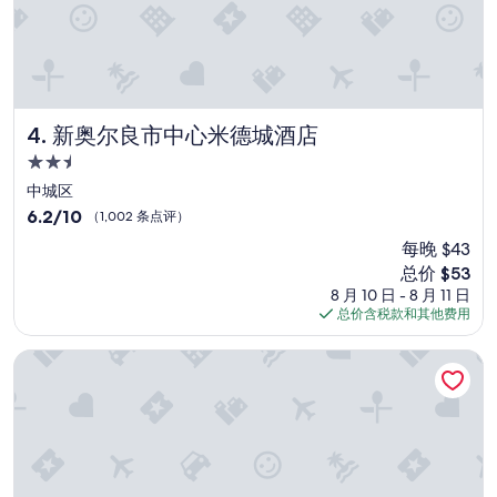
s
c
a
h
r
e
e
n
c
V
u
e
t
r
新奥尔良市中心米德城酒店
4. 新奥尔良市中心米德城酒店
e
k
2.5
.
e
V
h
星
中城区
e
r
住
6.2
6.2/10
（1,002 条点评）
r
s
宿
分，
y
m
每晚 $43
总
n
i
新
总价 $53
分
i
t
价
10，
8 月 10 日 - 8 月 11 日
c
t
格
（1,002
总价含税款和其他费用
e
e
$53
条
s
l
点
The Brakeman Hotel 制动员酒店
t
n
评）
a
,
f
s
f
e
.
h
”
r
s