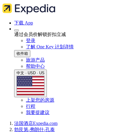
下载 App
通过会员价解锁折扣立减
登录
了解 One Key 计划详情
收件箱
旅游产品
帮助中心
中文 · USD · US
上架您的房源
行程
我要提建议
法国
酒店
Expedia.com
勃艮第-弗朗什-孔泰