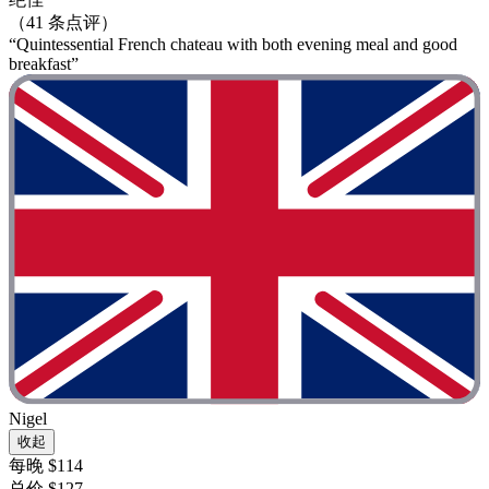
（41 条点评）
“Quintessential French chateau with both evening meal and good
breakfast”
Nigel
收起
每晚 $114
总价 $127