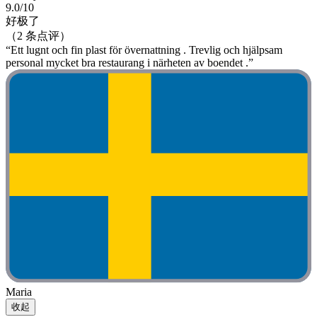
9.0/10
好极了
（2 条点评）
“Ett lugnt och fin plast för övernattning . Trevlig och hjälpsam
personal mycket bra restaurang i närheten av boendet .”
Maria
收起