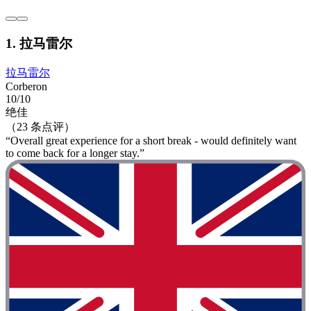
1. 拉马雷尔
拉马雷尔
Corberon
10/10
绝佳
（23 条点评）
“Overall great experience for a short break - would definitely want
to come back for a longer stay.”