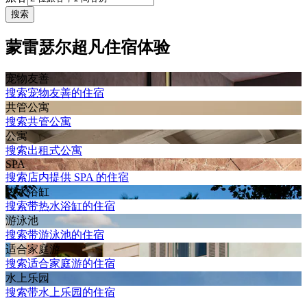
搜索
蒙雷瑟尔超凡住宿体验
宠物友善
搜索宠物友善的住宿
共管公寓
搜索共管公寓
公寓
搜索出租式公寓
SPA
搜索店内提供 SPA 的住宿
热水浴缸
搜索带热水浴缸的住宿
游泳池
搜索带游泳池的住宿
适合家庭游
搜索适合家庭游的住宿
水上乐园
搜索带水上乐园的住宿