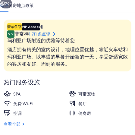
的
70+
概述
客房
地点
政策
照
片
1.4E-
豪华住宿
VIP Access
库
45
非常棒
1,711 条点评
9.2
星
玛利亚广场附近的优雅等待着您
住
酒店拥有精美的室内设计，地理位置优越，靠近火车站和
宿
玛利亚广场。以丰盛的早餐开始新的一天，享受舒适宽敞
的客房和友好、周到的服务。
每日供应自助式早餐（需付费）
热门服务设施
SPA
可带宠物
免费 Wi-Fi
餐厅
空调
健身房
查看全部