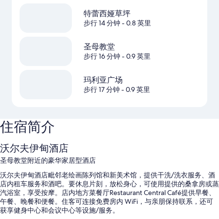
特蕾西娅草坪
步行 14 分钟
- 0.8 英里
圣母教堂
步行 16 分钟
- 0.9 英里
玛利亚广场
步行 17 分钟
- 0.9 英里
住宿简介
沃尔夫伊甸酒店
圣母教堂附近的豪华家居型酒店
沃尔夫伊甸酒店毗邻老绘画陈列馆和新美术馆，提供干洗/洗衣服务、酒
店内租车服务和酒吧。要休息片刻，放松身心，可使用提供的桑拿房或蒸
汽浴室，享受按摩。店内地方菜餐厅Restaurant Central Café提供早餐、
午餐、晚餐和便餐。住客可连接免费房内 WiFi，与亲朋保持联系，还可
获享健身中心和会议中心等设施/服务。