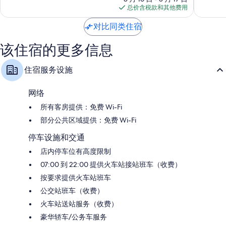
格
心
佳，
佳，
总价含税款和其他费用
$111
1,777
1,400
条
条
对比同类住宿
点
点
评
评
该住宿的更多信息
住宿服务设施
网络
所有客房提供：免费 Wi-Fi
部分公共区域提供：免费 Wi-Fi
停车设施和交通
店内停车位有高度限制
07:00 到 22:00 提供火车站接站班车（收费）
按要求提供火车站班车
公交站班车（收费）
火车站送站服务（收费）
豪华轿车/公务车服务