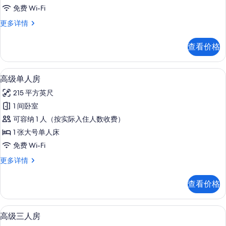
人
免费 Wi-Fi
房
高
更多详情
或
级
双
双
查看价格
人
床
房
房
或
高级单人房 | 高档床上用品、羽绒被、Sel
显
6
双
高级单人房
的
示
床
所
215 平方英尺
房
高
更
有
1 间卧室
级
多
照
可容纳 1 人（按实际入住人数收费）
信
单
息
片
1 张大号单人床
人
免费 Wi-Fi
房
高
更多详情
的
级
所
单
查看价格
人
有
房
照
更
高级三人房 | 高档床上用品、羽绒被、Sel
显
5
多
高级三人房
片
示
信