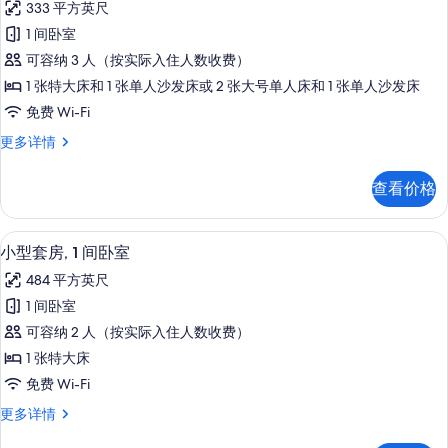
333 平方英尺
息
高
1 间卧室
级
可容纳 3 人（按实际入住人数收费）
三
1 张特大床和 1 张单人沙发床或 2 张大号单人床和 1 张单人沙发床
人
免费 Wi-Fi
房
高
更多详情
的
级
所
三
查看价格
人
有
房
照
更
小型套房, 1 间卧室 | 高档床上用品、羽绒
显
6
多
小型套房, 1 间卧室
片
示
信
484 平方英尺
息
小
1 间卧室
型
可容纳 2 人（按实际入住人数收费）
套
1 张特大床
房,
免费 Wi-Fi
1
小
更多详情
间
型
卧