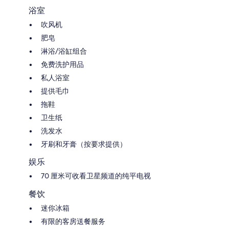
浴室
吹风机
肥皂
淋浴/浴缸组合
免费洗护用品
私人浴室
提供毛巾
拖鞋
卫生纸
洗发水
牙刷和牙膏（按要求提供）
娱乐
70 厘米可收看卫星频道的纯平电视
餐饮
迷你冰箱
有限的客房送餐服务