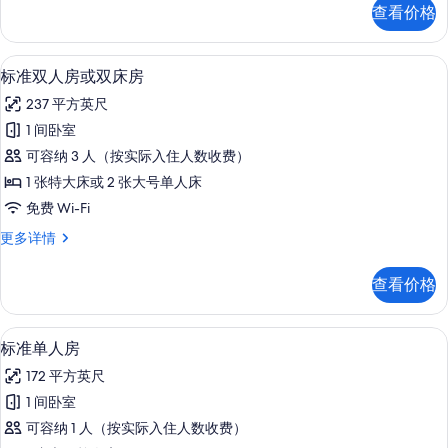
套
查看价格
房,
室
1
的
间
标准双人房或双床房 | 高档床上用品、羽绒被
显
7
卧
所
标准双人房或双床房
示
室
有
237 平方英尺
更
标
照
多
1 间卧室
准
信
片
可容纳 3 人（按实际入住人数收费）
息
双
1 张特大床或 2 张大号单人床
人
免费 Wi-Fi
房
标
更多详情
或
准
双
双
查看价格
人
床
房
房
或
标准单人房 | 高档床上用品、羽绒被、Sel
显
8
双
标准单人房
的
示
床
所
172 平方英尺
房
标
更
有
1 间卧室
准
多
照
可容纳 1 人（按实际入住人数收费）
信
单