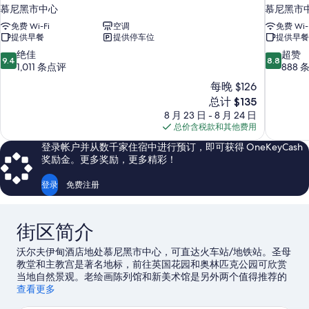
慕尼黑市中心
慕尼黑市
免费 Wi-Fi
空调
免费 Wi-
提供早餐
提供停车位
提供早餐
9.4
8.8
绝佳
超赞
9.4
8.8
分，
分，
1,011 条点评
888 
总
总
每晚 $126
分
分
新
总计 $135
10，
10，
价
8 月 23 日 - 8 月 24 日
绝
超
格
总价含税款和其他费用
佳，
赞，
$135
1,011
888
登录帐户并从数千家住宿中进行预订，即可获得 OneKeyCash
条
条
奖励金。更多奖励，更多精彩！
点
点
评
评
登录
免费注册
街区简介
沃尔夫伊甸酒店地处慕尼黑市中心，可直达火车站/地铁站。圣母
教堂和主教宫是著名地标，前往英国花园和奥林匹克公园可欣赏
当地自然景观。老绘画陈列馆和新美术馆是另外两个值得推荐的
游玩去处。到附近的林克斯高尔夫球场展示您的挥杆技巧，赢得
查看更多
俱乐部的喝彩，或者选择攀岩、山地骑行和徒步/骑行，体验冒险