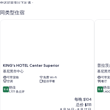
您还可获享以下礼遇：
豪华轿车或公务车服务、自助式早餐（收费）和代客停车（收费）
同类型住宿
保姆服务（收费）、行李储存室和行李员/门卫服务
KING's HOTEL Center Superior
普拉茨尔
电梯、宴会厅和礼宾服务
在住客点评中，早餐、中心便利位置和员工服务获得了诸多好评。
客房特色
所有 214 间特色家居客房均配有高档床上用品和可存放笔记本电脑的保险
箱等舒适设施/服务，以及笔记本电脑工作区和空调等贴心细节。 在住客
点评中，该住宿场所干净、舒适的客房得到了高度评价。
其他设施/服务还包括：
KING's
普
KING's HOTEL Center Superior
普拉茨
HOTEL
拉
低致敏床品、Select Comfort 床垫和羽绒被
慕尼黑市中心
慕尼黑
Center
茨
浴室配备淋浴/浴缸组合和免费洗浴用品
可带宠物
免费 Wi-Fi
可带宠
Superior
尔
空调
提供早餐
餐厅
慕
酒
70-厘米平板电视，带卫星频道
尼
店
9.4
9.4
绝佳
绝佳
9.4
9.4
衣柜/壁橱、LED 灯泡和迷你冰箱
黑
慕
分，
分，
1,777 条点评
1,4
市
尼
总
总
每晚 $104
中
黑
分
分
新
心
总价 $111
市
10，
10，
价
中
绝
绝
8 月 16 日 - 8 月 17 日