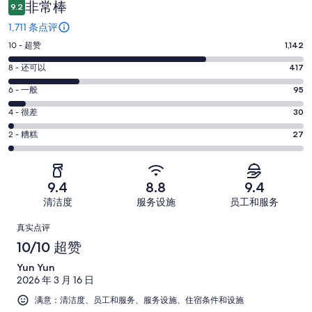
评
非常棒
9.2
1,711 条点评
10
10 - 超赞
1,142
分
8
8 - 还可以
417
-
分
超
6
6 - 一般
95
-
分
赞。
还
4
4 - 很差
30
-
1142
分
可
一
2
条
2 - 糟糕
27
-
以。
分
般。
好
很
417
-
95
评，
差。
条
糟
条
共
9.4
8.8
9.4
30
好
糕。
好
有
条
清洁度
服务设施
员工和服务
评，
27
评，
1711
好
共
点
条
共
条
真实点评
评，
有
好
有
点
评
10/10 超赞
共
1711
评，
1711
评
有
条
Yun Yun
共
条
1711
点
2026 年 3 月 16 日
有
点
条
评
1711
满意：清洁度、员工和服务、服务设施、住宿条件和设施
评
点