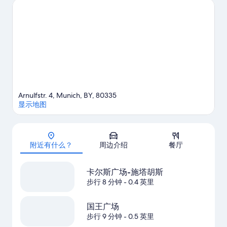
之旅。酒店拥有优越的地理位置，而且适合观光，因而深受住客
的喜爱。此外，这里还有便利的公共交通：距离Hauptbahnhof
Nord电车站仅数步之遥，步行前往中央地铁站只需 4 分钟。
访问
我们的慕尼黑旅行指南
Arnulfstr. 4, Munich, BY, 80335
显示地图
地图
附近有什么？
周边介绍
餐厅
卡尔斯广场-施塔胡斯
步行 8 分钟
- 0.4 英里
国王广场
步行 9 分钟
- 0.5 英里