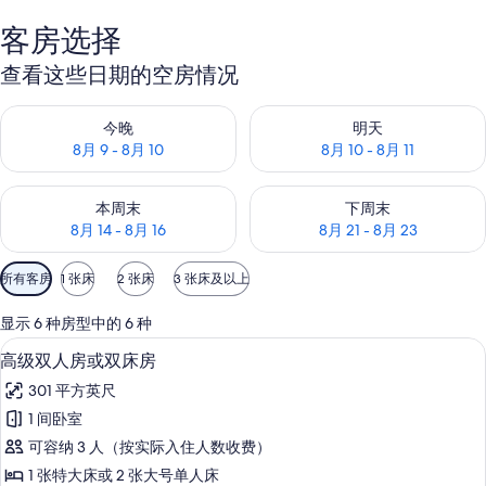
客房选择
查看这些日期的空房情况
查看今晚的空房情况：8月 9 - 8月 10
查看明天的空房情况：8月 10 - 8
今晚
明天
8月 9 - 8月 10
8月 10 - 8月 11
查看本周末的空房情况：8月 14 - 8月 16
查看下周末的空房情况：8月 21 -
本周末
下周末
8月 14 - 8月 16
8月 21 - 8月 23
可
所有客房
1 张床
2 张床
3 张床及以上
用
的
显示 6 种房型中的 6 种
客
高档床上用品、羽绒被、Select Comf
显
9
高级双人房或双床房
房
示
筛
301 平方英尺
高
选
1 间卧室
级
条
可容纳 3 人（按实际入住人数收费）
双
件
1 张特大床或 2 张大号单人床