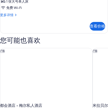
息
片
1 张大号单人床
人
免费 Wi-Fi
房
标
更多详情
的
准
所
单
查看价格
人
有
房
照
更
您可能也喜欢
多
片
信
息
都会酒店 - 梅尔私人酒店
米拉贝尔
广告
广告
都会酒店 - 梅尔私人酒店
米拉贝尔