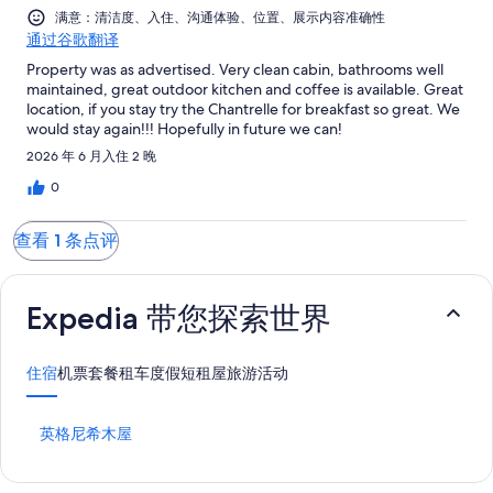
有
点
条
评
满意：清洁度、入住、沟通体验、位置、展示内容准确性
1
评
点
通过谷歌翻译
条
评
Property was as advertised. Very clean cabin, bathrooms well
点
maintained, great outdoor kitchen and coffee is available. Great
评
location, if you stay try the Chantrelle for breakfast so great. We
would stay again!!! Hopefully in future we can!
2026 年 6 月入住 2 晚
0
查看 1 条点评
Expedia 带您探索世界
住宿
机票
套餐
租车
度假短租屋
旅游活动
打
英格尼希木屋
开
英
格