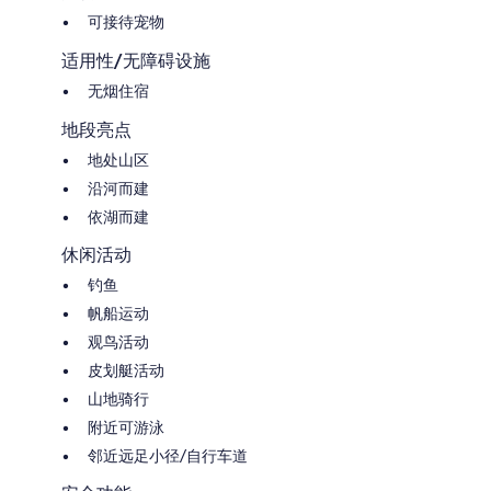
可接待宠物
适用性/无障碍设施
无烟住宿
地段亮点
地处山区
沿河而建
依湖而建
休闲活动
钓鱼
帆船运动
观鸟活动
皮划艇活动
山地骑行
附近可游泳
邻近远足小径/自行车道