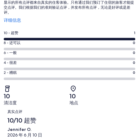
显示的所有点评都来自真实的住客体验。只有通过我们预订了住宿的旅客才能提
交点评。我们根据我们的准则验证点评，并发布所有点评，无论是好评或是差
评。
在
详细信息
新
窗
10
10 - 超赞
1
口
分
中
8
8 - 还可以
0
-
打
分
超
6
6 - 一般
0
开
-
分
赞。
还
4
4 - 很差
0
-
1
分
可
一
2
条
2 - 糟糕
0
-
以。
分
般。
好
很
0
-
0
评，
差。
条
糟
条
共
10
10
0
好
糕。
好
有
条
清洁度
地点
评，
0
评，
1
点
好
共
真实点评
条
共
条
评，
有
评
好
10/10 超赞
有
点
共
1
评，
1
评
Jennifer O.
有
条
共
条
2026 年 6 月 10 日
1
点