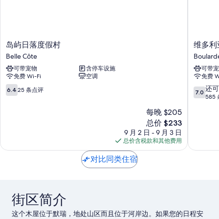
岛
维
岛屿日落度假村
维多利
屿
多
Belle Côte
Boularde
日
利
可带宠物
含停车设施
可带宠
落
亚
免费 Wi-Fi
空调
免费 Wi
度
郡
假
旅
6.4
7.0
还可
6.4
25 条点评
7.0
村
游
分，
分，
585
Belle
旅
总
总
每晚 $205
Côte
馆
分
分
新
总价 $233
Boulard
10，
10，
价
East
25
还
9 月 2 日 - 9 月 3 日
格
条
可
总价含税款和其他费用
$233
点
以，
评
585
对比同类住宿
条
点
评
街区简介
这个木屋位于默瑞，地处山区而且位于河岸边。如果您的日程安