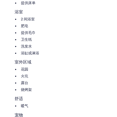
提供床单
浴室
2 间浴室
肥皂
提供毛巾
卫生纸
洗发水
浴缸或淋浴
室外区域
花园
火坑
露台
烧烤架
舒适
暖气
宠物