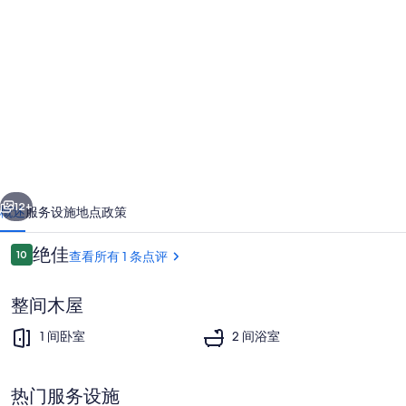
Cardinal's
Inn
Cabin
Rental
in
Nova
Scotia
的
一个
下一个
12+
照
概述
服务设施
地点
政策
片
点
绝佳
10
查看所有 1 条点评
10/10
库
评
整间木屋
1 间卧室
2 间浴室
热门服务设施
1 多间卧室、WiFi、床单