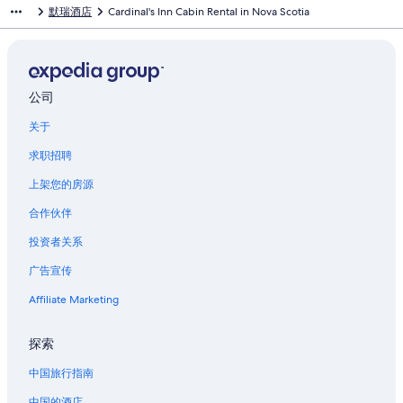
默瑞酒店
Cardinal's Inn Cabin Rental in Nova Scotia
尼
希
木
屋
页
面
公司
的
关于
链
接
求职招聘
上架您的房源
合作伙伴
投资者关系
广告宣传
Affiliate Marketing
探索
中国旅行指南
中国的酒店