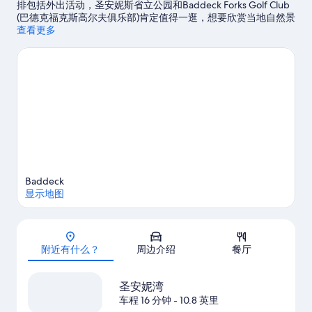
排包括外出活动，圣安妮斯省立公园和Baddeck Forks Golf Club
(巴德克福克斯高尔夫俱乐部)肯定值得一逛，想要欣赏当地自然景
观的旅客可前往北河省立公园和圣安妮湾。您可就近选择游泳，
查看更多
体验该地区的水上游乐活动，或者选择徒步旅行，体验优美的户
外风景。
访问我们的默瑞旅行指南
查看默瑞的更多出租木屋
Baddeck
显示地图
地图
附近有什么？
周边介绍
餐厅
圣安妮湾
车程 16 分钟
- 10.8 英里