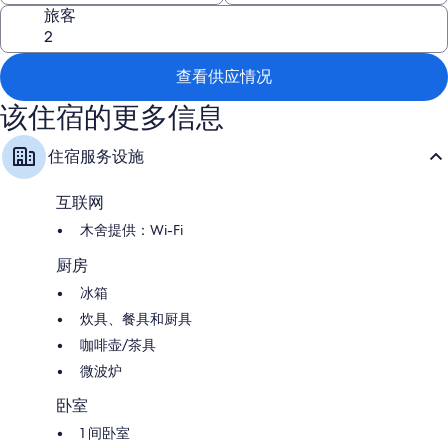
use the community barbecue during the hot summer months and get to
旅客
know the other visitors on site.
查看供应情况
In the evenings, guests can relax on the private deck with seating and
enjoy the scenic views of the river. There are also hammocks for chilling
该住宿的更多信息
out in and catching up on some quiet time. For keen musicians, there is
a guitar in the cabin, which guests can play at their leisure. Pets are
住宿服务设施
welcome so there's no need to leave your fluffy companions at home.
互联网
木舍提供：Wi-Fi
厨房
冰箱
炊具、餐具和厨具
咖啡壶/茶具
微波炉
卧室
1 间卧室