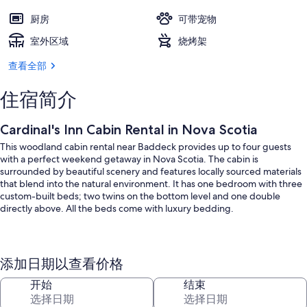
厨房
可带宠物
室外区域
烧烤架
查看全部
住宿简介
Cardinal's Inn Cabin Rental in Nova Scotia
This woodland cabin rental near Baddeck provides up to four guests
with a perfect weekend getaway in Nova Scotia. The cabin is
surrounded by beautiful scenery and features locally sourced materials
that blend into the natural environment. It has one bedroom with three
custom-built beds; two twins on the bottom level and one double
directly above. All the beds come with luxury bedding.
The kitchen and bathroom are shared with other guests and are only a
添加日期以查看价格
short walk away from the cabin. The kitchen is a great social space and
has all the basic equipment, including a refrigerator, a microwave, a
开始
结束
toaster, a kettle, and an Italian Delonghi coffee machine. Guests can also