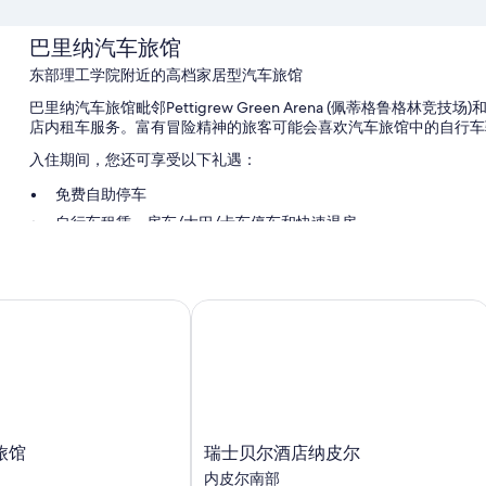
巴里纳汽车旅馆
东部理工学院附近的高档家居型汽车旅馆
巴里纳汽车旅馆毗邻Pettigrew Green Arena (佩蒂格鲁格林竞技场)和
店内租车服务。富有冒险精神的旅客可能会喜欢汽车旅馆中的自行车骑
入住期间，您还可享受以下礼遇：
免费自助停车
自行车租赁、房车/大巴/卡车停车和快速退房
快速入住、保姆服务（收费）和洗衣服务
在住客点评中，员工服务获得了很高的评价。
馆
瑞士贝尔酒店纳皮尔
客房特色
巴里纳汽车旅馆的所有客房均提供高档床上用品和空调等舒适设施/
更多设施/服务还包括：
加厚床垫和羽绒被
旋水按摩花洒、名牌洗护用品和吹风机
瑞
旅馆
瑞士贝尔酒店纳皮尔
士
32-厘米LED 电视，带收费电视频道和DVD 播放器
内皮尔南部