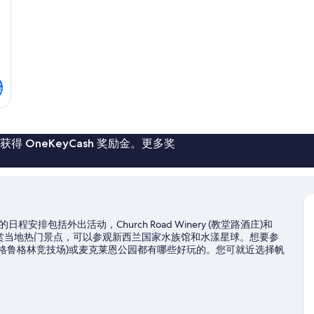
格
 OneKeyCash 奖励金。更多奖
包括外出活动，Church Road Winery (教堂路酒庄)和
得一逛，若想欣赏当地热门景点，可以参观新西兰国家水族馆和水漾星球。想要参
na (佩蒂格鲁格林竞技场)或麦克莱恩公园都有哪些好玩的。您可就近选择帆
可选择生态旅游和徒步/骑行，体验优美的户外风景。
访问我们的