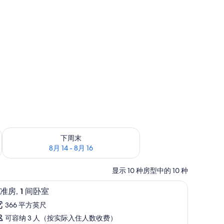
查看下周末的空房情况：8月 14 - 8月 16
下周末
8月 14 - 8月 16
显示 10 种房型中的 10 种
公桌
标准房, 1 间卧室 | 高档床上用品、羽绒被、
显
14
准房, 1 间卧室
示
366 平方英尺
标
可容纳 3 人（按实际入住人数收费）