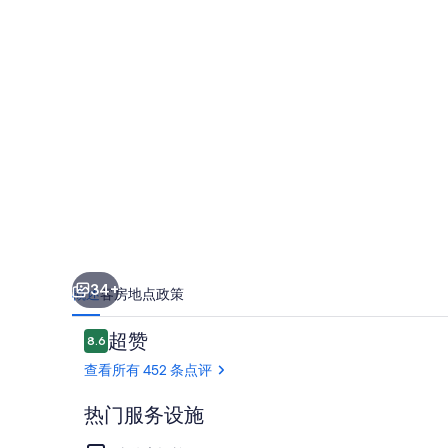
馆
的
照
片
库
34+
概述
客房
地点
政策
点
超赞
8.6
8.6/10
评
查看所有 452 条点评
热门服务设施