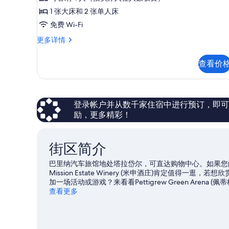
评)
的
1 张大床和 2 张单人床
所
免费 Wi-Fi
有
家
更多详情
庭
照
房
查看价
片
更
多
信
息
登录帐户并从数千家住宿中进行预订，即可获得
励，更多精彩！
街区简介
巴里纳汽车旅馆地处塔拉岱尔，可直达购物中心。如果您的日程安排
Mission Estate Winery (米申酒庄)肯定值
加一场活动或游戏？来看看Pettigrew Green Are
板运动和漂流，尽情体验该地区的水上游乐活动，或者还
查看更多
纳皮尔旅行指南
查看纳皮尔的更多汽车旅馆