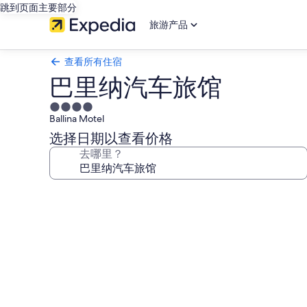
跳到页面主要部分
旅游产品
查看所有住宿
巴里纳汽车旅馆
4.0
Ballina Motel
星
住
选择日期以查看价格
宿
去哪里？
巴
里
纳
汽
车
旅