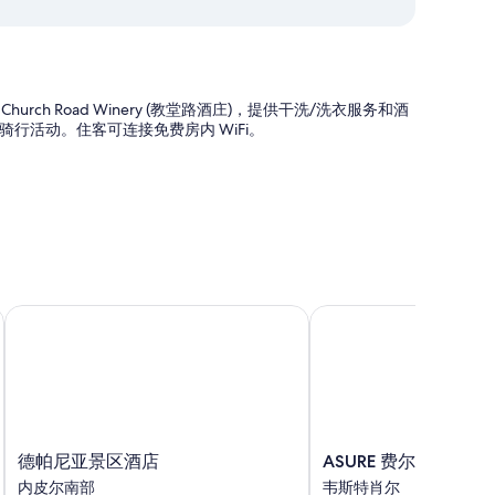
Church Road Winery (教堂路酒庄)，提供干洗/洗衣服务和酒
行活动。住客可连接免费房内 WiFi。
德帕尼亚景区酒店
ASURE 费尔利汽车旅馆
服务，还有独立的起居区和浴袍等贴心细节。
德
ASURE
德帕尼亚景区酒店
ASURE 费尔利汽车旅
帕
费
内皮尔南部
韦斯特肖尔