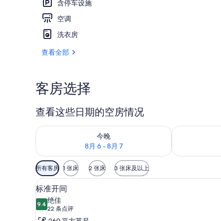
含停车设施
空调
高档床上用品
洗衣房
查看全部
客房选择
查看这些日期的空房情况
查看今晚的空房情况：8月 6 - 8月 7
查看明天的空房情
今晚
8月 6 - 8月 7
可
所有客房
1 张床
2 张床
3 张床及以上
用
高档床上用品、羽绒被、加厚
显
的
13
标准开间
示
客
绝佳
9.4
房
9.4 分，满分 10 分
标
(22
22 条点评
筛
条
269 平方英尺