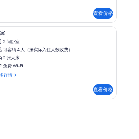
查看价格
公桌
公寓 | 高档床上用品、羽绒被、加厚床垫、办
显
3
寓
示
2 间卧室
公
可容纳 4 人（按实际入住人数收费）
寓
2 张大床
的
免费 Wi-Fi
所
多详情
有
照
查看价格
片