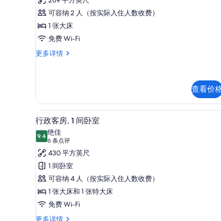
准
选
点
开
可容纳 2 人（按实际入住人数收费）
条
评)
间
1 张大床
件
的
免费 Wi-Fi
所
标
更多详情
准
有
开
照
间
更
查看价
片
多
信
高档床上用品、羽绒被、加厚
显
息
12
行政客房, 1 间卧室
示
绝佳
9.4
9.4 分，满分 10 分
行
(6
6 条点评
条
政
430 平方英尺
点
客
1 间卧室
评)
房,
可容纳 4 人（按实际入住人数收费）
1
1 张大床和 1 张特大床
间
免费 Wi-Fi
卧
行
更多详情