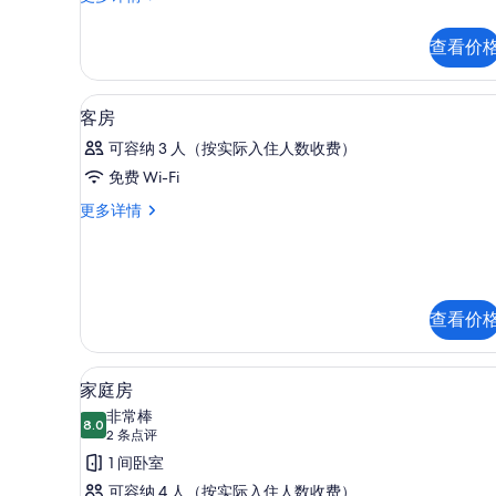
政
室
客
的
查看价
房,
所
1
间
有
高档床上用品、羽绒被、加厚
显
14
卧
客房
照
示
室
可容纳 3 人（按实际入住人数收费）
更
片
客
多
免费 Wi-Fi
房
信
客
更多详情
息
的
房
所
更
多
有
信
照
息
查看价
片
家庭房 | 高档床上用品、羽绒
显
1
家庭房
示
非常棒
8.0
8.0 分，满分 10 分
家
(2
2 条点评
条
庭
1 间卧室
点
房
可容纳 4 人（按实际入住人数收费）