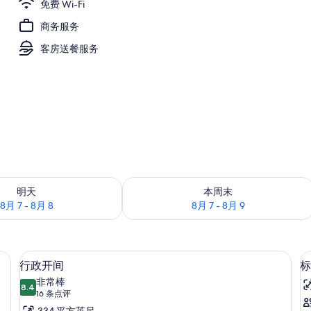
免费 Wi-Fi
商务服务
、羽绒被、加厚床垫、办公桌
客房送餐服务
况：8月 7 - 8月 8
查看本周末的空房情况：8月 7 - 8月 9
明天
本周末
8月 7 - 8月 8
8月 7 - 8月 9
床垫、办公桌
高档床上用品、羽绒被、加厚床垫、办
显
11
行政开间
标
示
非常棒
8.4
8.4 分，满分 10 分
行
(16
16 条点评
条
334 平方英尺