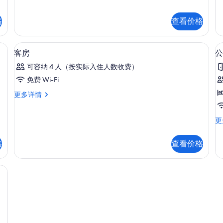
间
所
卧
有
格
查看价格
室
更
照
多
床垫、办公桌
片
高档床上用品、羽绒被、加厚床垫、办
显
信
12
客房
公
息
示
可容纳 4 人（按实际入住人数收费）
客
免费 Wi-Fi
房
客
更多详情
的
房
所
更
公
更
多
有
寓
信
照
更
息
格
查看价格
多
片
信
息
被、加厚床垫、办公桌