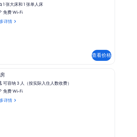
准
1 张大床和 1 张单人床
,
免费 Wi-Fi
多详情
间
卧
,
室
的
所
查看价格
有
公桌
照
高档床上用品、羽绒被、加厚床垫、办公桌
显
12
房
片
示
可容纳 3 人（按实际入住人数收费）
客
免费 Wi-Fi
房
多详情
的
所
有
照
片