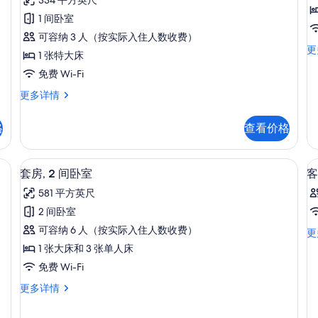
政
点
开
1 间卧室
房
评)
1
间
可容纳 3 人（按实际入住人数收费）
标
更
的
1 张特大床
准
所
免费 Wi-Fi
房
1
有
行
更多详情
间
政
照
卧
开
室
格
查看价格
片
间
更
更
多
多
床垫、办公桌
高档床上用品、羽绒被、加厚床垫、办
信
显
13
信
套房, 2 间卧室
客
息
示
息
581 平方英尺
套
2 间卧室
房,
可容纳 6 人（按实际入住人数收费）
客
更
2
房
1 张大床和 3 张单人床
间
更
免费 Wi-Fi
多
卧
信
套
更多详情
室
息
房,
的
2