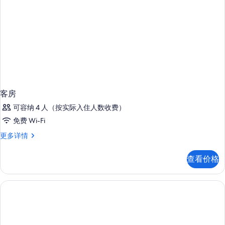
沙
发
发
床
床
(Specialty)
(Specialty)
更
的
多
所
信
息
有
照
客房
片
可容纳 4 人（按实际入住人数收费）
免费 Wi-Fi
客
更多详情
房
更
查看价格
多
信
息