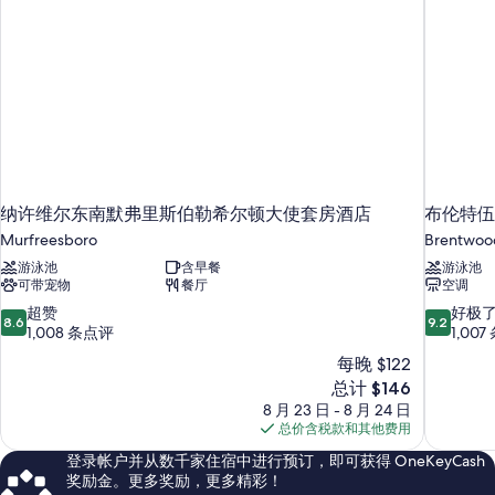
纳许维尔东南默弗里斯伯勒希尔顿大使套房酒店
布伦特伍
Murfreesboro
Brentwoo
游泳池
含早餐
游泳池
可带宠物
餐厅
空调
8.6
9.2
超赞
好极
8.6
9.2
分，
分，
1,008 条点评
1,00
总
总
每晚 $122
分
分
新
总计 $146
10，
10，
价
8 月 23 日 - 8 月 24 日
超
好
格
总价含税款和其他费用
赞，
极
$146
1,008
了，
登录帐户并从数千家住宿中进行预订，即可获得 OneKeyCash
条
1,007
奖励金。更多奖励，更多精彩！
点
条