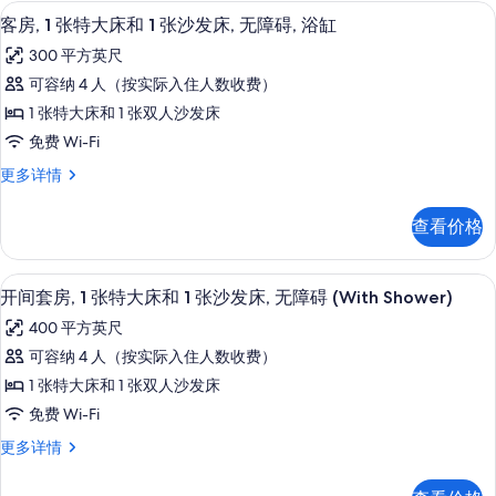
张
客房内保险箱、办公桌、熨斗/熨衣板
显
5
特
床
客房, 1 张特大床和 1 张沙发床, 无障碍, 浴缸
示
大
和
300 平方英尺
床
客
1
和
可容纳 4 人（按实际入住人数收费）
房,
1
张
1 张特大床和 1 张双人沙发床
张
1
沙
沙
免费 Wi-Fi
张
发
发
客
更多详情
床,
特
床,
房,
无
大
1
障
无
查看价格
张
床
碍,
障
特
浴
和
大
碍,
缸
客房内保险箱、办公桌、熨斗/熨衣板
显
6
床
1
开间套房, 1 张特大床和 1 张沙发床, 无障碍 (With Shower)
更
浴
示
和
多
张
400 平方英尺
1
缸
信
开
沙
张
可容纳 4 人（按实际入住人数收费）
息
的
间
沙
发
1 张特大床和 1 张双人沙发床
发
所
套
床,
床,
免费 Wi-Fi
有
房,
无
无
开
更多详情
照
障
1
障
间
碍,
片
张
套
浴