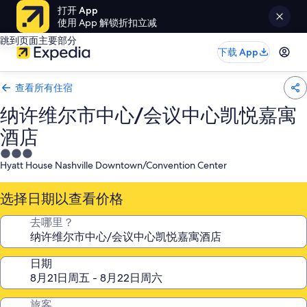
打开 App
使用 App 解锁折扣立减
跳到页面主要部分
下载 App
查看所有住宿
纳许维尔市中心/会议中心凯悦嘉寓
酒店
3.0
Hyatt House Nashville Downtown/Convention Center
星
住
选择日期以查看价格
宿
去哪里？
日期
旅客