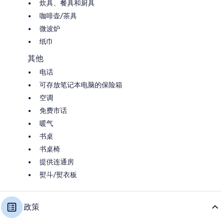
炊具、餐具和厨具
咖啡壶/茶具
微波炉
纸巾
其他
电话
可存放笔记本电脑的保险箱
空调
免费市话
暖气
书桌
书桌椅
提供连通房
熨斗/熨衣板
政策