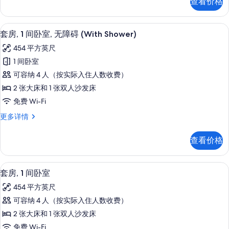
碍,
查看价格
房,
特
缸
浴
1
更
大
张
缸
多
客房内保险箱、办公桌、熨斗/熨衣板
显
8
特
床
套房, 1 间卧室, 无障碍 (With Shower)
信
的
示
大
息
和
454 平方英尺
床
所
套
1
和
1 间卧室
有
房,
1
张
可容纳 4 人（按实际入住人数收费）
张
照
1
沙
沙
2 张大床和 1 张双人沙发床
片
间
发
发
免费 Wi-Fi
床,
卧
床,
无
套
更多详情
室,
障
无
房,
无
碍
1
障
查看价格
(With
间
障
碍
Shower)
卧
碍
更
室,
(With
客房内保险箱、办公桌、熨斗/熨衣板
显
多
7
无
(With
套房, 1 间卧室
Shower)
信
示
障
Shower)
454 平方英尺
的
息
碍
套
的
(With
可容纳 4 人（按实际入住人数收费）
所
房,
Shower)
所
2 张大床和 1 张双人沙发床
有
更
1
有
多
免费 Wi-Fi