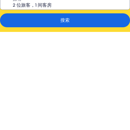
搜索
纳
许
维
尔