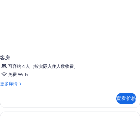
客房
可容纳 4 人（按实际入住人数收费）
免费 Wi-Fi
客
更多详情
房
更
查看价格
多
信
息