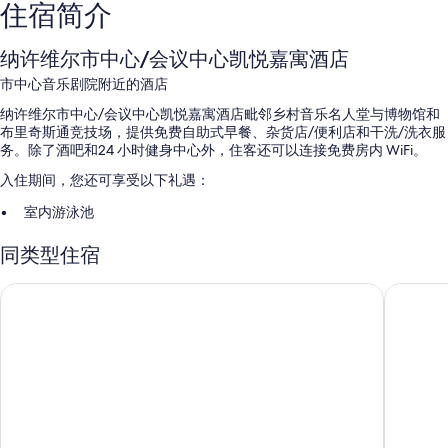
住宿简介
纳许维尔市中心/会议中心凯悦嘉寓酒店
市中心音乐剧院附近的酒店
纳许维尔市中心/会议中心凯悦嘉寓酒店毗邻乡村音乐名人堂与博物馆和
布里奇斯通竞技场，提供免费自助式早餐、杂货店/便利店和干洗/洗衣服
务。除了酒吧和24 小时健身中心外，住客还可以连接免费房内 WiFi。
入住期间，您还可享受以下礼遇：
室内游泳池
自助停车（收费）、快速退房和无烟场所
同类型住宿
宴会厅、ATM/银行服务和大堂电视
机房、电梯和大堂咖啡/茶
纳什维尔市中心凯悦嘉轩酒店
洲际智选
在住客点评中，早餐、中心便利位置和员工服务得到了很高的评价。
客房特色
所有 217 间客房均配备可存放笔记本电脑的保险箱和空调等贴心细节，以
及免费 WiFi和办公椅等设施/服务。 在住客点评中，该住宿场所干净、舒
适的客房得到了高度评价。