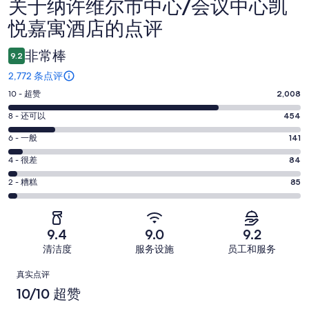
关于纳许维尔市中心/会议中心凯
点
悦嘉寓酒店的点评
评
非常棒
9.2
2,772 条点评
10
10 - 超赞
2,008
分
8
8 - 还可以
454
-
分
超
6
6 - 一般
141
-
分
赞。
还
4
4 - 很差
84
-
2008
分
可
一
2
条
2 - 糟糕
85
-
以。
分
般。
好
很
454
-
141
评，
差。
条
糟
条
共
9.4
9.0
9.2
84
好
糕。
好
有
条
清洁度
服务设施
员工和服务
评，
85
评，
2772
好
共
点
条
共
条
真实点评
评，
有
好
有
点
评
10/10 超赞
共
2772
评，
2772
评