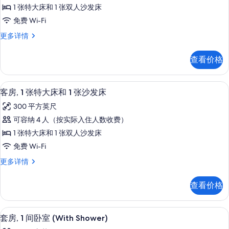
房,
1 张特大床和 1 张双人沙发床
1
免费 Wi-Fi
间
套
更多详情
卧
房,
室
1
查看价格
间
的
卧
所
室
客房, 1 张特大床和 1 张沙发床 | 
显
5
更
有
客房, 1 张特大床和 1 张沙发床
示
多
照
300 平方英尺
信
客
片
息
可容纳 4 人（按实际入住人数收费）
房,
1 张特大床和 1 张双人沙发床
1
免费 Wi-Fi
张
客
更多详情
特
房,
大
1
查看价格
张
床
特
和
大
客房内保险箱、办公桌、熨斗/熨衣板
显
7
床
1
套房, 1 间卧室 (With Shower)
示
和