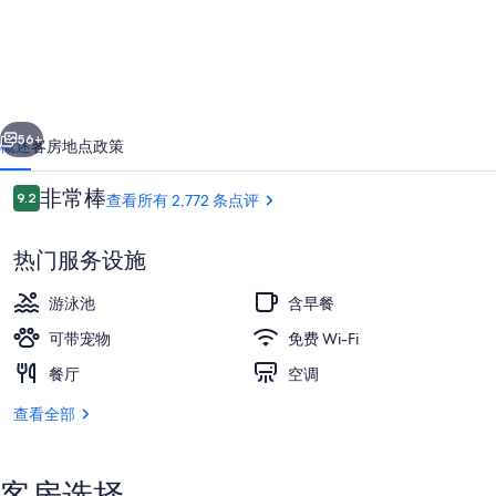
市
中
心/
一个
下一个
会
56+
概述
客房
地点
政策
议
点
非常棒
9.2
查看所有 2,772 条点评
中
9.2/10
评
心
热门服务设施
凯
游泳池
含早餐
悦
可带宠物
免费 Wi-Fi
嘉
餐厅
空调
大堂
寓
查看全部
酒
店
的
客房选择