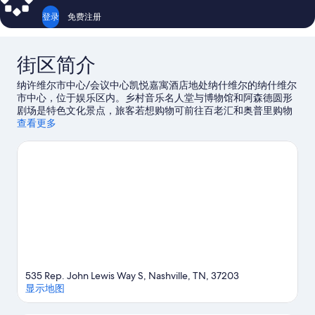
评
点
登录
免费注册
评
街区简介
纳许维尔市中心/会议中心凯悦嘉寓酒店地处纳什维尔的纳什维尔
市中心，位于娱乐区内。乡村音乐名人堂与博物馆和阿森德圆形
剧场是特色文化景点，旅客若想购物可前往百老汇和奥普里购物
中心。想要参加一场活动或游戏？来看看布里奇斯通竞技场或尼
查看更多
桑体育场都有哪些好玩的。抓住机会体验该地区的一些活动，如
酒庄游览活动。酒店拥有优越的地理位置，因而深受住客的喜
爱。
访问我们的纳什维尔旅行指南
535 Rep. John Lewis Way S, Nashville, TN, 37203
显示地图