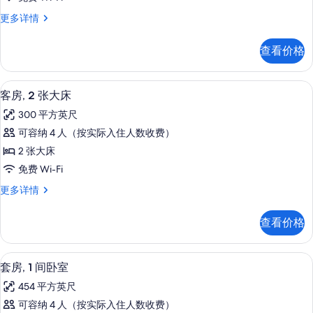
有
张
信
客
更多详情
照
息
特
房,
片
大
1
查看价格
张
床
特
和
大
客房内保险箱、办公桌、熨斗/熨衣板
显
5
床
1
客房, 2 张大床
示
和
张
300 平方英尺
1
客
沙
张
可容纳 4 人（按实际入住人数收费）
房,
沙
发
2 张大床
发
2
床
床
免费 Wi-Fi
张
更
的
客
更多详情
多
大
所
房,
信
床
2
息
有
查看价格
张
的
照
大
所
床
片
客房内保险箱、办公桌、熨斗/熨衣板
显
8
更
有
套房, 1 间卧室
示
多
照
454 平方英尺
信
套
片
息
可容纳 4 人（按实际入住人数收费）