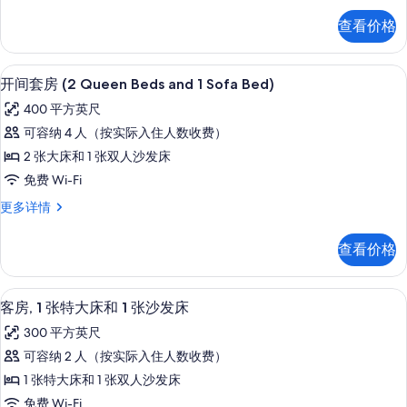
张
套
查看价格
房,
特
1
大
张
客房内保险箱、办公桌、熨斗/熨衣板
显
10
特
床
开间套房 (2 Queen Beds and 1 Sofa Bed)
示
大
和
400 平方英尺
床
开
1
和
可容纳 4 人（按实际入住人数收费）
间
1
张
2 张大床和 1 张双人沙发床
张
套
沙
沙
免费 Wi-Fi
房
发
发
开
更多详情
床
(2
床
间
更
Queen
套
多
的
查看价格
Beds
房
信
所
(2
and
息
Queen
有
客房内保险箱、办公桌、熨斗/熨衣板
显
1
4
Beds
客房, 1 张特大床和 1 张沙发床
照
Sofa
示
and
300 平方英尺
1
Bed)
片
客
Sofa
可容纳 2 人（按实际入住人数收费）
的
房,
Bed)
1 张特大床和 1 张双人沙发床
所
更
1
多
免费 Wi-Fi