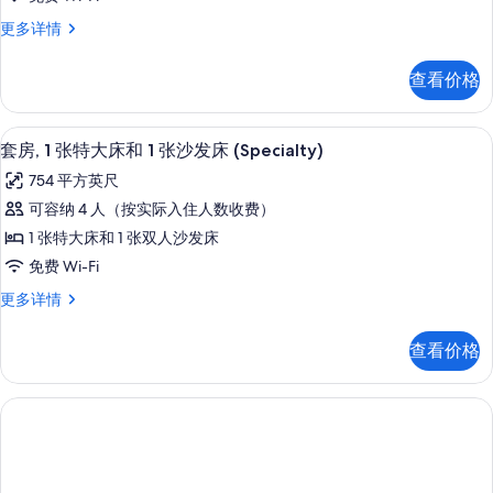
照
间
照
信
片
套
更多详情
息
卧
片
房,
室
1
查看价格
间
的
卧
所
室
套房, 1 张特大床和 1 张沙发床 (Spe
显
8
更
有
套房, 1 张特大床和 1 张沙发床 (Specialty)
示
多
照
754 平方英尺
信
套
片
息
可容纳 4 人（按实际入住人数收费）
房,
1 张特大床和 1 张双人沙发床
1
免费 Wi-Fi
张
套
更多详情
特
房,
大
1
查看价格
张
床
特
和
大
床
1
和
张
1
沙
张