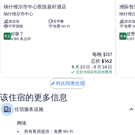
其他的客房便利设施/服务还包括：
纳
洲
纳什维尔市中心凯悦嘉轩酒店
洲际智
浴室配备淋浴/浴缸组合和免费洗浴用品
什
际
纳什维尔市中心
纳什维
维
智
49-英寸智能电视，带有线频道
游泳池
含早餐
游泳池
尔
选
衣柜/壁橱、全尺寸冰箱/冰柜和微波炉
可带宠物
免费 Wi-Fi
免费 Wi
市
假
中
日
9.2
8.8
好极了
超赞
9.2
8.8
心
酒
分，
分，
6,185 条点评
3,1
凯
店
总
总
悦
纳
分
分
每晚 $137
嘉
什
10，
10，
轩
维
好
新
超
总价 $162
酒
尔
极
价
赞，
8 月 23 日 - 8 月 24 日
店
市
了，
格
3,157
总价含税款和其他费用
纳
中
6,185
$162
条
什
心
条
点
对比同类住宿
维
-
点
评
尔
百
评
该住宿的更多信息
市
老
中
汇
心
住宿服务设施
纳
什
维
网络
尔
市
所有客房提供：免费 Wi-Fi