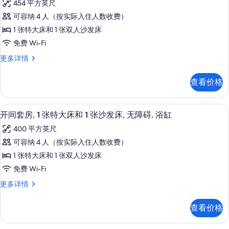
张
454 平方英尺
1
套
沙
张
可容纳 4 人（按实际入住人数收费）
房,
沙
发
1 张特大床和 1 张双人沙发床
发
1
床
床
免费 Wi-Fi
间
更
的
套
更多详情
多
卧
所
房,
信
室
1
息
有
查看价格
间
(With
照
卧
Shower)
室
片
客房内保险箱、办公桌、熨斗/熨衣板
显
的
9
(With
开间套房, 1 张特大床和 1 张沙发床, 无障碍, 浴缸
示
Shower)
所
400 平方英尺
更
开
有
多
可容纳 4 人（按实际入住人数收费）
间
信
照
1 张特大床和 1 张双人沙发床
息
套
片
免费 Wi-Fi
房,
开
更多详情
1
间
张
套
查看价格
房,
特
1
大