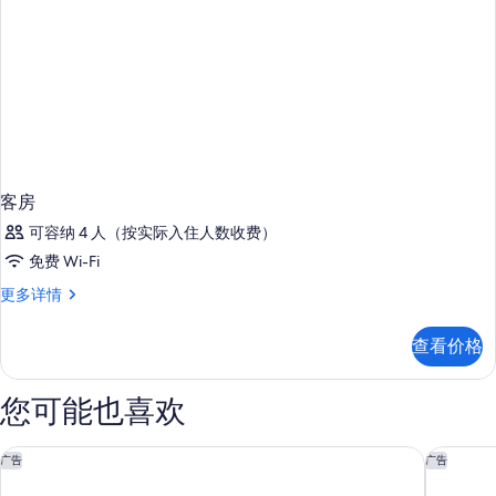
客房
可容纳 4 人（按实际入住人数收费）
免费 Wi-Fi
客
更多详情
房
更
查看价格
多
信
息
您可能也喜欢
纳许维尔东南默弗里斯伯勒希尔顿大使套房酒店
布伦特伍
广告
广告