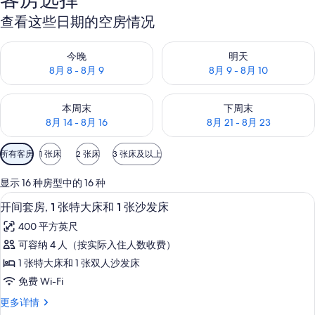
照
查看这些日期的空房情况
片
查看今晚的空房情况：8月 8 - 8月 9
查看明天的空房情况：8月 9 - 8
今晚
明天
库
8月 8 - 8月 9
8月 9 - 8月 10
查看本周末的空房情况：8月 14 - 8月 16
查看下周末的空房情况：8月 21 -
本周末
下周末
8月 14 - 8月 16
8月 21 - 8月 23
可
所有客房
1 张床
2 张床
3 张床及以上
用
的
显示 16 种房型中的 16 种
客
客房内保险箱、办公桌、熨斗/熨衣板
显
7
开间套房, 1 张特大床和 1 张沙发床
房
示
筛
400 平方英尺
开
选
可容纳 4 人（按实际入住人数收费）
间
条
1 张特大床和 1 张双人沙发床
套
件
免费 Wi-Fi
房,
开
更多详情
1
间