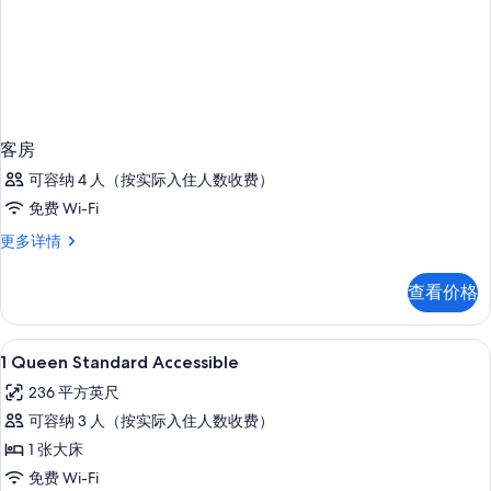
客房
可容纳 4 人（按实际入住人数收费）
免费 Wi-Fi
客
更多详情
房
更
查看价格
多
信
息
客房内保险箱、办公桌、笔记本电脑工
显
2
1 Queen Standard Accessible
示
236 平方英尺
1
可容纳 3 人（按实际入住人数收费）
Queen
1 张大床
Standard
免费 Wi-Fi
Accessible