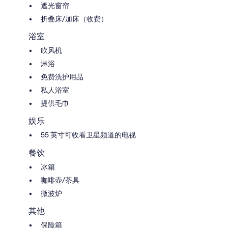
遮光窗帘
折叠床/加床（收费）
浴室
吹风机
淋浴
免费洗护用品
私人浴室
提供毛巾
娱乐
55 英寸可收看卫星频道的电视
餐饮
冰箱
咖啡壶/茶具
微波炉
其他
保险箱