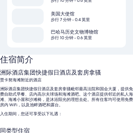
步行 10 分钟
- 0.6 英里
美国大使馆
步行 7 分钟
- 0.4 英里
巴哈马历史文物博物馆
步行 10 分钟
- 0.6 英里
住宿简介
洲际酒店集团快捷假日酒店及套房拿骚
贾卡努海滩附近的酒店
洲际酒店集团快捷假日酒店及套房拿骚毗邻最高法院和国会大厦，提供免
费自助式早餐、店内高尔夫球场和海滩酒吧。这个酒店提供邻近的私人海
滩、海滩小屋和沙滩椅，是沐浴阳光的理想去处。所有住客均可使用免费
房内 WiFi，以及池畔酒吧和露台。
入住期间，您还可享受以下礼遇：
室外游泳池配备日光浴躺椅和池畔遮阳伞
同类型住宿
自助停车（收费）、快速退房和大堂咖啡/茶