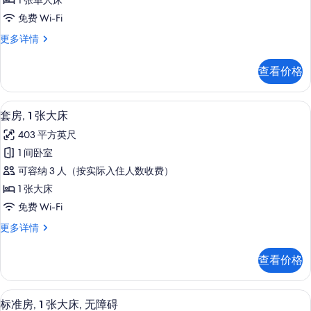
1 张单人床
的
免费 Wi-Fi
所
标
更多详情
有
准
照
房
查看价格
更
片
多
信
客房内保险箱、办公桌、笔记本电脑工
显
7
息
套房, 1 张大床
示
403 平方英尺
套
1 间卧室
房,
可容纳 3 人（按实际入住人数收费）
1
1 张大床
张
免费 Wi-Fi
大
套
更多详情
床
房,
的
1
查看价格
张
所
大
有
床
客房内保险箱、办公桌、笔记本电脑工
显
5
更
照
标准房, 1 张大床, 无障碍