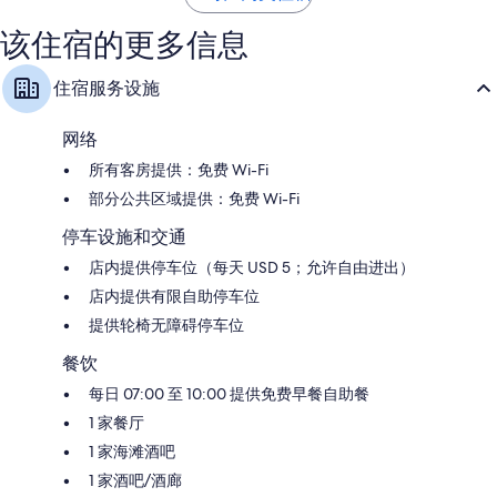
拿
骚
点
点
骚
市
评
评
该住宿的更多信息
市
中
中
心
住宿服务设施
心
网络
所有客房提供：免费 Wi-Fi
部分公共区域提供：免费 Wi-Fi
停车设施和交通
店内提供停车位（每天 USD 5；允许自由进出）
店内提供有限自助停车位
提供轮椅无障碍停车位
餐饮
每日 07:00 至 10:00 提供免费早餐自助餐
1 家餐厅
1 家海滩酒吧
1 家酒吧/酒廊