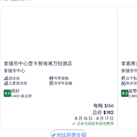
无烟场所、礼宾服务和电梯
拿骚市中心贾卡努海滩万怡酒店
拿索希尔
户外家具、行李储存室和免费报纸
在住客点评中，员工服务得到了一致好评。
客房特色
所有 58 间客房均具备笔记本电脑工作区和空调等贴心细节，以及免费
WiFi和保险箱等设施/服务。
其他的设施/服务还包括：
拿
拿
拿骚市中心贾卡努海滩万怡酒店
拿索希
折叠床/加床（额外收费）和免费婴儿床
骚
索
拿骚市中心
拿骚市
市
希
浴室配备淋浴设施和免费洗浴用品
游泳池
可带宠物
位于私
中
尔
55-英寸电视，带卫星频道
儿童游泳池
含停车设施
热水浴
心
顿
贾
不
8.0
8.6
很好
超赞
冰箱、微波炉和咖啡机/冲茶器
8.0
8.6
卡
列
分，
分，
1,403 条点评
2,8
努
颠
总
总
每晚 $166
海
殖
分
分
新
滩
总价 $182
民
10，
10，
价
万
地
很
超
8 月 16 日 - 8 月 17 日
格
怡
酒
好，
赞，
总价含税款和其他费用
$182
酒
店
1,403
2,881
店
拿
条
条
对比同类住宿