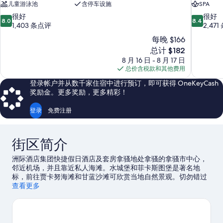
儿童游泳池
含停车设施
SPA
8.0
8.4
很好
很好
8.0
8.4
分，
分，
1,403 条点评
2,47
总
总
每晚 $166
分
分
新
总计 $182
10，
10，
价
8 月 16 日 - 8 月 17 日
很
很
格
总价含税款和其他费用
好，
好，
$182
1,403
2,471
登录帐户并从数千家住宿中进行预订，即可获得 OneKeyCash
条
条
奖励金。更多奖励，更多精彩！
点
点
评
评
登录
免费注册
街区简介
洲际酒店集团快捷假日酒店及套房拿骚地处拿骚的拿骚市中心，
邻近机场，并且靠近私人海滩。水城堡和菲卡斯图堡是著名地
标，前往贾卡努海滩和甘蓝沙滩可欣赏当地自然景观。切勿错过
水上冒险乐园。您可就近选择划皮艇、水肺潜水和浮潜，体验该
查看更多
地区的水上游乐活动，或者选择骑马，体验优美的户外风景。
访
问我们的拿骚旅行指南