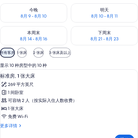
片
查看今晚的空房情况：8月 9 - 8月 10
查看明天的空房情况：8月 10 - 8
今晚
明天
库
8月 9 - 8月 10
8月 10 - 8月 11
查看本周末的空房情况：8月 14 - 8月 16
查看下周末的空房情况：8月 21 -
本周末
下周末
8月 14 - 8月 16
8月 21 - 8月 23
可
所有客房
1 张床
2 张床
3 张床及以上
用
的
显示 10 种房型中的 10 种
客
客房内保险箱、办公桌、笔记本电脑工
显
5
标准房, 1 张大床
房
示
筛
269 平方英尺
标
选
1 间卧室
准
条
可容纳 2 人（按实际入住人数收费）
房,
件
1 张大床
1
免费 Wi-Fi
张
标
更多详情
大
准
床
房,