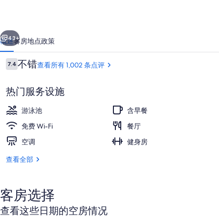
团
快
一个
下一个
捷
43+
概述
客房
地点
政策
假
点
不错
7.4
查看所有 1,002 条点评
日
7.4/10
评
酒
热门服务设施
店
游泳池
含早餐
及
免费 Wi-Fi
餐厅
套
空调
健身房
在附近的私人海滩、小屋（收费）、沙
房
查看全部
拿
骚
的
客房选择
照
查看这些日期的空房情况