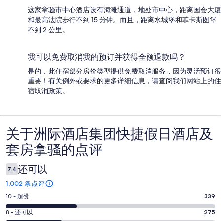
这家拿骚市中心酒店设有海滩通道，地处市中心，距离国会大厦
和最高法院步行不到 15 分钟。而且，距离水城堡和菲卡斯图堡
不到 2 公里。
我可以免费取消我的预订并获得全额退款吗？
是的，此住宿部分房价类型提供免费取消服务，因为灵活预订很
重要！有关例外或要求的更多详细信息，请查阅我们网站上的住
宿取消政策。
关于洲际酒店集团快捷假日酒店及
点
套房拿骚的点评
评
还可以
7.4
1,002 条点评
10
10 - 超赞
339
分
8
8 - 还可以
275
-