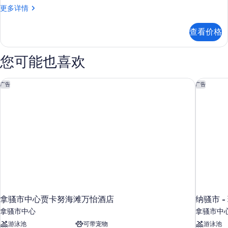
客
更多详情
房
更
查看价格
多
信
息
您可能也喜欢
拿骚市中心贾卡努海滩万怡酒店
纳骚市 
广告
广告
拿骚市中心贾卡努海滩万怡酒店
纳骚市 
拿骚市中心
拿骚市中
游泳池
可带宠物
游泳池