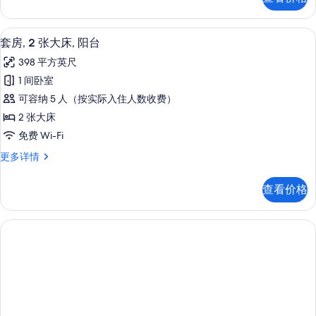
张
所
床
有
更
客房内保险箱、办公桌、笔记本电脑工
显
6
多
套房, 2 张大床, 阳台
照
示
信
片
398 平方英尺
息
套
1 间卧室
房,
可容纳 5 人（按实际入住人数收费）
2
2 张大床
张
免费 Wi-Fi
大
套
更多详情
床,
房,
阳
2
查看价格
张
台
大
的
床,
阳
所
台
有
更
照
多
信
片
息