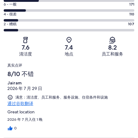
分
超
6
6 - 一般
171
-
分
赞。
还
4
4 - 很差
110
-
339
分
可
一
2
条
2 - 糟糕
107
-
以。
分
般。
好
很
275
-
171
评，
差。
条
糟
条
共
7.6
7.4
8.2
110
好
糕。
好
有
条
清洁度
地点
员工和服务
评，
107
评，
1002
好
共
点
条
共
条
真实点评
评，
有
好
有
点
评
8/10 不错
共
1002
评，
1002
评
有
条
Jairam
共
条
1002
点
2026 年 7 月 29 日
有
点
条
评
1002
满意：清洁度、员工和服务、服务设施、住宿条件和设施
评
点
通过谷歌翻译
条
评
点
Great location
评
2026 年 7 月入住 1 晚
0