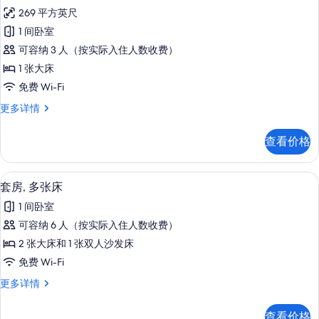
示
多
片
269 平方英尺
信
标
息
1 间卧室
准
可容纳 3 人（按实际入住人数收费）
房,
1 张大床
1
免费 Wi-Fi
张
标
更多详情
大
准
床,
房,
查看价格
1
无
张
障
大
客房内保险箱、办公桌、笔记本电脑工
显
5
床,
碍
套房, 多张床
示
无
的
1 间卧室
障
套
所
碍
可容纳 6 人（按实际入住人数收费）
房,
更
有
2 张大床和 1 张双人沙发床
多
多
照
信
免费 Wi-Fi
张
息
片
套
更多详情
床
房,
的
多
查看价格