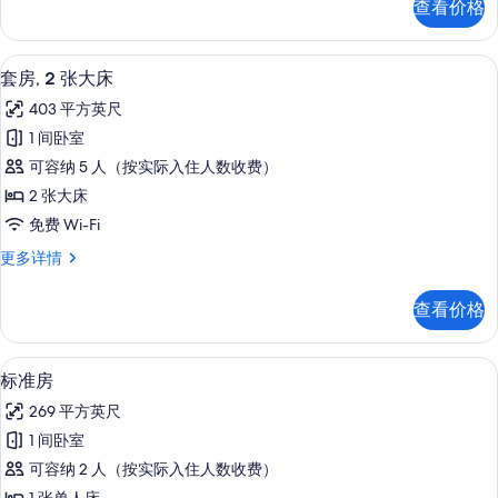
查看价格
1
的
张
所
大
套房, 2 张大床 | 客房内保险箱、办
显
7
床
有
套房, 2 张大床
示
更
照
403 平方英尺
多
套
片
信
1 间卧室
房,
息
可容纳 5 人（按实际入住人数收费）
2
2 张大床
张
免费 Wi-Fi
大
套
更多详情
床
房,
的
2
查看价格
张
所
大
有
床
标准房 | 客房内保险箱、办公桌、笔
显
6
更
照
标准房
示
多
片
269 平方英尺
信
标
息
1 间卧室
准
可容纳 2 人（按实际入住人数收费）
房