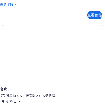
的
1
更多详情
Queen
所
Standard
查看价格
有
Accessible
更
照
多
片
信
息
客房
可容纳 4 人（按实际入住人数收费）
免费 Wi-Fi