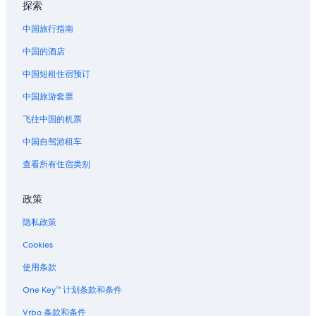
探索
位于芝加哥市中心的豪华酒店
中国旅行指南
芝加哥市中心的酒店
中国的酒店
芝加哥的家庭旅馆
中国短租住宿预订
位于芝加哥的公寓式酒店
中国旅游套票
位于芝加哥的沙滩酒店
位于芝加哥的娱乐场酒店
飞往中国的机票
位于芝加哥的经济型酒店
中国自驾游租车
位于芝加哥的家庭式酒店
查看所有住宿类别
位于芝加哥的历史风格酒店
政策
位于芝加哥的设有泳池的酒店
隐私政策
位于芝加哥的豪华酒店
Cookies
位于芝加哥的浪漫酒店
位于芝加哥的设有 SPA 水疗的度假村酒店
使用条款
位于芝加哥的水上乐园酒店
One Key™ 计划条款和条件
位于芝加哥的婚庆酒店
Vrbo 条款和条件