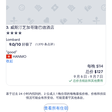
威斯汀芝加哥隆巴德酒店
3. 威斯汀芝加哥隆巴德酒店
4.0
星
Lombard
住
9.0
9.0/10
好极了
（1,370 条点评）
分，
宿
“
“good”
总
g
HANMO
分
o
收起
10，
o
每晚 $114
好
d
极
新
总价 $127
”
了，
价
9 月 6 日 - 9 月 7 日
（1,370
格
总价含税款和其他费用
条
$127
点
评）
基
基于过去 24 小时内找到的、2 位成人 1 晚住宿的每晚最低价格。价格和供应
情况可能会有所变动。可能需遵守其他条款。
于
过
去
查看所有住宿
24