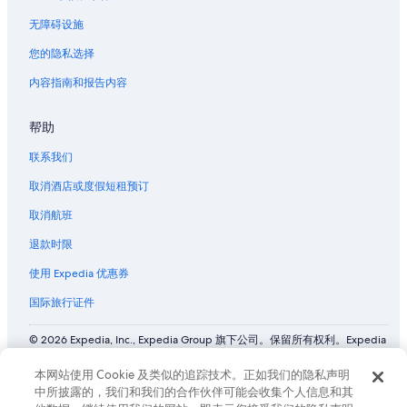
位于芝加哥的酒庄酒店
无障碍设施
芝加哥的酒店
您的隐私选择
芭莉的芝加哥赌场附近的酒店
内容指南和报告内容
位于卢普区的经济型酒店
帮助
芝加哥历史博物馆附近的酒店
中央芝加哥的民宿
联系我们
中央芝加哥的私人度假屋
取消酒店或度假短租预订
中国领事馆附近的酒店
取消航班
芝加哥站的公寓酒店
退款时限
芝加哥站的家庭旅馆
使用 Expedia 优惠券
芝加哥站的青年旅舍
国际旅行证件
芝加哥站附近的酒店
© 2026 Expedia, Inc., Expedia Group 旗下公司。保留所有权利。Expedia
位于黄金海岸的经济型酒店
和飞机标志是 Expedia, Inc. 在美国和/或其他国家/地区的商标或注册商
标。 CST# 2029030-50.
位于黄金海岸的Four Seasons酒店
本网站使用 Cookie 及类似的追踪技术。正如我们的隐私声明
中所披露的，我们和我们的合作伙伴可能会收集个人信息和其
黄金海岸的酒店