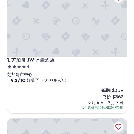
芝加哥 JW 万豪酒店
1. 芝加哥 JW 万豪酒店
4.5
星
芝加哥市中心
住
9.2
9.2/10
好极了
（1,003 条点评）
分，
宿
每晚 $309
总
分
新
总价 $367
10，
价
9 月 6 日 - 9 月 7 日
好
格
总价含税款和其他费用
极
$367
了，
Elegant Retreat in Historic Oak Park
（1,003
条
点