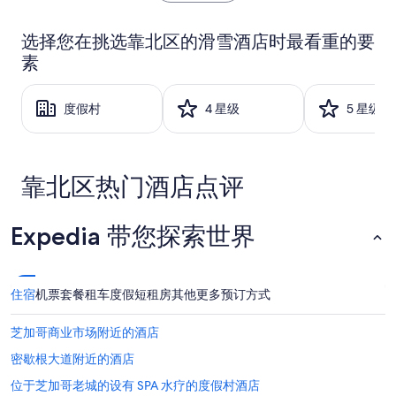
小
时
选择您在挑选靠北区的滑雪酒店时最看重的要
内
素
找
到
的、
度假村
4 星级
5 星级
2
位
成
人
1
靠北区热门酒店点评
晚
住
宿
Expedia 带您探索世界
的
每
晚
最
住宿
机票
套餐
租车
度假短租房
其他
更多预订方式
低
价
芝加哥商业市场附近的酒店
格。
价
密歇根大道附近的酒店
格
和
位于芝加哥老城的设有 SPA 水疗的度假村酒店