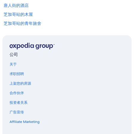
供
唐人街的酒店
应
情
芝加哥站的木屋
况
可
芝加哥站的青年旅舍
能
芝加哥站的公馆
会
有
位于芝加哥市中心的 5 星级酒店
所
变
位于芝加哥市中心的公寓式酒店
动。
公司
位于芝加哥市中心的沙滩酒店
可
关于
能
位于芝加哥市中心的商务酒店
需
求职招聘
遵
位于芝加哥市中心的经济型酒店
守
上架您的房源
位于芝加哥市中心的Clubhouse酒店
其
他
合作伙伴
位于芝加哥市中心的家庭式酒店
条
款。
投资者关系
位于芝加哥市中心的高尔夫酒店
广告宣传
位于芝加哥市中心的历史风格酒店
位于芝加哥市中心的提供礼宾服务的酒店
Affiliate Marketing
位于芝加哥市中心的设有泳池的酒店