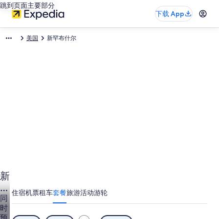
跳到页面主要部分
下载 App
美国
新罕布什尔
新
罕
住宿
机票
租车
套餐
旅游活动
游轮
布
同
时
什
预