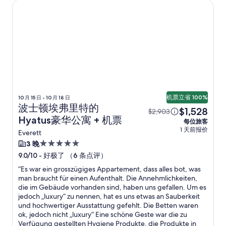
波士顿埃弗里特的Hyatus豪华公寓
机票立省 100%
10 月 15 日 - 10 月 18 日
波士顿埃弗里特的
$1,528
$2,903
Hyatus豪华公寓 + 机票
每位旅客
1 天前报价
Everett
5.0
3 晚
星
-
好极了 （6 条点评）
9.0/10
住
“
Es war ein grosszügiges Appartement, dass alles bot, was
宿
man braucht für einen Aufenthalt. Die Annehmlichkeiten,
die im Gebäude vorhanden sind, haben uns gefallen. Um es
jedoch „luxury“ zu nennen, hat es uns etwas an Sauberkeit
und hochwertiger Ausstattung gefehlt. Die Betten waren
ok, jedoch nicht „luxury“ Eine schöne Geste war die zu
Verfügung gestellten Hygiene Produkte, die Produkte in