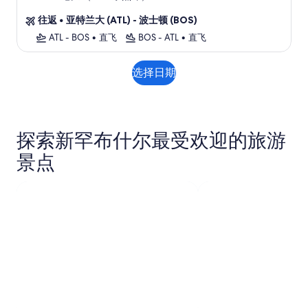
住
往返
•
亚特兰大 (ATL) - 波士顿 (BOS)
宿
ATL - BOS
•
直飞
BOS - ATL
•
直飞
选择日期
探索新罕布什尔最受欢迎的旅游
景点