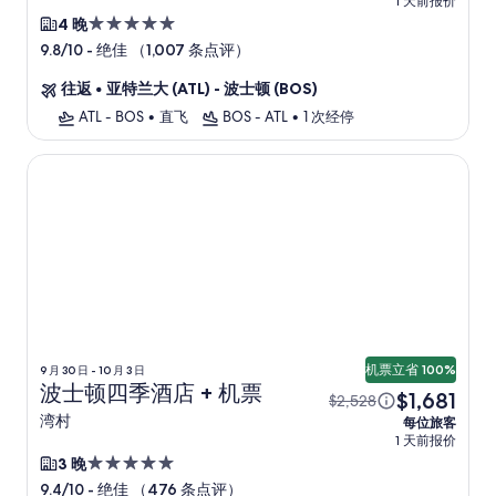
1 天前报价
5.0
4 晚
星
-
绝佳 （1,007 条点评）
9.8/10
住
往返
•
亚特兰大 (ATL) - 波士顿 (BOS)
宿
ATL - BOS
•
直飞
BOS - ATL
•
1 次经停
波士顿四季酒店
机票立省 100%
9 月 30 日 - 10 月 3 日
波士顿四季酒店 + 机票
$1,681
$2,528
湾村
每位旅客
1 天前报价
5.0
3 晚
星
-
绝佳 （476 条点评）
9.4/10