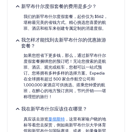
2
新罕布什尔度假套餐的费用是多少？
位
成
我们的新罕布什尔度假套餐，起价仅为 $562，
人
堪称最完美的省钱方式。精心挑选您喜爱的航
1
班、酒店和租车来创建专属定制的消遣度假。
晚
住
我怎样才能找到去新罕布什尔的优惠旅游
宿
套餐？
的
每
如果您想省下更多钱，那么，通过新罕布什尔
晚
度假套餐捆绑您的预订吧！无论您搜索的是航
最
低
班、酒店、观光或租车，您都可以一站式预
价
订。您将拥有多种多样的选择方案。Expedia
格。
在全球拥有超过 500 家合作航空公司和
价
1,000,000 家酒店可供挑选。搭乘您钟爱的航
格
班，在醉心的地方预订房间，节约开销——堪
和
称理想的旅行！
供
应
我在新罕布什尔应该住在哪里？
情
况
真应该去游览
曼彻斯特
，这里有家喻户晓的地
可
标等着您去探赏，例如南新罕布什尔大学体育
能
会
馆和新罕布什尔国际赛道。或者，如果像新罕