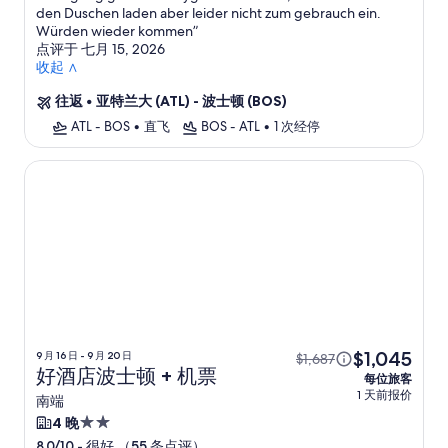
den Duschen laden aber leider nicht zum gebrauch ein.
Würden wieder kommen
”
点评于 七月 15, 2026
收起 ∧
往返
•
亚特兰大 (ATL) - 波士顿 (BOS)
ATL - BOS
•
直飞
BOS - ATL
•
1 次经停
好酒店波士顿
$1,045
9 月 16 日 - 9 月 20 日
$1,687
好酒店波士顿 + 机票
每位旅客
1 天前报价
南端
2.0
4 晚
星
-
很好 （55 条点评）
8.0/10