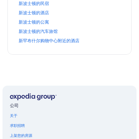
页
页
科
页
面
特
打
新波士顿的民宿
d
假
新
面
面
尼
面
的
的
开
h
村
波
的
的
亚
打
新波士顿的酒店
的
链
公
新
a
页
士
链
链
市
开
链
接
寓
波
m
面
顿
打
新波士顿的公寓
接
接
中
新
接
页
士
H
的
的
开
心
波
面
顿
打
新波士顿的汽车旅馆
o
链
公
新
的
士
的
的
开
t
接
寓
波
酒
顿
打
新罕布什尔购物中心附近的酒店
链
民
新
e
页
士
店
的
开
接
宿
波
l
面
顿
页
酒
新
页
士
s
的
的
面
店
罕
面
顿
页
链
公
的
页
布
的
的
面
接
寓
链
面
什
链
汽
的
页
接
的
尔
接
车
链
面
链
购
旅
接
的
接
物
馆
链
中
页
接
心
面
附
的
公司
近
链
的
接
关于
酒
店
求职招聘
页
面
上架您的房源