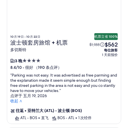
机票立省 100%
10 月 19 日 - 10 月 22 日
波士顿套房旅馆 + 机票
$562
$1,188
多切斯特
每位旅客
1 天前报价
4.0
3 晚
星
-
很好 （190 条点评）
8.4/10
住
“
Parking was not easy. It was advertised as free parming and
宿
the explanation made it seem simple enough but finding
free street parking in the area is not easy and you co stantly
have to move your vehicles.
”
点评于 五月 19, 2026
收起 ∧
往返
•
亚特兰大 (ATL) - 波士顿 (BOS)
ATL - BOS
•
直飞
BOS - ATL
•
1 次经停