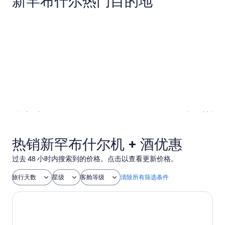
新罕布什尔热门目的地
北康威
朴次茅斯
北康威
朴次茅斯
热销新罕布什尔机 + 酒优惠
过去 48 小时内搜索到的价格。点击以查看更新价格。
旅行天数
星级
客舱等级
清除所有筛选条件
波士顿套房旅馆