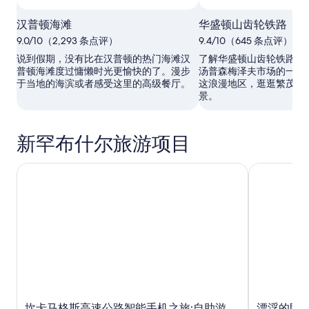
照片拍摄者：Hampton Convention & Visitor Bureau
公
汉普顿海滩
华盛顿山齿轮铁路
开
9.0/10（2,293 条点评）
9.4/10（645 条点评）
照
片
说到假期，没有比在汉普顿的热门海滩汉
了解华盛顿山齿轮铁路举
拍
普顿海滩度过慵懒时光更愉快的了。漫步
汤普森梅泽夫市场的一座
摄
于当地的海滨或者感受这里的高级餐厅。
这浪漫地区，逛逛繁茂的
者：
景。
Hampton
Convention
&
新罕布什尔旅游项目
Visitor
Bureau
坎卡马格斯高速公路智能手机之旅:自助游
漂浮的阴和
坎卡马格斯高速公路智能手机之旅:自助游
漂浮的阴