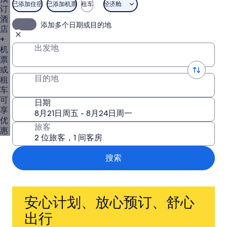
尔
已添加住宿
已添加机票
租车
经济舱
订
旅
酒
添加多个日期或目的地
游
店
套
+
出发地
机
餐
票
和
或
自
目的地
租
由
车
行
可
日期
享
旅
优
游
旅客
惠
优
惠
搜索
安心计划、放心预订、舒心
出行