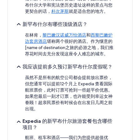
有
布什尔大学和宪法堡历史遗址这样的景点与您
所
更契合的话，
朴次茅斯
就是适合您的地方。
变
动。
新罕布什尔有哪些顶级酒店？
可
能
在林肯，
黎巴嫩汉诺威万怡酒店
和
西黎巴嫩炉
需
边套房酒店
堪称两个很好的酒店。作为惬意的
遵
[name of destination之旅的必游之地，我们推
守
荐花时间去充分发现这座令人难忘的城市。
其
他
条
我应该提前多久预订新罕布什尔度假呢？
款。
虽然不是所有的航空公司都会提前放出票价，
但您通常可以提前12个月上 Expedia 查看国际
航班票价，此时订票可抢到一些超平价优惠。
如果您最后一刻才订票，也许能受到幸运女神
眷顾！超亲民票价有时候会在出发日几周之前
出现。
Expedia 的新罕布什尔旅游套餐包含哪些
项目？
航班、租车和酒店——我们为您提供超值优