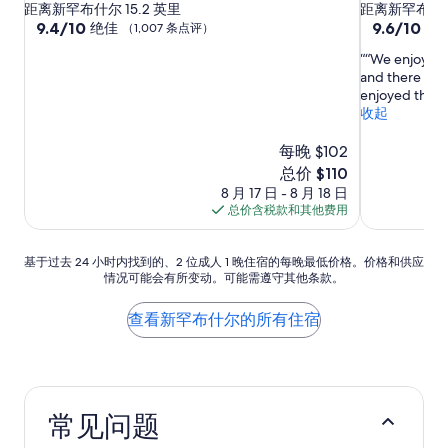
星
星
距离新罕布什尔 15.2 英里
距离新罕布什尔 
住
9.4
住
9.6
9.4/10
9.6/10
绝佳
绝
（1,007 条点评）
分，
分，
宿
宿
“We enjoyed 
总
总
and there was 
分
分
enjoyed the br
10，
10，
收起
绝
绝
佳，
佳，
每晚 $102
（1,007
（1,017
条
条
新
总价 $110
点
点
价
8 月 17 日 - 8 月 18 日
评）
评）
格
总价含税款和其他费用
$110
基
基于过去 24 小时内找到的、2 位成人 1 晚住宿的每晚最低价格。价格和供应
情况可能会有所变动。可能需遵守其他条款。
于
过
去
查看新罕布什尔的所有住宿
24
小
时
内
找
常见问题
到
的、