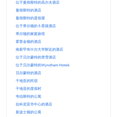
打
位于曼彻斯特的高尔夫酒店
曼
开
彻
打
曼彻斯特的酒店
位
斯
开
于
特
打
曼彻斯特的度假屋
曼
曼
的
开
彻
彻
打
位于蒂尔顿的 5 星级酒店
公
曼
斯
斯
开
寓
彻
特
打
蒂尔顿的家庭旅馆
特
位
页
斯
的
开
的
于
面
特
打
霍普金顿的酒店
酒
蒂
高
蒂
的
的
开
店
尔
尔
尔
打
南新罕布什尔大学附近的酒店
链
度
霍
页
顿
夫
顿
开
接
假
普
面
的
打
位于贝尔蒙特的滑雪酒店
酒
的
南
屋
金
的
家
开
店
5
新
页
顿
打
位于贝尔蒙特的Wyndham Hotels
链
庭
位
页
星
罕
面
的
开
接
旅
于
面
级
布
打
贝尔蒙特的酒店
的
酒
位
馆
贝
的
酒
什
开
链
店
于
页
尔
打
干地亚的民宿
链
店
尔
贝
接
页
贝
面
蒙
开
接
页
大
尔
面
尔
打
干地亚的度假村
的
特
干
面
学
蒙
的
蒙
开
链
的
地
的
附
特
打
韦伯斯特的公寓
链
特
干
接
滑
亚
链
近
的
开
接
的
地
雪
的
打
拉科尼亚市中心的酒店
接
的
酒
韦
W
亚
酒
民
开
酒
店
伯
y
的
打
新波士顿的公寓
店
宿
拉
店
页
斯
n
度
开