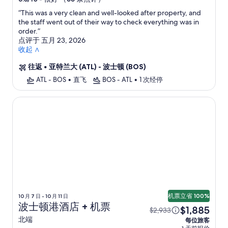
住
“
This was a very clean and well-looked after property, and
宿
the staff went out of their way to check everything was in
order.
”
点评于 五月 23, 2026
收起 ∧
往返
•
亚特兰大 (ATL) - 波士顿 (BOS)
ATL - BOS
•
直飞
BOS - ATL
•
1 次经停
波士顿港酒店
机票立省 100%
10 月 7 日 - 10 月 11 日
波士顿港酒店 + 机票
$1,885
$2,933
北端
每位旅客