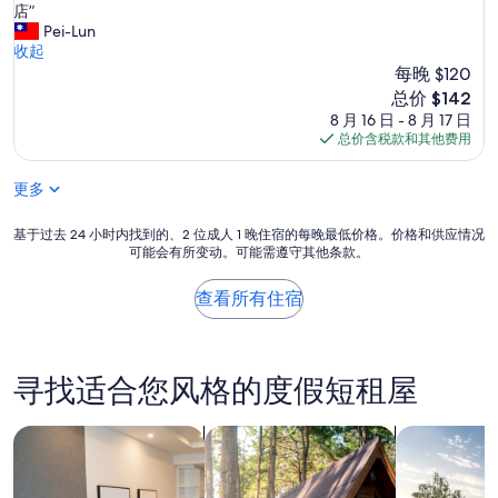
早
店”
绝
餐
Pei-Lun
佳，
菜
收起
（2,162
色
每晚 $120
条
完
点
新
总价 $142
全
评）
价
8 月 16 日 - 8 月 17 日
相
格
总价含税款和其他费用
同
$142
這
更多
點
可
以
基
基于过去 24 小时内找到的、2 位成人 1 晚住宿的每晚最低价格。价格和供应情况
改
可能会有所变动。可能需遵守其他条款。
于
進
过
之
去
查看所有住宿
外
24
,
小
其
时
他
内
寻找适合您风格的度假短租屋
完
找
全
到
滿
的、
搜索公寓式酒店
搜索木舍
搜索私人度
意
2
,
位
服
成