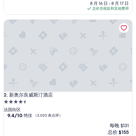
还
了，
价
8 月 16 日 - 8 月 17 日
可
（2,251
格
总价含税款和其他费用
以
条
$100
”
点
新奥尔良威斯汀酒店
评）
新奥尔良威斯汀酒店
2. 新奥尔良威斯汀酒店
4.5
星
法国街区
住
9.4
9.4/10
绝佳
（3,020 条点评）
分，
宿
每晚 $131
总
分
新
总价 $155