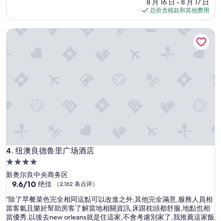
价
8 月 16 日 - 8 月 17 日
超
格
总价含税款和其他费用
赞，
$100
（1,160
纽澳良德鲁里广场酒店
条
点
评）
纽澳良德鲁里广场酒店
4. 纽澳良德鲁里广场酒店
4.0
星
新奥尔良中央商务区
住
9.6
9.6/10
绝佳
（2,162 条点评）
分，
宿
“
“除了早餐菜色完全相同這點可以改進之外,其他完全滿意,服務人員相
总
除
當客氣且樂於幫助房客了解當地相關資訊,床跟枕頭都舒服,地點也相
分
了
當優秀,以後去new orleans就是住這家,不會考慮別家了,我推薦這家飯
10，