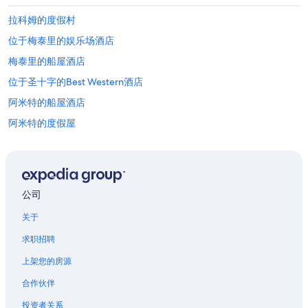
拉科姆的度假村
位于梅泰里的娱乐场酒店
梅泰里的船屋酒店
位于圣十字的Best Western酒店
阿米特的船屋酒店
阿米特的度假屋
施里弗的民宿
位于新奥尔良中央商务区的设有酒吧的酒店
位于新奥尔良中央商务区的娱乐场酒店
公司
威尼斯的公寓酒店
关于
威尼斯的私人度假屋
求职招聘
杰克逊广场附近的酒店
上架您的房源
沙尔梅特的酒店
合作伙伴
拉普拉斯的农业旅游旅馆
投资者关系