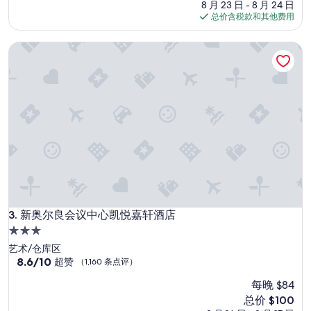
10，
价
8 月 23 日 - 8 月 24 日
绝
格
总价含税款和其他费用
佳，
$155
（3,020
新奥尔良会议中心凯悦嘉轩酒店
条
点
评）
新奥尔良会议中心凯悦嘉轩酒店
3. 新奥尔良会议中心凯悦嘉轩酒店
3.0
星
艺术/仓库区
住
8.6
8.6/10
超赞
（1,160 条点评）
分，
宿
每晚 $84
总
分
新
总价 $100
10，