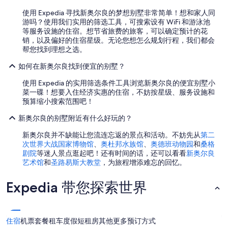
n
使用 Expedia 寻找新奥尔良的梦想别墅非常简单！想和家人同
s
游吗？使用我们实用的筛选工具，可搜索设有 WiFi 和游泳池
就
等服务设施的住宿。想节省旅费的旅客，可以确定预计的花
是
销，以及偏好的住宿星级。无论您想怎么规划行程，我们都会
住
帮您找到理想之选。
這
家
如何在新奥尔良找到便宜的别墅？
,
不
使用 Expedia 的实用筛选条件工具浏览新奥尔良的便宜别墅小
會
菜一碟！想要入住经济实惠的住宿，不妨按星级、服务设施和
考
预算缩小搜索范围吧！
慮
別
新奥尔良的别墅附近有什么好玩的？
家
新奥尔良并不缺能让您流连忘返的景点和活动。不妨先从
第二
了
次世界大战国家博物馆
、
奥杜邦水族馆
、
奥德班动物园
和
桑格
,
剧院
等迷人景点逛起吧！还有时间的话，还可以看看
新奥尔良
我
艺术馆
和
圣路易斯大教堂
，为旅程增添难忘的回忆。
推
薦
這
Expedia 带您探索世界
家
飯
店
”
住宿
机票
套餐
租车
度假短租房
其他
更多预订方式