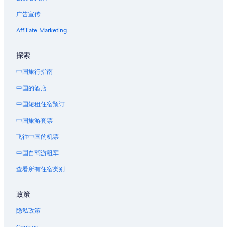
新奥尔良联合客运站的城堡
广告宣传
新奥尔良联合客运站的公寓式酒店
新奥尔良联合客运站的度假村
Affiliate Marketing
卡罗尔顿的酒店
探索
位于德拉切斯近郊的Caesars Entertainment酒店
中国旅行指南
伏都教历史博物馆附近的酒店
中国的酒店
斯莱德尔的公寓
中国短租住宿预订
冰沙国王中心附近的酒店
中国旅游套票
普拉克敏斯教区的度假村
位于新奥尔良东区的沙滩酒店
飞往中国的机票
位于新奥尔良东区的滑雪酒店
中国自驾游租车
曼哈顿广场购物中心附近的酒店
查看所有住宿类别
凯撒新奥尔良赌场附近的酒店
政策
锡布鲁克的酒店
隐私政策
位于上城区历史街区的Caesars Entertainment酒店