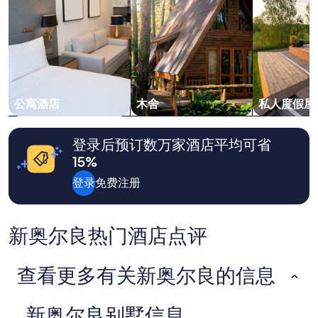
務
人
人
1
員
晚
相
住
當
宿
客
的
氣
每
且
晚
公寓酒店
木舍
私人度假屋
樂
最
於
低
幫
价
登录后预订数万家酒店平均可省
助
格。
15%
房
价
客
格
登录
免费注册
了
和
解
供
當
应
地
情
新奥尔良热门酒店点评
相
况
關
可
資
能
查看更多有关新奥尔良的信息
訊
会
,
有
床
所
新奥尔良别墅信息
跟
变