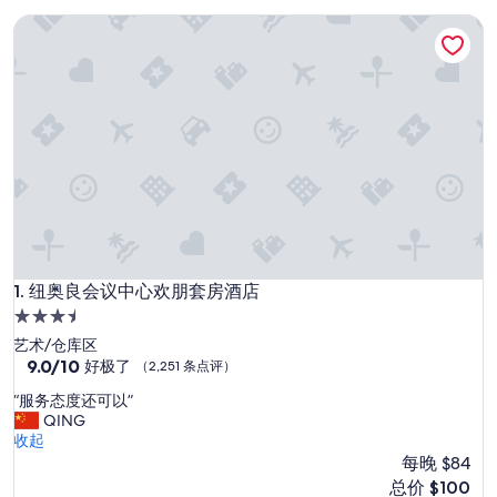
纽奥良会议中心欢朋套房酒店
纽奥良会议中心欢朋套房酒店
1. 纽奥良会议中心欢朋套房酒店
3.5
星
艺术/仓库区
住
9.0
9.0/10
好极了
（2,251 条点评）
分，
宿
“
“服务态度还可以”
总
服
QING
分
务
收起
10，
态
每晚 $84
好
度
极
新
总价 $100