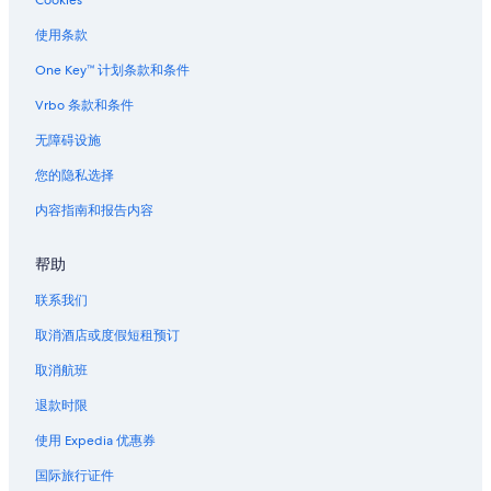
Cookies
上城区历史街区的酒店
纳塔尔巴尼的汽车旅馆
使用条款
路易斯安那东部的木屋
One Key™ 计划条款和条件
吉布森的民宿
Vrbo 条款和条件
狂欢节附近的酒店
无障碍设施
提柏道克斯的私人度假屋
您的隐私选择
摩根城的公寓
内容指南和报告内容
位于哈维的娱乐场酒店
帮助
梅泰里商务区附近的酒店
运河街附近的酒店
联系我们
格林威尔泉的家庭旅馆
取消酒店或度假短租预订
马雷罗的私人度假屋
取消航班
阿拉比的家庭旅馆
退款时限
位于法国街区的 5 星级酒店
使用 Expedia 优惠券
位于法国街区的经济型酒店
国际旅行证件