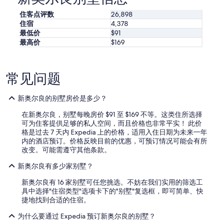
枕
动。
住客点评数
26,898
頭
可
住宿
4,378
都
能
舒
最低价
$91
需
服
最高价
$169
遵
,
守
地
其
點
他
常见问题
也
条
相
款。
當
新奥尔良的别墅房价是多少？
優
秀
在新奥尔良，别墅每晚房价 $91 至 $169 不等。这类住所选择
,
可为住客提供足够的私人空间，而且价格也非常平实！ 此价
以
格是过去 7 天内 Expedia 上的价格，适用入住日期为未来一年
後
内的酒店预订。价格反映目前的优惠，可预订情况可能会有所
去
改变。可能需遵守其他条款。
n
e
新奥尔良有多少家别墅？
w
新奥尔良有 16 家别墅可任您挑选。不妨在我们实用的筛选工
o
具中选择"住宿类型"选项卡下的"别墅"复选框，即可简单、快
r
捷地找到合适的住宿。
l
e
为什么要通过 Expedia 预订新奥尔良的别墅？
a