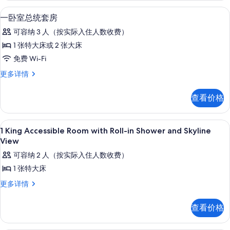
的
房
起居区 | 液晶电视、收费电影
显
3
更
一卧室总统套房
所
示
多
有
可容纳 3 人（按实际入住人数收费）
信
一
息
照
1 张特大床或 2 张大床
卧
片
免费 Wi-Fi
室
一
更多详情
总
卧
统
室
查看价格
总
套
统
房
套
高档床上用品、客房内保险箱、办公桌
显
9
房
1 King Accessible Room with Roll-in Shower and Skyline
的
示
更
View
所
多
1
可容纳 2 人（按实际入住人数收费）
信
有
King
息
1 张特大床
照
Accessible
1
更多详情
片
Room
King
with
Accessible
查看价格
Roll-
Room
with
in
Roll-