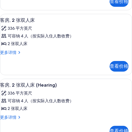
查看价格
房,
特
1
大
张
名牌洗护用品、吹风机、毛巾
显
7
特
床
客房, 2 张双人床
示
大
(Hearing)
336 平方英尺
床
客
的
(Hearing)
可容纳 4 人（按实际入住人数收费）
房,
更
所
2 张双人床
多
2
有
信
客
更多详情
张
息
照
房,
双
2
片
查看价格
张
人
双
床
人
名牌洗护用品、吹风机、毛巾
显
8
床
的
客房, 2 张双人床 (Hearing)
示
更
所
336 平方英尺
多
客
有
信
可容纳 4 人（按实际入住人数收费）
房,
息
照
2 张双人床
2
片
客
更多详情
张
房,
双
2
查看价格