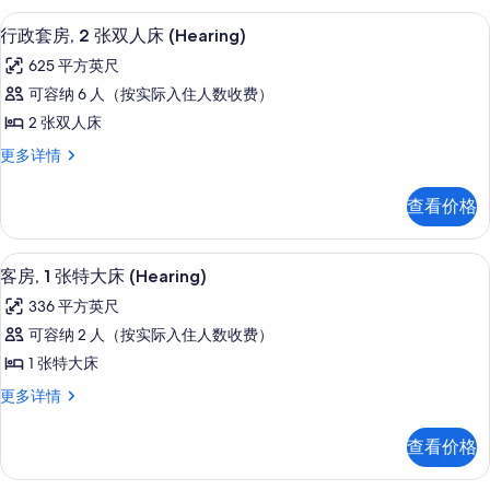
床
照
人
高档床上用品、客房内保险箱、办公桌
显
6
床
(Hearing)
行政套房, 2 张双人床 (Hearing)
片
示
(Hearing)
的
625 平方英尺
更
行
所
多
可容纳 6 人（按实际入住人数收费）
政
信
有
2 张双人床
息
套
照
行
更多详情
房,
片
政
2
套
查看价格
房,
张
2
双
张
高档床上用品、客房内保险箱、办公桌
显
9
双
人
客房, 1 张特大床 (Hearing)
示
人
床
336 平方英尺
床
客
(Hearing)
(Hearing)
可容纳 2 人（按实际入住人数收费）
房,
更
的
1 张特大床
多
1
所
信
客
更多详情
张
息
有
房,
特
1
照
查看价格
张
大
片
特
床