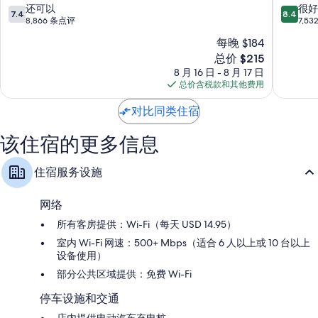
场
悦
7.4
8.4
还可以
很好
衣柜/壁橱、免费婴儿床和每日客房清洁服务
7.4
8.4
喜
大
分，
分，
8,866 条点评
7,5
来
酒
总
总
每晚 $184
登
店
分
分
新
酒
总价 $215
曼
10，
10，
价
店
哈
还
很
8 月 16 日 - 8 月 17 日
格
曼
顿
可
好，
总价含税款和其他费用
$215
哈
以，
7,532
顿
8,866
条
对比同类住宿
条
点
点
评
该住宿的更多信息
评
住宿服务设施
网络
所有客房提供：Wi-Fi（每天 USD 14.95）
室内 Wi-Fi 网速：500+ Mbps（适合 6 人以上或 10 台以上
设备使用）
部分公共区域提供：免费 Wi-Fi
停车设施和交通
店内提供电动汽车充电桩