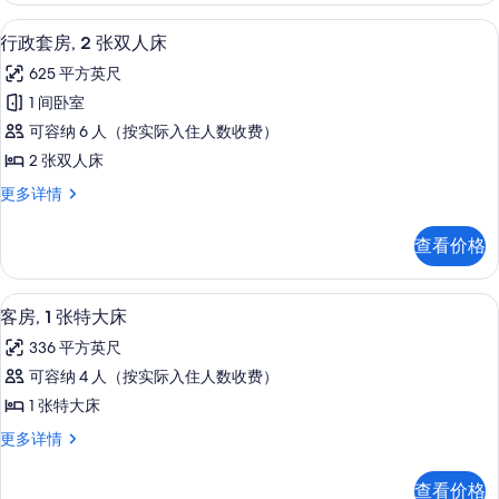
特
张
高档床上用品、客房内保险箱、办公桌
显
8
特
大
行政套房, 2 张双人床
示
大
床
625 平方英尺
床
行
的
更
1 间卧室
政
多
所
可容纳 6 人（按实际入住人数收费）
信
套
有
息
2 张双人床
房,
照
行
更多详情
2
政
片
张
套
查看价格
房,
双
2
人
张
高档床上用品、客房内保险箱、办公桌
显
5
双
床
客房, 1 张特大床
示
人
的
336 平方英尺
床
客
所
更
可容纳 4 人（按实际入住人数收费）
房,
多
有
1 张特大床
信
1
照
息
客
更多详情
张
房,
片
特
1
查看价格
张