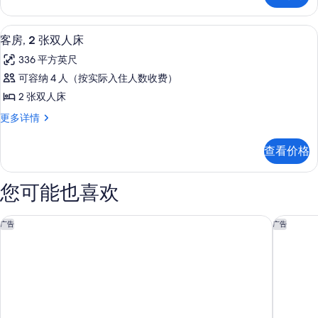
大
特
床
大
客房, 2 张双人床 | 高档床上用品、
显
6
床
的
客房, 2 张双人床
示
更
所
336 平方英尺
多
客
有
信
可容纳 4 人（按实际入住人数收费）
房,
息
照
2 张双人床
2
片
客
更多详情
张
房,
双
2
查看价格
张
人
双
床
人
您可能也喜欢
床
的
更
所
多
曼哈顿时代广场中心欢朋酒店
威斯汀纽
广告
广告
有
信
息
照
片