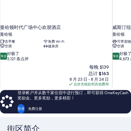
曼哈顿时代广场中心欢朋酒店
威斯汀纽
曼哈顿
曼哈顿
含早餐
免费 Wi-Fi
可带宠物
空调
健身房
空调
9.2
9.0
好极了
好极
9.2
9.0
分，
分，
3,121 条点评
4,67
总
总
每晚 $139
分
分
新
总计 $163
10，
10，
价
8 月 23 日 - 8 月 24 日
好
好
格
总价含税款和其他费用
极
极
$163
了，
了，
登录帐户并从数千家住宿中进行预订，即可获得 OneKeyCash
3,121
4,673
奖励金。更多奖励，更多精彩！
条
条
点
点
登录
免费注册
评
评
街区简介