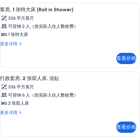
大
张
高档床上用品、客房内保险箱、办公桌
显
5
特
床
客房, 1 张特大床 (Roll in Shower)
示
大
的
336 平方英尺
床
客
所
更
可容纳 2 人（按实际入住人数收费）
房,
多
有
1 张特大床
信
1
照
息
客
更多详情
张
房,
片
特
1
查看价格
张
大
特
床
大
高档床上用品、客房内保险箱、办公桌
显
8
床
(Roll
行政套房, 2 张双人床, 浴缸
示
(Roll
in
336 平方英尺
in
行
Shower)
Shower)
可容纳 6 人（按实际入住人数收费）
政
的
更
2 张双人床
多
套
所
信
行
更多详情
房,
有
息
政
2
套
照
查看价格
房,
张
片
2
双