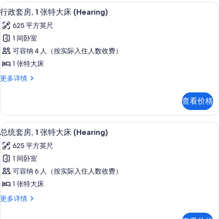
大
高档床上用品、客房内保险箱、办公桌
显
8
床
(Hearing)
行政套房, 1 张特大床 (Hearing)
示
(Hearing)
的
625 平方英尺
更
行
所
多
1 间卧室
政
信
有
可容纳 4 人（按实际入住人数收费）
息
套
照
1 张特大床
房,
片
行
更多详情
1
政
张
套
查看价格
房,
特
1
大
张
高档床上用品、客房内保险箱、办公桌
显
10
特
床
总统套房, 1 张特大床 (Hearing)
示
大
(Hearing)
625 平方英尺
床
总
的
(Hearing)
1 间卧室
统
更
所
可容纳 6 人（按实际入住人数收费）
多
套
有
信
1 张特大床
房,
息
照
总
更多详情
1
片
统
张
套