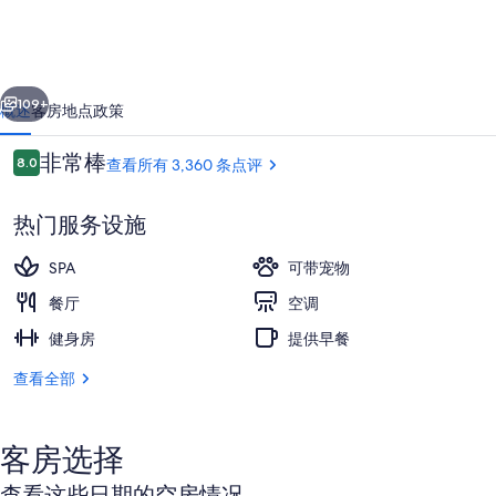
希
尔
一个
下一个
顿
109+
概述
客房
地点
政策
酒
点
非常棒
8.0
查看所有 3,360 条点评
店
8.0/10
评
的
热门服务设施
照
SPA
可带宠物
片
餐厅
空调
库
健身房
提供早餐
液晶电视、收费电影
查看全部
客房选择
查看这些日期的空房情况