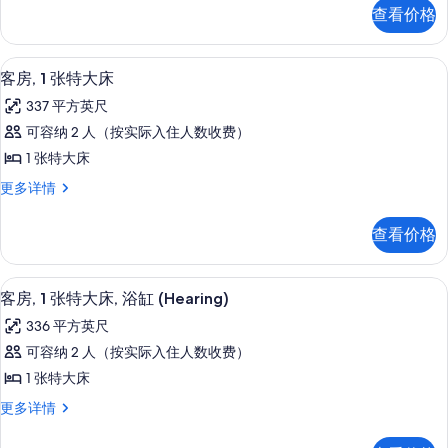
特
1
查看价格
张
大
特
床,
大
高档床上用品、客房内保险箱、办公桌
显
8
床,
浴
客房, 1 张特大床
示
浴
缸
337 平方英尺
缸
客
的
更
可容纳 2 人（按实际入住人数收费）
房,
多
所
1 张特大床
信
1
有
息
客
更多详情
张
房,
照
特
1
片
查看价格
张
大
特
床
大
高档床上用品、客房内保险箱、办公桌
显
8
床
的
客房, 1 张特大床, 浴缸 (Hearing)
示
更
所
336 平方英尺
多
客
有
信
可容纳 2 人（按实际入住人数收费）
房,
息
照
1 张特大床
1
片
客
更多详情
张
房,
特
1