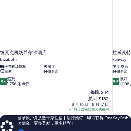
Shower)
的
更
所
多
有
信
息
照
片
纽瓦克机场希尔顿酒店
拉威瓦特酒店 
Elizabeth
Rahway
免费机场班车
餐厅
免费 Wi-
空调
健身房
健身房
8.6
8.4
超赞
很好
8.6
8.4
分，
分，
1,758 条点评
1,00
总
总
每晚 $114
分
分
新
总计 $132
10，
10，
价
8 月 16 日 - 8 月 17 日
超
很
格
总价含税款和其他费用
赞，
好，
$132
1,758
1,008
登录帐户并从数千家住宿中进行预订，即可获得 OneKeyCash
条
条
奖励金。更多奖励，更多精彩！
点
点