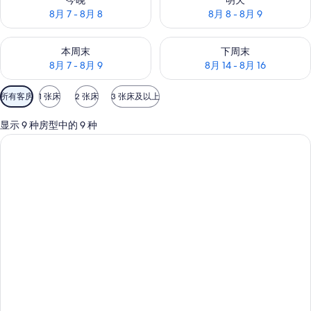
今晚
明天
8月 7 - 8月 8
8月 8 - 8月 9
查看本周末的空房情况：8月 7 - 8月 9
查看下周末的空房情况：8月 14 -
本周末
下周末
8月 7 - 8月 9
8月 14 - 8月 16
可
所有客房
1 张床
2 张床
3 张床及以上
用
的
显示 9 种房型中的 9 种
客
房
筛
选
条
件