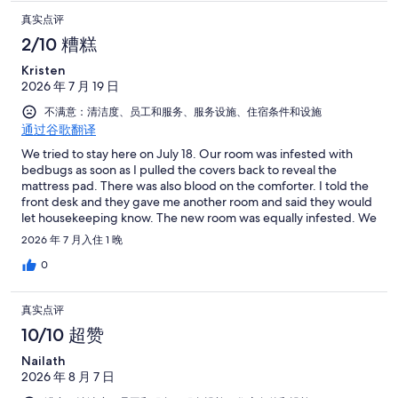
真实点评
2/10 糟糕
Kristen
2026 年 7 月 19 日
不满意：清洁度、员工和服务、服务设施、住宿条件和设施
通过谷歌翻译
We tried to stay here on July 18. Our room was infested with
bedbugs as soon as I pulled the covers back to reveal the
mattress pad. There was also blood on the comforter. I told the
front desk and they gave me another room and said they would
let housekeeping know. The new room was equally infested. We
left without staying there and they are trying to charge us
2026 年 7 月入住 1 晚
273.00 on top of what we paid Expedia. DO NOT BOOK OR
STAY HERE. They are not answering the phone to resolve the
0
issue with Expedia.
真实点评
10/10 超赞
Nailath
2026 年 8 月 7 日