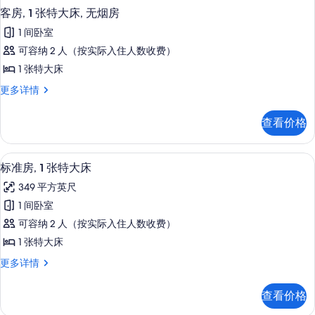
客房, 1 张特大床, 无烟房
1 间卧室
可容纳 2 人（按实际入住人数收费）
1 张特大床
客
更多详情
房,
1
查看价格
张
特
大
标准房, 1 张特大床 | 高档床上用品
显
24
床,
标准房, 1 张特大床
示
无
349 平方英尺
烟
标
房
1 间卧室
准
更
可容纳 2 人（按实际入住人数收费）
多
房,
信
1 张特大床
1
息
标
更多详情
张
准
特
房,
查看价格
1
大
张