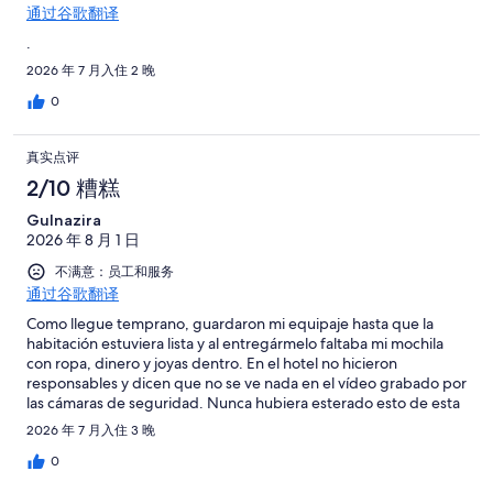
通过谷歌翻译
.
2026 年 7 月入住 2 晚
0
真实点评
2/10 糟糕
Gulnazira
2026 年 8 月 1 日
不满意：员工和服务
通过谷歌翻译
Como llegue temprano, guardaron mi equipaje hasta que la
habitación estuviera lista y al entregármelo faltaba mi mochila
con ropa, dinero y joyas dentro. En el hotel no hicieron
responsables y dicen que no se ve nada en el vídeo grabado por
las cámaras de seguridad. Nunca hubiera esterado esto de esta
cadena. Por otro lado, dicen que se incluye el traslado al
2026 年 7 月入住 3 晚
aeropuerto pero no te recogen en el hotel sino que tienes que
desplazarte con todo tu equipaje hasta una oficina a 300 metros
0