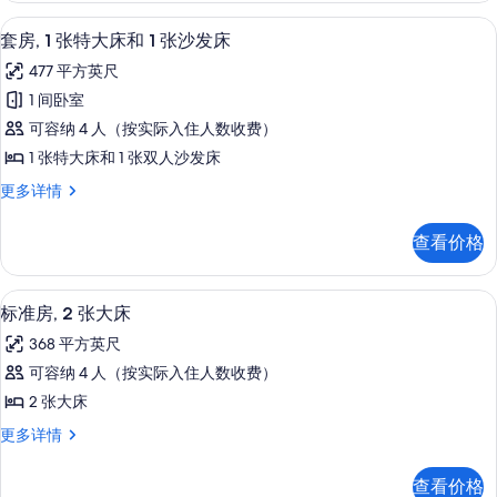
床
特
套房, 1 张特大床和 1 张沙发床 |
显
31
大
的
套房, 1 张特大床和 1 张沙发床
示
床
所
477 平方英尺
更
套
有
多
1 间卧室
房,
信
照
可容纳 4 人（按实际入住人数收费）
息
1
片
1 张特大床和 1 张双人沙发床
张
套
更多详情
特
房,
大
1
查看价格
张
床
特
和
大
标准房, 2 张大床 | 高档床上用品、
显
29
床
1
标准房, 2 张大床
示
和
张
368 平方英尺
1
标
沙
张
可容纳 4 人（按实际入住人数收费）
准
沙
发
2 张大床
发
房,
床
床
标
更多详情
2
更
的
准
多
张
房,
所
查看价格
信
2