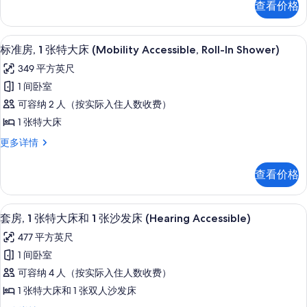
查看价格
1
大
张
床
特
高档床上用品、办公桌、笔记本电脑工
显
11
大
(Hearing
标准房, 1 张特大床 (Mobility Accessible, Roll-In Shower)
示
床
Accessible)
349 平方英尺
(Hearing
标
的
Accessible)
1 间卧室
准
更
所
可容纳 2 人（按实际入住人数收费）
多
房,
有
信
1 张特大床
1
照
息
标
更多详情
张
片
准
特
房,
查看价格
1
大
张
床
特
高档床上用品、办公桌、笔记本电脑工
显
12
大
(Mobility
套房, 1 张特大床和 1 张沙发床 (Hearing Accessible)
示
床
Accessible,
477 平方英尺
(Mobility
套
Roll-
Accessible,
1 间卧室
房,
In
Roll-
可容纳 4 人（按实际入住人数收费）
In
Shower)
1
Shower)
1 张特大床和 1 张双人沙发床
的
张
更