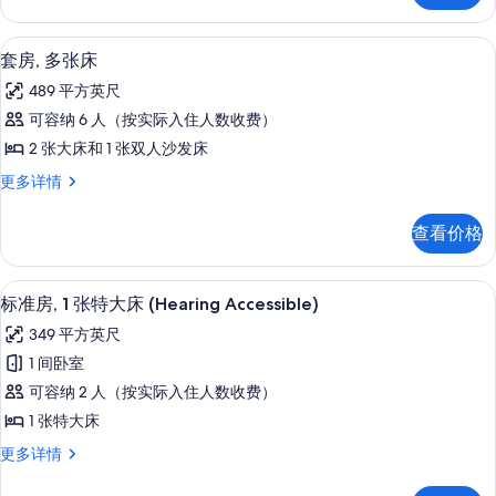
大
息
有
张
床
大
照
套房, 多张床 | 高档床上用品、办公
显
15
床
的
套房, 多张床
片
示
更
所
489 平方英尺
多
套
有
信
可容纳 6 人（按实际入住人数收费）
房,
息
照
2 张大床和 1 张双人沙发床
多
片
套
更多详情
张
房,
床
多
查看价格
张
的
床
所
更
高档床上用品、办公桌、笔记本电脑工
显
9
多
标准房, 1 张特大床 (Hearing Accessible)
有
示
信
照
349 平方英尺
息
标
片
1 间卧室
准
可容纳 2 人（按实际入住人数收费）
房,
1 张特大床
1
标
更多详情
张
准
特
房,