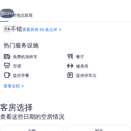
来
一个
下一个
登
226+
概述
客房
地点
政策
福
点
不错
7.4
查看所有 56 条点评
朋
7.4/10
评
酒
热门服务设施
店
免费机场班车
餐厅
的
空调
健身房
照
提供早餐
提供停车位
高档床上用品、办公桌、笔记本电脑工
片
查看全部
库
客房选择
查看这些日期的空房情况
查看今晚的空房情况：8月 7 - 8月 8
查看明天的空房情况：8月 8 - 8