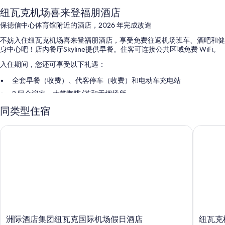
纽瓦克机场喜来登福朋酒店
保德信中心体育馆附近的酒店，2026 年完成改造
不妨入住纽瓦克机场喜来登福朋酒店，享受免费往返机场班车、酒吧和健
身中心吧！店内餐厅Skyline提供早餐。住客可连接公共区域免费 WiFi。
入住期间，您还可享受以下礼遇：
全套早餐（收费）、代客停车（收费）和电动车充电站
2 间会议室、大堂咖啡/茶和无烟场所
电梯和24 小时前台服务
同类型住宿
在住客点评中，餐饮选择、早餐和员工服务获得了诸多好评。
洲际酒店集团纽瓦克国际机场假日酒店
纽瓦克机
客房特色
所有 110 间客房均配备高档床上用品和笔记本电脑工作区等舒适设施/服
务，以及办公椅和空调等设施/服务。 在住客点评中，该住宿场所干净的
客房得到了称赞。
更多设施/服务还包括：
浴室配备浴缸或淋浴和免费洗浴用品
50-英寸智能电视，带流媒体服务和有线频道
洲
纽
洲际酒店集团纽瓦克国际机场假日酒店
纽瓦克