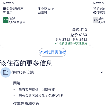
际
瓦
衣柜/壁橱、迷你冰箱和微波炉
Newark
Newark
酒
克
免费机场班车
免费 Wi-Fi
游泳池
店
机
餐厅
空调
可带宠
集
场
团
希
8.2
7.6
很好
还可
8.2
7.6
纽
尔
分，
分，
3,208 条点评
4,4
瓦
顿
总
总
每晚 $110
克
逸
分
分
新
国
总价 $130
林
10，
10，
价
际
酒
很
还
8 月 23 日 - 8 月 24 日
格
机
店
好，
可
总价含税款和其他费用
$130
场
Newark
3,208
以，
假
条
4,468
对比同类住宿
日
点
条
酒
评
点
该住宿的更多信息
店
评
Newark
住宿服务设施
网络
所有客房提供：网络连接
部分公共区域提供：免费 Wi-Fi
停车设施和交通