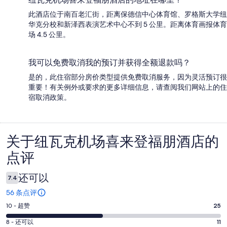
此酒店位于南百老汇街，距离保德信中心体育馆、罗格斯大学纽
华克分校和新泽西表演艺术中心不到 5 公里。距离体育画报体育
场 4.5 公里。
我可以免费取消我的预订并获得全额退款吗？
是的，此住宿部分房价类型提供免费取消服务，因为灵活预订很
重要！有关例外或要求的更多详细信息，请查阅我们网站上的住
宿取消政策。
关于纽瓦克机场喜来登福朋酒店的
点
点评
评
还可以
7.4
56 条点评
10
10 - 超赞
25
分
8
8 - 还可以
11