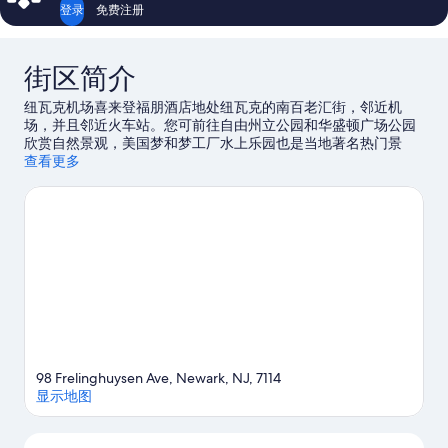
评
评
登录
免费注册
街区简介
纽瓦克机场喜来登福朋酒店地处纽瓦克的南百老汇街，邻近机
场，并且邻近火车站。您可前往自由州立公园和华盛顿广场公园
欣赏自然景观，美国梦和梦工厂水上乐园也是当地著名热门景
点。想要参加一场活动或游戏？来看看保德信中心体育馆或体育
查看更多
画报体育场都有哪些好玩的。
访问我们的纽瓦克旅行指南
98 Frelinghuysen Ave, Newark, NJ, 7114
显示地图