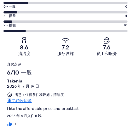
-
分
超
6
6 - 一般
6
-
分
赞。
还
4
4 - 很差
4
-
25
分
可
一
2
条
2 - 糟糕
10
-
以。
分
般。
好
很
11
-
6
评，
差。
条
糟
条
共
8.6
7.2
7.6
4
好
糕。
好
有
条
清洁度
服务设施
员工和服务
评，
10
评，
56
好
共
点
条
共
条
真实点评
评，
有
好
有
点
评
6/10 一般
共
56
评，
56
评
有
条
Takenia
共
条
56
点
2026 年 7 月 19 日
有
点
条
评
56
满意：住宿条件和设施，清洁度
评
点
通过谷歌翻译
条
评
点
I like the affordable price and breakfast.
评
2026 年 6 月入住 5 晚
0