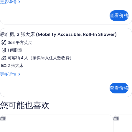
套
更多详情
所
多
特
房,
信
有
大
1
息
查看价格
张
照
床
特
片
和
大
高档床上用品、办公桌、笔记本电脑工
显
11
床
1
标准房, 2 张大床 (Mobility Accessible, Roll-In Shower)
示
和
张
368 平方英尺
1
标
沙
张
1 间卧室
准
沙
发
可容纳 4 人（按实际入住人数收费）
发
房,
床
床
2 张大床
2
(Hearing
(Hearing
标
更多详情
Accessible)
张
Accessible)
准
更
大
房,
的
多
查看价格
2
床
信
所
张
息
(Mobility
有
大
您可能也喜欢
Accessible,
床
照
(Mobility
Roll-
片
Accessible,
纽瓦克机场希尔顿酒店
拉威瓦特酒店 
In
广告
广告
Roll-
Shower)
In