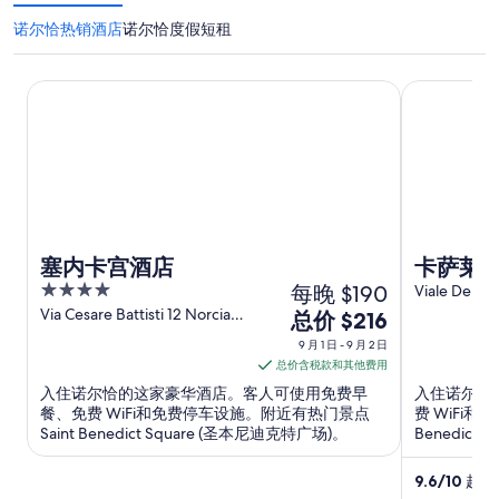
诺尔恰热销酒店
诺尔恰度假短租
塞内卡宫酒店
卡萨莱圣马
塞内卡宫酒店
卡萨莱
4
每晚 $190
Viale Della 
Norcia PG
out
Via Cesare Battisti 12 Norcia
9
总价 $216
PG
of
月
9 月 1 日 - 9 月 2 日
5
1
总价含税款和其他费用
日
入住诺尔恰的这家豪华酒店。客人可使用免费早
入住诺尔恰
到
餐、免费 WiFi和免费停车设施。附近有热门景点
费 WiFi
Saint Benedict Square (圣本尼迪克特广场)。
Benedict
9
月
9.6
/
10
超好！
2