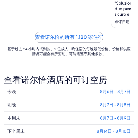
日
"Soluzione p
due passi da
的
sicuro e per
每
importante, 
点评日期：2026
晚
non manca ni
价
si può voler
格
查看诺尔恰的所有 1,120 家住宿
总
基于过去 24 小时内找到的、2 位成人 1 晚住宿的每晚最低价格。价格和供应
价
情况可能会有所变动。可能需遵守其他条款。
$216
查看诺尔恰酒店的可订空房
查
今晚
8月6日 - 8月7日
看
查
诺
明晚
8月7日 - 8月8日
看
尔
查
诺
本周末
8月7日 - 8月9日
恰
看
尔
今
查
诺
下个周末
8月14日 - 8月16日
恰
晚