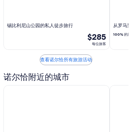
日
月
16
日
锡比利尼山公园的私人徒步旅行
从罗马到
$285
100%
的旅
每位旅客
查看诺尔恰所有旅游活动
诺尔恰附近的城市