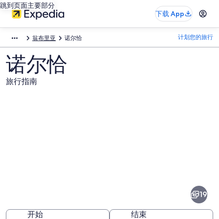
跳到页面主要部分
下载 App
计划您的旅行
翁布里亚
诺尔恰
诺尔恰
旅行指南
诺
尔
恰
19
图
开始
结束