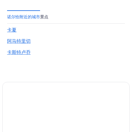
诺尔恰附近的城市
景点
卡夏
阿马特里切
卡斯特卢乔