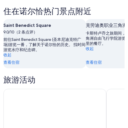
看
尔
明
的
诺
恰
晚
价
住在诺尔恰热门景点附近
尔
本
的
格，
恰
周
价
入
下
Saint Benedict Square
末
克劳迪奥职业三角洲
格，
住
周
的
入
9.0/10（2 条点评）
日
卡斯特卢乔之旅期间，
末
价
住
期
角洲自由飞行学院游览
前往Saint Benedict Square (圣本尼迪克特广
里的餐厅。
的
格，
日
场)游览一番，了解关于诺尔恰的历史。 找时间
为
收起
游览水疗和纪念碑。
价
入
期
8
收起
格，
住
月
为
查看住宿
查看住宿
入
日
6
8
住
日
月
期
日
-
7
为
旅游活动
8
日
期
8
月
-
月
为
锡比利尼山公园的私人徒步旅行
从罗马到
7
8
7
8
日
月
日
月
8
-
14
日
8
日
月
-
9
8