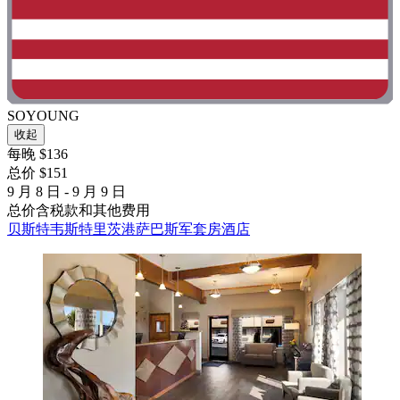
SOYOUNG
收起
每晚 $136
总价 $151
9 月 8 日 - 9 月 9 日
总价含税款和其他费用
贝斯特韦斯特里茨港萨巴斯军套房酒店