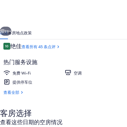
的
照
片
一个
下一个
26+
概述
客房
地点
政策
库
点
绝佳
10
查看所有 45 条点评
10/10
评
热门服务设施
免费 Wi-Fi
空调
提供停车位
查看全部
外观
客房选择
查看这些日期的空房情况