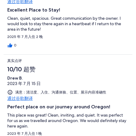
通过谷歌翻译
Excellent Place to Stay!
Clean, quiet, spacious. Great communication by the owner. I
would look to stay there again in a heartbeat if I return to the
area in the future!
2025 年 7 月入住 2 晚
0
真实点评
10/10 超赞
Drew B.
2023 年 7 月 15 日
满意：清洁度、入住、沟通体验、位置、展示内容准确性
通过谷歌翻译
Perfect place on our journey around Oregon!
This place was great! Clean, inviting, and quiet. It was perfect
for us as we travelled around Oregon. We would definitely stay
here again.
2023 年 7 月入住 1 晚