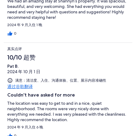
We had an amazing stay at Shannyn’s property. It was spacious,
beautiful, and very welcoming. She had everything you would
need and very helpful with questions and suggestions! Highly
recommend staying here!
2024 年 9 月入住 1 晚
0
真实点评
10/10 超赞
Pat B.
2024 年 10 月 1 日
满意：清洁度、入住、沟通体验、位置、展示内容准确性
通过谷歌翻译
Couldn't have asked for more
The location was easy to get to and in a nice, quiet
neighborhood. The rooms were very nicely done with
everything we needed. I was very pleased with the cleanliness.
Highly recommend the location.
2024 年 9 月入住 6 晚
0