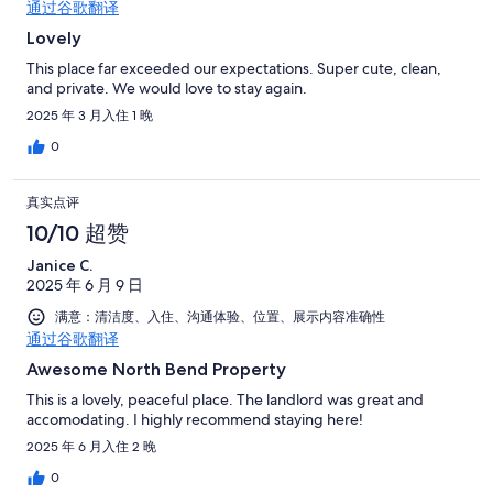
通过谷歌翻译
Lovely
This place far exceeded our expectations. Super cute, clean,
and private. We would love to stay again.
2025 年 3 月入住 1 晚
0
真实点评
10/10 超赞
Janice C.
2025 年 6 月 9 日
满意：清洁度、入住、沟通体验、位置、展示内容准确性
通过谷歌翻译
Awesome North Bend Property
This is a lovely, peaceful place. The landlord was great and
accomodating. I highly recommend staying here!
2025 年 6 月入住 2 晚
0