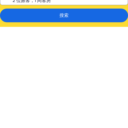
搜索
Sully's
Sanctuary
Centrally
located/North
Bend