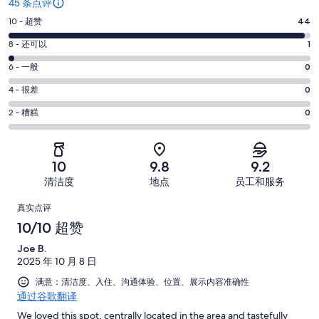
45 条点评
10
10 - 超赞
44
分
8
8 - 还可以
1
-
分
超
6
6 - 一般
0
-
分
赞。
还
4
4 - 很差
0
-
44
分
可
一
2
条
2 - 糟糕
0
-
以。
分
般。
好
很
1
-
0
评，
差。
条
糟
条
共
10
9.8
9.2
0
好
糕。
好
有
条
清洁度
地点
员工和服务
评，
0
评，
45
好
共
点
条
共
条
真实点评
评，
有
好
有
点
评
10/10 超赞
共
45
评，
45
评
有
条
Joe B.
共
条
45
点
2025 年 10 月 8 日
有
点
条
评
45
满意：清洁度、入住、沟通体验、位置、展示内容准确性
评
点
通过谷歌翻译
条
评
点
We loved this spot, centrally located in the area and tastefully