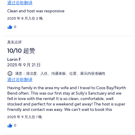
通过谷歌翻译
Clean and host was responsive
2025 年 8 月入住 2 晚
0
真实点评
10/10 超赞
Lorin F.
2025 年 9 月 21 日
满意：清洁度、入住、沟通体验、位置、展示内容准确性
通过谷歌翻译
Having family in the area my wife and I travel to Coos Bay/North
Bend often. This was our first stay at Sully’s Sanctuary and we
fell in love with the rental! It is so clean, comfortable, well
stocked and perfect for a weekend get away! The host is super
friendly and contact was easy. We can’t wait to book this
property again next time we are in the area.
2025 年 9 月入住 1 晚
0