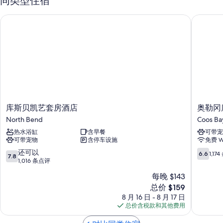
同类型住宿
客房特色
Sully's Sanctuary Centrally located/North Bend的所有客房均提供壁炉和
库斯贝凯艺套房酒店
奥勒冈库
空调等贴心细节，还有免费 WiFi和餐桌等设施/服务。
其他设施/服务还包括：
垃圾回收和环保清洁产品
浴室配备环保洗浴用品和吹风机
智能电视，带DVD 播放器
门廊或凉台、室外照明和冰箱
库
奥
库斯贝凯艺套房酒店
奥勒冈
斯
勒
North Bend
Coos Ba
贝
冈
热水浴缸
含早餐
可带宠
凯
库
可带宠物
含停车设施
免费 Wi
艺
斯
套
湾
7.8
6.6
还可以
6.6
1,17
7.8
房
6
分，
分，
1,016 条点评
酒
号
总
总
每晚 $143
店
汽
分
分
新
North
总价 $159
车
10，
10，
价
Bend
旅
还
1,174
8 月 16 日 - 8 月 17 日
格
馆
可
条
总价含税款和其他费用
$159
Coos
以，
点
Bay