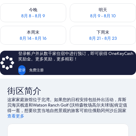
查看今晚的空房情况：8月 8 - 8月 9
查看明天的空房情况：8月 9 - 8
今晚
明天
8月 8 - 8月 9
8月 9 - 8月 10
查看本周末的空房情况：8月 14 - 8月 16
查看下周末的空房情况：8月 21 -
本周末
下周末
8月 14 - 8月 16
8月 21 - 8月 23
登录帐户并从数千家住宿中进行预订，即可获得 OneKeyCash
奖励金。更多奖励，更多精彩！
登录
免费注册
街区简介
这家家庭旅馆位于北湾。如果您的日程安排包括外出活动，库斯
贝海滨栈道和Watson Ranch Golf (沃特森牧场高尔夫球场)肯定值
得一逛，想要欣赏当地自然景观的旅客可前往俄勒冈州沙丘国家
游乐区和日落湾州立公园。海湾书店和库斯历史与海事博物馆同
查看更多
样值得参观。您可就近选择划皮艇、摩托艇运动和钓鱼，体验该
地区的水上游乐活动，或者选择徒步/骑行，体验优美的户外风
景。
访问我们的北湾旅行指南