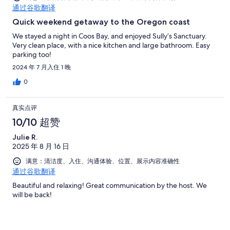
通过谷歌翻译
Quick weekend getaway to the Oregon coast
We stayed a night in Coos Bay, and enjoyed Sully’s Sanctuary.
Very clean place, with a nice kitchen and large bathroom. Easy
parking too!
2024 年 7 月入住 1 晚
0
真实点评
10/10 超赞
Julie R.
2025 年 8 月 16 日
满意：清洁度、入住、沟通体验、位置、展示内容准确性
通过谷歌翻译
Beautiful and relaxing! Great communication by the host. We
will be back!