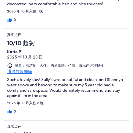
decorated. Very comfortable bed and nice touches!
评
2025 年 10 月入住 1 晚
0
真实点评
10/10 超赞
Katie P.
2025 年 10 月 23 日
满意：清洁度、入住、沟通体验、位置、展示内容准确性
通过谷歌翻译
Such a lovely stay! Sully’s was beautiful and clean, and Shannyn
went above and beyond to make sure my 5 year old had a
comfy and safe space. Would definitely recommend and stay
again if I’m in the area.
2025 年 10 月入住 3 晚
0
真实点评