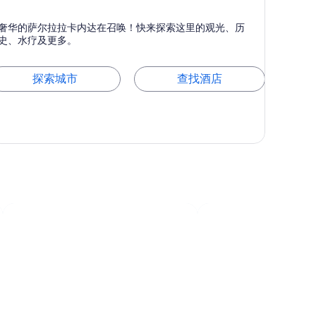
萨尔拉拉卡内达
奢华的萨尔拉拉卡内达在召唤！快来探索这里的观光、历
以历史、游览和乡村而闻名
史、水疗及更多。
探索城市
查找酒店