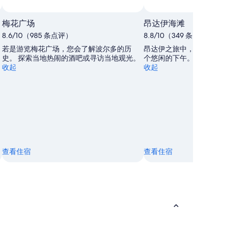
梅花广场
昂达伊海滩
8.6/10（985 条点评）
8.8/10（349 条点评）
若是游览梅花广场，您会了解波尔多的历
昂达伊之旅中，不妨前往昂
史。 探索当地热闹的酒吧或寻访当地观光。
个悠闲的下午。探索当地的
收起
收起
查看住宿
查看住宿