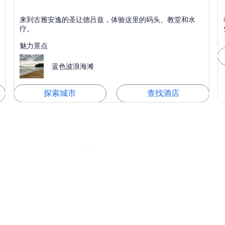
圣让德吕兹
来到古雅安逸的圣让德吕兹，体验这里的码头、教堂和水
以小镇、休闲和码头而闻名
疗。
魅力景点
蓝色波浪海滩
探索城市
查找酒店