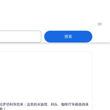
新阿基坦
25
搜索
新阿基坦
拉罗切利
拉罗切利等您来：这里的水族馆、码头、咖啡厅等都值得体
以港口、码头和水族馆而闻名
验！