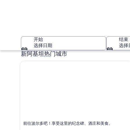
开始
结束
选择日期
选择
新阿基坦热门城市
新阿基坦
波尔多(及邻近地区)
前往波尔多吧！享受这里的纪念碑、酒庄和美食。
以购物、游览和商务而闻名