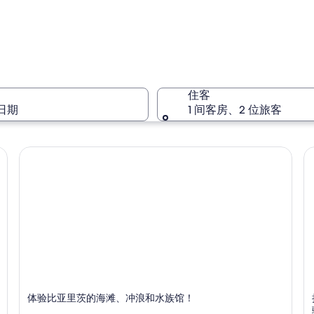
新阿基坦
住客
日期
1 间客房、2 位旅客
新阿基坦
比亚里茨
体验比亚里茨的海滩、冲浪和水族馆！
以海滩、大海和冲浪而闻名