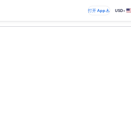
•
打开 App
USD