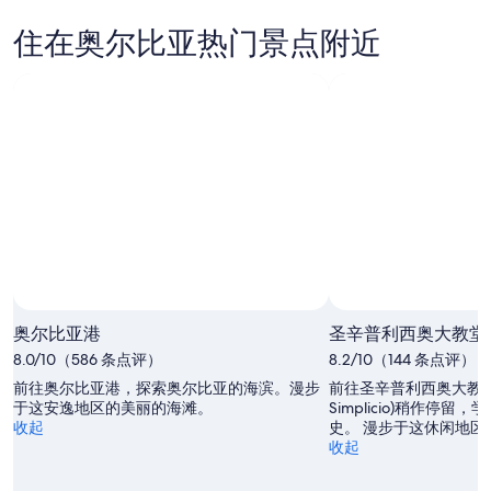
看
尔
亚
晚
奥
比
明
的
住在奥尔比亚热门景点附近
尔
亚
晚
价
比
本
的
格，
亚
周
价
入
下
末
格，
住
周
的
入
日
末
价
住
期
的
格，
日
为
价
入
期
8
格，
住
月
为
入
日
6
8
住
日
月
期
日
-
7
为
奥尔比亚港
圣辛普利西奥大教堂
8
日
期
8
8.0/10（586 条点评）
月
8.2/10（144 条点评）
-
月
为
7
8
7
8
前往奥尔比亚港，探索奥尔比亚的海滨。漫步
前往圣辛普利西奥大教堂 (Ca
日
月
于这安逸地区的美丽的海滩。
日
月
Simplicio)稍作停
收起
史。 漫步于这休闲地区
8
-
14
收起
日
8
日
月
-