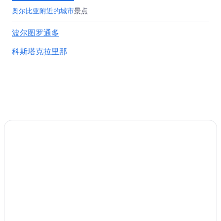
位于拉马达莱那的 4 星级酒店
奥尔比亚附近的城市
景点
皮图隆古的酒店
波尔图罗通多
拉科尼亚的酒店
科斯塔克拉里那
卢拉斯的酒店
圣潘塔莱奥的酒店