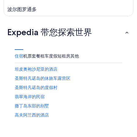
波尔图罗通多
Expedia 带您探索世界
住宿
机票
套餐
租车
度假短租房
其他
坦皮奥袍沙尼亚的酒店
圣斯特凡诺岛的休旅车露营区
圣斯特凡诺岛的度假村
翡翠海岸的民宿
撒丁岛东部的别墅
高夫阿兰西的酒店
位于帕劳的高尔夫酒店
巴哈撒丁岛的酒店