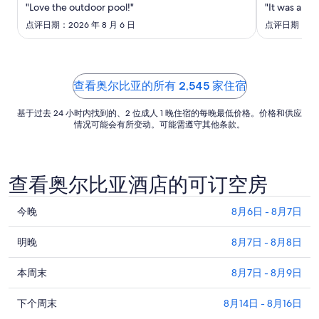
日
"Love the outdoor pool!"
"It was a tr
的
点评日期：2026 年 8 月 6 日
点评日期：2026
每
晚
价
格
查看奥尔比亚的所有 2,545 家住宿
总
基于过去 24 小时内找到的、2 位成人 1 晚住宿的每晚最低价格。价格和供应
价
情况可能会有所变动。可能需遵守其他条款。
$291
查看奥尔比亚酒店的可订空房
查
今晚
8月6日 - 8月7日
看
查
奥
明晚
8月7日 - 8月8日
看
尔
查
奥
本周末
8月7日 - 8月9日
比
看
尔
亚
查
奥
下个周末
8月14日 - 8月16日
比
今