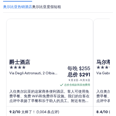
奥尔比亚热销酒店
奥尔比亚度假短租
爵士酒店
马尔蒂尼欧
爵士酒店
马尔蒂
4
每晚 $255
4
out
out
Via Degli Astronauti, 2 Olbia
Via Gabriele
9
总价 $291
SS
Olbia SS
of
of
月
9 月 2 日 - 9 月 3 日
5
5
2
总价含税款和其他费用
日
入住奥尔比亚的这家商务便利酒店。客人可使用免
入住奥尔比
到
费早餐、免费 WiFi和免费停车设施。我们的住客在
费早餐、免费
点评中表扬了早餐和乐于助人的员工。附近有热门
点评中表扬
9
景点奥尔比亚港和奥尔比亚海滨。
尔比亚港和
月
9.2
/
10
太棒了！ (1,004 条点评)
8.4
/
10
很好！
3