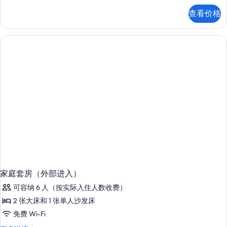
标
湾
查看价格
景
准
标
房
准
房
的
更
所
多
信
有
息
照
片
家庭套房（外部进入）
可容纳 6 人（按实际入住人数收费）
2 张大床和 1 张单人沙发床
免费 Wi-Fi