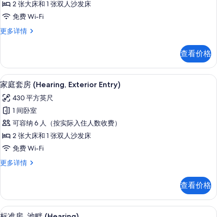
息
2 张大床和 1 张双人沙发床
房,
免费 Wi-Fi
池
家
更多详情
畔
庭
(Hearing,
套
查看价格
房,
Exterior
池
Entry)
畔
客房内保险箱、遮光窗帘、熨斗/熨衣
显
的
7
(Hearing,
家庭套房 (Hearing, Exterior Entry)
示
Exterior
所
430 平方英尺
Entry)
家
有
更
1 间卧室
庭
多
照
可容纳 6 人（按实际入住人数收费）
信
套
片
息
2 张大床和 1 张双人沙发床
房
免费 Wi-Fi
(Hearing,
家
更多详情
Exterior
庭
Entry)
套
查看价格
的
房
(Hearing,
所
Exterior
客房内保险箱、遮光窗帘、熨斗/熨衣
显
有
10
Entry)
标准房, 池畔 (Hearing)