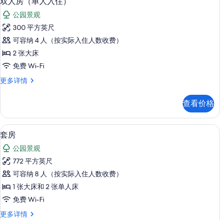
双人房（单人入住）
房
示
无
(Tower)
公园景观
烟
双
的
房
300 平方英尺
人
(Tower)
所
可容纳 4 人（按实际入住人数收费）
更
房
有
多
2 张大床
（单
信
照
免费 Wi-Fi
息
人
片
双
更多详情
入
人
住）
房
查看价格
（单
的
人
所
入
客房内保险箱、遮光窗帘、熨斗/熨衣
显
12
住）
套房
有
示
更
照
公园景观
多
套
信
片
772 平方英尺
房
息
可容纳 8 人（按实际入住人数收费）
的
1 张大床和 2 张单人床
所
免费 Wi-Fi
有
套
更多详情
照