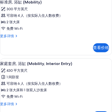
所
7
Poolside)
标准房, 浴缸 (Mobility)
示
更
有
300 平方英尺
多
标
照
信
可容纳 4 人（按实际入住人数收费）
准
息
片
2 张大床
房,
免费 Wi-Fi
浴
标
更多详情
缸
准
(Mobility)
房,
查看价格
浴
的
缸
所
(Mobility)
客房内保险箱、遮光窗帘、熨斗/熨衣
显
7
更
有
家庭套房, 浴缸 (Mobility, Interior Entry)
示
多
照
430 平方英尺
信
家
片
息
1 间卧室
庭
可容纳 6 人（按实际入住人数收费）
套
2 张大床和 1 张双人沙发床
房,
免费 Wi-Fi
浴
家
更多详情
缸
庭