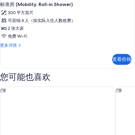
客房内保险箱、遮光窗帘、熨斗/熨衣
显
Roll-
8
(Mobility,
标准房 (Mobility, Roll-in Shower)
示
in
Exterior
300 平方英尺
Entry,
Sho)
标
Roll-
可容纳 4 人（按实际入住人数收费）
的
准
in
2 张大床
Sho)
所
房
更
免费 Wi-Fi
有
(Mobility,
多
标
更多详情
照
Roll-
信
准
息
in
片
房
查看价格
Shower)
(Mobility,
Roll-
的
in
您可能也喜欢
所
Shower)
更
有
多
全球无尽夏日度假村 - 码头畔套房旅馆
全球无尽
照
广告
广告
信
片
息