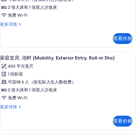
息
套
2 张大床和 1 张双人沙发床
房
免费 Wi-Fi
(Hearing,
家
更多详情
Interior
庭
Entry)
套
查看价格
的
房
(Hearing,
所
Interior
客房内保险箱、遮光窗帘、熨斗/熨衣
显
有
9
Entry)
家庭套房, 池畔 (Mobility, Exterior Entry, Roll-in Sho)
示
更
照
430 平方英尺
多
家
片
信
1 间卧室
庭
息
可容纳 6 人（按实际入住人数收费）
套
2 张大床和 1 张双人沙发床
房,
免费 Wi-Fi
池
家
更多详情
畔
庭
(Mobility,
套
查看价格
房,
Exterior
池
Entry,
畔