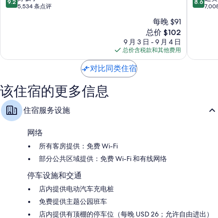
9.2
8.6
衣柜/壁橱、迷你冰箱和免费婴儿床
度
城
分，
分，
5,534 条点评
7,0
假
希
总
总
每晚 $91
村
尔
分
分
新
-
总价 $102
顿
10，
10，
价
码
逸
好
超
9 月 3 日 - 9 月 4 日
格
头
林
极
赞，
总价含税款和其他费用
$102
畔
酒
了，
7,008
套
店
5,534
条
对比同类住宿
房
佛
条
点
旅
罗
点
评
该住宿的更多信息
馆
里
评
佛
达
住宿服务设施
罗
中
里
心
达
网络
中
心
所有客房提供：免费 Wi-Fi
部分公共区域提供：免费 Wi-Fi 和有线网络
停车设施和交通
店内提供电动汽车充电桩
免费提供主题公园班车
店内提供有顶棚的停车位（每晚 USD 26；允许自由进出）