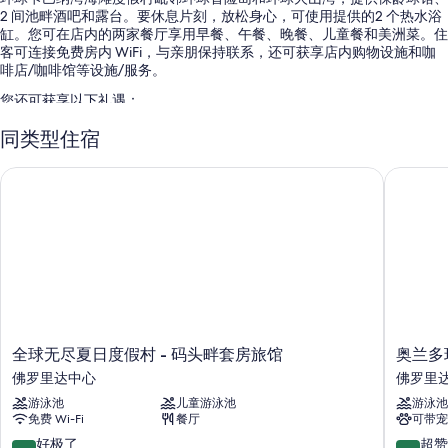
2 间池畔酒吧和露台。要休息片刻，放松身心，可使用提供的2 个热水浴
缸。您可在店内的两家餐厅享用早餐、午餐、晚餐、儿童餐和美洲菜。住
客可连接免费房内 WiFi，与亲朋保持联系，还可获享店内购物设施和咖
啡店/咖啡馆等设施/服务。
您还可获享以下礼遇：
2 个室外游泳池配备漂流河、水滑梯和小屋
同类型住宿
即点即煮早餐（收费）、免费主题公园班车和主题乐园早享票
全球无尽夏日度假村 - 码头畔套房旅馆
奥兰多环
自助停车（收费）、电动车充电站和快速退房
24 小时前台服务、无烟场所和多语言服务
在住客点评中，适合家庭的服务设施、海滨位置和游泳池获得了诸多
好评。
客房特色
所有 2200 间客房均具备空调等舒适设施/服务，以及免费 WiFi和保险箱
等设施/服务。 在住客点评中，该住宿场所干净的客房得到了高度评价。
全
奥
全球无尽夏日度假村 - 码头畔套房旅馆
奥兰多
球
兰
其他客房便利设施/服务还包括：
佛罗里达中心
佛罗里
无
多
免费洗浴用品和吹风机
游泳池
儿童游泳池
游泳池
尽
环
免费 Wi-Fi
餐厅
可带宠
夏
球
40-英寸平板电视，带有线频道
日
影
9.2
8.6
好极了
超赞