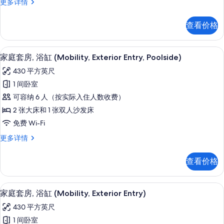
家
更多详情
庭
套
查看价格
房
（外
部
客房内保险箱、遮光窗帘、熨斗/熨衣
显
8
进
家庭套房, 浴缸 (Mobility, Exterior Entry, Poolside)
示
入）
430 平方英尺
更
家
多
1 间卧室
庭
信
可容纳 6 人（按实际入住人数收费）
息
套
2 张大床和 1 张双人沙发床
房,
免费 Wi-Fi
浴
家
更多详情
缸
庭
(Mobility,
套
查看价格
房,
Exterior
浴
Entry,
缸
客房内保险箱、遮光窗帘、熨斗/熨衣
显
Poolside)
7
(Mobility,
家庭套房, 浴缸 (Mobility, Exterior Entry)
示
Exterior
的
430 平方英尺
Entry,
家
所
Poolside)
1 间卧室