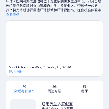
环球卡巴纳湾海滩度假村位于奥兰多的佛罗里达中心。部分当地
热门景点包括环球火山湾和通用奥兰多度假区。带孩子一起旅
行？切勿错过佛罗里达环球影城和环球冒险岛。抓住机会体验该
地区的一些活动，如高尔夫运动。
查看更多
访问我们的奥兰多旅行指南
6550 Adventure Way, Orlando, FL, 32819
显示地图
地图
附近有什么？
周边介绍
餐厅
通用奥兰多度假区
步行 1 分钟
- 0.0 英里