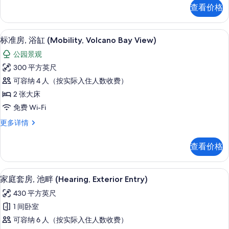
(Mobility,
套
查看价格
房,
Interior
浴
Entry)
缸
客房内保险箱、遮光窗帘、熨斗/熨衣
显
的
8
(Mobility,
标准房, 浴缸 (Mobility, Volcano Bay View)
示
Interior
所
公园景观
Entry)
标
有
更
300 平方英尺
准
多
照
可容纳 4 人（按实际入住人数收费）
信
房,
片
息
2 张大床
浴
免费 Wi-Fi
缸
标
更多详情
(Mobility,
准
Volcano
房,
查看价格
Bay
浴
缸
View)
(Mobility,
客房内保险箱、遮光窗帘、熨斗/熨衣
显
的
9
Volcano
家庭套房, 池畔 (Hearing, Exterior Entry)
示
Bay
所
430 平方英尺
View)
家
有
更
1 间卧室
庭
照
多
可容纳 6 人（按实际入住人数收费）
信
套
片