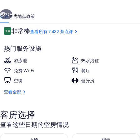
海
一个
下一个
滩
73+
概述
客房
地点
政策
度
点
非常棒
9.0
查看所有 7,432 条点评
假
9.0/10
评
村
热门服务设施
的
游泳池
热水浴缸
照
免费 Wi-Fi
餐厅
片
空调
健身房
家庭套房, 多张床, 无烟房, 池畔 (Courtya
库
查看全部
客房选择
查看这些日期的空房情况
查看今晚的空房情况：8月 6 - 8月 7
查看明天的空房情况：8月 7 - 8