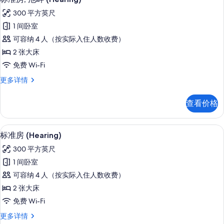
示
更
照
300 平方英尺
多
标
片
信
1 间卧室
准
息
可容纳 4 人（按实际入住人数收费）
房,
2 张大床
池
免费 Wi-Fi
畔
标
更多详情
(Hearing)
准
的
房,
查看价格
池
所
畔
有
(Hearing)
客房内保险箱、遮光窗帘、熨斗/熨衣
显
8
更
照
标准房 (Hearing)
示
多
片
300 平方英尺
信
标
息
1 间卧室
准
可容纳 4 人（按实际入住人数收费）
房
2 张大床
(Hearing)
免费 Wi-Fi
的
标
更多详情
所