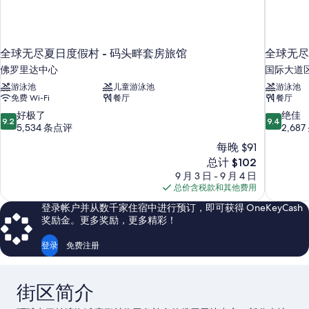
全球无尽夏日度假村 - 码头畔套房旅馆
全球无尽
佛罗里达中心
国际大道
游泳池
儿童游泳池
游泳池
免费 Wi-Fi
餐厅
餐厅
9.2
9.4
好极了
绝佳
9.2
9.4
分，
分，
5,534 条点评
2,68
总
总
每晚 $91
分
分
新
总计 $102
10，
10，
价
9 月 3 日 - 9 月 4 日
好
绝
格
总价含税款和其他费用
极
佳，
$102
了，
2,687
登录帐户并从数千家住宿中进行预订，即可获得 OneKeyCash
5,534
条
奖励金。更多奖励，更多精彩！
条
点
点
评
登录
免费注册
评
街区简介