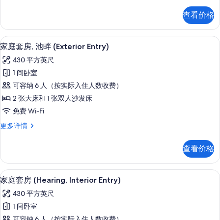
准
有
房
查看价格
(Hearing)
照
更
片
多
客房内保险箱、遮光窗帘、熨斗/熨衣
显
9
信
家庭套房, 池畔 (Exterior Entry)
示
息
430 平方英尺
家
1 间卧室
庭
可容纳 6 人（按实际入住人数收费）
套
2 张大床和 1 张双人沙发床
房,
免费 Wi-Fi
池
家
更多详情
畔
庭
(Exterior
套
查看价格
房,
Entry)
池
的
畔
客房内保险箱、遮光窗帘、熨斗/熨衣
显
所
7
(Exterior
家庭套房 (Hearing, Interior Entry)
示
Entry)
有
430 平方英尺
更
家
照
多
1 间卧室
庭
信
片
可容纳 6 人（按实际入住人数收费）