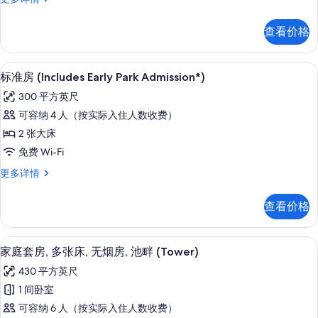
更
张
所
准
多
大
房,
有
信
查看价格
2
床,
息
照
张
无
片
大
客房内保险箱、遮光窗帘、熨斗/熨衣
显
8
床,
烟
标准房 (Includes Early Park Admission*)
示
无
房
300 平方英尺
烟
标
(Poolside)
房
可容纳 4 人（按实际入住人数收费）
准
(Poolside)
的
2 张大床
更
房
所
多
免费 Wi-Fi
(Includes
信
有
标
更多详情
Early
息
照
准
Park
房
片
查看价格
Admission*)
(Includes
Early
的
Park
客房内保险箱、遮光窗帘、熨斗/熨衣
显
所
11
Admission*)
家庭套房, 多张床, 无烟房, 池畔 (Tower)
示
更
有
430 平方英尺
多
家
照
信
1 间卧室
庭
片
息
可容纳 6 人（按实际入住人数收费）