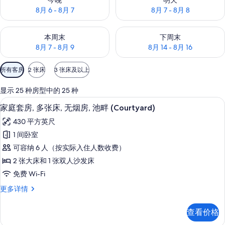
今晚
明天
8月 6 - 8月 7
8月 7 - 8月 8
查看本周末的空房情况：8月 7 - 8月 9
查看下周末的空房情况：8月 14 -
本周末
下周末
8月 7 - 8月 9
8月 14 - 8月 16
可
所有客房
2 张床
3 张床及以上
用
的
显示 25 种房型中的 25 种
客
客房内保险箱、遮光窗帘、熨斗/熨衣
显
11
家庭套房, 多张床, 无烟房, 池畔 (Courtyard)
房
示
筛
430 平方英尺
家
选
1 间卧室
庭
条
可容纳 6 人（按实际入住人数收费）
套
件
2 张大床和 1 张双人沙发床
房,
免费 Wi-Fi
多
家
更多详情
张
庭
床,
套
查看价格
房,
无
多