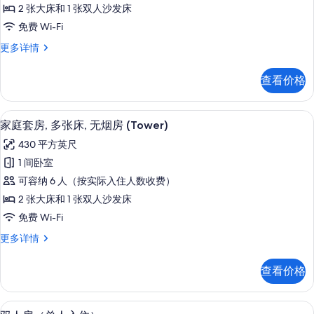
套
2 张大床和 1 张双人沙发床
房,
免费 Wi-Fi
多
家
更多详情
张
庭
床,
套
查看价格
房,
无
多
烟
张
客房内保险箱、遮光窗帘、熨斗/熨衣
显
10
床,
家庭套房, 多张床, 无烟房 (Tower)
房,
示
无
池
430 平方英尺
烟
家
房,
畔
1 间卧室
庭
池
(Tower)
可容纳 6 人（按实际入住人数收费）
畔
套
的
(Tower)
2 张大床和 1 张双人沙发床
房,
更
所
免费 Wi-Fi
多
多
有
信
家
更多详情
张
息
庭
照
床,
套
片
查看价格
房,
无
多
烟
张
客房景观
显
9
床,