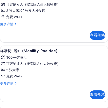
庭
有
更
可容纳 6 人（按实际入住人数收费）
多
套
照
信
2 张大床和 1 张双人沙发床
房,
片
息
免费 Wi-Fi
浴
家
更多详情
缸
庭
(Mobility,
套
查看价格
房,
Exterior
浴
Entry)
缸
客房内保险箱、遮光窗帘、熨斗/熨衣
显
的
8
(Mobility,
标准房, 浴缸 (Mobility, Poolside)
示
Exterior
所
300 平方英尺
Entry)
标
有
更
可容纳 4 人（按实际入住人数收费）
准
多
照
2 张大床
信
房,
片
息
免费 Wi-Fi
浴
标
更多详情
缸
准
(Mobility,
房,
查看价格
浴
Poolside)
缸
的
(Mobility,
客房内保险箱、遮光窗帘、熨斗/熨衣
显