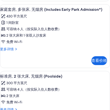
烟
张
客房内保险箱、遮光窗帘、熨斗/熨衣
显
10
床,
家庭套房, 多张床, 无烟房 (Includes Early Park Admission*)
房,
示
无
池
430 平方英尺
烟
家
房,
畔
1 间卧室
庭
池
(Courtyard)
可容纳 6 人（按实际入住人数收费）
畔
套
的
(Courtyard)
2 张大床和 1 张双人沙发床
房,
更
所
免费 Wi-Fi
多
多
有
信
家
更多详情
张
息
庭
照
床,
套
片
查看价格
房,
无
多
烟
张
客房内保险箱、遮光窗帘、熨斗/熨衣
显
8
床,
标准房, 2 张大床, 无烟房 (Poolside)
房
示
无
(Includes
300 平方英尺
烟
标
Early
房
可容纳 4 人（按实际入住人数收费）
准
(Includes
Park
2 张大床
Early
房,
Admission*)
Park
免费 Wi-Fi
2
的
Admission*)
标
更多详情