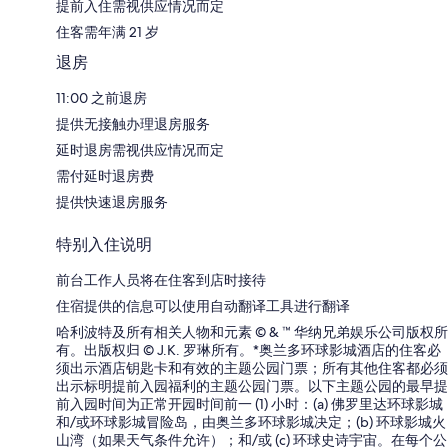
提前入住需视供应情况而定
住客需年满 21 岁
退房
11:00 之前退房
提供无接触办理退房服务
延时退房需视供应情况而定
需付延时退房费
提供快速退房服务
特别入住说明
前台工作人员将在住客到店时接待
住宿提供的信息可以使用自动翻译工具进行翻译
哈利波特及所有相关人物和元素 © & ™ 华纳兄弟娱乐公司版权所
有。出版权归 © J.K. 罗琳所有。*奥兰多环球影城酒店的住客必
须出示酒店钥匙卡和有效的主题公园门票；所有其他住客都必须
出示标明提前入园福利的主题公园门票。以下主题公园的最早提
前入园时间为正常开园时间前一 (1) 小时：(a) 佛罗里达环球影城
和/或环球影城冒险岛，由奥兰多环球影城决定；(b) 环球影城火
山湾（如果天气条件允许）；和/或 (c) 环球史诗宇宙。在每个公