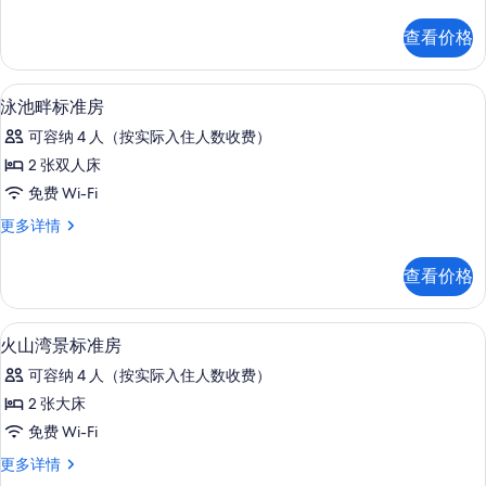
房
片
更
查看价格
多
信
息
客房内保险箱、遮光窗帘、熨斗/熨衣
显
2
泳池畔标准房
示
可容纳 4 人（按实际入住人数收费）
泳
2 张双人床
池
免费 Wi-Fi
畔
泳
更多详情
标
池
准
畔
查看价格
标
房
准
的
房
客房内保险箱、遮光窗帘、熨斗/熨衣
显
5
更
火山湾景标准房
所
示
多
有
可容纳 4 人（按实际入住人数收费）
信
火
息
照
2 张大床
山
片
免费 Wi-Fi
湾
火
更多详情
景
山