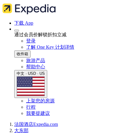
下载 App
通过会员价解锁折扣立减
登录
了解 One Key 计划详情
收件箱
旅游产品
帮助中心
中文 · USD · US
上架您的房源
行程
我要提建议
法国
酒店
Expedia.com
大东部