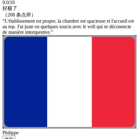
9.0/10
好极了
（208 条点评）
“L'établissement est propre, la chambre est spacieuse et l'accueil est
au top. J'ai juste eu quelques soucis avec le wifi qui se déconnecte
de manière intempestive.”
Philippe