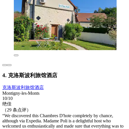
4. 克洛斯波利旅馆酒店
克洛斯波利旅馆酒店
Montigny-les-Monts
10/10
绝佳
（29 条点评）
“We discovered this Chambres D'hote completely by chance,
although via Expedia. Madame Poli is a delightful host who
welcomed us enthusiastically and made sure that everything was to