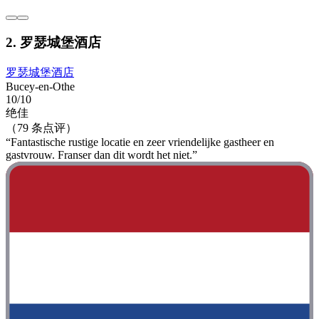
2. 罗瑟城堡酒店
罗瑟城堡酒店
Bucey-en-Othe
10/10
绝佳
（79 条点评）
“Fantastische rustige locatie en zeer vriendelijke gastheer en
gastvrouw. Franser dan dit wordt het niet.”