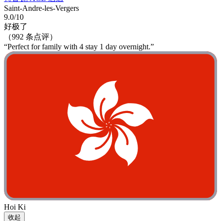
Saint-Andre-les-Vergers
9.0/10
好极了
（992 条点评）
“Perfect for family with 4 stay 1 day overnight.”
Hoi Ki
收起