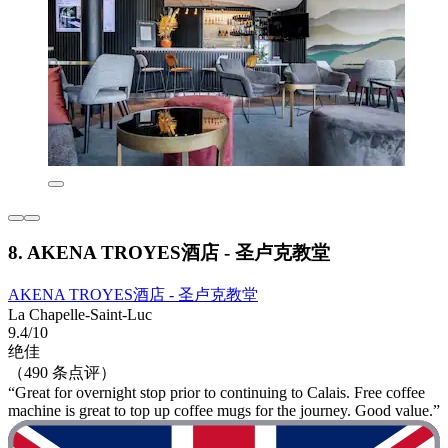
8. AKENA TROYES酒店 - 圣卢克教堂
AKENA TROYES酒店 - 圣卢克教堂
La Chapelle-Saint-Luc
9.4/10
绝佳
（490 条点评）
“Great for overnight stop prior to continuing to Calais. Free coffee
machine is great to top up coffee mugs for the journey. Good value.”