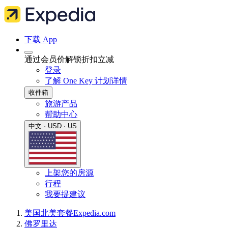
下载 App
通过会员价解锁折扣立减
登录
了解 One Key 计划详情
收件箱
旅游产品
帮助中心
中文 · USD · US
上架您的房源
行程
我要提建议
美国
北美
套餐
Expedia.com
佛罗里达