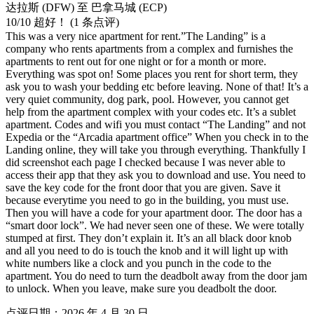
达拉斯 (DFW) 至 巴拿马城 (ECP)
10
/
10
超好！ (1 条点评)
This was a very nice apartment for rent.”The Landing” is a
company who rents apartments from a complex and furnishes the
apartments to rent out for one night or for a month or more.
Everything was spot on! Some places you rent for short term, they
ask you to wash your bedding etc before leaving. None of that! It’s a
very quiet community, dog park, pool. However, you cannot get
help from the apartment complex with your codes etc. It’s a sublet
apartment. Codes and wifi you must contact “The Landing” and not
Expedia or the “Arcadia apartment office” When you check in to the
Landing online, they will take you through everything. Thankfully I
did screenshot each page I checked because I was never able to
access their app that they ask you to download and use. You need to
save the key code for the front door that you are given. Save it
because everytime you need to go in the building, you must use.
Then you will have a code for your apartment door. The door has a
“smart door lock”. We had never seen one of these. We were totally
stumped at first. They don’t explain it. It’s an all black door knob
and all you need to do is touch the knob and it will light up with
white numbers like a clock and you punch in the code to the
apartment. You do need to turn the deadbolt away from the door jam
to unlock. When you leave, make sure you deadbolt the door.
点评日期：2026 年 4 月 30 日