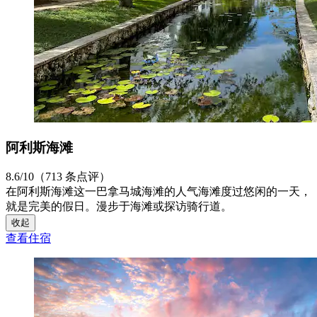
阿利斯海滩
8.6/10（713 条点评）
在阿利斯海滩这一巴拿马城海滩的人气海滩度过悠闲的一天，
就是完美的假日。漫步于海滩或探访骑行道。
收起
查看住宿