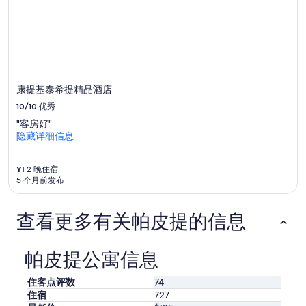
e
变
a
t
动。
l
t
可
l
o
能
s
t
需
h
h
遵
o
e
守
p
康提基泰希提精品酒店
i
其
p
r
10/10
优秀
他
i
l
条
n
"客房好"
o
款。
g
隐藏详细信息
c
a
a
r
t
YI
2 晚住宿
e
i
5 个月前发布
a
o
.
n
”
查看更多有关帕皮提的信息
,
o
f
f
帕皮提公寓信息
e
r
住客点评数
74
i
住宿
727
n