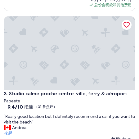
l
s
评）
格
总价含税款和其他费用
w
y
$209
e
t
n
Studio calme proche centre-ville, ferry & aéroport
o
e
f
e
i
d
n
e
d
d
t
f
h
o
e
r
p
2
l
n
a
i
c
g
e
h
.
Studio calme proche centre-ville, ferry & aéroport
3. Studio calme proche centre-ville, ferry & aéroport
t
C
Papeete
s
h
9.4
9.4/10
绝佳
”
（31 条点评）
e
分，
c
“
“Really good location but I definitely recommend a car if you want to
总
k
R
visit the beach”
分
i
e
Andrea
10，
n
a
收起
绝
p
l