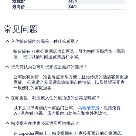
最低价
$125
g
最高价
$461
i
n
s
i
常见问题
g
h
入住帕皮提的公寓是一种什么感觉？
t
a
帕皮提有 71 家公寓酒店供您甄选，可为您的下榻营造一隅温
s
馨。 您可以抽时间游览商店和水滨。
a
l
您为何认为公寓对您来说是最好的选择？
o
c
公寓设有厨房，准备餐点非常方便，且比传统的酒店客房更加
a
宽敞。 公寓适合希望远离旅游闹市的情侣，以及希望享受家
l
一般便利的家庭游客。
.
T
在帕皮提，我应该入住的最顶级的公寓是哪家？
h
e
以下是可供考虑的一家热门公寓。
马哈纳套房
：包括免费
n
WiFi和智能电视。店内提供自助停车和室外游泳池。
p
帕皮提有多少家公寓酒店可供挑选？
l
a
在 Expedia 网站上，帕皮提拥有 71 家接受预订的公寓酒店。
c