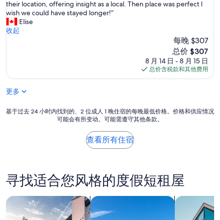
T
their location, offering insight as a local. Then place was perfect I
分
s
e
h
wish we could have stayed longer!”
10，
n
l
e
Elise
绝
i
y
y
收起
佳，
c
r
w
每晚 $307
（17
e
e
e
条
a
新
总价 $307
c
r
点
n
价
8 月 14 日 - 8 月 15 日
o
e
评）
d
格
总价含税款和其他费用
m
s
h
$307
m
o
e
e
更多
l
l
n
o
p
d
v
基
f
基于过去 24 小时内找到的、2 位成人 1 晚住宿的每晚最低价格。价格和供应情况
a
e
可能会有所变动。可能需遵守其他条款。
于
u
c
l
过
l
a
y
去
.
查看所有住宿
r
t
24
T
i
o
小
h
f
w
时
e
y
o
内
l
寻找适合您风格的度假短租屋
o
r
找
o
u
k
到
c
w
w
的、
搜索私人度假屋
搜索别墅
搜索出租式
a
a
i
2
t
n
t
位
i