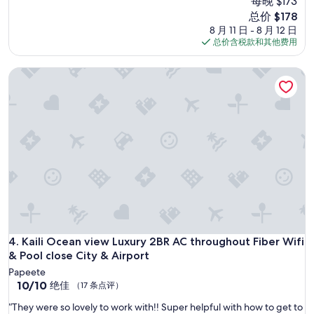
每晚 $173
佳，
r
l
（31
新
总价 $178
o
y
条
价
8 月 11 日 - 8 月 12 日
c
g
点
格
总价含税款和其他费用
e
o
评）
$178
s
o
s
Kaili Ocean view Luxury 2BR AC throughout Fiber Wifi & Pool
d
w
l
a
o
s
c
s
a
m
t
o
i
o
o
t
n
h
b
.
u
T
t
h
I
e
d
Kaili Ocean view Luxury 2BR AC throughout Fiber Wifi & Pool
4. Kaili Ocean view Luxury 2BR AC throughout Fiber Wifi
h
e
& Pool close City & Airport
o
f
s
Papeete
i
10.0
t
10/10
绝佳
（17 条点评）
n
分，
w
i
“
“They were so lovely to work with!! Super helpful with how to get to
总
a
t