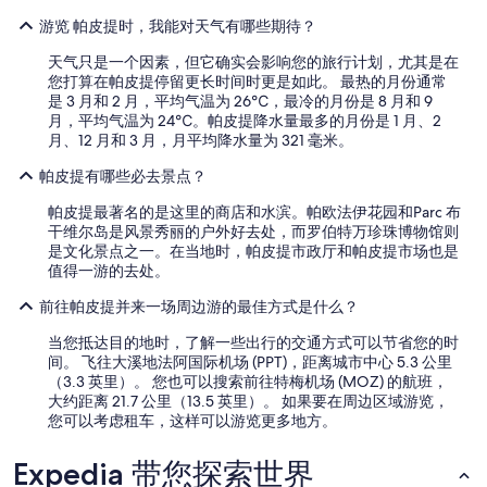
e
游览 帕皮提时，我能对天气有哪些期待？
w
a
天气只是一个因素，但它确实会影响您的旅行计划，尤其是在
s
您打算在帕皮提停留更长时间时更是如此。 最热的月份通常
p
是 3 月和 2 月，平均气温为 26℃，最冷的月份是 8 月和 9
e
月，平均气温为 24℃。帕皮提降水量最多的月份是 1 月、2
r
月、12 月和 3 月，月平均降水量为 321 毫米。
f
e
帕皮提有哪些必去景点？
c
t
帕皮提最著名的是这里的商店和水滨。帕欧法伊花园和Parc 布
I
干维尔岛是风景秀丽的户外好去处，而罗伯特万珍珠博物馆则
w
是文化景点之一。在当地时，帕皮提市政厅和帕皮提市场也是
i
值得一游的去处。
s
前往帕皮提并来一场周边游的最佳方式是什么？
h
w
当您抵达目的地时，了解一些出行的交通方式可以节省您的时
e
间。 飞往大溪地法阿国际机场 (PPT)，距离城市中心 5.3 公里
c
（3.3 英里）。 您也可以搜索前往特梅机场 (MOZ) 的航班，
o
大约距离 21.7 公里（13.5 英里）。 如果要在周边区域游览，
u
您可以考虑租车，这样可以游览更多地方。
l
d
Expedia 带您探索世界
h
a