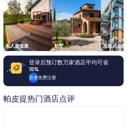
t
h
成
o
t
!
人
n
o
!
1
w
v
S
晚
a
i
u
住
s
s
p
宿
c
i
e
的
o
t
r
每
n
t
h
晚
v
私人度假屋
别墅
出租式公寓
h
e
最
e
e
l
低
n
b
p
价
i
登录后预订数万家酒店平均可省
e
f
格。
e
a
15%
u
价
n
c
l
格
t
h
登录
免费注册
w
和
a
”
i
供
n
t
应
d
h
情
c
帕皮提热门酒店点评
h
况
l
o
可
o
康提基泰希提精品酒店
w
能
s
t
会
e
o
有
t
g
所
o