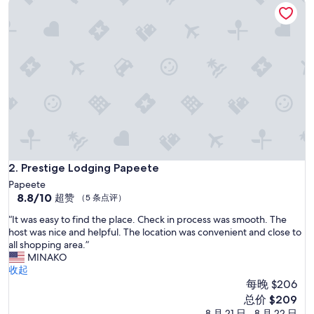
Prestige Lodging Papeete
c
e
a
n
d
c
l
o
s
e
t
o
e
v
Prestige Lodging Papeete
2. Prestige Lodging Papeete
e
Papeete
r
8.8
8.8/10
超赞
（5 条点评）
y
分，
t
“
“It was easy to find the place. Check in process was smooth. The
总
h
I
host was nice and helpful. The location was convenient and close to
分
i
t
all shopping area.”
10，
n
w
MINAKO
超
g
a
收起
赞，
,
s
每晚 $206
（5
a
e
条
新
总价 $209
l
a
点
价
8 月 21 日 - 8 月 22 日