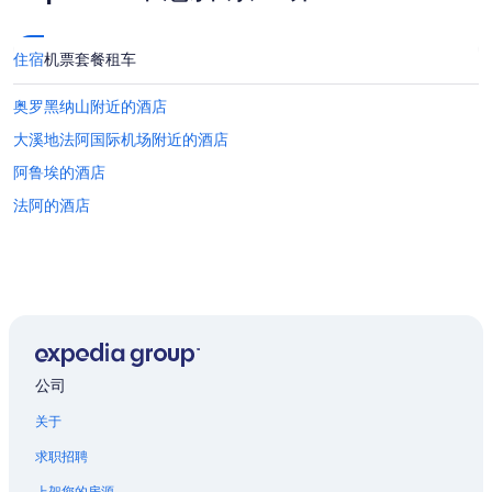
v
e
s
住宿
机票
套餐
租车
t
a
奥罗黑纳山附近的酒店
y
e
大溪地法阿国际机场附近的酒店
d
阿鲁埃的酒店
l
o
法阿的酒店
n
g
e
r
!
”
公司
关于
求职招聘