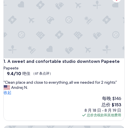
A sweet and confortable studio downtown Papeete
1. A sweet and confortable studio downtown Papeete
Papeete
9.4
9.4/10
绝佳
（67 条点评）
分，
“
“Clean place and close to everything,all we needed for 2 nights”
总
C
Andrej N.
分
l
收起
10，
e
每晚 $146
绝
a
佳，
新
总价 $153
n
（67
价
8 月 18 日 - 8 月 19 日
p
条
格
总价含税款和其他费用
l
点
$153
a
评）