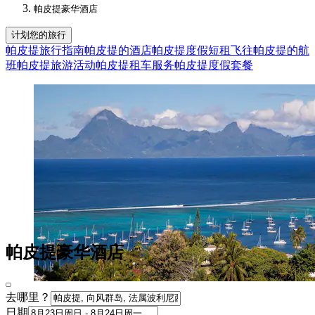
帕皮提豪华酒店​
计划您的旅行
帕皮提旅行指南
帕皮提的酒店
帕皮提度假短租
飞往帕皮提的航
班
帕皮提旅游活动
帕皮提租车服务
帕皮提度假套餐
帕皮提豪华酒店
去哪里？
日期