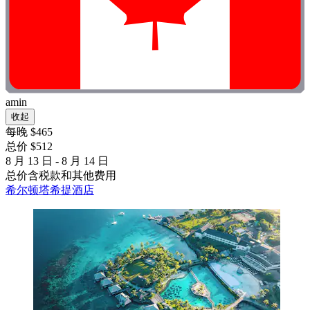
amin
收起
每晚 $465
总价 $512
8 月 13 日 - 8 月 14 日
总价含税款和其他费用
希尔顿塔希提酒店