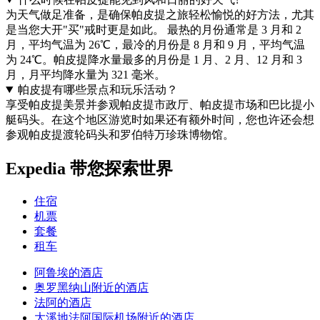
为天气做足准备，是确保帕皮提之旅轻松愉悦的好方法，尤其
是当您大开"买"戒时更是如此。 最热的月份通常是 3 月和 2
月，平均气温为 26℃，最冷的月份是 8 月和 9 月，平均气温
为 24℃。帕皮提降水量最多的月份是 1 月、2 月、12 月和 3
月，月平均降水量为 321 毫米。
帕皮提有哪些景点和玩乐活动？
享受帕皮提美景并参观帕皮提市政厅、帕皮提市场和巴比提小
艇码头。在这个地区游览时如果还有额外时间，您也许还会想
参观帕皮提渡轮码头和罗伯特万珍珠博物馆。
Expedia 带您探索世界
住宿
机票
套餐
租车
阿鲁埃的酒店
奥罗黑纳山附近的酒店
法阿的酒店
大溪地法阿国际机场附近的酒店