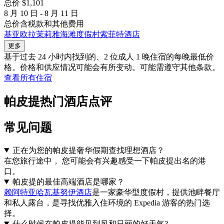
总价 $1,101
8 月 10 日 - 8 月 11 日
总价含税款和其他费用
基亚欧拉茉莉雅海滩度假村索菲特酒店
更多
基于过去 24 小时内找到的、2 位成人 1 晚住宿的每晚最低价
格。价格和供应情况可能会有所变动。可能需遵守其他条款。
查看所有住宿
帕皮提热门酒店点评
常见问题
正在为您的帕皮提奢华假期查找理想酒店？
在您旅行途中， 您可能会有兴趣感受一下帕皮提出名的港
口。
帕皮提的最佳高端酒店是哪家？
赖阿特亚哈瓦基努伊酒店
是一家豪华型度假村，提供池畔餐厅
和私人露台，是寻找优雅入住环境的 Expedia 游客的热门选
择。
什么时候在帕皮提能见到风和日丽的好天气?