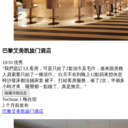
巴黎艾美凯旋门酒店
10/10
优秀
"我們是訂3人客房，可是只給了2套浴巾及毛巾，後來跟房務
人員索要只給了一條浴巾。 白天不在到晚上12點回來想休息
時沙發床都沒鋪床套 被子。打給客房服務，催了2次，半個多
小時才來，睡覺都ㄧ點鐘了。真是無言。"
隐藏详细信息
Yuchuan
1 晚住宿
2 个月前发布
巴黎艾美凯旋门酒店