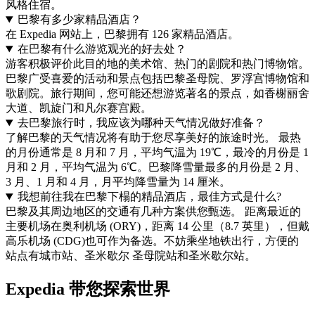
风格住宿。
巴黎有多少家精品酒店？
在 Expedia 网站上，巴黎拥有 126 家精品酒店。
在巴黎有什么游览观光的好去处？
游客积极评价此目的地的美术馆、热门的剧院和热门博物馆。
巴黎广受喜爱的活动和景点包括巴黎圣母院、罗浮宫博物馆和
歌剧院。旅行期间，您可能还想游览著名的景点，如香榭丽舍
大道、凯旋门和凡尔赛宫殿。
去巴黎旅行时，我应该为哪种天气情况做好准备？
了解巴黎的天气情况将有助于您尽享美好的旅途时光。 最热
的月份通常是 8 月和 7 月，平均气温为 19℃，最冷的月份是 1
月和 2 月，平均气温为 6℃。巴黎降雪量最多的月份是 2 月、
3 月、1 月和 4 月，月平均降雪量为 14 厘米。
我想前往我在巴黎下榻的精品酒店，最佳方式是什么?
巴黎及其周边地区的交通有几种方案供您甄选。 距离最近的
主要机场在奥利机场 (ORY)，距离 14 公里（8.7 英里），但戴
高乐机场 (CDG)也可作为备选。不妨乘坐地铁出行，方便的
站点有城市站、圣米歇尔 圣母院站和圣米歇尔站。
Expedia 带您探索世界