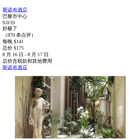
斯诺布酒店
巴黎市中心
9.0/10
好极了
（870 条点评）
每晚 $141
总价 $175
8 月 16 日 - 8 月 17 日
总价含税款和其他费用
斯诺布酒店