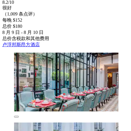
8.2/10
很好
（1,009 条点评）
每晚 $152
总价 $180
8 月 9 日 - 8 月 10 日
总价含税款和其他费用
卢浮邦斯昂方酒店