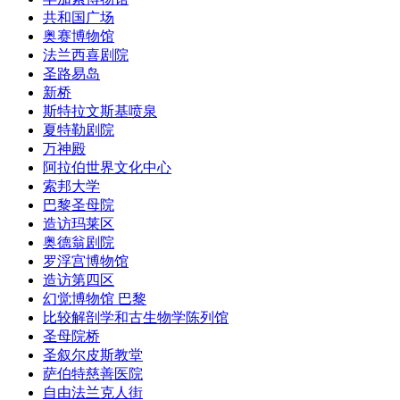
共和国广场
奥赛博物馆
法兰西喜剧院
圣路易岛
新桥
斯特拉文斯基喷泉
夏特勒剧院
万神殿
阿拉伯世界文化中心
索邦大学
巴黎圣母院
造访玛莱区
奥德翁剧院
罗浮宫博物馆
造访第四区
幻觉博物馆 巴黎
比较解剖学和古生物学陈列馆
圣母院桥
圣叙尔皮斯教堂
萨伯特慈善医院
自由法兰克人街