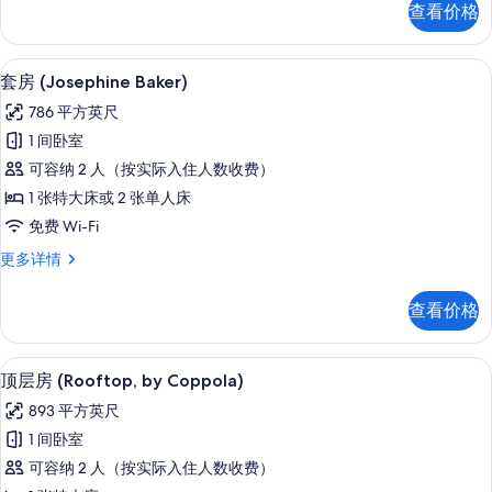
的
查看价格
Couture,
所
by
Isabelle
有
高档床上用品、记忆海绵床垫、迷你吧
显
6
Huppert)
套房 (Josephine Baker)
照
示
更
786 平方英尺
多
片
套
信
1 间卧室
房
息
可容纳 2 人（按实际入住人数收费）
(Josephine
1 张特大床或 2 张单人床
Baker)
免费 Wi-Fi
的
套
更多详情
所
房
有
(Josephine
查看价格
Baker)
照
更
片
多
顶层房 (Rooftop, by Coppola)
显
7
信
顶层房 (Rooftop, by Coppola)
示
息
893 平方英尺
顶
1 间卧室
层
可容纳 2 人（按实际入住人数收费）
房