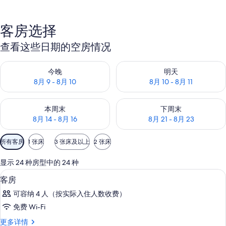
客房选择
查看这些日期的空房情况
查看今晚的空房情况：8月 9 - 8月 10
查看明天的空房情况：8月 10 - 8
今晚
明天
8月 9 - 8月 10
8月 10 - 8月 11
查看本周末的空房情况：8月 14 - 8月 16
查看下周末的空房情况：8月 21 -
本周末
下周末
8月 14 - 8月 16
8月 21 - 8月 23
可
所有客房
1 张床
3 张床及以上
2 张床
用
的
显示 24 种房型中的 24 种
客
高档床上用品、记忆海绵床垫、迷你吧
显
5
客房
房
示
筛
可容纳 4 人（按实际入住人数收费）
客
选
免费 Wi-Fi
房
条
客
更多详情