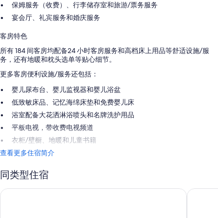
保姆服务（收费）、行李储存室和旅游/票务服务
宴会厅、礼宾服务和婚庆服务
客房特色
所有 184 间客房均配备24 小时客房服务和高档床上用品等舒适设施/服
务，还有地暖和枕头选单等贴心细节。
更多客房便利设施/服务还包括：
婴儿尿布台、婴儿监视器和婴儿浴盆
低致敏床品、记忆海绵床垫和免费婴儿床
浴室配备大花洒淋浴喷头和名牌洗护用品
平板电视，带收费电视频道
衣柜/壁橱、地暖和儿童书籍
查看更多住宿简介
同类型住宿
巴黎半岛酒店
巴黎香格