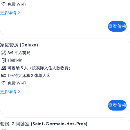
套
免费 Wi-Fi
房
家
更多详情
的
庭
所
套
查看价格
房
有
更
照
多
家庭套房 (Deluxe) | 起居区 | 
显
5
信
家庭套房 (Deluxe)
片
示
息
861 平方英尺
家
1 间卧室
庭
可容纳 5 人（按实际入住人数收费）
套
1 张特大床和 2 张单人床
房
免费 Wi-Fi
(Deluxe)
家
更多详情
的
庭
所
套
查看价格
房
有
(Deluxe)
照
更
高档床上用品、记忆海绵床垫、迷你吧
显
7
多
片
套房, 2 间卧室 (Saint-Germain-des-Pres)
示
信