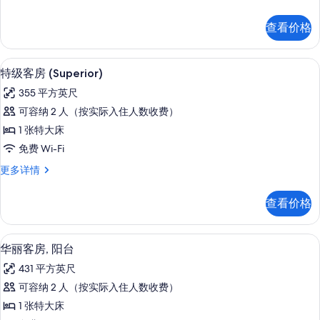
的
件
房
所
更
查看价格
多
有
信
照
息
高档床上用品、记忆海绵床垫、迷你吧
显
3
特级客房 (Superior)
片
示
355 平方英尺
特
可容纳 2 人（按实际入住人数收费）
级
1 张特大床
客
免费 Wi-Fi
房
特
更多详情
(Superior)
级
的
客
查看价格
房
所
(Superior)
有
更
高档床上用品、记忆海绵床垫、迷你吧
显
4
多
照
华丽客房, 阳台
示
信
片
431 平方英尺
息
华
可容纳 2 人（按实际入住人数收费）
丽
1 张特大床
客