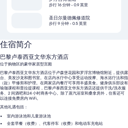
步行 16 分钟
- 0.9 英里
圣日尔曼德佩修道院
步行 9 分钟
- 0.5 英里
住宿简介
巴黎卢泰西亚文华东方酒店
位于购物区的豪华家居型宫殿
巴黎卢泰西亚文华东方酒店位于卢森堡花园和罗浮宫博物馆附近，提供露
台、美发沙龙和图书室。在店内水疗中心享受运动按摩、海水浴疗法和指
（趾）甲修剪和护理。在两家店内餐厅可享用丰盛美食。健身俱乐部设有
瑜珈课程和普拉提课程，巴黎卢泰西亚文华东方酒店还提供干洗/洗衣服
务、2 间酒吧和24 小时商务中心。除了蒸汽浴室和桑拿房外，住客还可
以连接免费房内 WiFi。
其他礼遇包括：
室内游泳池和儿童游泳池
全套早餐（收费）、代客停车（收费）和电动车充电站