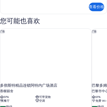
所
更
查看价格
多
有
信
照
息
您可能也喜欢
片
多彻斯特精品连锁阿特内广场酒店
巴黎多姆
广告
广告
多彻斯特精品连锁阿特内广场酒店
巴黎多姆
香榭丽舍
巴黎市中
SPA
可带宠物
SPA
餐厅
空调
免费 Wi-
9.4
9.4
绝佳
绝佳