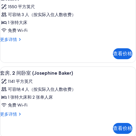
示
多
片
1550 平方英尺
信
总
息
可容纳 3 人（按实际入住人数收费）
统
1 张特大床
套
免费 Wi-Fi
房
总
更多详情
的
统
所
套
查看价格
房
有
更
照
多
高档床上用品、记忆海绵床垫、迷你吧
显
7
信
套房, 2 间卧室 (Josephine Baker)
片
示
息
1141 平方英尺
套
可容纳 4 人（按实际入住人数收费）
房,
1 张特大床和 2 张单人床
2
免费 Wi-Fi
间
套
更多详情
卧
房,
室
2
查看价格
间
(Josephine
卧