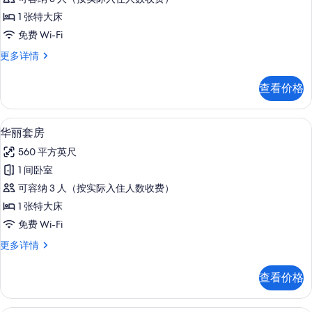
型
信
照
1 张特大床
息
套
片
免费 Wi-Fi
房,
小
更多详情
阳
型
台
套
查看价格
房,
的
阳
所
台
华丽套房 | 高档床上用品、记忆海绵
显
4
更
华丽套房
有
示
多
照
560 平方英尺
信
华
息
片
1 间卧室
丽
可容纳 3 人（按实际入住人数收费）
套
1 张特大床
房
免费 Wi-Fi
的
华
更多详情
所
丽
有
套
查看价格
房
照
更
片
多