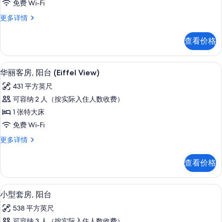
免费 Wi-Fi
房,
华
更多详情
阳
丽
台
客
查看价格
房,
的
阳
所
台
华丽客房, 阳台 (Eiffel View) | 阳台景观
显
5
更
华丽客房, 阳台 (Eiffel View)
有
示
多
照
431 平方英尺
信
华
息
片
可容纳 2 人（按实际入住人数收费）
丽
1 张特大床
客
免费 Wi-Fi
房,
华
更多详情
阳
丽
台
客
查看价格
房,
(Eiffel
阳
View)
台
小型套房, 阳台 | 高档床上用品、记
显
的
5
(Eiffel
小型套房, 阳台
示
View)
所
538 平方英尺
更
小
有
多
可容纳 3 人（按实际入住人数收费）