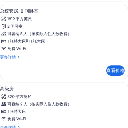
Baker)
室
高档床上用品、记忆海绵床垫、迷你吧
显
的
12
(Josephine
总统套房, 2 间卧室
示
Baker)
所
1819 平方英尺
更
总
有
多
2 间卧室
统
信
照
可容纳 5 人（按实际入住人数收费）
息
套
片
1 张特大床和 1 张大床
房,
免费 Wi-Fi
2
总
更多详情
间
统
卧
套
查看价格
房,
室
2
的
间
高档床上用品、记忆海绵床垫、迷你吧
显
4
卧
所
高级房
示
室
有
320 平方英尺
更
高
照
多
可容纳 2 人（按实际入住人数收费）
级
信
片
1 张特大床
息
房
免费 Wi-Fi
的
高
更多详情