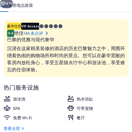
华
147+
概述
客房
地点
政策
东
方
5.0
豪华住宿
VIP Access
酒
星
绝佳
146 条点评
9.4
住
店
巴黎的优雅与现代奢华
宿
沉浸在这家精美装修的酒店的历史巴黎魅力之中，周围环
的
绕着热闹的购物场所和时尚的景点。您可以在豪华宽敞的
照
客房内放松身心，享受五星级水疗中心和游泳池，享受难
套房 (Amour) | 阳台景观
片
忘的住宿体验。
库
热门服务设施
游泳池
热水浴缸
SPA
可带宠物
免费 Wi-Fi
餐厅
查看全部