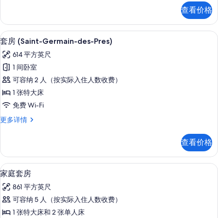
照
(Amour)
查看价格
更
片
多
信
套房 (Saint-Germain-des-Pr
显
7
息
套房 (Saint-Germain-des-Pres)
示
614 平方英尺
套
1 间卧室
房
可容纳 2 人（按实际入住人数收费）
(Saint-
1 张特大床
Germain-
免费 Wi-Fi
des-
Pres)
套
更多详情
房
的
(Saint-
查看价格
所
Germain-
des-
有
Pres)
家庭套房 | 高档床上用品、记忆海绵
显
照
6
更
家庭套房
示
多
片
861 平方英尺
信
家
息
可容纳 5 人（按实际入住人数收费）
庭
1 张特大床和 2 张单人床