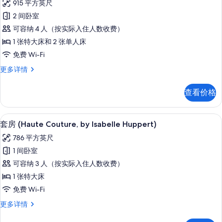
915 平方英尺
息
套
2 间卧室
房,
可容纳 4 人（按实际入住人数收费）
2
1 张特大床和 2 张单人床
间
免费 Wi-Fi
卧
套
更多详情
室
房,
(Saint-
2
查看价格
Germain-
间
卧
des-
室
套房 (Haute Couture, by Isabe
显
Pres)
5
(Saint-
套房 (Haute Couture, by Isabelle Huppert)
的
示
Germain-
786 平方英尺
des-
所
套
Pres)
1 间卧室
有
房
更
可容纳 3 人（按实际入住人数收费）
多
照
(Haute
信
1 张特大床
Couture,
片
息
免费 Wi-Fi
by
Isabelle
套
更多详情
房
Huppert)
(Haute