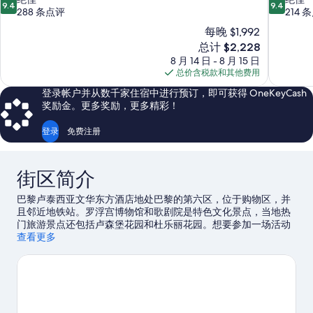
9.4
9.4
分，
分，
288 条点评
214 
总
总
每晚 $1,992
分
分
新
总计 $2,228
10，
10，
价
8 月 14 日 - 8 月 15 日
绝
绝
格
总价含税款和其他费用
佳，
佳，
$2,228
288
214
登录帐户并从数千家住宿中进行预订，即可获得 OneKeyCash
条
条
奖励金。更多奖励，更多精彩！
点
点
评
评
登录
免费注册
街区简介
巴黎卢泰西亚文华东方酒店地处巴黎的第六区，位于购物区，并
且邻近地铁站。罗浮宫博物馆和歌剧院是特色文化景点，当地热
门旅游景点还包括卢森堡花园和杜乐丽花园。想要参加一场活动
或游戏？来看看法国巴黎雅高竞技场或法兰西体育场都有哪些好
查看更多
玩的。
访问我们的巴黎旅行指南
查看巴黎的更多宫殿