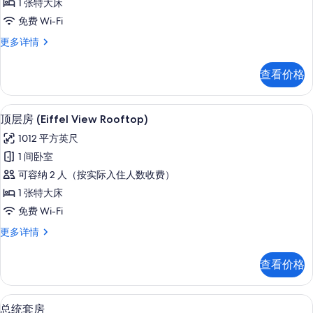
1 张特大床
(Rooftop,
免费 Wi-Fi
by
顶
更多详情
Coppola)
层
的
房
查看价格
所
(Rooftop,
by
有
Coppola)
顶层房 (Eiffel View Rooftop
显
照
9
更
顶层房 (Eiffel View Rooftop)
示
多
片
1012 平方英尺
信
顶
息
1 间卧室
层
可容纳 2 人（按实际入住人数收费）
房
1 张特大床
(Eiffel
免费 Wi-Fi
View
顶
更多详情
Rooftop)
层
的
房
查看价格
所
(Eiffel
View
有
Rooftop)
高档床上用品、记忆海绵床垫、迷你吧
显
照
11
更
总统套房