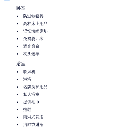
卧室
防过敏寝具
高档床上用品
记忆海绵床垫
免费婴儿床
遮光窗帘
枕头选单
浴室
吹风机
淋浴
名牌洗护用品
私人浴室
提供毛巾
拖鞋
雨淋式花洒
浴缸或淋浴