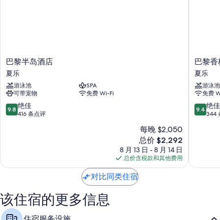
巴
巴
巴黎半岛酒店
巴黎香
黎
黎
夏乐
夏乐
半
香
游泳池
SPA
游泳池
岛
格
可带宠物
免费 Wi-Fi
免费 Wi
酒
里
店
拉
9.8
9.4
绝佳
绝佳
9.8
9.4
夏
夏
分，
分，
416 条点评
344
乐
乐
总
总
每晚 $2,050
分
分
新
总价 $2,292
10，
10，
价
绝
绝
8 月 13 日 - 8 月 14 日
格
佳，
佳，
总价含税款和其他费用
$2,292
416
344
条
条
对比同类住宿
点
点
评
评
该住宿的更多信息
住宿服务设施