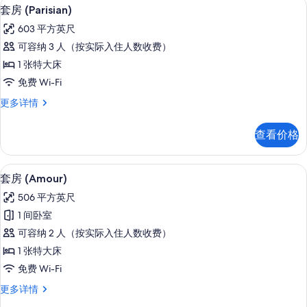
套房 (Parisian) | 高档床上用品
显
5
信
套房 (Parisian)
示
息
603 平方英尺
套
可容纳 3 人（按实际入住人数收费）
房
1 张特大床
(Parisian)
免费 Wi-Fi
的
套
更多详情
所
房
有
(Parisian)
查看价格
更
照
多
片
信
套房 (Amour) | 阳台景观
显
7
息
套房 (Amour)
示
506 平方英尺
套
1 间卧室
房
可容纳 2 人（按实际入住人数收费）
(Amour)
1 张特大床
的
免费 Wi-Fi
所
套
更多详情
有
房