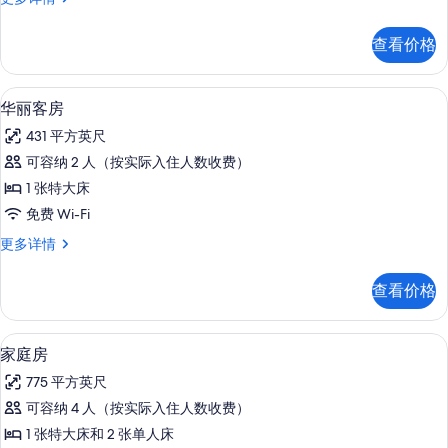
所
级
有
房
查看价格
更
照
多
片
信
华丽客房 | 高档床上用品、记忆海绵
显
5
息
华丽客房
示
431 平方英尺
华
可容纳 2 人（按实际入住人数收费）
丽
1 张特大床
客
免费 Wi-Fi
房
华
更多详情
的
丽
所
客
查看价格
房
有
更
照
多
高档床上用品、记忆海绵床垫、迷你吧
显
7
信
家庭房
片
示
息
775 平方英尺
家
可容纳 4 人（按实际入住人数收费）
庭
1 张特大床和 2 张单人床