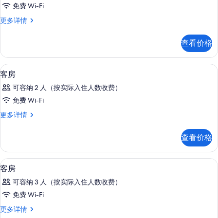
房
免费 Wi-Fi
的
家
更多详情
所
庭
有
房
查看价格
更
照
多
片
信
高档床上用品、记忆海绵床垫、迷你吧
显
8
息
客房
示
可容纳 2 人（按实际入住人数收费）
客
免费 Wi-Fi
房
客
更多详情
的
房
所
更
查看价格
多
有
信
照
息
高档床上用品、记忆海绵床垫、迷你吧
显
7
客房
片
示
可容纳 3 人（按实际入住人数收费）
客
免费 Wi-Fi
房
客
更多详情
的
房