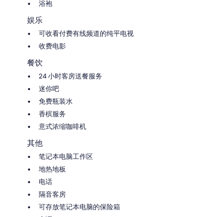
浴袍
娱乐
可收看付费有线频道的纯平电视
收费电影
餐饮
24 小时客房送餐服务
迷你吧
免费瓶装水
香槟服务
意式浓缩咖啡机
其他
笔记本电脑工作区
地热地板
电话
隔音客房
可存放笔记本电脑的保险箱