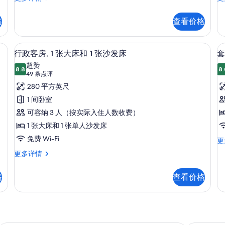
政
政
大
客
双
床
格
查看价格
房,
床
的
1
房
张
2
床 | 迷你吧、客房内保险箱、办公桌、隔音
所
行政客房, 1 张大床和 1 张沙发床 |
显
6
特
张
行政客房, 1 张大床和 1 张沙发床
套
有
示
大
单
超赞
床
8.8
人
8.
照
8.8 分，满分 10 分
行
(49
49 条点评
更
床
条
片
政
280 平方英尺
房
多
更
点
信
多
1
客
1 间卧室
息
信
评)
房,
可容纳 3 人（按实际入住人数收费）
息
1
1 张大床和 1 张单人沙发床
张
免费 Wi-Fi
套
更
房
大
行
更多详情
1
政
1
床
张
客
和
大
格
查看价格
房,
床
1
1
和
张
张
1
大
张
沙
床
沙