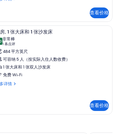
单
人
查看价格
床
,
 迷你吧、客房内保险箱、办公桌、隔音
的
套房, 1 张大床和 1 张沙发床 | 迷你吧、客
显
2
房, 1 张大床和 1 张沙发床
所
示
非常棒
0
有
8.0 分，满分 10 分
套
(1
1 条点评
条
照
,
484 平方英尺
点
片
可容纳 5 人（按实际入住人数收费）
评)
张
1 张大床和 1 张双人沙发床
大
免费 Wi-Fi
床
多详情
,
和
张
查看价格
沙
发
床