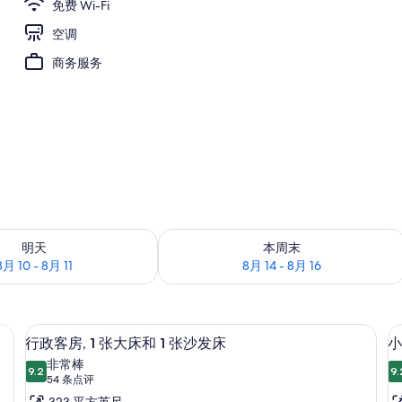
免费 Wi-Fi
空调
商务服务
况：8月 10 - 8月 11
查看本周末的空房情况：8月 14 - 8月 1
明天
本周末
8月 10 - 8月 11
8月 14 - 8月 16
发床 | 迷你吧、客房内保险箱、办公桌、隔音
行政客房, 1 张大床和 1 张沙发床 |
显
6
行政客房, 1 张大床和 1 张沙发床
小
示
非常棒
9.2
9.
9.2 分，满分 10 分
行
(54
54 条点评
条
323 平方英尺