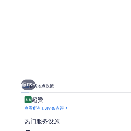
特
酒
店
的
照
片
库
119+
概述
客房
地点
政策
点
超赞
8.8
8.8/10
评
查看所有 1,319 条点评
热门服务设施