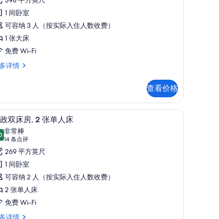
型
点
套
1 间卧室
评)
,
可容纳 3 人（按实际入住人数收费）
1 张大床
张
免费 Wi-Fi
大
多详情
床
的
查看价格
,
所
房内保险箱、办公桌、隔音
有
行政双床房, 2 张单人床 | 迷你吧、客房内保
显
7
政双床房, 2 张单人床
照
示
非常棒
0
片
9.0 分，满分 10 分
行
(14
14 条点评
条
政
269 平方英尺
点
双
1 间卧室
评)
床
可容纳 2 人（按实际入住人数收费）
,
2 张单人床
免费 Wi-Fi
张
多详情