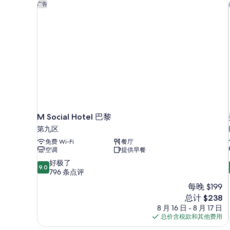
1
M Social Hotel 巴黎
床
广告
张
的
沙
发
所
床
有
更
照
多
信
片
息
M Social Hotel 巴黎
第九区
免费 Wi-Fi
餐厅
空调
提供早餐
9.0
好极了
9.0
分，
796 条点评
总
每晚 $199
分
新
总计 $238
10，
价
8 月 16 日 - 8 月 17 日
好
格
总价含税款和其他费用
极
$238
了，