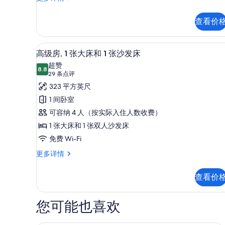
政
床
客
的
查看价
房,
所
2
张
有
高级房, 1 张大床和 1 张沙发
显
7
大
高级房, 1 张大床和 1 张沙发床
照
示
床
超赞
更
8.8
片
8.8 分，满分 10 分
高
(29
29 条点评
多
条
级
323 平方英尺
信
点
息
房,
1 间卧室
评)
1
可容纳 4 人（按实际入住人数收费）
张
1 张大床和 1 张双人沙发床
大
免费 Wi-Fi
床
高
更多详情
级
和
房,
1
查看价
1
张
张
大
沙
您可能也喜欢
床
发
和