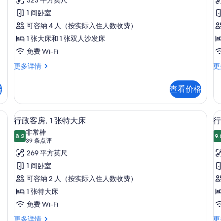
政
点
客
1 间卧室
评)
房,
可容纳 4 人（按实际入住人数收费）
房
1
1
1 张大床和 1 张双人沙发床
张
免费 Wi-Fi
大
行
小
更多详情
更
政
型
床
客
套
和
格
查看价格
房,
房
1
1
1
张
张
张
吧、客房内保险箱、办公桌、隔音
行政客房, 1 张特大床 | 迷你吧、客
显
7
大
大
行政客房, 1 张特大床
行
沙
示
床
床
非常棒
和
8.2
更
9.
发
8.2 分，满分 10 分
行
(39
39 条点评
1
多
床
条
政
269 平方英尺
张
信
点
沙
息
的
客
1 间卧室
发
评)
所
房,
可容纳 2 人（按实际入住人数收费）
床
有
更
1
1 张特大床
房
多
照
张
2
免费 Wi-Fi
信
片
特
息
行
行
更多详情
更