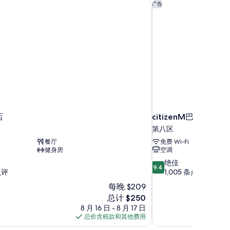
店
citizenM巴黎香榭丽
的
广告
所
有
照
片
店
citizenM巴黎香榭丽
第八区
餐厅
免费 Wi-Fi
健身房
空调
9.4
绝佳
9.4
分，
点评
1,005 条点评
总
每晚 $209
分
新
总计 $250
10，
价
8 月 16 日 - 8 月 17 日
绝
格
总价含税款和其他费用
佳，
$250
1,005