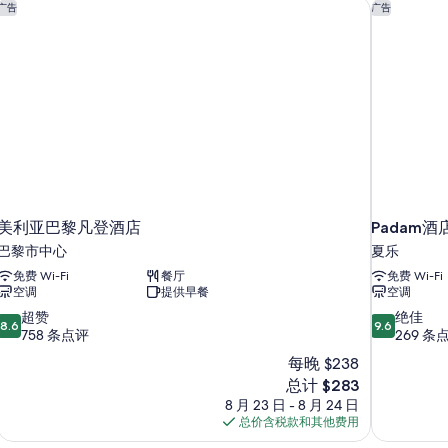
和
美利亚巴黎凡登酒店
Padam酒
发
广告
广告
发
1
床
床
张
更
沙
的
多
发
所
信
床
息
有
更
多
照
信
片
息
美利亚巴黎凡登酒店
Padam酒
巴黎市中心
夏乐
免费 Wi-Fi
餐厅
免费 Wi-Fi
空调
提供早餐
空调
8.6
9.6
超赞
绝佳
8.6
9.6
分，
分，
758 条点评
269 条
总
总
每晚 $238
分
分
新
总计 $283
10，
10，
价
8 月 23 日 - 8 月 24 日
超
绝
格
总价含税款和其他费用
赞，
佳，
$283
758
269