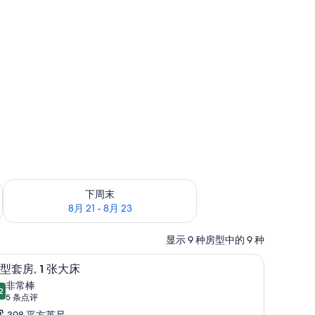
6
查看下周末的空房情况：8月 21 - 8月 23
下周末
8月 21 - 8月 23
显示 9 种房型中的 9 种
 迷你吧、客房内保险箱、办公桌、隔音
小型套房, 1 张大床 | 迷你吧、客房内保险箱
显
7
型套房, 1 张大床
示
非常棒
2
9.2 分，满分 10 分
小
(5
5 条点评
条
398 平方英尺