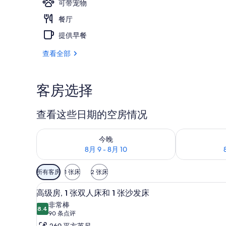
可带宠物
餐厅
露台
提供早餐
查看全部
客房选择
查看这些日期的空房情况
查看今晚的空房情况：8月 9 - 8月 10
查看明天的空房情
今晚
8月 9 - 8月 10
可
所有客房
1 张床
2 张床
用
高级房, 1 张双人床和 1 张沙
显
的
7
高级房, 1 张双人床和 1 张沙发床
示
客
非常棒
8.4
房
8.4 分，满分 10 分
高
(90
90 条点评
筛
条
269 平方英尺