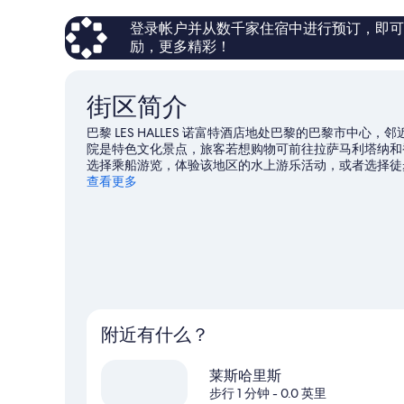
796
条
登录帐户并从数千家住宿中进行预订，即可获得
点
励，更多精彩！
评
街区简介
巴黎 LES HALLES 诺富特酒店地处巴黎的巴黎市中
院是特色文化景点，旅客若想购物可前往拉萨马利塔纳和
选择乘船游览，体验该地区的水上游乐活动，或者选择徒
适合观光，因而深受住客的喜爱。此外，这里还有便利的
查看更多
分钟。
访问我们的巴黎旅行指南
附近有什么？
莱斯哈里斯
步行 1 分钟
- 0.0 英里