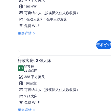
级
选
点
房,
1 间卧室
条
评)
1
可容纳 3 人（按实际入住人数收费）
件
张
1 张双人床和 1 张单人沙发床
双
免费 Wi-Fi
人
高
更多详情
级
床
房,
和
查看价
1
1
张
双
张
行政客房, 2 张大床 | 迷你
显
5
人
行政客房, 2 张大床
沙
示
床
非常棒
和
9.2
发
9.2 分，满分 10 分
行
(22
22 条点评
1
床
条
政
388 平方英尺
张
点
沙
的
客
1 间卧室
发
评)
所
房,
可容纳 4 人（按实际入住人数收费）
床
有
更
2
2 张大床
多
照
张
免费 Wi-Fi
信
片
大
息
行
更多详情