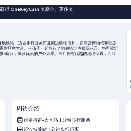
条
条
点
点
 OneKeyCash 奖励金。更多奖
评
评
心，邻近地铁站，适合步行游览而且周边购物便利。罗浮宫博物馆和歌剧
香榭丽舍大道。带孩子一起旅行？切勿错过卢森堡花园。您可就近
步/骑行，体验优美的户外风景。酒店拥有优越的地理位置，而且
公共交通：距离沙特莱站仅数步之遥，步行前往巴黎大堂站只需 5
周边介绍
距夏特雷-大堂站 1 分钟步行距离
距沙特莱站 1 分钟步行距离