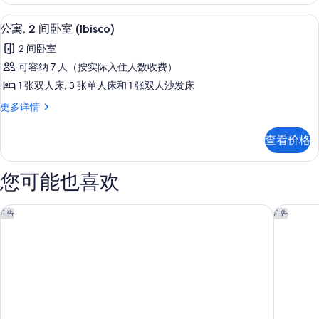
卧
(Glicine)
室
公寓, 2 间卧室 (Ibisco)
显
的
5
(Glicine)
公寓, 2 间卧室 (Ibisco)
示
更
所
2 间卧室
多
公
有
信
可容纳 7 人（按实际入住人数收费）
寓,
息
照
1 张双人床, 3 张单人床和 1 张双人沙发床
2
片
公
更多详情
间
寓,
卧
2
查看价格
间
室
卧
(Ibisco)
室
您可能也喜欢
的
(Ibisco)
更
所
多
阿克多尔斯酒店
加尔达温
广告
广告
有
信
息
照
片