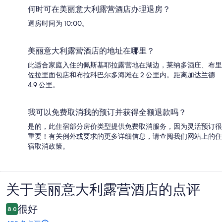
何时可在美丽意大利露营酒店办理退房？
退房时间为 10:00。
美丽意大利露营酒店的地址在哪里？
此适合家庭入住的佩斯基耶拉露营地在湖边，莱纳多酒庄、布里
佐拉里面包店和布拉科巴尔多海滩在 2 公里内。距离加达兰德
4.9 公里。
我可以免费取消我的预订并获得全额退款吗？
是的，此住宿部分房价类型提供免费取消服务，因为灵活预订很
重要！有关例外或要求的更多详细信息，请查阅我们网站上的住
宿取消政策。
关于美丽意大利露营酒店的点评
点
评
很好
8.0