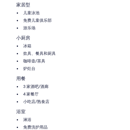
家居型
儿童泳池
免费儿童俱乐部
游乐场
小厨房
冰箱
炊具、餐具和厨具
咖啡壶/茶具
炉灶台
用餐
3 家酒吧/酒廊
4 家餐厅
小吃店/熟食店
浴室
淋浴
免费洗护用品