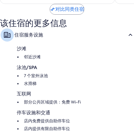
del
607
116
Garda
条
条
对比同类住宿
点
点
评
评
该住宿的更多信息
住宿服务设施
沙滩
邻近沙滩
泳池/SPA
7 个室外泳池
水滑梯
互联网
部分公共区域提供：免费 Wi-Fi
停车设施和交通
店内免费提供自助停车位
店内提供有限自助停车位