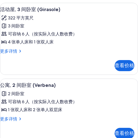
的
室
活动屋, 3 间卧室 (Girasole) | 
显
所
6
(Primula)
活动屋, 3 间卧室 (Girasole)
示
更
有
322 平方英尺
多
活
照
信
3 间卧室
动
息
片
可容纳 6 人（按实际入住人数收费）
屋,
4 张单人床和 1 张双人床
3
活
更多详情
间
动
卧
屋,
查看价格
3
室
间
(Girasole)
卧
公寓, 2 间卧室 (Verbena)
显
的
6
室
公寓, 2 间卧室 (Verbena)
示
(Girasole)
所
2 间卧室
更
公
有
多
可容纳 6 人（按实际入住人数收费）
寓,
信
照
1 张双人床和 2 张单人双层床
息
2
片
公
更多详情
间
寓,
卧
2
查看价格
间
室