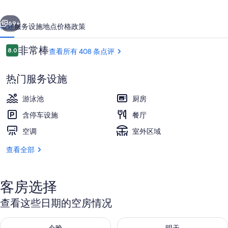
营
一个
下一个
酒
69+
概述
服务设施
地点
价格
政策
店
点
非常棒
8.0
查看所有 408 条点评
的
8.0/10
评
照
热门服务设施
片
游泳池
厨房
库
含停车设施
餐厅
空调
室外区域
鸟瞰图
查看全部
客房选择
查看这些日期的空房情况
查看今晚的空房情况：8月 7 - 8月 8
查看明天的空房情况：8月 8 - 8