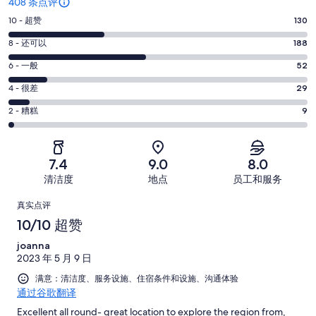
408 条点评
10
10 - 超赞
130
分
8
8 - 还可以
188
-
分
超
6
6 - 一般
52
-
分
赞。
还
4
4 - 很差
29
-
130
分
可
一
2
条
2 - 糟糕
9
-
以。
分
般。
好
很
188
-
52
评，
差。
条
糟
条
共
7.4
9.0
8.0
29
好
糕。
好
有
条
清洁度
地点
员工和服务
评，
9
评，
408
好
共
点
条
共
条
真实点评
评，
有
好
有
点
评
10/10 超赞
共
408
评，
408
评
有
条
joanna
共
条
408
点
2023 年 5 月 9 日
有
点
条
评
408
满意：清洁度、服务设施、住宿条件和设施、沟通体验
评
点
通过谷歌翻译
条
评
点
Excellent all round- great location to explore the region from,