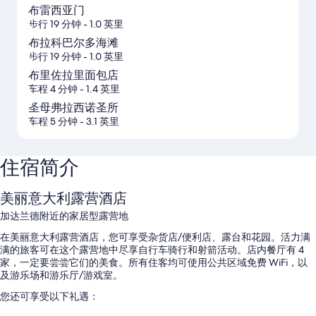
布雷西亚门
步行 19 分钟
- 1.0 英里
布拉科巴尔多海滩
步行 19 分钟
- 1.0 英里
布里佐拉里面包店
车程 4 分钟
- 1.4 英里
圣母弗拉西诺圣所
车程 5 分钟
- 3.1 英里
住宿简介
美丽意大利露营酒店
加达兰德附近的家居型露营地
在美丽意大利露营酒店，您可享受杂货店/便利店、露台和花园。活力满
满的旅客可在这个露营地中尽享自行车骑行和射箭活动。店内餐厅有 4
家，一定要尝尝它们的美食。所有住客均可使用公共区域免费 WiFi，以
及游乐场和游乐厅/游戏室。
您还可享受以下礼遇：