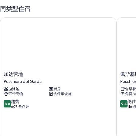
7 个室外游泳池和儿童游泳池，配备水滑梯
同类型住宿
免费自助停车
自行车租赁、网球场和行李储存室
加达营地
佩斯基耶
水上运动装备、机房和乒乓球
客房特色
所有 605 间客房均配有空调等舒适设施/服务。
更多设施/服务还包括：
浴室配备大花洒淋浴喷头和浴缸或淋浴
衣柜/壁橱、露台和简易厨房
加
佩
加达营地
佩斯基
达
斯
Peschiera del Garda
Peschie
营
基
游泳池
厨房
含早餐
地
耶
可带宠物
含停车设施
免费 Wi
Peschiera
拉
del
贝
8.6
9.4
超赞
绝佳
8.6
9.4
Garda
尔
分，
分，
607 条点评
116
西
总
总
托
分
分
酒
10，
10，
店
超
绝
Peschie
赞，
佳，