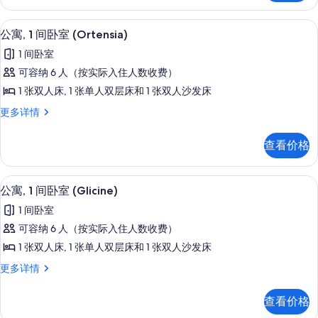
卧
(Verbena)
室
公寓, 1 间卧室 (Ortensia)
显
的
6
(Verbena)
公寓, 1 间卧室 (Ortensia)
示
更
所
1 间卧室
多
公
有
信
可容纳 6 人（按实际入住人数收费）
寓,
息
照
1 张双人床, 1 张单人双层床和 1 张双人沙发床
1
片
公
更多详情
间
寓,
卧
1
查看价格
间
室
卧
(Ortensia)
室
公寓, 1 间卧室 (Glicine) | 私人
显
的
7
(Ortensia)
公寓, 1 间卧室 (Glicine)
示
更
所
1 间卧室
多
公
有
信
可容纳 6 人（按实际入住人数收费）
寓,
息
照
1 张双人床, 1 张单人双层床和 1 张双人沙发床
1
片
公
更多详情
间
寓,
卧
1
查看价格
间
室