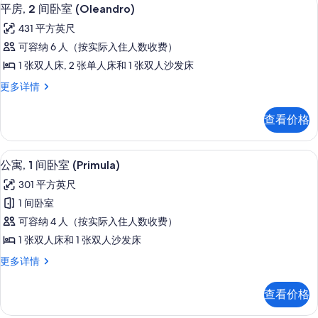
显
6
阳
(Lavanda)
平房, 2 间卧室 (Oleandro)
示
台
的
431 平方英尺
(Lavanda)
平
所
更
可容纳 6 人（按实际入住人数收费）
房,
多
有
1 张双人床, 2 张单人床和 1 张双人沙发床
信
2
照
息
平
更多详情
间
片
房,
卧
2
查看价格
间
室
卧
(Oleandro)
室
公寓, 1 间卧室 (Primula)
显
的
5
(Oleandro)
公寓, 1 间卧室 (Primula)
示
更
所
301 平方英尺
多
公
有
信
1 间卧室
寓,
息
照
可容纳 4 人（按实际入住人数收费）
1
片
1 张双人床和 1 张双人沙发床
间
公
更多详情
卧
寓,
室
1
查看价格
间
(Primula)
卧