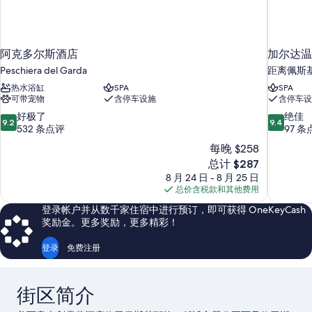
阿克多尔斯酒店
加尔达温
Peschiera del Garda
距离佩斯基耶
热水浴缸
SPA
SPA
可带宠物
含停车设施
含停车设
9.2
9.4
好极了
绝佳
9.2
9.4
分，
分，
532 条点评
97 条
总
总
每晚 $258
分
分
新
总计 $287
10，
10，
价
8 月 24 日 - 8 月 25 日
好
绝
格
总价含税款和其他费用
极
佳，
$287
了，
97
登录帐户并从数千家住宿中进行预订，即可获得 OneKeyCash
532
条
奖励金。更多奖励，更多精彩！
条
点
点
评
登录
免费注册
评
街区简介