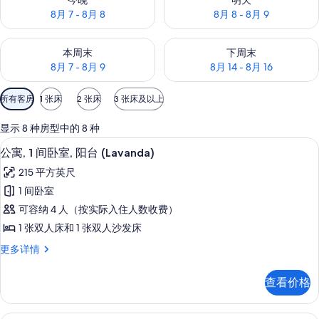
今晚
明天
8月 7 - 8月 8
8月 8 - 8月 9
查看本周末的空房情况：8月 7 - 8月 9
查看下周末的空房情况：8月 14 -
本周末
下周末
8月 7 - 8月 9
8月 14 - 8月 16
可
所有客房
1 张床
2 张床
3 张床及以上
用
的
显示 8 种房型中的 8 种
客
公寓, 1 间卧室, 阳台 (Lavanda)
显
5
公寓, 1 间卧室, 阳台 (Lavanda)
房
示
筛
215 平方英尺
公
选
1 间卧室
寓,
条
可容纳 4 人（按实际入住人数收费）
1
件
1 张双人床和 1 张双人沙发床
间
公
更多详情
卧
寓,
室,
1
查看价格
间
阳
卧
台
室,
平房, 2 间卧室 (Oleandro)