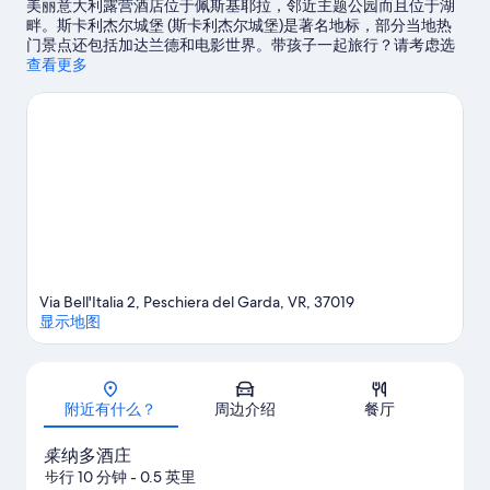
美丽意大利露营酒店位于佩斯基耶拉，邻近主题公园而且位于湖
畔。斯卡利杰尔城堡 (斯卡利杰尔城堡)是著名地标，部分当地热
门景点还包括加达兰德和电影世界。带孩子一起旅行？请考虑选
择布里佐拉里面包店，或者到克劳迪奥·拉纳专业冲浪中心参加一
查看更多
场活动或游戏。您可选择滑水、帆伞运动和帆船运动，抓紧上佳
机会外出体验周边的水域，或者您也可以就近选择徒步/骑行，体
验冒险之旅。
访问我们的佩斯基耶拉旅行指南
查看佩斯基耶拉的更多露营车停车点
Via Bell'Italia 2, Peschiera del Garda, VR, 37019
显示地图
地图
附近有什么？
周边介绍
餐厅
莱纳多酒庄
步行 10 分钟
- 0.5 英里