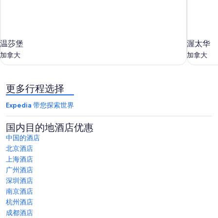
温
渥
温莎堡
渥太华
莎
太
加拿大
加拿大
堡
华
加
加
拿
拿
更多行程选择
大
大
Expedia 带您探索世界
国内目的地酒店优惠
中国的酒店
北京酒店
上海酒店
广州酒店
深圳酒店
南京酒店
杭州酒店
成都酒店