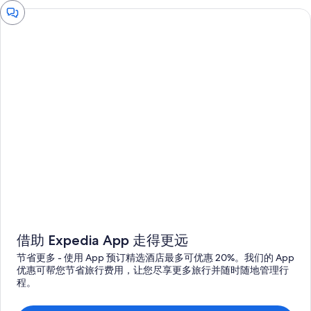
聊
天
窗
口
借助 Expedia App 走得更远
节省更多 - 使用 App 预订精选酒店最多可优惠 20%。我们的 App
优惠可帮您节省旅行费用，让您尽享更多旅行并随时随地管理行
程。