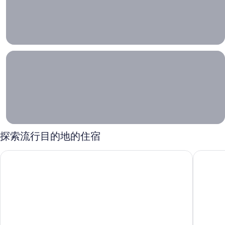
时
限
优
惠
可
当您准备开启新的旅程，我们为您送上丰富选择, <span style="font
供
当您
选
准备
择
开启
寻
新的
找
旅
您
程，
的
下
我们
探索流行目的地的住宿
一
为您
段
送上
旅
温莎堡
渥太华
丰富
程
选择
旅行
灵感
与推
荐