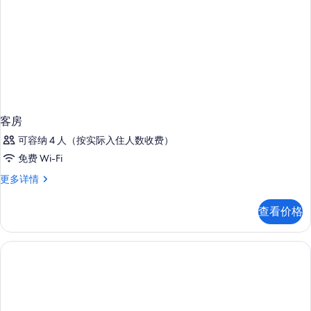
客房
可容纳 4 人（按实际入住人数收费）
免费 Wi-Fi
客
更多详情
房
更
查看价格
多
信
息