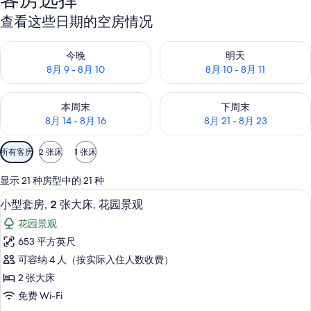
查看这些日期的空房情况
查看今晚的空房情况：8月 9 - 8月 10
查看明天的空房情况：8月 10 - 8
今晚
明天
8月 9 - 8月 10
8月 10 - 8月 11
查看本周末的空房情况：8月 14 - 8月 16
查看下周末的空房情况：8月 21 -
本周末
下周末
8月 14 - 8月 16
8月 21 - 8月 23
可
所有客房
2 张床
1 张床
用
的
显示 21 种房型中的 21 种
客
高档床上用品、羽绒被、加厚床垫、迷
显
10
小型套房, 2 张大床, 花园景观
房
示
筛
花园景观
小
选
653 平方英尺
型
条
可容纳 4 人（按实际入住人数收费）
套
件
2 张大床
房,
免费 Wi-Fi
2