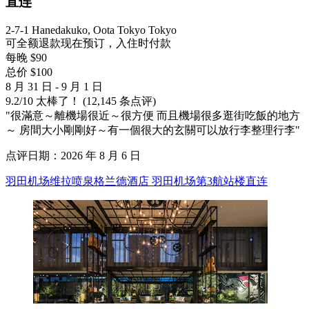
直连
2-7-1 Hanedakuko, Oota Tokyo Tokyo
可全额退款
现在预订，入住时付款
每晚 $90
总价 $100
8 月 31 日 - 9 月 1 日
9.2
/
10
太棒了！ (12,145 条点评)
"很滿意～離機場很近～很方便 而且機場很多逛街吃飯的地方
～ 房間大小剛剛好～有一個很大的玄關可以放行李整理行李"
点评日期：2026 年 8 月 6 日
羽田机场维拉喷泉格兰德酒店 羽田机场第3航站楼直连