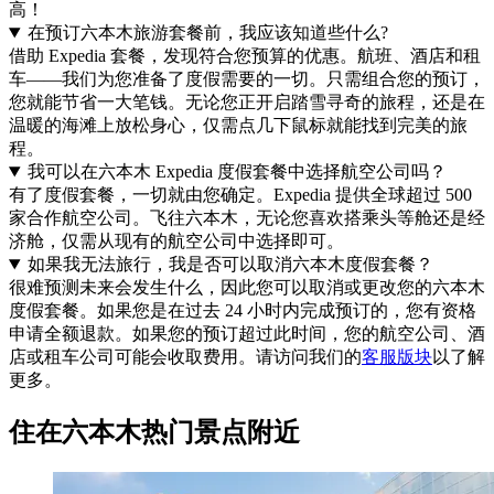
高！
在预订六本木旅游套餐前，我应该知道些什么?
借助 Expedia 套餐，发现符合您预算的优惠。航班、酒店和租
车——我们为您准备了度假需要的一切。只需组合您的预订，
您就能节省一大笔钱。无论您正开启踏雪寻奇的旅程，还是在
温暖的海滩上放松身心，仅需点几下鼠标就能找到完美的旅
程。
我可以在六本木 Expedia 度假套餐中选择航空公司吗？
有了度假套餐，一切就由您确定。Expedia 提供全球超过 500
家合作航空公司。飞往六本木，无论您喜欢搭乘头等舱还是经
济舱，仅需从现有的航空公司中选择即可。
如果我无法旅行，我是否可以取消六本木度假套餐？
很难预测未来会发生什么，因此您可以取消或更改您的六本木
度假套餐。如果您是在过去 24 小时内完成预订的，您有资格
申请全额退款。如果您的预订超过此时间，您的航空公司、酒
店或租车公司可能会收取费用。请访问我们的
客服版块
以了解
更多。
住在六本木热门景点附近