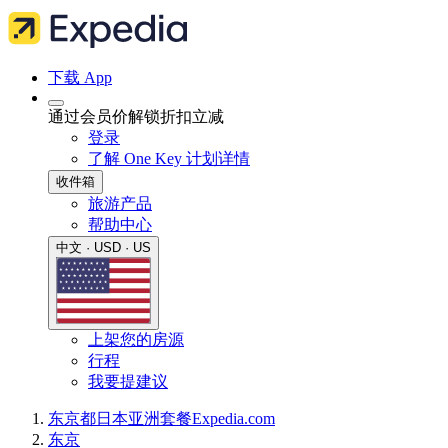
下载 App
通过会员价解锁折扣立减
登录
了解 One Key 计划详情
收件箱
旅游产品
帮助中心
中文 · USD · US
上架您的房源
行程
我要提建议
东京都
日本
亚洲
套餐
Expedia.com
东京