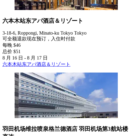
六本木站东アパ酒店＆リゾート
3-18-6, Roppongi, Minato-ku Tokyo Tokyo
可全额退款
现在预订，入住时付款
每晚 $46
总价 $51
8 月 16 日 - 8 月 17 日
六本木站东アパ酒店＆リゾート
羽田机场维拉喷泉格兰德酒店 羽田机场第3航站楼