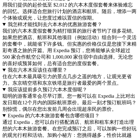
用我们提供的起价低至 $2,012 的六本木度假套餐来体验难忘
的回忆。选择适合您旅行计划的酒店和航班。随后，增添一两
个体验或观光，让您度过难以置信的假期。
我怎样才能找到去六本木的优惠旅游套餐？
我们的六本木度假套餐为精打细算的旅行者节约了很多花销。
如果您把酒店、航班和其他项目（例如活动）组合到一个灵活
的套餐中，就能省下许多钱。但实惠的价格仅仅是您接下来精
彩奇遇之旅的开篇。用 Expedia 预订，您将能够从全球超过
500 家合作航空公司和 1,000,000 家住宿中自由选择。无论您
的喜好或预算如何，总有适合您的度假套餐。
我在六本木应该住在哪里？
住在六本木最具吸引力的景点几步之遥的地方，让观光更省
力。东京晴空塔和东京铁塔是旅行者最爱的两个景点。
我应该提前多久预订六本木度假呢？
聪明的游客通常会尽早订票。您一般可以在 Expedia 上比对出
发日期在12个月内的国际航班票价。最后一刻才预订航班吗？
别惊慌，偶尔在您出发前几周会出现超亲民的票价。
Expedia 的六本木旅游套餐包含哪些项目？
通过 Expedia，您可以自行搭配酒店、航班和租车来打造出理
想的六本木旅游套餐。在您完成预订之后，可以加购一些好玩
的观光行程和活动。加购小秘方：您挑得越多，性价比就越