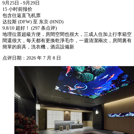
9月25日 - 9月29日
15 小时前报价
包含往返直飞机票
达拉斯 (DFW) 至 东京 (HND)
9.8
/
10
超好！ (297 条点评)
地理位置超級方便，房間空間也很大，三成人住加上行李箱空
間還很大，每天都有更換乾淨毛巾，一週清潔兩次，房間裏有
簡單的廚具，洗衣機，酒店設備新
点评日期：2026 年 7 月 8 日