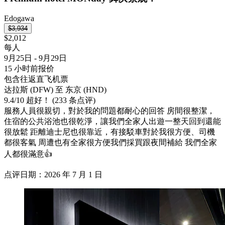
Edogawa
$3,934
$2,012
每人
9月25日 - 9月29日
15 小时前报价
包含往返直飞机票
达拉斯 (DFW) 至 东京 (HND)
9.4
/
10
超好！ (233 条点评)
服務人員很親切，對於我的問題都耐心的回答 房間很整潔，
住宿的公共浴池也很乾淨，讓我們全家人出遊一整天回到還能
很放鬆 距離迪士尼也很靠近，有接駁車對於我很方便、司機
都很客氣 周遭也有全家很方便我們採買跟夜間補給 我們全家
人都很滿意👍
点评日期：2026 年 7 月 1 日