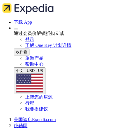
下载 App
通过会员价解锁折扣立减
登录
了解 One Key 计划详情
收件箱
旅游产品
帮助中心
中文 · USD · US
上架您的房源
行程
我要提建议
美国
酒店
Expedia.com
俄勒冈