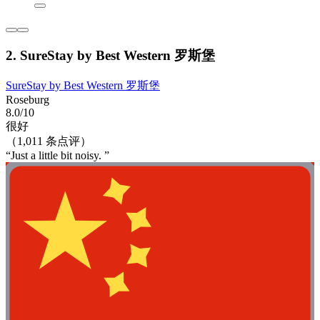
2. SureStay by Best Western 罗斯堡
SureStay by Best Western 罗斯堡
Roseburg
8.0/10
很好
（1,011 条点评）
“Just a little bit noisy. ”