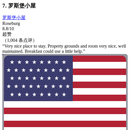
7. 罗斯堡小屋
罗斯堡小屋
Roseburg
8.8/10
超赞
（1,004 条点评）
“Very nice place to stay. Property grounds and room very nice, well
maintained. Breakfast could use a little help.”