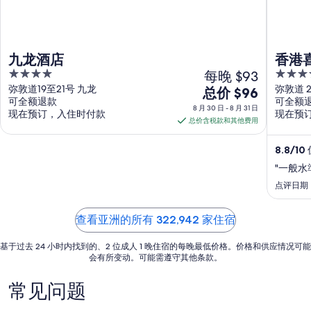
九龙酒店
香港
4
每晚 $93
5
out
out
弥敦道19至21号 九龙
弥敦道 2
8
总价 $96
可全额退款
可全额
of
of
月
8 月 30 日 - 8 月 31 日
现在预订，入住时付款
现在预
5
5
30
总价含税款和其他费用
日
到
8.8
/
10
8
"一般水
月
点评日期：2
31
日
查看亚洲的所有 322,942 家住宿
的
每
基于过去 24 小时内找到的、2 位成人 1 晚住宿的每晚最低价格。价格和供应情况可能
晚
会有所变动。可能需遵守其他条款。
价
常见问题
格
总