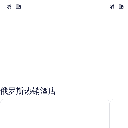
莫斯科 (及周边)
符拉迪沃
莫斯科 (及周边)
符拉迪
俄罗斯热销酒店
九龙酒店
香港喜来