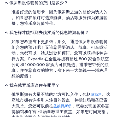
价
俄罗斯度假套餐的费用是多少？
$96
准备好您的信用卡，因为俄罗斯之游的起价为诱人的
。如果您在预订时选择航班、酒店等服务作为旅游套
餐，您将乐享超值特价。
我怎样才能找到去俄罗斯的优惠旅游套餐？
如果您希望省下更多钱，那么，通过俄罗斯度假套餐
组合您的预订吧！无论您需要酒店、航班、租车或活
动，您都可以一站式浏览和预订。您可以获得多种选
择方案。Expedia 在全世界拥有超过 500 家合作航空
公司和 1,000,000 家酒店可供甄选。搭乘您钟爱的航
班，住在您喜欢的地方，省下来一大笔钱——堪称理
想的度假！
我在俄罗斯应该住在哪里？
俄罗斯拥有大量不错的地方可以入住，包括
。这
莫斯科
座城市拥有许多引人注目的景点，包括红场和圣巴索
大教堂。您还可以前往
，您会发现国家冬宫
圣彼得斯堡
博物馆和冬宫 和 滴血救世主教堂。如果您时间充裕，