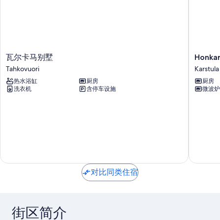
瓦
Honkara
瓦尔卡马别墅
Honkar
尔
by
Tahkovuori
Karstula
卡
Interho
热水浴缸
厨房
厨房
马
Karstula
洗衣机
含停车设施
微波炉
别
墅
Tahkovuori
对比同类住宿
街区简介