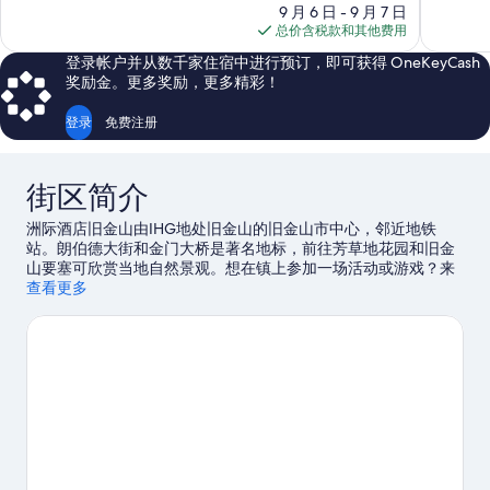
价
9 月 6 日 - 9 月 7 日
超
超
格
总价含税款和其他费用
赞，
赞，
$162
1,003
3,051
登录帐户并从数千家住宿中进行预订，即可获得 OneKeyCash
条
条
奖励金。更多奖励，更多精彩！
点
点
评
评
登录
免费注册
街区简介
洲际酒店旧金山由IHG地处旧金山的旧金山市中心，邻近地铁
站。朗伯德大街和金门大桥是著名地标，前往芳草地花园和旧金
山要塞可欣赏当地自然景观。想在镇上参加一场活动或游戏？来
看看甲骨文公园都有哪些好玩的吧。
查看更多
访问我们的旧金山旅行指南