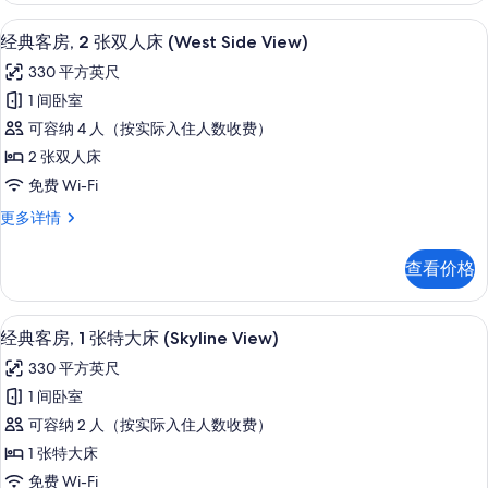
床
张
高档床上用品、客房内保险箱、办公桌
显
6
特
(West
经典客房, 2 张双人床 (West Side View)
示
大
Side
330 平方英尺
床
经
View)
(West
1 间卧室
典
的
Side
可容纳 4 人（按实际入住人数收费）
View)
客
所
更
2 张双人床
房,
有
多
免费 Wi-Fi
信
2
照
息
经
更多详情
张
片
典
双
客
查看价格
房,
人
2
床
张
高档床上用品、客房内保险箱、办公桌
显
6
双
(West
经典客房, 1 张特大床 (Skyline View)
示
人
Side
330 平方英尺
床
经
View)
(West
1 间卧室
典
的
Side
可容纳 2 人（按实际入住人数收费）
View)
客
所
更
1 张特大床
房,
有
多
免费 Wi-Fi