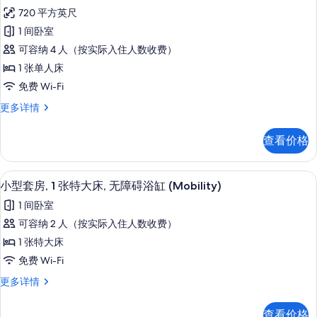
示
720 平方英尺
套
1 间卧室
房,
可容纳 4 人（按实际入住人数收费）
1
1 张单人床
间
免费 Wi-Fi
卧
套
更多详情
室
房,
(West
1
查看价格
Side
间
卧
View)
室
高档床上用品、客房内保险箱、办公桌
显
的
2
(West
小型套房, 1 张特大床, 无障碍浴缸 (Mobility)
示
Side
所
1 间卧室
View)
小
有
更
可容纳 2 人（按实际入住人数收费）
型
照
多
1 张特大床
信
套
片
息
免费 Wi-Fi
房,
小
更多详情
1
型
张
套
查看价格