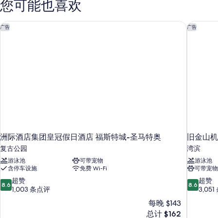
您可能也喜欢
信
息
洲际酒店集团皇冠假日酒店 福斯特城-圣马特奥
旧金山机
广告
广告
洲际酒店集团皇冠假日酒店 福斯特城-圣马特奥
旧金山机
复古公园
湾滨
游泳池
可带宠物
游泳池
含停车设施
免费 Wi-Fi
可带宠物
8.6
8.6
超赞
超赞
8.6
8.6
分，
分，
1,003 条点评
3,05
总
总
每晚 $143
分
分
新
总计 $162
10，
10，