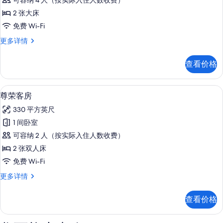
可容纳 4 人（按实际入住人数收费）
所
荣
角
(View)
2 张大床
(View)
有
客
的
更
免费 Wi-Fi
照
房,
多
所
尊
更多详情
片
信
2
有
荣
息
张
客
照
查看价格
房,
大
片
2
床
张
高档床上用品、客房内保险箱、办公桌
显
6
大
(West
尊荣客房
示
床
Side
330 平方英尺
(West
尊
View)
Side
1 间卧室
荣
的
View)
可容纳 2 人（按实际入住人数收费）
更
客
所
多
2 张双人床
房
有
信
免费 Wi-Fi
息
的
照
尊
更多详情
所
片
荣
有
客
查看价格
房
照
更
片
多