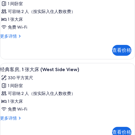
经
入
可
1 间卧室
典
进
俱
可容纳 2 人（按实际入住人数收费）
入
客
乐
俱
1 张大床
房,
乐
部
免费 Wi-Fi
部
1
酒
酒
经
更多详情
张
廊
典
廊
大
更
客
的
查看价格
多
房,
床
信
所
1
(Skyline
息
张
有
高档床上用品、客房内保险箱、办公桌
显
View)
6
大
经典客房, 1 张大床 (West Side View)
照
示
床
的
330 平方英尺
(Skyline
片
经
所
View)
1 间卧室
典
更
有
可容纳 2 人（按实际入住人数收费）
多
客
照
信
1 张大床
房,
片
息
免费 Wi-Fi
1
经
更多详情
张
典
大
客
查看价格
房,