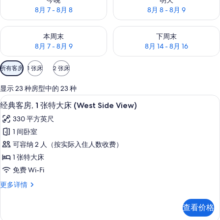
今晚
明天
8月 7 - 8月 8
8月 8 - 8月 9
查看本周末的空房情况：8月 7 - 8月 9
查看下周末的空房情况：8月 14 -
本周末
下周末
8月 7 - 8月 9
8月 14 - 8月 16
可
所有客房
1 张床
2 张床
用
的
显示 23 种房型中的 23 种
客
高档床上用品、客房内保险箱、办公桌
显
7
经典客房, 1 张特大床 (West Side View)
房
示
筛
330 平方英尺
经
选
1 间卧室
典
条
可容纳 2 人（按实际入住人数收费）
客
件
1 张特大床
房,
免费 Wi-Fi
1
经
更多详情
张
典
特
客
查看价格
房,
大
1