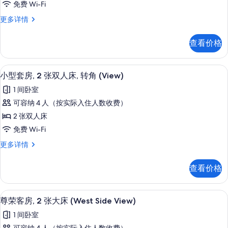
椅
椅
免费 Wi-Fi
房,
进
进
尊
更多详情
入
2
荣
入
的
张
客
淋
的
查看价格
房,
双
浴
淋
2
(Mobility)
人
张
更
浴
高档床上用品、客房内保险箱、办公桌
显
3
双
床,
小型套房, 2 张双人床, 转角 (View)
多
(Mobility)
示
人
信
方
1 间卧室
床,
的
息
小
便
方
可容纳 4 人（按实际入住人数收费）
所
型
便
轮
2 张双人床
轮
有
套
椅
椅
免费 Wi-Fi
照
房,
进
进
小
更多详情
片
入
2
型
入
的
张
套
淋
的
查看价格
房,
双
浴
淋
2
(Mobility)
人
张
更
浴
高档床上用品、客房内保险箱、办公桌
显
3
双
床,
尊荣客房, 2 张大床 (West Side View)
多
(Mobility)
示
人
信
转
1 间卧室
床,
的
息
尊
角
转