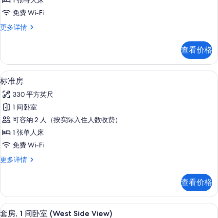
1 张特大床
房,
更
所
免费 Wi-Fi
多
1
有
信
小
更多详情
张
息
照
型
特
套
片
查看价格
房,
大
1
床,
张
高档床上用品、客房内保险箱、办公桌
显
7
特
转
标准房
示
大
角
330 平方英尺
床,
标
(View)
转
1 间卧室
准
角
的
可容纳 2 人（按实际入住人数收费）
(View)
房
所
更
1 张单人床
的
多
有
免费 Wi-Fi
信
所
照
息
标
更多详情
有
片
准
照
房
查看价格
更
片
多
信
高档床上用品、客房内保险箱、办公桌
显
5
息
套房, 1 间卧室 (West Side View)