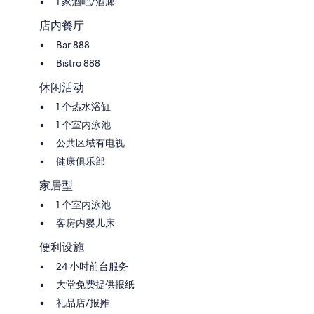
1 家酒吧/酒廊
店内餐厅
Bar 888
Bistro 888
休闲活动
1 个热水浴缸
1 个室内泳池
公共区域有电视
健康俱乐部
家居型
1 个室内泳池
客房内婴儿床
便利设施
24 小时前台服务
大堂免费提供报纸
礼品店/报摊