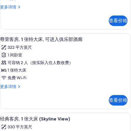
信
1
照
息
经
更多详情
张
片
典
特
客
查看价格
房,
大
1
床
张
免费洗浴用品、吹风机、浴袍、拖鞋
显
5
特
(Skyline
尊荣客房, 1 张特大床, 可进入俱乐部酒廊
示
大
View)
322 平方英尺
床
尊
的
(Skyline
1 间卧室
荣
View)
所
可容纳 2 人（按实际入住人数收费）
更
客
有
多
1 张特大床
房,
照
信
免费 Wi-Fi
息
1
片
尊
更多详情
张
荣
特
客
查看价格
房,
大
1
床,
张
高档床上用品、客房内保险箱、办公桌
显
6
特
可
经典客房, 1 张大床 (Skyline View)
示
大
进
330 平方英尺
床,