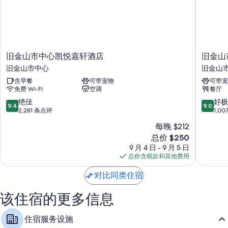
了一致好评。
客房特色
所有 556 间客房均具备高档床上用品和笔记本电脑工作区等舒适设施/服
务，还有空调和浴袍等礼遇。 在住客点评中，该住宿场所干净的客房得
旧
旧
旧金山市中心凯悦嘉轩酒店
旧金山
到了高度评价。
金
金
旧金山市中心
旧金山
山
山
其他客房便利设施/服务还包括：
含早餐
可带宠物
可带宠
市
市
免费 Wi-Fi
空调
餐厅
浴室配备浴缸或淋浴和免费洗浴用品
中
场
心
南
9.4
9.0
绝佳
好极
60-英寸高清电视，带收费电视频道
9.4
9.0
凯
希
分，
分，
2,281 条点评
1,0
衣柜/壁橱、垃圾回收和免费婴儿床
悦
尔
总
总
每晚 $212
嘉
顿
分
分
新
轩
总价 $250
嘉
10，
10，
价
酒
悦
绝
好
9 月 4 日 - 9 月 5 日
格
店
里
佳，
极
总价含税款和其他费用
$250
旧
酒
2,281
了，
金
店
条
1,007
对比同类住宿
山
旧
点
条
市
金
评
点
该住宿的更多信息
中
山
评
心
市
住宿服务设施
中