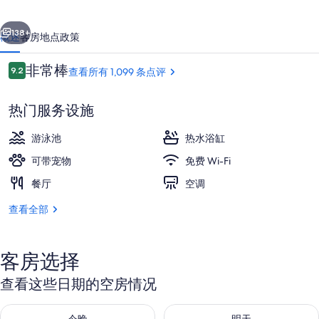
山
一个
下一个
由
138+
概述
客房
地点
政策
IHG
点
非常棒
的
9.2
查看所有 1,099 条点评
9.2/10
评
照
热门服务设施
片
游泳池
热水浴缸
库
可带宠物
免费 Wi-Fi
餐厅
空调
外观
查看全部
客房选择
查看这些日期的空房情况
查看今晚的空房情况：8月 7 - 8月 8
查看明天的空房情况：8月 8 - 8