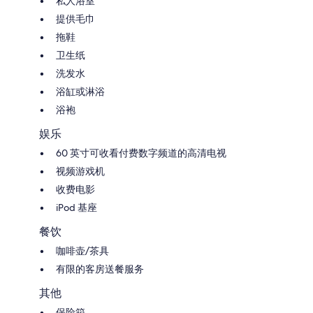
私人浴室
提供毛巾
拖鞋
卫生纸
洗发水
浴缸或淋浴
浴袍
娱乐
60 英寸可收看付费数字频道的高清电视
视频游戏机
收费电影
iPod 基座
餐饮
咖啡壶/茶具
有限的客房送餐服务
其他
保险箱