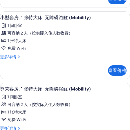
房,
特
1
大
张
高档床上用品、客房内保险箱、办公桌
显
2
特
床,
小型套房, 1 张特大床, 无障碍浴缸 (Mobility)
示
大
无
1 间卧室
床,
小
障
无
可容纳 2 人（按实际入住人数收费）
型
障
碍
1 张特大床
碍
套
浴
浴
免费 Wi-Fi
房,
缸
缸
小
更多详情
(Mobility)
1
型
(Mobility)
更
张
套
多
的
查看价格
房,
特
信
所
1
息
大
张
有
高档床上用品、客房内保险箱、办公桌
显
3
特
床,
尊荣客房, 1 张特大床, 无障碍浴缸 (Mobility)
照
示
大
无
1 间卧室
床,
片
尊
障
无
可容纳 2 人（按实际入住人数收费）
荣
障
碍
1 张特大床
碍
客
浴
浴
免费 Wi-Fi
房,
缸
缸
尊
更多详情
(Mobility)