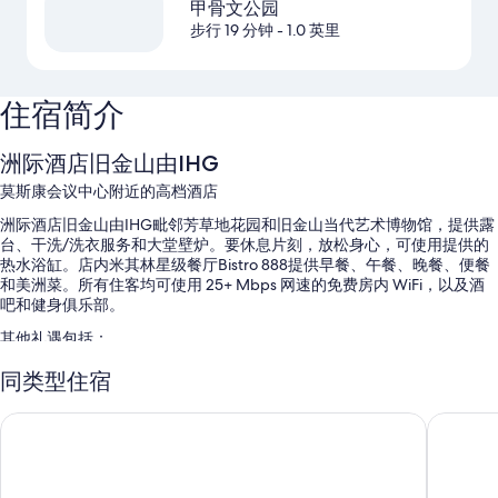
甲骨文公园
步行 19 分钟
- 1.0 英里
住宿简介
洲际酒店旧金山由IHG
莫斯康会议中心附近的高档酒店
洲际酒店旧金山由IHG毗邻芳草地花园和旧金山当代艺术博物馆，提供露
台、干洗/洗衣服务和大堂壁炉。要休息片刻，放松身心，可使用提供的
热水浴缸。店内米其林星级餐厅Bistro 888提供早餐、午餐、晚餐、便餐
和美洲菜。所有住客均可使用 25+ Mbps 网速的免费房内 WiFi，以及酒
吧和健身俱乐部。
其他礼遇包括：
室内游泳池
同类型住宿
豪华轿车或公务车服务、全套早餐（收费）和代客停车（收费）
旧金山市中心凯悦嘉轩酒店
旧金山市
电动车充电站、免费报纸和户外家具
宴会厅、旅游/票务服务和行李储存室
在住客点评中，员工服务、出众的住宿场所条件和优越地理位置得到