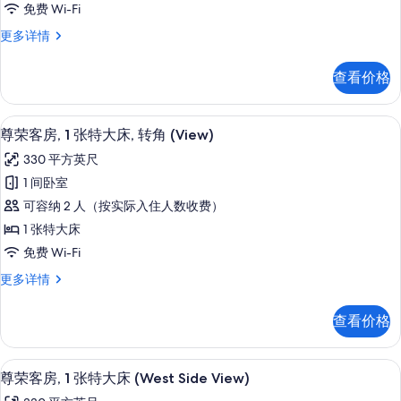
照
信
免费 Wi-Fi
息
1
片
尊
更多详情
张
荣
特
客
查看价格
房,
大
1
床
张
尊荣客房, 1 张特大床, 转角 (Vie
显
5
特
(West
尊荣客房, 1 张特大床, 转角 (View)
示
大
Side
330 平方英尺
床
尊
View)
(West
1 间卧室
荣
的
Side
可容纳 2 人（按实际入住人数收费）
View)
客
所
更
1 张特大床
房,
有
多
免费 Wi-Fi
信
1
照
息
尊
更多详情
张
片
荣
特
客
查看价格
房,
大
1
床,
张
客房服务设施
显
6
特
转
尊荣客房, 1 张特大床 (West Side View)
示
大