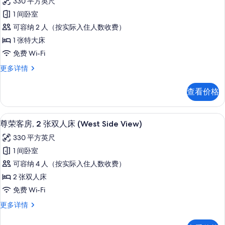
角
330 平方英尺
床,
尊
(View)
转
1 间卧室
荣
角
的
可容纳 2 人（按实际入住人数收费）
(View)
客
所
更
1 张特大床
房,
多
有
免费 Wi-Fi
信
1
照
息
尊
更多详情
张
片
荣
特
客
查看价格
房,
大
1
床
张
高档床上用品、客房内保险箱、办公桌
显
7
特
(West
尊荣客房, 2 张双人床 (West Side View)
示
大
Side
330 平方英尺
床
尊
View)
(West
1 间卧室
荣
的
Side
可容纳 4 人（按实际入住人数收费）
View)
客
所
更
2 张双人床
房,
有
多
免费 Wi-Fi
信
2
照
息
尊
更多详情
张
片
荣
双
客