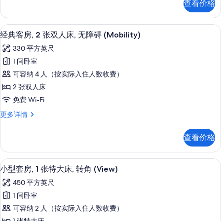
查看价格
房,
人
2
床
张
高档床上用品、客房内保险箱、办公桌
显
5
双
(West
经典客房, 2 张双人床, 无障碍 (Mobility)
示
人
Side
330 平方英尺
床
经
View)
(West
1 间卧室
典
的
Side
可容纳 4 人（按实际入住人数收费）
View)
客
所
更
2 张双人床
房,
有
多
免费 Wi-Fi
信
2
照
息
经
更多详情
张
片
典
双
客
查看价格
房,
人
2
床,
张
高档床上用品、客房内保险箱、办公桌
显
4
双
无
小型套房, 1 张特大床, 转角 (View)
示
人
障
450 平方英尺
床,
小
碍
无
1 间卧室
型
障
(Mobility)
可容纳 2 人（按实际入住人数收费）
碍
套
的
(Mobility)