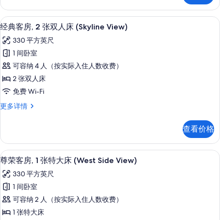
床
1
(West
张
高档床上用品、客房内保险箱、办公桌
显
Side
5
大
经典客房, 2 张双人床 (Skyline View)
示
床
View)
330 平方英尺
(West
经
的
Side
1 间卧室
典
所
View)
可容纳 4 人（按实际入住人数收费）
更
客
有
多
2 张双人床
房,
照
信
免费 Wi-Fi
息
2
片
经
更多详情
张
典
双
客
查看价格
房,
人
2
床
张
高档床上用品、客房内保险箱、办公桌
显
5
双
(Skyline
尊荣客房, 1 张特大床 (West Side View)
示
人
View)
330 平方英尺
床
尊
的
(Skyline
1 间卧室
荣
View)
所
可容纳 2 人（按实际入住人数收费）
更
客
有
多
1 张特大床
房,