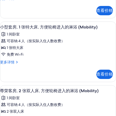
1
荣
(Mobility)
更
张
客
多
的
查看价格
房,
特
信
所
1
息
大
张
有
高档床上用品、客房内保险箱、办公桌
显
2
特
床,
小型套房, 1 张特大床, 方便轮椅进入的淋浴 (Mobility)
照
示
大
无
1 间卧室
床,
片
小
障
无
可容纳 4 人（按实际入住人数收费）
型
障
碍
1 张特大床
碍
套
浴
浴
免费 Wi-Fi
房,
缸
缸
小
更多详情
(Mobility)
1
型
(Mobility)
更
张
套
多
的
查看价格
房,
特
信
所
1
息
大
张
有
高档床上用品、客房内保险箱、办公桌
显
2
特
床,
尊荣客房, 2 张双人床, 方便轮椅进入的淋浴 (Mobility)
照
示
大
方
1 间卧室
床,
片
尊
便
方
可容纳 4 人（按实际入住人数收费）
荣
便
轮
2 张双人床
轮
客