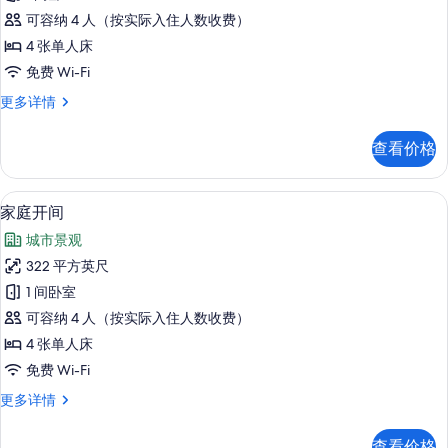
更
房
照
多
可容纳 4 人（按实际入住人数收费）
(Sea
信
片
4 张单人床
Front)
息
免费 Wi-Fi
的
家
更多详情
所
庭
有
房
查看价格
(Sea
照
Front)
片
更
客房内保险箱、办公桌、笔记本电脑工
显
12
多
家庭开间
示
信
城市景观
息
家
322 平方英尺
庭
1 间卧室
开
可容纳 4 人（按实际入住人数收费）
间
4 张单人床
的
免费 Wi-Fi
所
家
更多详情
有
庭
照
开
查看价格