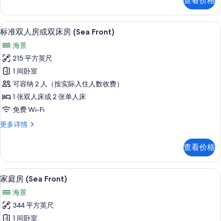
查看价格
人
房
房
的
或
标准双人房或双床房 (Sea Front)
显
18
双
标准双人房或双床房 (Sea Front)
所
示
床
有
海景
房
标
更
照
215 平方英尺
准
多
片
1 间卧室
信
双
息
可容纳 2 人（按实际入住人数收费）
人
1 张双人床或 2 张单人床
房
免费 Wi-Fi
或
标
更多详情
双
准
床
双
查看价格
人
房
房
(Sea
或
客房内保险箱、办公桌、笔记本电脑工
显
12
双
Front)
家庭房 (Sea Front)
示
床
的
海景
房
家
所
(Sea
344 平方英尺
庭
Front)
有
1 间卧室