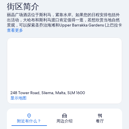
街区简介
丽晶广场酒店位于斯利马，紧靠水岸。如果您的日程安排包括外
出活动，大哈布和斯利马渡口肯定值得一逛，若想欣赏当地自然
景观，可以探索圣乔治海滩和Upper Barrakka Gardens (上巴拉卡
花园)。斯利马海滨散步道和马尔他体验是另外两个值得推荐的游
查看更多
玩去处。
访问我们的斯利马旅行指南
248 Tower Road, Sliema, Malta, SLM 1600
显示地图
地图
附近有什么？
周边介绍
餐厅