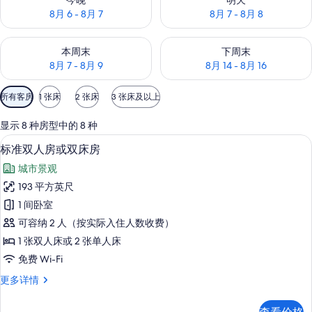
今晚
明天
8月 6 - 8月 7
8月 7 - 8月 8
查看本周末的空房情况：8月 7 - 8月 9
查看下周末的空房情况：8月 14 -
本周末
下周末
8月 7 - 8月 9
8月 14 - 8月 16
可
所有客房
1 张床
2 张床
3 张床及以上
用
的
显示 8 种房型中的 8 种
客
标准双人房或双床房 | 客房内保险箱
显
12
标准双人房或双床房
房
示
筛
城市景观
标
选
193 平方英尺
准
条
1 间卧室
双
件
可容纳 2 人（按实际入住人数收费）
人
1 张双人床或 2 张单人床
房
免费 Wi-Fi
或
标
更多详情
双
准
床
双