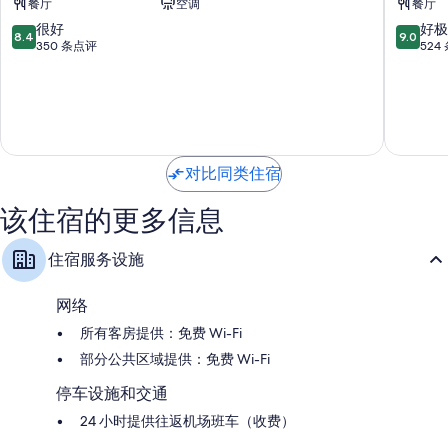
餐厅
空调
餐厅
店
敦
衣柜/壁橱、每日客房清洁服务和书桌
Sliema
人
8.4
9.0
很好
好极
8.4
9.0
酒
分，
分，
350 条点评
524
店
总
总
Sliema
分
分
10，
10，
很
好
好，
极
350
了，
条
524
对比同类住宿
点
条
评
点
该住宿的更多信息
评
住宿服务设施
网络
所有客房提供：免费 Wi-Fi
部分公共区域提供：免费 Wi-Fi
停车设施和交通
24 小时提供往返机场班车（收费）