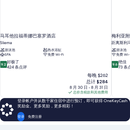
马耳他拉福蒂娜巴塞罗酒店
梅利亚附
Sliema
距离斯利马
游泳池
热水浴缸
游泳池
SPA
免费 Wi-Fi
免费 Wi-
9.2
9.6
好极了
绝佳
9.2
9.6
分，
分，
424 条点评
73 条
总
总
每晚 $262
分
分
新
总计 $284
10，
10，
价
8 月 30 日 - 8 月 31 日
好
绝
格
总价含税款和其他费用
极
佳，
$284
了，
73
登录帐户并从数千家住宿中进行预订，即可获得 OneKeyCash
424
条
奖励金。更多奖励，更多精彩！
条
点
点
评
登录
免费注册
评