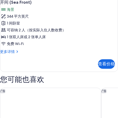
12
开间 (Sea Front)
示
海景
开
344 平方英尺
间
1 间卧室
(Sea
可容纳 2 人（按实际入住人数收费）
Front)
1 张双人床或 2 张单人床
的
免费 Wi-Fi
所
开
更多详情
有
间
照
(Sea
查看价格
Front)
片
更
多
您可能也喜欢
信
息
马耳他拉福蒂娜巴塞罗酒店
梅利亚附
广告
广告