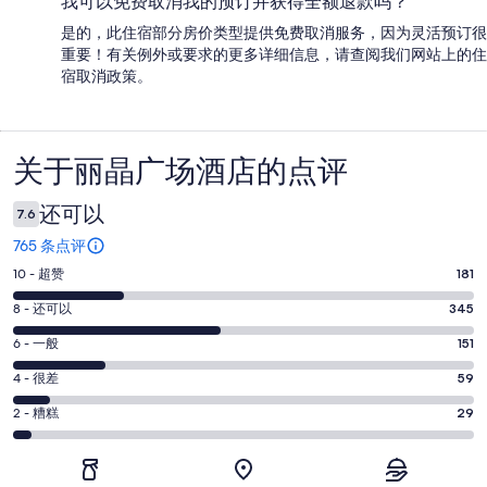
我可以免费取消我的预订并获得全额退款吗？
是的，此住宿部分房价类型提供免费取消服务，因为灵活预订很
重要！有关例外或要求的更多详细信息，请查阅我们网站上的住
宿取消政策。
关于丽晶广场酒店的点评
点
评
还可以
7.6
765 条点评
10
10 - 超赞
181
分
8
8 - 还可以
345
-
分
超
6
6 - 一般
151
-
分
赞。
还
4
4 - 很差
59
-
181
分
可
一
2
条
2 - 糟糕
29
-
以。
分
般。
好
很
345
-
151
评，
差。
条
糟
条