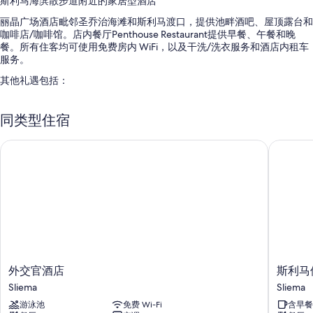
斯利马海滨散步道附近的家居型酒店
丽晶广场酒店毗邻圣乔治海滩和斯利马渡口，提供池畔酒吧、屋顶露台和
咖啡店/咖啡馆。店内餐厅Penthouse Restaurant提供早餐、午餐和晚
餐。所有住客均可使用免费房内 WiFi，以及干洗/洗衣服务和酒店内租车
服务。
其他礼遇包括：
季节性开放的室外游泳池和室内游泳池，配备日光浴躺椅和池畔遮阳
伞
同类型住宿
自助式早餐（收费）、往返机场班车（收费）和保姆服务（收费）
外交官酒店
斯利马伦
宴会厅、24 小时前台服务和自动售货机
前台保险箱、旅游/票务服务和多语言服务
在住客点评中，员工服务得到了很高的评价。
客房特色
所有 211 间客房均配有笔记本电脑工作区和空调等贴心细节，还有免费
WiFi和保险箱等设施/服务。
外
斯
更多设施/服务还包括：
外交官酒店
斯利马
交
利
Sliema
Sliema
浴室配备浴缸或淋浴和免费洗浴用品
官
马
游泳池
免费 Wi-Fi
含早餐
酒
伦
32-英寸液晶电视，带有线频道