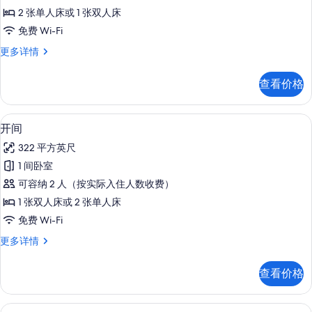
人
2 张单人床或 1 张双人床
房
免费 Wi-Fi
或
高
更多详情
双
级
床
双
查看价格
人
房
房
(Sea
或
客房内保险箱、办公桌、笔记本电脑工
显
12
双
Front)
开间
示
床
的
322 平方英尺
房
开
所
(Sea
1 间卧室
间
Front)
有
可容纳 2 人（按实际入住人数收费）
更
的
照
多
1 张双人床或 2 张单人床
所
信
片
免费 Wi-Fi
息
有
开
更多详情
照
间
片
更
查看价格
多
信
息
客房内保险箱、办公桌、笔记本电脑工
显