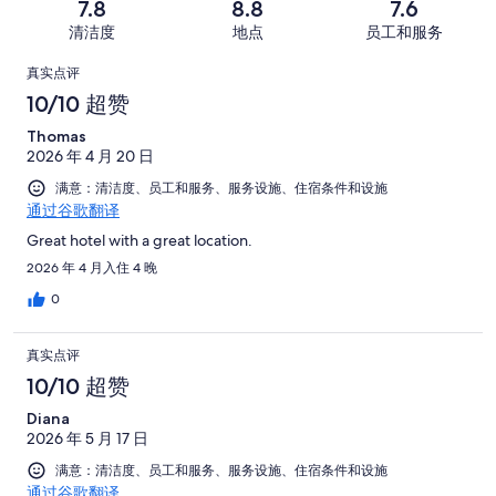
共
7.8
8.8
7.6
59
好
糕。
好
有
条
清洁度
地点
员工和服务
评，
29
评，
765
好
共
点
条
共
条
真实点评
评，
有
好
有
点
评
10/10 超赞
共
765
评，
765
评
有
条
Thomas
共
条
765
点
2026 年 4 月 20 日
有
点
条
评
765
满意：清洁度、员工和服务、服务设施、住宿条件和设施
评
点
通过谷歌翻译
条
评
点
Great hotel with a great location.
评
2026 年 4 月入住 4 晚
0
真实点评
10/10 超赞
Diana
2026 年 5 月 17 日
满意：清洁度、员工和服务、服务设施、住宿条件和设施
通过谷歌翻译