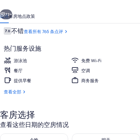
的
一个
下一个
照
73+
概述
客房
地点
政策
片
点
不错
7.6
查看所有 765 条点评
库
7.6/10
评
热门服务设施
游泳池
免费 Wi-Fi
餐厅
空调
提供早餐
商务服务
建筑设计
查看全部
客房选择
查看这些日期的空房情况
查看今晚的空房情况：8月 6 - 8月 7
查看明天的空房情况：8月 7 - 8