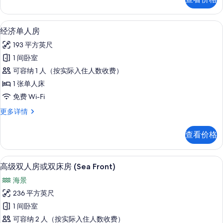
间
片
更
多
经济单人房 | 客房内保险箱、办公桌
显
5
信
经济单人房
示
息
193 平方英尺
经
1 间卧室
济
可容纳 1 人（按实际入住人数收费）
单
1 张单人床
人
免费 Wi-Fi
房
经
更多详情
的
济
所
单
查看价格
人
有
房
照
更
高级双人房或双床房 (Sea Front)
显
13
多
高级双人房或双床房 (Sea Front)
片
示
信
海景
息
高
236 平方英尺
级
1 间卧室
双
可容纳 2 人（按实际入住人数收费）