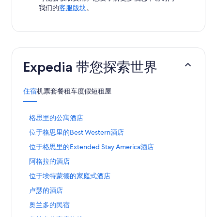
我们的
客服版块
。
Expedia 带您探索世界
住宿
机票
套餐
租车
度假短租屋
打
格思里的公寓酒店
开
打
位于格思里的Best Western酒店
格
开
思
打
位于格思里的Extended Stay America酒店
位
里
开
于
的
打
阿格拉的酒店
位
格
公
开
于
思
打
位于埃特蒙德的家庭式酒店
寓
阿
格
里
开
酒
格
思
打
卢瑟的酒店
的
位
店
拉
里
开
B
于
页
的
打
奥兰多的民宿
的
卢
e
埃
面
酒
开
E
瑟