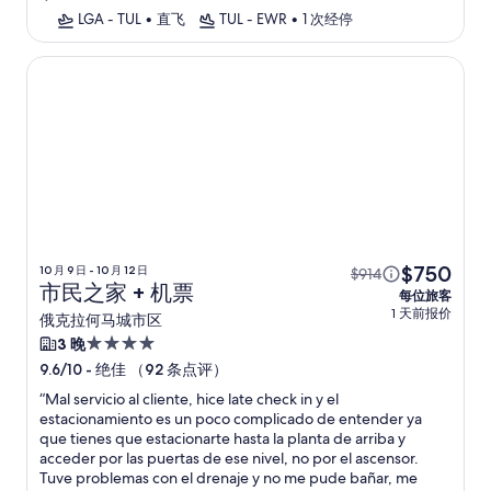
LGA - TUL
•
直飞
TUL - EWR
•
1 次经停
市民之家
$750
10 月 9 日 - 10 月 12 日
$914
市民之家 + 机票
每位旅客
1 天前报价
俄克拉何马城市区
4.0
3 晚
星
-
绝佳 （92 条点评）
9.6/10
住
“
Mal servicio al cliente, hice late check in y el
宿
estacionamiento es un poco complicado de entender ya
que tienes que estacionarte hasta la planta de arriba y
acceder por las puertas de ese nivel, no por el ascensor.
Tuve problemas con el drenaje y no me pude bañar, me