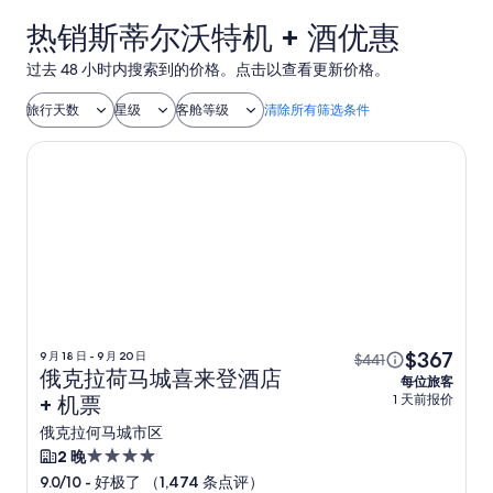
热销斯蒂尔沃特机 + 酒优惠
过去 48 小时内搜索到的价格。点击以查看更新价格。
旅行天数
星级
客舱等级
清除所有筛选条件
俄克拉荷马城喜来登酒店
$367
9 月 18 日 - 9 月 20 日
$441
俄克拉荷马城喜来登酒店
每位旅客
1 天前报价
+ 机票
俄克拉何马城市区
4.0
2 晚
星
-
好极了 （1,474 条点评）
9.0/10