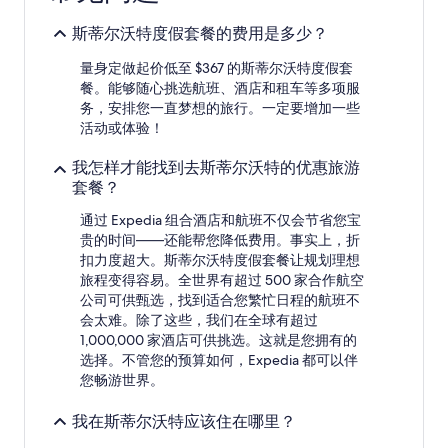
的、
2
斯蒂尔沃特度假套餐的费用是多少？
位
成
量身定做起价低至 $367 的斯蒂尔沃特度假套
人
餐。能够随心挑选航班、酒店和租车等多项服
1
务，安排您一直梦想的旅行。一定要增加一些
晚
活动或体验！
住
宿
我怎样才能找到去斯蒂尔沃特的优惠旅游
的
每
套餐？
晚
通过 Expedia 组合酒店和航班不仅会节省您宝
最
低
贵的时间——还能帮您降低费用。事实上，折
价
扣力度超大。斯蒂尔沃特度假套餐让规划理想
格。
旅程变得容易。全世界有超过 500 家合作航空
价
公司可供甄选，找到适合您繁忙日程的航班不
格
会太难。除了这些，我们在全球有超过
和
1,000,000 家酒店可供挑选。这就是您拥有的
供
选择。不管您的预算如何，Expedia 都可以伴
应
您畅游世界。
情
况
可
我在斯蒂尔沃特应该住在哪里？
能