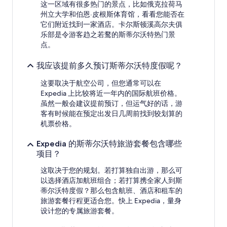
会
这一区域有很多热门的景点，比如俄克拉荷马
有
州立大学和伯恩·皮根斯体育馆，看看您能否在
所
它们附近找到一家酒店。卡尔斯顿溪高尔夫俱
变
乐部是令游客趋之若鹜的斯蒂尔沃特热门景
动。
点。
可
能
我应该提前多久预订斯蒂尔沃特度假呢？
需
遵
这要取决于航空公司，但您通常可以在
守
Expedia 上比较将近一年内的国际航班价格。
其
虽然一般会建议提前预订，但运气好的话，游
他
条
客有时候能在预定出发日几周前找到较划算的
款。
机票价格。
Expedia 的斯蒂尔沃特旅游套餐包含哪些
项目？
这取决于您的规划。若打算独自出游，那么可
以选择酒店加航班组合；若打算携全家人到斯
蒂尔沃特度假？那么包含航班、酒店和租车的
旅游套餐行程更适合您。快上 Expedia，量身
设计您的专属旅游套餐。