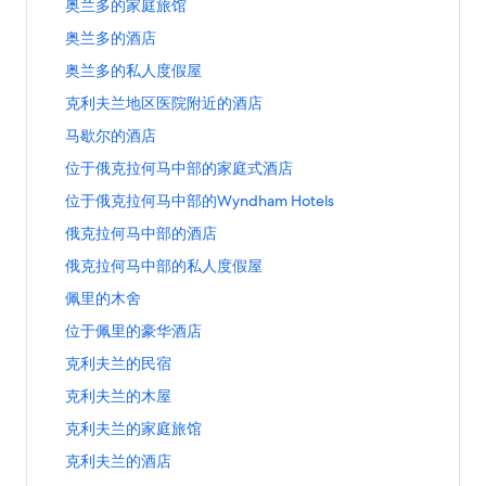
s
特
打
奥兰多的家庭旅馆
的
店
奥
x
的
t
蒙
开
链
页
兰
t
酒
打
奥兰多的酒店
W
德
奥
接
面
多
e
店
开
e
的
兰
的
的
打
奥兰多的私人度假屋
n
页
奥
s
家
多
链
民
开
d
面
兰
t
庭
的
打
克利夫兰地区医院附近的酒店
接
宿
奥
e
的
多
e
式
家
开
页
兰
d
链
的
打
马歇尔的酒店
r
酒
庭
克
面
多
S
接
酒
开
n
店
旅
利
的
的
打
位于俄克拉何马中部的家庭式酒店
t
店
马
酒
页
馆
夫
链
私
开
a
页
歇
店
面
页
兰
打
位于俄克拉何马中部的Wyndham Hotels
接
人
位
y
面
尔
页
的
面
地
开
度
于
A
的
的
打
俄克拉何马中部的酒店
面
链
的
区
位
假
俄
m
链
酒
开
的
接
链
医
于
屋
克
打
俄克拉何马中部的私人度假屋
e
接
店
俄
链
接
院
俄
页
拉
开
r
页
克
接
附
克
打
佩里的木舍
面
何
俄
i
面
拉
近
拉
开
的
马
克
c
的
何
打
位于佩里的豪华酒店
的
何
佩
链
中
拉
a
链
马
开
酒
马
里
接
部
何
打
克利夫兰的民宿
酒
接
中
位
店
中
的
的
马
开
店
部
于
页
部
木
打
克利夫兰的木屋
家
中
克
页
的
佩
面
的
舍
开
庭
部
利
面
酒
里
打
克利夫兰的家庭旅馆
的
W
页
克
式
的
夫
的
店
的
开
链
y
面
利
酒
私
兰
打
克利夫兰的酒店
链
页
豪
克
接
n
的
夫
店
人
的
开
接
面
华
利