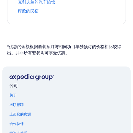
d
链
兰
打
克利夫兰的汽车旅馆
页
度
民
克
的
酒
夫
h
接
的
开
面
假
宿
利
链
店
兰
打
库欣的民宿
a
木
克
的
屋
页
夫
接
页
的
开
m
屋
利
链
页
面
兰
面
家
库
H
页
夫
接
面
的
的
的
庭
欣
o
面
兰
的
链
酒
链
旅
的
t
的
的
链
接
店
接
馆
民
e
链
汽
接
页
页
宿
l
接
车
面
*优惠的金额根据套餐预订与相同项目单独预订的价格相比较得
面
页
s
旅
的
出。并非所有套餐均可享受优惠。
的
面
页
馆
链
链
的
面
页
接
接
链
的
面
接
链
的
接
链
接
公司
关于
求职招聘
上架您的房源
合作伙伴