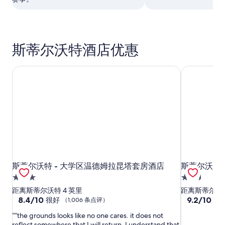
斯蒂尔沃特酒店优惠
斯蒂尔沃特 - 大学区温德姆拉昆塔套房酒店
斯蒂尔沃特
斯蒂尔沃特 - 大学区温德姆拉昆塔套房酒店
斯蒂尔沃特
斯蒂尔沃特 - 大学区温德姆拉昆塔套房酒店
斯蒂尔沃特
3.0
2.5
星
星
距离斯蒂尔沃特 4 英里
距离斯蒂尔沃特 
住
8.4
住
9.2
8.4/10
9.2/10
很好
好
（1,006 条点评）
分，
分，
宿
宿
“the grounds looks like no one cares. it does not
总
总
reflect somewhere that I will return. I understand that