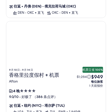
住
往返
•
丹佛 (DEN) - 俄克拉荷马城 (OKC)
宿
DEN - OKC
•
直飞
OKC - DEN
•
直飞
香格里拉度假村
机票立省 100%
9 月 10 日 - 9 月 14 日
香格里拉度假村 + 机票
$949
$1,284
Afton
每位旅客
1 天前报价
4.0
4 晚
星
-
好极了 （386 条点评）
9.0/10
住
往返
•
纽约 (NYC) - 塔尔萨 (TUL)
宿
LGA - TUL
•
直飞
TUL - EWR
•
1 次经停