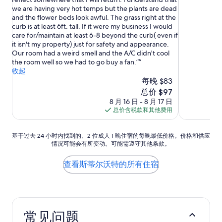
分
分
we are having very hot temps but the plants are dead
10，
10，
and the flower beds look awful. The grass right at the
很
好
curb is at least 6ft. tall. If it were my business I would
好，
极
care for/maintain at least 6-8 beyond the curb( even if
（1,006
了，
it isn't my property) just for safety and appearance.
条
（834
Our room had a weird smell and the A/C didn't cool
点
条
the room well so we had to go buy a fan.”
评）
点
收起
评）
每晚 $83
新
总价 $97
价
8 月 16 日 - 8 月 17 日
格
总价含税款和其他费用
$97
基
基于过去 24 小时内找到的、2 位成人 1 晚住宿的每晚最低价格。价格和供应
情况可能会有所变动。可能需遵守其他条款。
于
过
去
查看斯蒂尔沃特的所有住宿
24
小
时
内
找
常见问题
到