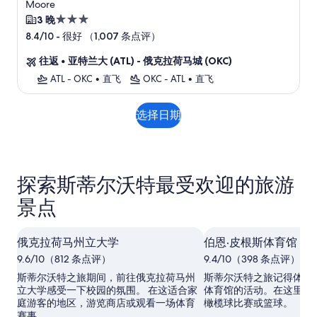
Moore
3.0
3 晚
星
-
很好 （1,007 条点评）
8.4/10
住
往返
•
亚特兰大 (ATL) - 俄克拉荷马城 (OKC)
宿
ATL - OKC
•
直飞
OKC - ATL
•
直飞
选择日期
探索斯蒂尔沃特最受欢迎的旅游
景点
俄克拉荷马州立大学
伯恩·皮根斯体育馆
9.6/10（812 条点评）
9.4/10（398 条点评）
斯蒂尔沃特之旅期间，前往俄克拉荷马州
斯蒂尔沃特之旅记得体验
立大学感受一下校园的氛围。 在这适合家
体育馆的活动。在这里，
庭游客的地区，游览商店或观看一场体育
橄榄球比赛或篮球。
赛事。