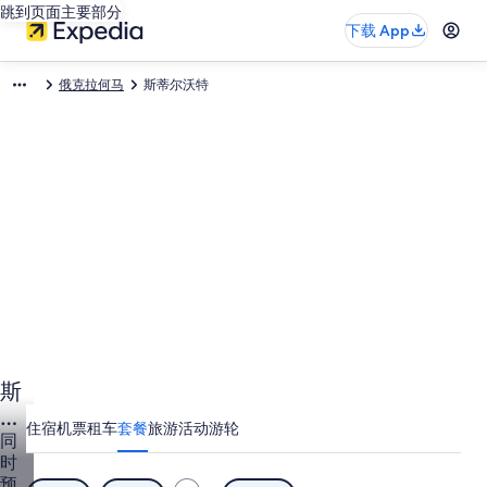
跳到页面主要部分
下载 App
俄克拉何马
斯蒂尔沃特
斯
蒂
住宿
机票
租车
套餐
旅游活动
游轮
尔
同
时
沃
预