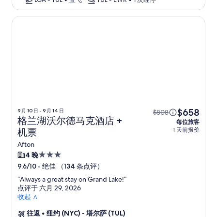
格兰湖沃尔德马克酒店
$658
9 月 10 日 - 9 月 14 日
$808
格兰湖沃尔德马克酒店 +
每位旅客
1 天前报价
机票
Afton
3.0
4 晚
星
-
绝佳 （134 条点评）
9.6/10
住
“
Always a great stay on Grand Lake!
”
宿
点评于 六月 29, 2026
收起 ∧
往返
•
纽约 (NYC) - 塔尔萨 (TUL)