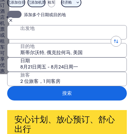
特
已添加住宿
已添加机票
租车
经济舱
订
旅
酒
添加多个日期或目的地
游
店 +
套
机
出发地
票
票 |
或
斯
租
蒂
目的地
车
尔
可
沃
享
日期
优
特
惠
机
旅客
票
+酒
搜索
店
优
惠
低
安心计划、放心预订、舒心
至
出行
4