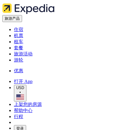
旅游产品
住宿
机票
租车
套餐
旅游活动
游轮
优惠
打开 App
USD
•
上架您的房源
帮助中心
行程
登录