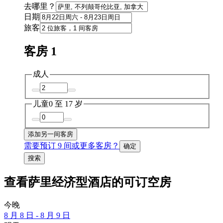
去哪里？
日期
旅客
客房 1
成人
儿童
0 至 17 岁
添加另一间客房
需要预订 9 间或更多客房？
确定
搜索
查看萨里经济型酒店的可订空房
今晚
8 月 8 日 - 8 月 9 日