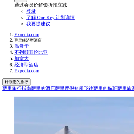
通过会员价解锁折扣立减
登录
了解 One Key 计划详情
我要提建议
Expedia.com
萨里经济型酒店​
温哥华
不列颠哥伦比亚
加拿大
经济型酒店
Expedia.com
计划您的旅行
萨里旅行指南
萨里的酒店
萨里度假短租
飞往萨里的航班
萨里旅