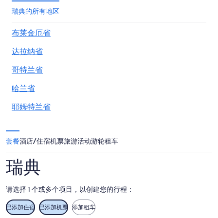
瑞典的所有地区
布莱金厄省
达拉纳省
哥特兰省
哈兰省
耶姆特兰省
克鲁努贝里省
套餐
酒店/住宿
机票
旅游活动
游轮
租车
北博滕省
瑞典
斯堪尼郡
斯德哥尔摩省
请选择 1 个或多个项目，以创建您的行程：
索德曼兰省
已添加住宿
已添加机票
添加租车
韦姆兰省