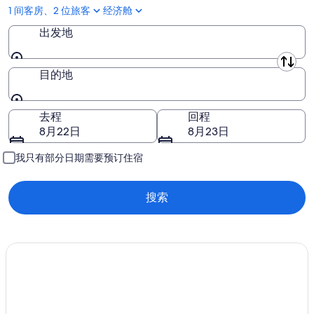
1 间客房、2 位旅客
经济舱
西博滕省
出发地
西诺尔兰省
出发地
目的地
西曼兰郡
西约塔兰省
目的地
去程
回程
8月22日
8月23日
东约特兰县
我只有部分日期需要预订住宿
搜索