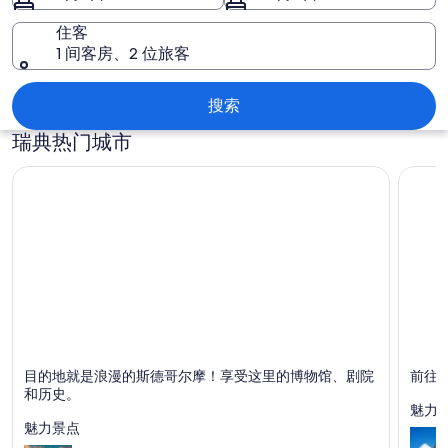
住客
1 间客房、2 位旅客
瑞典
搜索
瑞典热门城市
斯德哥尔摩
哥德堡
目的地就是浪漫的斯德哥尔摩！享受这里的博物馆、剧院
前往
以用餐、购物和历史而闻名
以用餐
和历史。
魅力
魅力景点