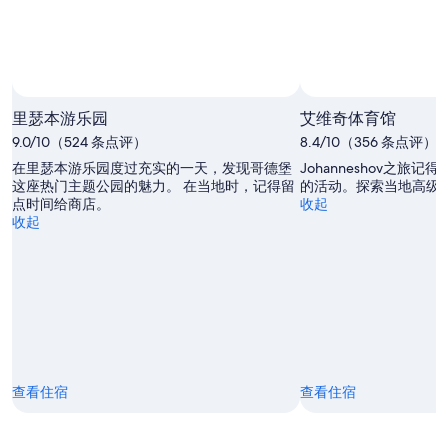
照片拍摄者：Liseberg Amusement Park
公
开
里瑟本游乐园
艾维奇体育馆
照
9.0/10（524 条点评）
8.4/10（356 条点评）
片
在里瑟本游乐园度过充实的一天，发现哥德堡
Johanneshov之旅
拍
这座热门主题公园的魅力。 在当地时，记得留
的活动。探索当地高级
摄
点时间给商店。
收起
者：
收起
Liseberg
Amusement
Park
查看住宿
查看住宿