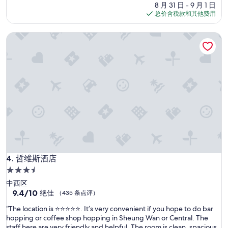
也
评）
价
8 月 31 日 - 9 月 1 日
非
格
总价含税款和其他费用
常
$110
舒
哲维斯酒店
適
，
整
體
優
秀
，
建
議
可
提
供
洗
碗
哲维斯酒店
4. 哲维斯酒店
用
3.5
品
星
中西区
方
住
9.4
9.4/10
便
绝佳
（435 条点评）
分，
客
宿
“
“The location is ⭐️⭐️⭐️⭐️⭐️. It’s very convenient if you hope to do bar
总
人
T
hopping or coffee shop hopping in Sheung Wan or Central. The
分
清
h
staff here are very friendly and helpful. The room is clean, spacious