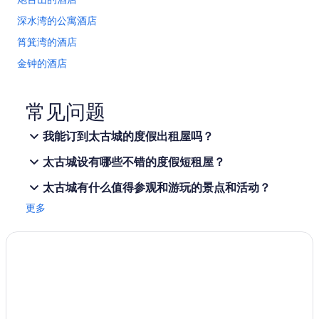
i
n
深水湾的公寓酒店
g
i
筲箕湾的酒店
n
金钟的酒店
S
h
跑马地的酒店
e
u
太古广场购物中心附近的酒店
常见问题
n
筲箕湾天后庙附近的酒店
g
我能订到太古城的度假出租屋吗？
W
香港坟场附近的酒店
a
太古城设有哪些不错的度假短租屋？
n
石澳的民宿
o
太古城有什么值得参观和游玩的景点和活动？
石澳的青年旅舍
r
C
更多
西湾河的酒店
e
n
康山的酒店
t
香港演艺学院附近的酒店
r
a
跑马地马场附近的酒店
l
.
港铁天后站的家庭旅馆
T