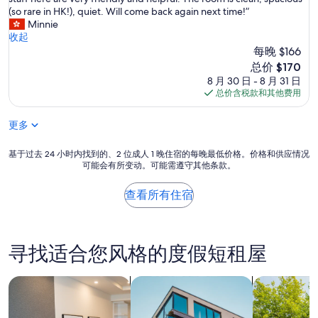
10，
潔
e
(so rare in HK!), quiet. Will come back again next time!”
绝
碗
l
Minnie
佳，
碟
o
收起
（435
。
c
每晚 $166
条
另
a
点
外
新
总价 $170
t
评）
深
价
8 月 30 日 - 8 月 31 日
i
夜
格
总价含税款和其他费用
o
曾
$170
n
出
更多
i
現
s
小
⭐️
基
基于过去 24 小时内找到的、2 位成人 1 晚住宿的每晚最低价格。价格和供应情况
昆
⭐️
可能会有所变动。可能需遵守其他条款。
于
蟲
⭐️
过
，
⭐️
去
由
查看所有住宿
⭐️
24
於
.
小
已
I
时
過
t
内
接
寻找适合您风格的度假短租屋
’
找
待
s
到
服
v
的、
搜索公寓式酒店
搜索出租式公寓
搜索船屋
務
e
2
時
r
位
間
y