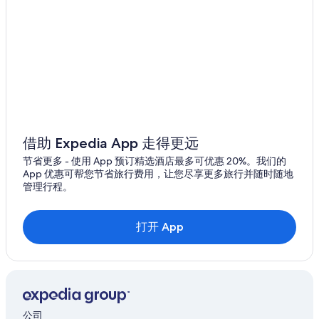
香港岛酒店
h
e
鲗鱼涌的酒店
s
t
位于柴湾的经济型酒店
a
位于柴湾的豪华酒店
f
f
柴湾的酒店
h
e
香港岛的酒店
r
金紫荆广场附近的酒店
e
借助 Expedia App 走得更远
a
位于天后的Marco Polo Hotel Group
r
节省更多 - 使用 App 预订精选酒店最多可优惠 20%。我们的
e
天后的酒店
App 优惠可帮您节省旅行费用，让您尽享更多旅行并随时随地
v
管理行程。
位于铜锣湾的 3 星级酒店
e
r
位于铜锣湾的 5 星级酒店
y
打开 App
f
位于铜锣湾的探险运动酒店
r
位于铜锣湾的公寓式酒店
i
e
位于铜锣湾的精品酒店
n
d
位于铜锣湾的经济型酒店
l
公司