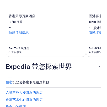
a
变
以
r
动。
協
h
可
助
o
能
。
香港天际万豪酒店
香港喜来登
p
需
若
p
10/10
优秀
10/10
优秀
遵
可
i
守
在
"."
"一般水準"
n
其
此
隐藏详细信息
隐藏详细信
g
他
方
o
条
面
r
款。
再
c
Fan Yu
2 晚住宿
SHIHKAI
2 
加
o
3 天前发布
4 天前发布
強
f
清
f
潔
Expedia 带您探索世界
e
會
e
更
s
理
h
想
o
住宿
机票
套餐
度假短租房
其他
。
p
”
h
入境事务大楼附近的酒店
o
p
香港艺术中心附近的酒店
p
炮台山的酒店