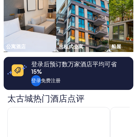
成
，
c
人
職
o
1
員
n
晚
未
v
住
能
e
宿
即
n
的
時
i
每
處
e
晚
理
公寓酒店
出租式公寓
船屋
n
最
。
t
低
翌
i
价
日
登录后预订数万家酒店平均可省
f
格。
職
15%
y
价
員
o
格
已
登录
免费注册
u
和
即
h
供
時
o
应
詢
太古城热门酒店点评
p
情
問
e
况
情
香港天际万豪酒店
香港喜来登
t
可
況
o
能
並
d
会
表
o
有
示
b
所
可