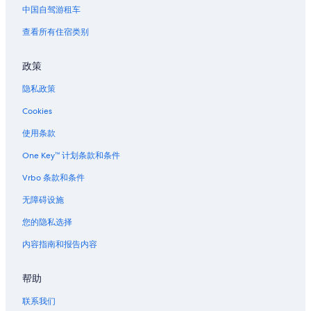
大坑的酒店
n
中国自驾游租车
,
春秧街街市附近的酒店
s
查看所有住宿类别
p
香港会议展览中心附近的酒店
a
浅水湾泳滩附近的酒店
政策
c
i
位于湾仔的 3 星级酒店
隐私政策
o
u
位于湾仔的 5 星级酒店
Cookies
s
位于湾仔的经济型酒店
(
使用条款
s
位于湾仔的设有泳池的酒店
o
One Key™ 计划条款和条件
r
湾仔的酒店
Vrbo 条款和条件
a
鲤鱼门公园及度假村附近的酒店
r
无障碍设施
e
东区尤德夫人那打素医院附近的酒店
i
您的隐私选择
n
位于北角的经济型酒店
H
内容指南和报告内容
位于北角的家庭式酒店
K
!
北角的酒店
帮助
)
,
位于香港东区的设有泳池的酒店
联系我们
q