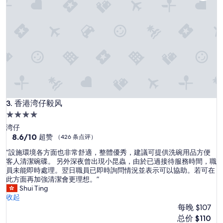
评）
香港湾仔毅风
3. 香港湾仔毅风
4.0
星
湾仔
住
8.6
8.6/10
超赞
（426 条点评）
分，
宿
“
“設施環境各方面也非常舒適，整體優秀，建議可提供洗碗用品方便
总
設
客人清潔碗碟。 另外深夜曾出現小昆蟲，由於已過接待服務時間，職
分
施
員未能即時處理。翌日職員已即時詢問情況並表示可以協助。若可在
10，
環
此方面再加強清潔會更理想。”
超
境
Shui Ting
赞，
各
收起
（426
方
每晚 $107
条
面
点
新
总价 $110