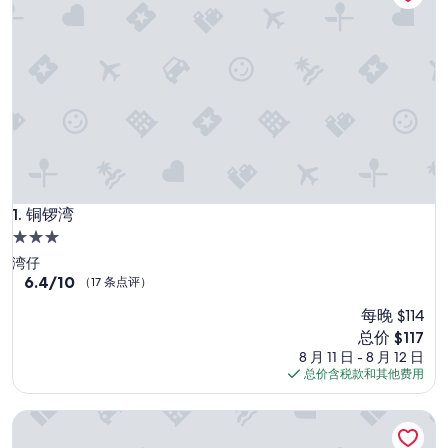
铜锣湾
1. 铜锣湾
3.0
星
湾仔
住
6.4
6.4/10
（17 条点评）
分，
宿
每晚 $114
总
分
新
总价 $117
10，
价
8 月 11 日 - 8 月 12 日
（17
格
总价含税款和其他费用
条
$117
点
香港北角越秀雅诗阁服务公寓
评）