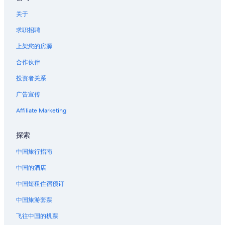
位于铜锣湾的高尔夫酒店
y
a
关于
位于铜锣湾的历史风格酒店
n
d
求职招聘
位于铜锣湾的豪华酒店
h
位于铜锣湾的Mandarin Oriental Hotel Group
上架您的房源
e
l
位于铜锣湾的Marriott Hotels & Resorts
合作伙伴
p
f
位于铜锣湾的Regal Hotels International
投资者关系
u
位于铜锣湾的浪漫酒店
l
广告宣传
.
位于铜锣湾的Rosewood Hotels
Affiliate Marketing
T
h
位于铜锣湾的Shangri-La Hotels and Resorts
e
探索
位于铜锣湾的Sino Group of Hotels
r
o
位于铜锣湾的设有 SPA 水疗的度假村酒店
中国旅行指南
o
m
铜锣湾的酒店
中国的酒店
i
太古的酒店
s
中国短租住宿预订
c
时代广场附近的酒店
中国旅游套票
l
e
太古城中心附近的酒店
飞往中国的机票
a