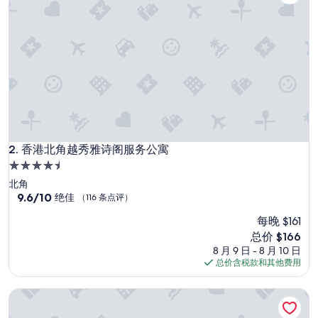
香港北角越秀雅诗阁服务公寓
2. 香港北角越秀雅诗阁服务公寓
4.5
星
北角
住
9.6
9.6/10
绝佳
（116 条点评）
分，
宿
每晚 $161
总
分
新
总价 $166
10，
价
8 月 9 日 - 8 月 10 日
绝
格
总价含税款和其他费用
佳，
$166
（116
香港湾仔毅风
条
点