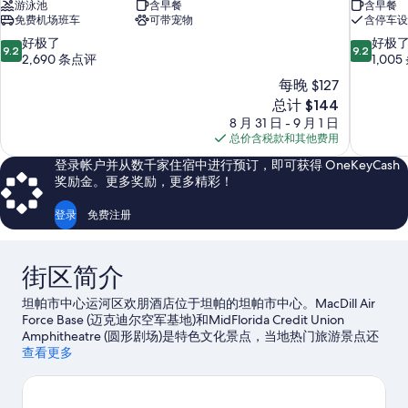
游泳池
含早餐
含早餐
免费机场班车
可带宠物
含停车设
9.2
9.2
好极了
好极
9.2
9.2
分，
分，
2,690 条点评
1,00
总
总
每晚 $127
分
分
新
总计 $144
10，
10，
价
8 月 31 日 - 9 月 1 日
好
好
格
总价含税款和其他费用
极
极
$144
了，
了，
登录帐户并从数千家住宿中进行预订，即可获得 OneKeyCash
2,690
1,005
奖励金。更多奖励，更多精彩！
条
条
点
点
登录
免费注册
评
评
街区简介
坦帕市中心运河区欢朋酒店位于坦帕的坦帕市中心。MacDill Air
Force Base (迈克迪尔空军基地)和MidFlorida Credit Union
Amphitheatre (圆形剧场)是特色文化景点，当地热门旅游景点还
包括佛罗里达水族馆和洛瑞公园坦帕动物园。在基准国际竞技场
查看更多
参加一场活动或游戏，腾出时间，参观不容错过的热门景点坦帕
湾布希花园。抓住机会体验该地区的刺激户外活动，如徒步/骑
行。
访问我们的坦帕旅行指南