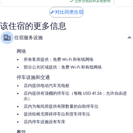
1,079
格
2,752
总价含税款和其他费用
店
中
条
$155
条
坦
心
点
点
对比同类住宿
帕
评
评
市
该住宿的更多信息
中
心
住宿服务设施
网络
所有客房提供：免费 Wi-Fi 和有线网络
部分公共区域提供：免费 Wi-Fi 和有线网络
停车设施和交通
店内提供电动汽车充电桩
店内提供有顶棚的停车位（每晚 USD 41.26；允许自由进
出）
店内为每间房提供有限数量的自助停车位
提供轮椅无障碍停车位和货车停车位
店内停车设施设有车库
餐饮