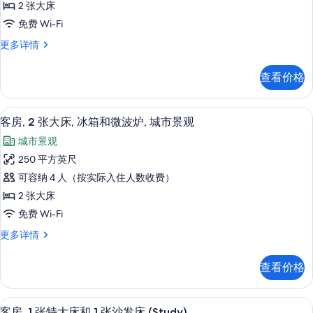
波
2 张大床
波
2
炉,
炉,
免费 Wi-Fi
张
转
转
客
更多详情
角
大
房,
角
更
床,
2
多
的
查看价格
张
冰
信
所
大
息
箱
床,
有
客房景观
显
7
冰
和
客房, 2 张大床, 冰箱和微波炉, 城市景观
照
示
箱
微
城市景观
和
片
客
波
微
250 平方英尺
房,
波
炉
可容纳 4 人（按实际入住人数收费）
炉
2
的
更
2 张大床
张
多
所
免费 Wi-Fi
信
大
有
息
客
更多详情
床,
房,
照
冰
2
片
查看价格
张
箱
大
和
床,
客房景观
显
7
冰
微
客房, 1 张特大床和 1 张沙发床 (Study)