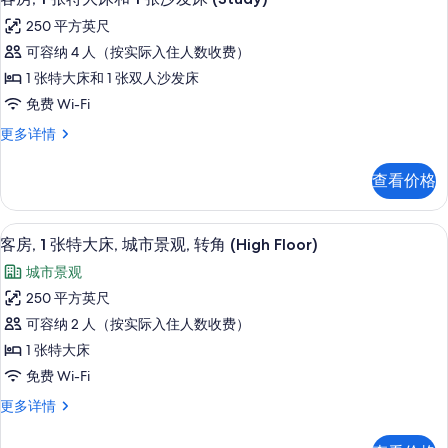
示
箱
波
250 平方英尺
和
客
炉,
微
可容纳 4 人（按实际入住人数收费）
房,
波
城
1 张特大床和 1 张双人沙发床
炉,
1
市
城
免费 Wi-Fi
张
市
景
客
更多详情
景
特
房,
观
观
大
1
更
的
查看价格
张
床
多
所
特
信
和
大
息
有
客房景观
显
5
床
1
客房, 1 张特大床, 城市景观, 转角 (High Floor)
照
示
和
张
城市景观
1
片
客
沙
张
250 平方英尺
房,
沙
发
可容纳 2 人（按实际入住人数收费）
发
1
床
床
1 张特大床
张
(Study)
(Study)
免费 Wi-Fi
更
特
的
多
客
更多详情
大
所
信
房,
床,
息
1
有