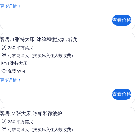
特
&
Hearing)
客
更多详情
Hearing)
大
更
房,
的
床,
多
1
查看价格
信
所
张
冰
息
特
有
箱
大
50-英寸纯平电视 （配备有线频道）、
显
照
4
床,
和
客房, 1 张特大床, 冰箱和微波炉, 转角
示
冰
片
微
250 平方英尺
箱
客
波
和
可容纳 2 人（按实际入住人数收费）
房,
微
炉,
1 张特大床
波
1
城
炉,
免费 Wi-Fi
张
城
市
客
更多详情
市
特
房,
景
景
大
1
观
观
查看价格
张
床,
更
的
特
多
冰
大
信
所
客房内保险箱、笔记本电脑工作区、遮
显
7
床,
箱
客房, 2 张大床, 冰箱和微波炉
息
有
示
冰
和
250 平方英尺
箱
照
客
微
和
可容纳 4 人（按实际入住人数收费）
片
房,
微