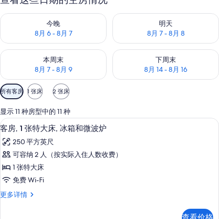
查看今晚的空房情况：8月 6 - 8月 7
查看明天的空房情况：8月 7 - 8
今晚
明天
8月 6 - 8月 7
8月 7 - 8月 8
查看本周末的空房情况：8月 7 - 8月 9
查看下周末的空房情况：8月 14 -
本周末
下周末
8月 7 - 8月 9
8月 14 - 8月 16
可
所有客房
1 张床
2 张床
用
的
显示 11 种房型中的 11 种
客
50-英寸纯平电视 （配备有线频道）、
显
5
客房, 1 张特大床, 冰箱和微波炉
房
示
筛
250 平方英尺
客
选
可容纳 2 人（按实际入住人数收费）
房,
条
1 张特大床
1
件
免费 Wi-Fi
张
客
更多详情
特
房,
大
1
查看价格