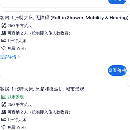
张
床,
特
冰
大
客房, 1 张特大床, 无障碍 (Roll-in S
显
5
床,
箱
客房, 1 张特大床, 无障碍 (Roll-in Shower, Mobility & Hearing)
示
冰
和
250 平方英尺
箱
客
微
和
可容纳 2 人（按实际入住人数收费）
房,
微
波
1 张特大床
波
1
炉
炉
免费 Wi-Fi
张
更
的
客
更多详情
多
特
房,
所
信
大
1
息
有
查看价格
张
床,
照
特
无
大
片
客房景观
显
5
床,
障
客房, 1 张特大床, 冰箱和微波炉, 城市景观
示
无
碍
城市景观
障
客
(Roll-
碍
250 平方英尺
房,
(Roll-
in
可容纳 2 人（按实际入住人数收费）
in
1
Shower,
Shower,
1 张特大床
张
Mobility
Mobility
免费 Wi-Fi
&