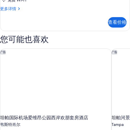
免费 Wi-Fi
信
息
转
更多详情
角
特
查看价格
大
床
房-
您可能也喜欢
带
微
波
坦帕国际机场爱维昂公园西岸欢朋套房酒店
坦帕河景
广告
广告
炉/
冰
箱/
城
景/
高
楼
层
更
多
信
息
坦帕国际机场爱维昂公园西岸欢朋套房酒店
坦帕河景
韦斯特肖尔
Tampa