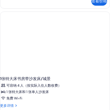
查看价格
张
城
照
特
市
大
片
床,
景
城
观,
市
转
景
观,
角
转
(High
角
(High
Floor)
Floor)
的
更
所
多
信
有
息
照
1张特大床书房带沙发床/城景
片
可容纳 4 人（按实际入住人数收费）
1 张特大床和 1 张单人沙发床
免费 Wi-Fi
1
更多详情
张