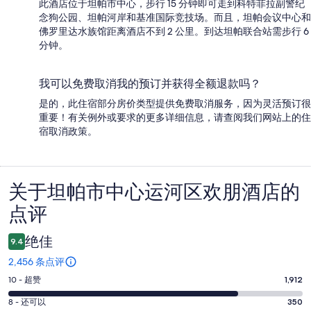
此酒店位于坦帕市中心，步行 15 分钟即可走到科特菲拉副警纪
念狗公园、坦帕河岸和基准国际竞技场。而且，坦帕会议中心和
佛罗里达水族馆距离酒店不到 2 公里。到达坦帕联合站需步行 6
分钟。
我可以免费取消我的预订并获得全额退款吗？
是的，此住宿部分房价类型提供免费取消服务，因为灵活预订很
重要！有关例外或要求的更多详细信息，请查阅我们网站上的住
宿取消政策。
关于坦帕市中心运河区欢朋酒店的
点
点评
评
绝佳
9.4
2,456 条点评
10
10 - 超赞
1,912
分
8
8 - 还可以
350
-