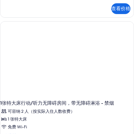
特
查看价格
大
床
书
房
带
沙
发
床/
城
景
更
多
信
息
1张特大床行动/听力无障碍房间，带无障碍淋浴 - 禁烟
可容纳 2 人（按实际入住人数收费）
1 张特大床
免费 Wi-Fi