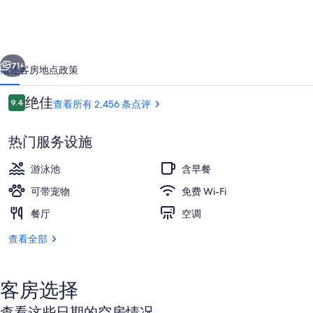
运
河
一个
下一个
区
71+
概述
客房
地点
政策
欢
点
绝佳
9.4
查看所有 2,456 条点评
朋
9.4/10
评
酒
热门服务设施
店
游泳池
含早餐
的
可带宠物
免费 Wi-Fi
照
餐厅
空调
室外游泳池，池畔遮阳伞，日光浴躺椅
片
查看全部
库
客房选择
查看这些日期的空房情况