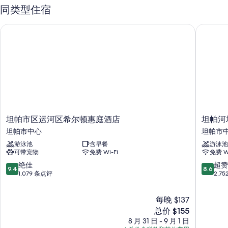
同类型住宿
自助停车（收费）、电动车充电站和大堂咖啡/茶
24 小时前台服务、机房和烧烤炉
坦帕市区运河区希尔顿惠庭酒店
坦帕河堤
礼品店、大堂电视和行李储存室
在住客点评中，员工服务和优越地理位置得到了一致好评。
客房特色
所有 116 间客房均提供笔记本电脑工作区和空调等贴心细节，还有免费
WiFi和保险箱等设施/服务。 在住客点评中，该住宿场所干净的客房得到
了高度评价。
坦
坦
其他设施/服务还包括：
坦帕市区运河区希尔顿惠庭酒店
坦帕河
帕
帕
坦帕市中心
坦帕市
浴室配备浴缸或淋浴和免费洗浴用品
市
河
游泳池
含早餐
游泳池
区
堤
50-英寸平板电视，带收费电视频道
可带宠物
免费 Wi-Fi
免费 Wi
运
豪
衣柜/壁橱、冰箱和微波炉
河
生
9.4
8.6
绝佳
超赞
9.4
8.6
区
广
分，
分，
1,079 条点评
2,7
希
场
总
总
尔
酒
分
分
每晚 $137
顿
店
10，
10，
惠
坦
绝
新
超
总价 $155
庭
帕
佳，
价
赞，
8 月 31 日 - 9 月 1 日
酒
市