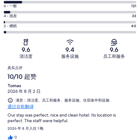
分
超
6
6 - 一般
121
-
分
赞。
还
4
4 - 很差
33
-
1912
分
可
一
2
条
2 - 糟糕
40
-
以。
分
般。
好
很
350
-
121
评，
差。
条
糟
条
共
9.6
9.4
9.6
33
好
糕。
好
有
条
清洁度
服务设施
员工和服务
评，
40
评，
2456
好
共
点
条
共
条
真实点评
评，
有
好
有
点
评
10/10 超赞
共
2456
评，
2456
评
有
条
Tomas
共
条
2456
点
2026 年 8 月 2 日
有
点
条
评
2456
满意：清洁度、员工和服务、服务设施、住宿条件和设施
评
点
通过谷歌翻译
条
评
点
Our stay was perfect, nice and clean hotel. Its location is
perfect. The staff were helpful.
评
2026 年 8 月入住 1 晚
0