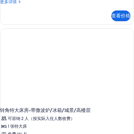
1
更多详情
张
特
查看价格
大
床
行
动/
听
力
无
障
碍
房
间，
带
无
障
碍
淋
浴
-
转角特大床房-带微波炉/冰箱/城景/高楼层
禁
可容纳 2 人（按实际入住人数收费）
烟
更
1 张特大床
多