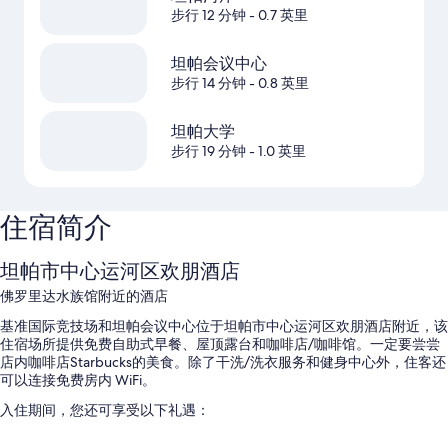
步行 12 分钟
- 0.7 英里
坦帕会议中心
步行 14 分钟
- 0.8 英里
坦帕大学
步行 19 分钟
- 1.0 英里
住宿简介
坦帕市中心运河区欢朋酒店
佛罗里达水族馆附近的酒店
基准国际竞技场和坦帕会议中心位于坦帕市中心运河区欢朋酒店附近，该
住宿场所提供免费自助式早餐、屋顶露台和咖啡店/咖啡馆。一定要尝尝
店内咖啡店Starbucks的美食。除了干洗/洗衣服务和健身中心外，住客还
可以连接免费房内 WiFi。
入住期间，您还可享受以下礼遇：
室外游泳池配备日光浴躺椅和池畔遮阳伞