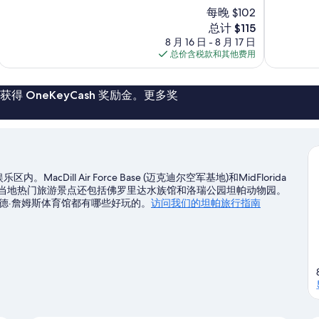
总
总
每晚 $102
分
分
新
总计 $115
10，
10，
价
8 月 16 日 - 8 月 17 日
超
1,006
格
总价含税款和其他费用
赞，
条
$115
1,004
点
条
评
点
 OneKeyCash 奖励金。更多奖
评
cDill Air Force Base (迈克迪尔空军基地)和MidFlorida
是特色文化景点，当地热门旅游景点还包括佛罗里达水族馆和洛瑞公园坦帕动物园。
德·詹姆斯体育馆都有哪些好玩的。
访问我们的坦帕旅行指南