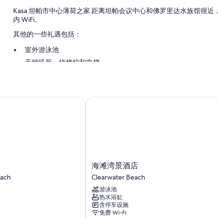
Kasa 坦帕市中心薄荷之家 距离坦帕会议中心和佛罗里达水族馆很近
内 WiFi。
其他的一些礼遇包括：
室外游泳池
无烟场所、烧烤炉和电梯
客房特色
所有 53 间客房均具备笔记本电脑工作区和空调等舒适设施/服务，还有
海滩湾景酒店
更多设施/服务还包括：
浴室配备淋浴设施和免费洗浴用品
55-英寸智能电视，带数码频道
厨房、全尺寸冰箱/冰柜和洗碗机
海
海滩湾景酒店
滩
each
Clearwater Beach
湾
游泳池
景
热水浴缸
酒
含停车设施
店
免费 Wi-Fi
Clearwater