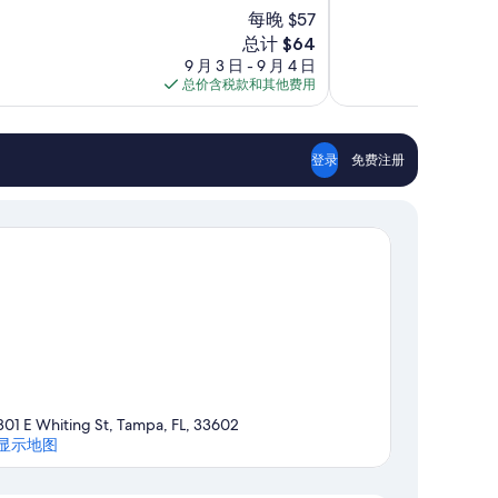
总
每晚 $57
分
新
总计 $64
10，
价
9 月 3 日 - 9 月 4 日
很
格
总价含税款和其他费用
好，
$64
1,008
条
点
登录
免费注册
评
801 E Whiting St, Tampa, FL, 33602
显示地图
地图