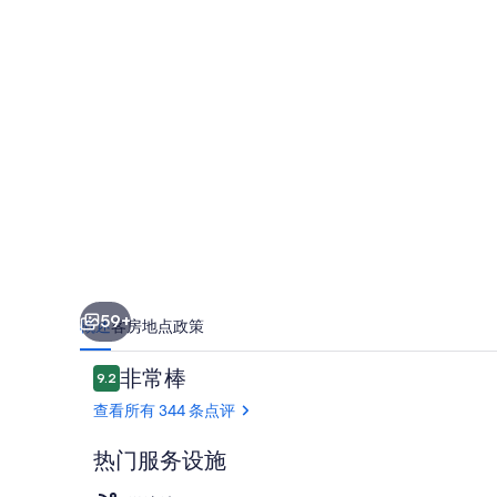
薄
荷
之
家
的
照
片
库
59+
概述
客房
地点
政策
点
非常棒
9.2
9.2/10
评
查看所有 344 条点评
热门服务设施