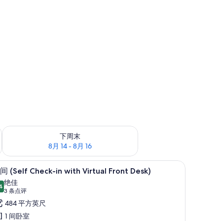
查看下周末的空房情况：8月 14 - 8月 16
下周末
8月 14 - 8月 16
tual Front Desk) | 笔记本电脑工作区、免费 WiFi、床单
开间 (Self Check-in with Virtual Front
显
6
 (Self Check-in with Virtual Front Desk)
示
绝佳
4
9.4 分，满分 10 分
开
(3
3 条点评
条
间
484 平方英尺
点
elf
1 间卧室