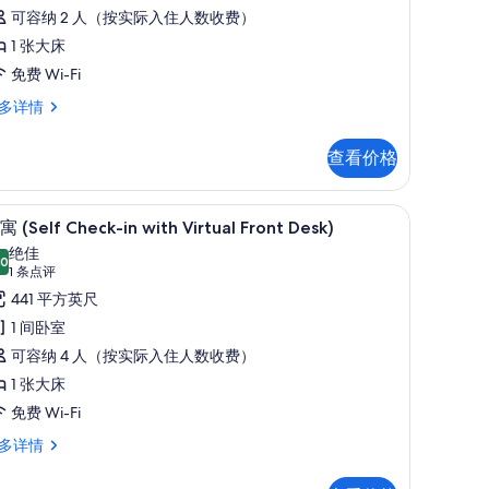
评)
heck-
可容纳 2 人（按实际入住人数收费）
1 张大床
ith
免费 Wi-Fi
irtual
多详情
ront
esk)
lf
查看价格
的
eck-
所
th
笔记本电脑工作区、免费 WiFi、床单
显
有
6
rtual
 (Self Check-in with Virtual Front Desk)
示
ont
照
绝佳
sk)
.0
10.0 分，满分 10 分
公
(1
1 条点评
片
条
寓
441 平方英尺
点
elf
1 间卧室
评)
heck-
可容纳 4 人（按实际入住人数收费）
1 张大床
ith
免费 Wi-Fi
irtual
多详情
ront
esk)
lf