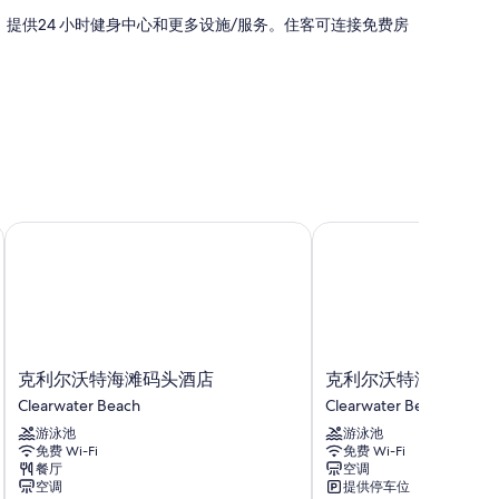
，提供24 小时健身中心和更多设施/服务。住客可连接免费房
免费 WiFi等设施/服务。
克利尔沃特海滩码头酒店
克利尔沃特海滩酒店
克
克
克利尔沃特海滩码头酒店
克利尔沃特海滩酒店
利
利
Clearwater Beach
Clearwater Beach
尔
尔
游泳池
游泳池
沃
沃
免费 Wi-Fi
免费 Wi-Fi
特
特
餐厅
空调
海
海
空调
提供停车位
滩
滩