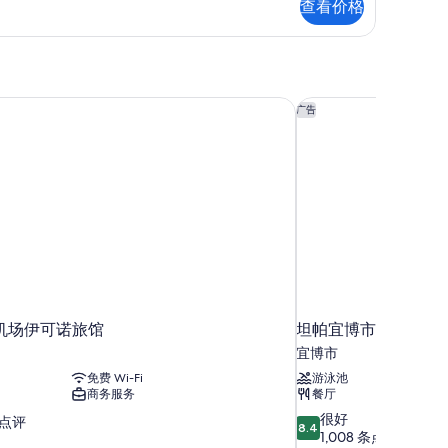
查看价格
的
eck-
所
th
有
rtual
ont
照
sk)
馆机场伊可诺旅馆
坦帕宜博市历史区希
广告
片
馆机场伊可诺旅馆
坦帕宜博市历史区希
宜博市
免费 Wi-Fi
游泳池
商务服务
餐厅
8.4
很好
条点评
8.4
分，
1,008 条点评