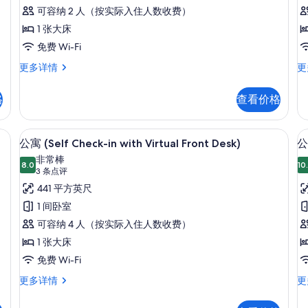
评)
C
台
可容纳 2 人（按实际入住人数收费）
in
(Self
1 张大床
w
Check-
免费 Wi-Fi
V
in
开
开
更多详情
更
F
with
间,
间
D
Virtual
阳
(Se
格
查看价格
台
Ch
Front
(Self
in
Desk)
Check-
wi
h Virtual Front Desk) | 笔记本电脑工作区、免费 WiFi、床单
笔记本电脑工作区、免费 WiFi、床单
显
的
7
in
Vi
公寓 (Self Check-in with Virtual Front Desk)
公寓
示
with
Fr
所
非常棒
Virtual
8.0
De
10
8.0 分，满分 10 分
公
(3
3 条点评
有
Front
更
条
寓
441 平方英尺
Desk)
多
照
点
更
信
(Self
(S
1 间卧室
片
多
息
评)
Check-
C
可容纳 4 人（按实际入住人数收费）
信
in
in
息
1 张大床
with
w
免费 Wi-Fi
Virtual
V
公
公
更多详情
更
Front
F
寓
寓
Desk)
D
(Self
(Se