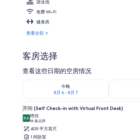
游泳池
免费 Wi-Fi
大堂
健身房
查看全部
客房选择
查看这些日期的空房情况
查看今晚的空房情况：8月 6 - 8月 7
查看明天的空房情
今晚
8月 6 - 8月 7
开间 (Self Check-in with V
显
8
开间 (Self Check-in with Virtual Front Desk)
示
绝佳
9.6
9.6 分，满分 10 分
开
(18
18 条点评
条
间
409 平方英尺
点
(Self
1 间卧室