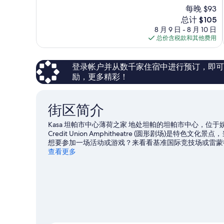
总
每晚 $93
分
新
总计 $105
10，
价
8 月 9 日 - 8 月 10 日
很
格
总价含税款和其他费用
好，
$105
1,005
条
点
登录帐户并从数千家住宿中进行预订，即可获得
评
励，更多精彩！
街区简介
Kasa 坦帕市中心薄荷之家 地处坦帕的坦帕市中心，位于娱乐区内。Ma
Credit Union Amphitheatre (圆形剧场)
想要参加一场活动或游戏？来看看基准国际竞技场或雷蒙
查看更多