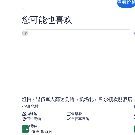
查看价
间
Front
(Self
Desk)
Check-
您可能也喜欢
的
in
with
所
Virtual
坦帕 - 退伍军人高速公路（机场北）希尔顿欢朋酒店
广告
有
Front
Desk)
照
更
片
多
信
息
坦帕 - 退伍军人高速公路（机场北）希尔顿欢朋酒店
小镇乡村
游泳池
含早餐
可带宠物
含停车设施
8.4
很好
8.4
分，
1,005 条点评