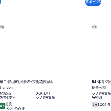
格
查看价格
的
Check-
Ch
in
in
所
with
wi
有
Virtual
Vi
Front
Fr
照
Desk)
De
布兰登坦帕河景希尔顿花园酒店
RJ 体育
广告
广告
片
更
更
多
多
信
信
息
息
布兰登坦帕河景希尔顿花园酒店
RJ 体育
Brandon
德鲁公园
游泳池
热水浴缸
含停车设施
可带宠物
含停车设施
空调
8.6
5.6
超赞
1,006 
5.6
8.6
分，
分，
1,004 条点评