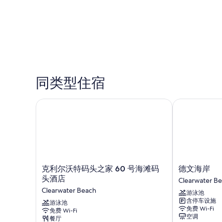
同类型住宿
克利尔沃特码头之家 60 号海滩码头酒店
德文海岸
克
德
克利尔沃特码头之家 60 号海滩码
德文海岸
利
文
头酒店
Clearwater B
尔
海
Clearwater Beach
游泳池
沃
岸
含停车设施
特
游泳池
Clearwater
免费 Wi-Fi
免费 Wi-Fi
码
Beach
空调
餐厅
头