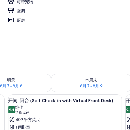
可带宠物
空调
厨房
况：8月 7 - 8月 8
查看本周末的空房情况：8月 7 - 8月 9
明天
本周末
8月 7 - 8月 8
8月 7 - 8月 9
irtual Front Desk) | 笔记本电脑工作区、免费 WiFi、床单
开间, 阳台 (Self Check-in with Vir
显
7
开间, 阳台 (Self Check-in with Virtual Front Desk)
开间
示
绝佳
9.4
9.
9.4 分，满分 10 分
开
(17
17 条点评
条
间,
409 平方英尺
点
(S
阳
1 间卧室