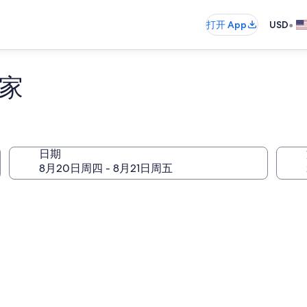
•
打开 App
USD
之家
日期