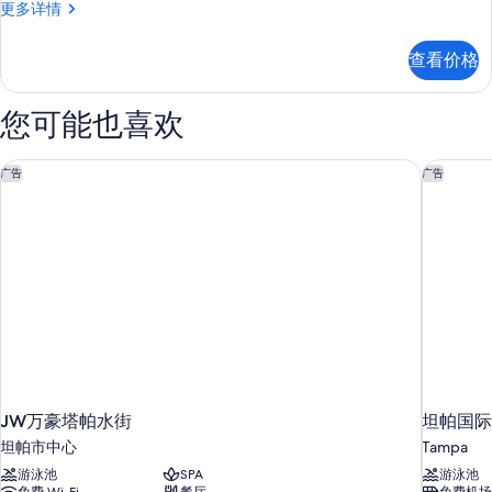
客
更多详情
床
房,
(Mobility
2
查看价格
Accessible,
张
大
Roll-
床
您可能也喜欢
In
(Mobility
Shower)
Accessible,
Roll-
JW万豪塔帕水街
坦帕国际
的
广告
广告
In
所
Shower)
更
有
多
照
信
片
息
JW万豪塔帕水街
坦帕国际
坦帕市中心
Tampa
游泳池
SPA
游泳池