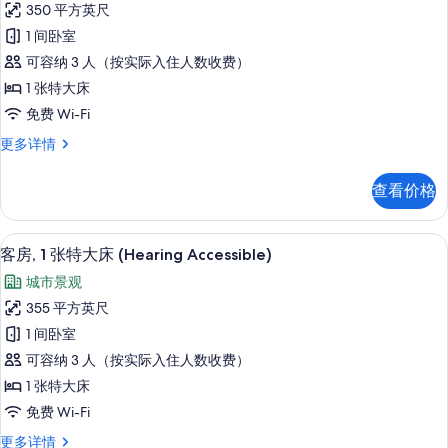
片
多
350 平方英尺
房,
信
1 间卧室
息
1
可容纳 3 人（按实际入住人数收费）
张
1 张特大床
特
免费 Wi-Fi
大
客
更多详情
床
房,
(Mobility
1
查看价格
Accessible,
张
特
Tub)
大
高档床上用品、客房内保险箱、办公桌
显
的
7
床
客房, 1 张特大床 (Hearing Accessible)
示
(Mobility
所
城市景观
Accessible,
客
有
Tub)
355 平方英尺
房,
照
更
1 间卧室
多
1
片
信
可容纳 3 人（按实际入住人数收费）
张
息
1 张特大床
特
免费 Wi-Fi
大
客
更多详情