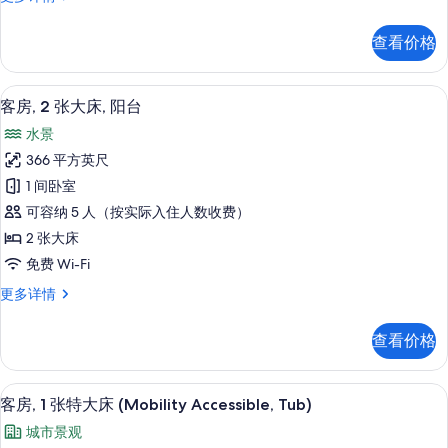
阳
房,
台,
2
查看价格
张
城
大
市
床,
高档床上用品、客房内保险箱、办公桌
显
5
阳
景
客房, 2 张大床, 阳台
示
台,
观
水景
城
客
的
市
366 平方英尺
房,
景
所
1 间卧室
观
2
有
更
可容纳 5 人（按实际入住人数收费）
张
多
照
2 张大床
信
大
片
免费 Wi-Fi
息
床,
客
更多详情
阳
房,
台
2
查看价格
张
的
大
所
床,
高档床上用品、客房内保险箱、办公桌
显
7
阳
有
客房, 1 张特大床 (Mobility Accessible, Tub)
示
台
照
城市景观
更
客