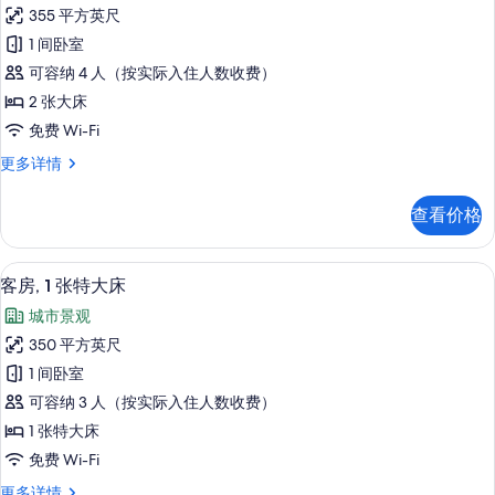
客
信
355 平方英尺
房,
息
1 间卧室
2
可容纳 4 人（按实际入住人数收费）
张
2 张大床
大
免费 Wi-Fi
床
客
更多详情
的
房,
所
2
查看价格
张
有
大
照
床
高档床上用品、客房内保险箱、办公桌
显
5
更
片
客房, 1 张特大床
示
多
城市景观
信
客
息
350 平方英尺
房,
1 间卧室
1
可容纳 3 人（按实际入住人数收费）
张
1 张特大床
特
免费 Wi-Fi
大
客
更多详情