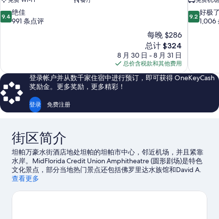
免费 Wi-Fi
餐厅
免费机场
9.4
9.2
绝佳
好极
9.4
9.2
分，
分，
991 条点评
1,00
总
总
每晚 $286
分
分
新
总计 $324
10，
10，
价
8 月 30 日 - 8 月 31 日
绝
好
格
总价含税款和其他费用
佳，
极
$324
991
了，
登录帐户并从数千家住宿中进行预订，即可获得 OneKeyCash
条
1,006
奖励金。更多奖励，更多精彩！
点
条
评
点
登录
免费注册
评
街区简介
坦帕万豪水街酒店地处坦帕的坦帕市中心，邻近机场，并且紧靠
水岸。MidFlorida Credit Union Amphitheatre (圆形剧场)是特色
文化景点，部分当地热门景点还包括佛罗里达水族馆和David A.
Straz。洛瑞公园坦帕动物园和坦帕湾布希花园不容错过。您可在
查看更多
附近体验划皮艇、帆船运动和钓鱼，享受众多水上冒险乐趣。
访
问我们的坦帕旅行指南