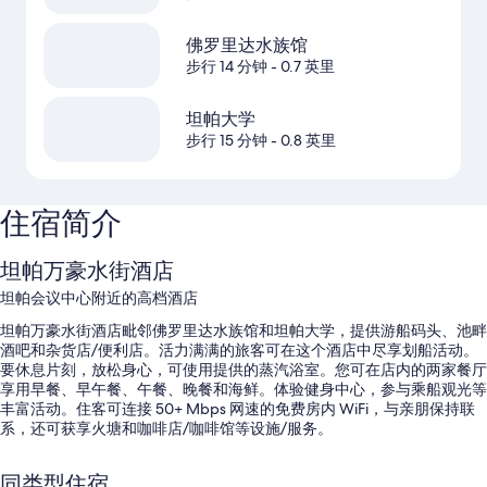
佛罗里达水族馆
步行 14 分钟
- 0.7 英里
坦帕大学
步行 15 分钟
- 0.8 英里
住宿简介
坦帕万豪水街酒店
坦帕会议中心附近的高档酒店
坦帕万豪水街酒店毗邻佛罗里达水族馆和坦帕大学，提供游船码头、池畔
酒吧和杂货店/便利店。活力满满的旅客可在这个酒店中尽享划船活动。
要休息片刻，放松身心，可使用提供的蒸汽浴室。您可在店内的两家餐厅
享用早餐、早午餐、午餐、晚餐和海鲜。体验健身中心，参与乘船观光等
丰富活动。住客可连接 50+ Mbps 网速的免费房内 WiFi，与亲朋保持联
系，还可获享火塘和咖啡店/咖啡馆等设施/服务。
您还可享受以下礼遇：
同类型住宿