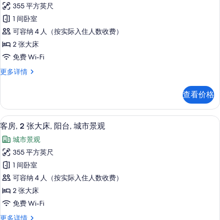
客
所
台
355 平方英尺
房,
(View)
有
1 间卧室
更
2
照
多
可容纳 4 人（按实际入住人数收费）
张
信
片
2 张大床
息
大
免费 Wi-Fi
床
客
更多详情
的
房,
所
2
查看价格
张
有
大
照
床
高档床上用品、客房内保险箱、办公桌
显
7
更
片
客房, 2 张大床, 阳台, 城市景观
示
多
城市景观
信
客
息
355 平方英尺
房,
1 间卧室
2
可容纳 4 人（按实际入住人数收费）
张
2 张大床
大
免费 Wi-Fi
床,
客
更多详情