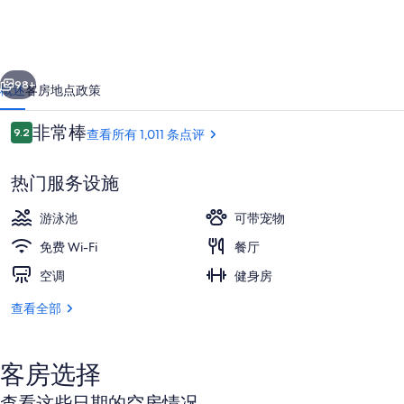
街
酒
一个
下一个
店
98+
概述
客房
地点
政策
的
点
非常棒
9.2
查看所有 1,011 条点评
照
9.2/10
评
片
热门服务设施
库
游泳池
可带宠物
免费 Wi-Fi
餐厅
空调
健身房
2 间餐厅，供应早餐、午餐、晚餐和早
查看全部
客房选择
查看这些日期的空房情况