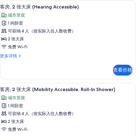
床
高档床上用品、客房内保险箱、办公桌
显
的
5
(Mobility
客房, 2 张大床 (Hearing Accessible)
示
Accessible,
所
城市景观
Tub)
客
有
更
1 间卧室
房,
照
多
可容纳 4 人（按实际入住人数收费）
信
2
片
息
2 张大床
张
免费 Wi-Fi
大
客
更多详情
床
房,
(Hearing
2
查看价格
Accessible)
张
大
的
床
高档床上用品、客房内保险箱、办公桌
显
所
5
(Hearing
客房, 2 张大床 (Mobility Accessible, Roll-In Shower)
示
Accessible)
有
城市景观
更
客
照
多
1 间卧室
房,
信
片
可容纳 4 人（按实际入住人数收费）
息
2
2 张大床
张
免费 Wi-Fi
大