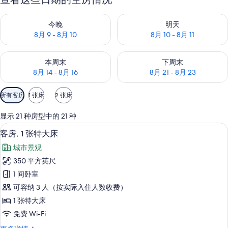
查看今晚的空房情况：8月 9 - 8月 10
查看明天的空房情况：8月 10 - 8
今晚
明天
8月 9 - 8月 10
8月 10 - 8月 11
查看本周末的空房情况：8月 14 - 8月 16
查看下周末的空房情况：8月 21 -
本周末
下周末
8月 14 - 8月 16
8月 21 - 8月 23
可
所有客房
1 张床
2 张床
用
的
显示 21 种房型中的 21 种
客
高档床上用品、客房内保险箱、办公桌
显
10
客房, 1 张特大床
房
示
筛
城市景观
客
选
350 平方英尺
房,
条
1 间卧室
1
件
可容纳 3 人（按实际入住人数收费）
张
1 张特大床
特
免费 Wi-Fi
大