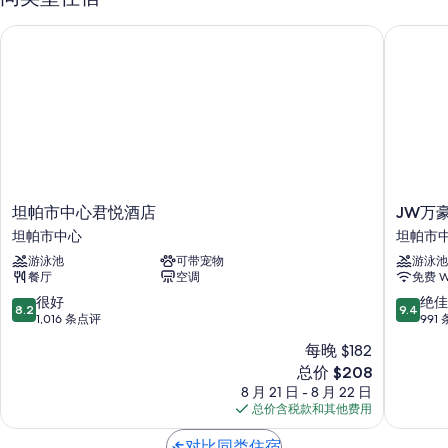
游泳池配备小屋、日光浴躺椅和池畔遮阳伞
坦帕市中心君悦酒店
JW万豪
自助式早餐（收费）、代客停车（收费）和电动车充电站
室外游泳池、快速退房和快速入住
免费报纸、19 间会议室和多语言服务
在住客点评中，员工服务和优越地理位置得到了很高的评价。
客房特色
所有 727 间客房均拥有高档床上用品和空调等礼遇，还有免费 WiFi和保
险箱等设施/服务。 在住客点评中，该住宿场所干净的客房得到了高度评
坦
JW
坦帕市中心君悦酒店
JW万
价。
帕
万
坦帕市中心
坦帕市
市
豪
更多客房便利设施/服务还包括：
游泳池
可带宠物
游泳池
中
塔
餐厅
空调
免费 Wi
垃圾回收和LED 灯泡
心
帕
君
水
8.2
9.4
很好
绝佳
浴室配备环保洗浴用品和淋浴设施
8.2
9.4
悦
街
分，
分，
1,016 条点评
991
55-英寸智能电视，带Netflix 影片和收费电视频道
酒
坦
总
总
每晚 $182
店
帕
分
分
迷你冰箱、免费婴儿床和咖啡机/冲茶器
新
坦
总价 $208
市
10，
10，
价
帕
中
很
绝
8 月 21 日 - 8 月 22 日
格
市
心
好，
佳，
总价含税款和其他费用
$208
中
1,016
991
心
条
条
对比同类住宿