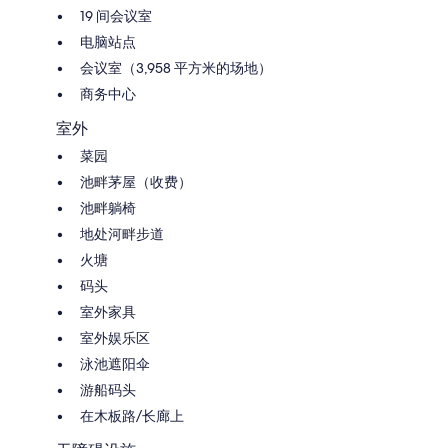
19 间会议室
电脑站点
会议室（3,958 平方米的场地）
商务中心
室外
菜园
池畔茅屋（收费）
池畔躺椅
地处河畔步道
火塘
码头
室外家具
室外娱乐区
泳池遮阳伞
游船码头
在木板路/长廊上