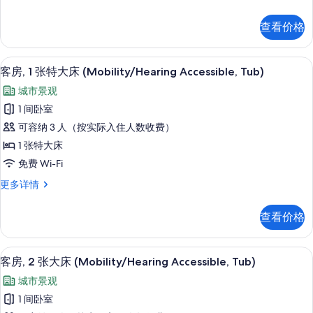
丽
大
客
查看价格
房,
床,
1
阳
张
高档床上用品、客房内保险箱、办公桌
显
7
特
台
客房, 1 张特大床 (Mobility/Hearing Accessible, Tub)
示
大
(View)
城市景观
床,
客
的
阳
1 间卧室
房,
台
所
可容纳 3 人（按实际入住人数收费）
(View)
1
有
更
1 张特大床
张
多
照
免费 Wi-Fi
信
特
片
息
客
更多详情
大
房,
床
1
查看价格
张
(Mobility/Hearing
特
Accessible,
大
高档床上用品、客房内保险箱、办公桌
显
Tub)
5
床
客房, 2 张大床 (Mobility/Hearing Accessible, Tub)
示
(Mobility/Hearing
的
城市景观
Accessible,
客
所
Tub)
1 间卧室
房,
有
更