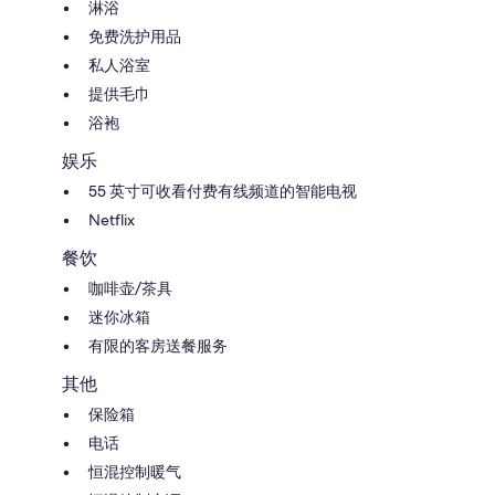
淋浴
免费洗护用品
私人浴室
提供毛巾
浴袍
娱乐
55 英寸可收看付费有线频道的智能电视
Netflix
餐饮
咖啡壶/茶具
迷你冰箱
有限的客房送餐服务
其他
保险箱
电话
恒混控制暖气