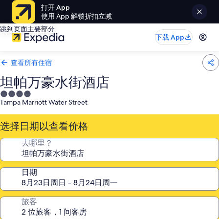
打开 App
使用 App 解锁折扣立减
跳到页面主要部分
下载 App
查看所有住宿
坦帕万豪水街酒店
4.0
Tampa Marriott Water Street
星
住
选择日期以查看价格
宿
去哪里？
日期
旅客