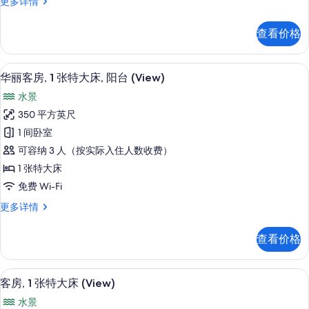
客
更多详情
床
房,
的
1
查看价格
张
所
特
有
大
高档床上用品、客房内保险箱、办公桌
显
5
床
照
华丽客房, 1 张特大床, 阳台 (View)
示
更
片
水景
多
华
信
350 平方英尺
丽
息
1 间卧室
客
可容纳 3 人（按实际入住人数收费）
房,
1 张特大床
1
免费 Wi-Fi
张
华
更多详情
特
丽
大
客
查看价格
房,
床,
1
阳
张
高档床上用品、客房内保险箱、办公桌
显
6
特
台
客房, 1 张特大床 (View)
示
大
(View)
水景
床,