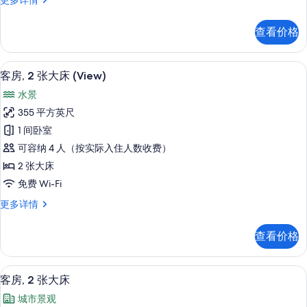
更多详情
阳
房,
台
1
查看价格
间
(View)
卧
的
室,
高档床上用品、客房内保险箱、办公桌
显
所
6
阳
客房, 2 张大床 (View)
示
台
有
水景
(View)
客
照
更
355 平方英尺
房,
多
片
1 间卧室
信
2
息
可容纳 4 人（按实际入住人数收费）
张
2 张大床
大
免费 Wi-Fi
床
客
更多详情
(View)
房,
的
2
查看价格
张
所
大
有
床
高档床上用品、客房内保险箱、办公桌
显
照
5
(View)
客房, 2 张大床
示
更
片
城市景观
多