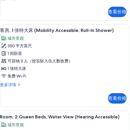
床
房,
(Hearing
1
查看价格
Accessible)
张
特
的
大
高档床上用品、客房内保险箱、办公桌
显
所
7
床
客房, 1 张特大床 (Mobility Accessible, Roll-In Shower)
示
(Hearing
有
城市景观
Accessible)
客
照
更
350 平方英尺
房,
多
片
1 间卧室
信
1
息
可容纳 3 人（按实际入住人数收费）
张
1 张特大床
特
免费 Wi-Fi
大
客
更多详情
床
房,
(Mobility
1
查看价格
Accessible,
张
特
Roll-
大
高档床上用品、客房内保险箱、办公桌
显
In
6
床
Room, 2 Queen Beds, Water View (Hearing Accessible)
Shower)
示
(Mobility
城市景观
Accessible,
的
Room,