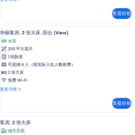
床
房,
的
1
查看价格
张
所
特
有
大
高档床上用品、客房内保险箱、办公桌
显
5
床
照
华丽客房, 2 张大床, 阳台 (View)
示
更
片
水景
多
华
信
355 平方英尺
丽
息
1 间卧室
客
可容纳 4 人（按实际入住人数收费）
房,
2 张大床
2
免费 Wi-Fi
张
华
更多详情
大
丽
床,
客
查看价格
房,
阳
2
台
张
高档床上用品、客房内保险箱、办公桌
显
10
大
(View)
客房, 2 张大床
示
床,
的
城市景观
阳