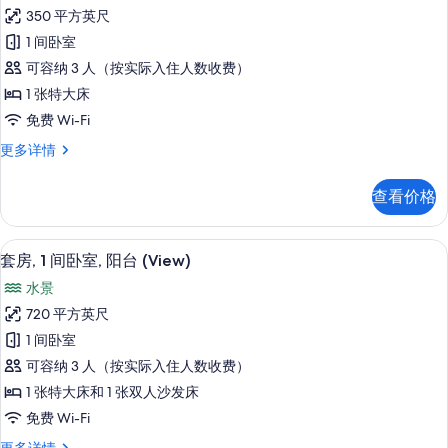
客
的
阳
350 平方英尺
房,
台
所
1 间卧室
(View)
1
有
更
可容纳 3 人（按实际入住人数收费）
张
多
照
1 张特大床
信
特
片
免费 Wi-Fi
息
大
客
更多详情
床
房,
(View)
1
查看价格
张
的
特
所
大
套房, 1 间卧室, 阳台 (View) | 起居
显
有
4
床
套房, 1 间卧室, 阳台 (View)
示
(View)
照
水景
更
套
片
多
720 平方英尺
房,
信
1 间卧室
息
1
可容纳 3 人（按实际入住人数收费）
间
1 张特大床和 1 张双人沙发床
卧
免费 Wi-Fi
室,
套