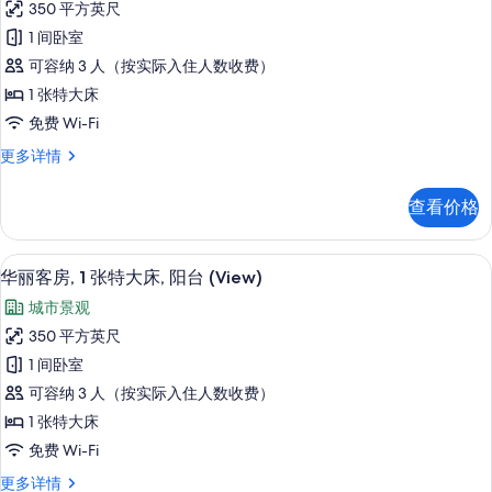
Roll-
350 平方英尺
所
2
In
1 间卧室
Queen
Shower)
有
更
可容纳 3 人（按实际入住人数收费）
Beds,
照
多
Water
1 张特大床
片
信
View
免费 Wi-Fi
息
(Hearing
Room,
更多详情
Accessible)
2
Queen
的
查看价格
Beds,
所
Water
有
View
高档床上用品、客房内保险箱、办公桌
显
5
(Hearing
华丽客房, 1 张特大床, 阳台 (View)
照
示
Accessible)
城市景观
片
更
华
多
350 平方英尺
丽
信
1 间卧室
息
客
可容纳 3 人（按实际入住人数收费）
房,
1 张特大床
1
免费 Wi-Fi
张
华
更多详情
特