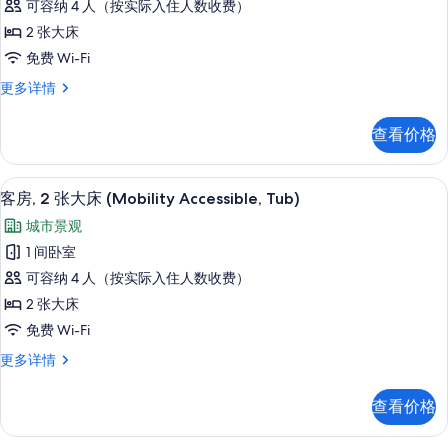
可容纳 4 人（按实际入住人数收费）
多
2
照
信
2 张大床
张
片
息
免费 Wi-Fi
大
客
更多详情
床
房,
(Mobility/Hearing
2
查看价格
Accessible,
张
大
Tub)
床
高档床上用品、客房内保险箱、办公桌
显
的
6
(Mobility/Hearing
客房, 2 张大床 (Mobility Accessible, Tub)
示
Accessible,
所
城市景观
Tub)
客
有
更
1 间卧室
房,
照
多
可容纳 4 人（按实际入住人数收费）
信
2
片
息
2 张大床
张
免费 Wi-Fi
大
客
更多详情
床
房,
(Mobility
2
查看价格
Accessible,
张
大
Tub)