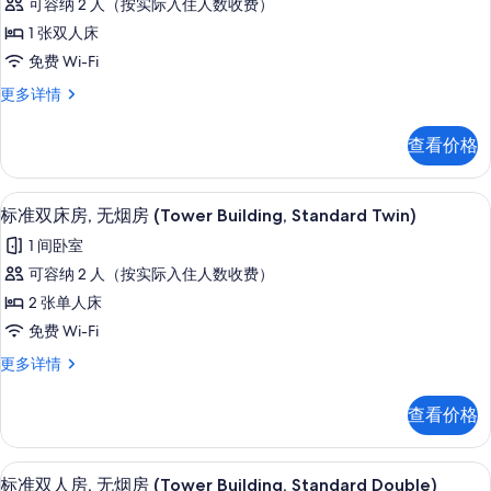
House)
可容纳 2 人（按实际入住人数收费）
Floor,
张
的
Pent
1 张双人床
House)
双
所
免费 Wi-Fi
更
人
有
多
套
更多详情
床,
信
照
房,
息
1
无
片
查看价格
张
烟
双
房
人
1 多间卧室、高档床上用品、羽绒被、
显
9
床,
标准双床房, 无烟房 (Tower Building, Standard Twin)
(Tower
示
无
Building,High
1 间卧室
烟
标
Floor,
房
可容纳 2 人（按实际入住人数收费）
准
(Tower
Pent
2 张单人床
Building,High
双
House)
Floor,
免费 Wi-Fi
床
的
Pent
标
更多详情
House)
房,
所
准
更
无
双
有
多
查看价格
床
信
烟
照
房,
息
房
片
无
1 多间卧室、高档床上用品、羽绒被、
显
8
烟
标准双人房, 无烟房 (Tower Building, Standard Double)
(Tower