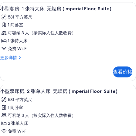
无
照
特
小型客房, 1 张特大床, 无烟房 (Imperia
显
8
大
烟
小型客房, 1 张特大床, 无烟房 (Imperial Floor, Suite)
片
示
床,
房
581 平方英尺
无
小
(Imperial
烟
1 间卧室
型
房
Floor)
可容纳 3 人（按实际入住人数收费）
(Imperial
客
的
Floor)
1 张特大床
房,
所
更
免费 Wi-Fi
多
1
有
信
小
更多详情
张
照
息
型
特
客
片
查看价格
房,
大
1
床,
张
小型双床房, 2 张单人床, 无烟房 (Imperi
显
8
特
无
小型双床房, 2 张单人床, 无烟房 (Imperial Floor, Suite)
示
大
烟
581 平方英尺
床,
小
房
无
1 间卧室
型
烟
(Imperial
可容纳 3 人（按实际入住人数收费）
房
双
Floor,
(Imperial
2 张单人床
床
Suite)
Floor,
免费 Wi-Fi
Suite)
房,