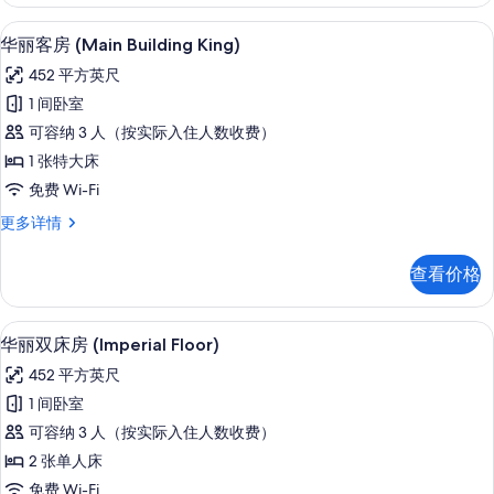
房
所
(Main
华丽客房 (Main Building King)
显
有
7
Building)
华丽客房 (Main Building King)
示
更
照
452 平方英尺
多
华
片
信
1 间卧室
丽
息
可容纳 3 人（按实际入住人数收费）
客
1 张特大床
房
免费 Wi-Fi
(Main
华
更多详情
Building
丽
King)
客
查看价格
的
房
(Main
所
Building
华丽双床房 (Imperial Floor) |
显
有
8
King)
华丽双床房 (Imperial Floor)
示
更
照
452 平方英尺
多
华
片
信
1 间卧室
丽
息
可容纳 3 人（按实际入住人数收费）
双
2 张单人床
床
免费 Wi-Fi