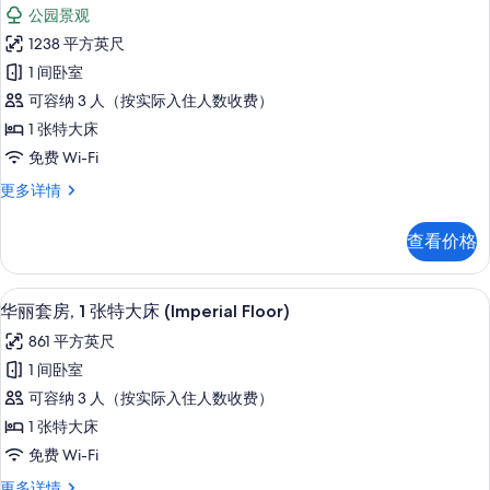
示
公
转
公园景观
园
套
角
景
1238 平方英尺
房,
观,
(Main
1 间卧室
转
1
Building)
角
可容纳 3 人（按实际入住人数收费）
张
的
(Main
1 张特大床
Building)
特
所
免费 Wi-Fi
更
大
有
多
套
更多详情
床,
信
照
房,
息
公
1
片
查看价格
张
园
特
景
大
华丽套房, 1 张特大床 (Imperial Fl
显
8
床,
观,
华丽套房, 1 张特大床 (Imperial Floor)
示
公
转
861 平方英尺
园
华
角
景
1 间卧室
丽
观,
(Main
可容纳 3 人（按实际入住人数收费）
转
套
Building)
角
1 张特大床
房,
的
(Main
免费 Wi-Fi
Building)
1
所
更
华
更多详情