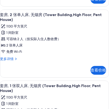
张
房,
照
单
转
人
片
1 多间卧室、高档床上用品、羽绒被、
显
7
床,
套房, 2 张单人床, 无烟房 (Tower Building,High Floor, Pent
角
示
无
House)
(Tower
烟
套
1130 平方英尺
房,
Building,
房,
转
1 间卧室
High
角
2
Floor,GINZA
可容纳 2 人（按实际入住人数收费）
(Tower
张
VIEW)
Building,
2 张单人床
High
单
的
免费 Wi-Fi
Floor,GINZA
人
所
VIEW)
套
更多详情
床,
更
有
房,
多
2
无
照
查看价格
信
张
烟
息
片
单
房
人
1 多间卧室、高档床上用品、羽绒被、
显
8
床,
套房, 1 张双人床, 无烟房 (Tower Building,High Floor, Pent
(Tower
示
无
House)
Building,High
烟
套
1130 平方英尺
Floor,
房
房,
(Tower
Pent
1 间卧室
Building,High
1