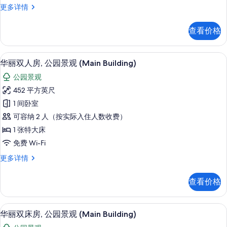
的
更
小
更多详情
2
所
多
型
张
信
双
有
查看价格
息
床
单
照
房,
人
片
2
华丽双人房, 公园景观 (Main Build
显
8
张
床,
华丽双人房, 公园景观 (Main Building)
示
单
无
公园景观
人
华
烟
床,
452 平方英尺
丽
无
房
1 间卧室
烟
双
(Imperial
房
可容纳 2 人（按实际入住人数收费）
人
(Imperial
Floor,
1 张特大床
Floor,
房,
Suite)
免费 Wi-Fi
Suite)
公
的
更
华
更多详情
多
园
所
丽
信
景
双
有
息
查看价格
人
观
照
房,
(Main
片
公
华丽双床房, 公园景观 (Main Build
显
8
园
Building)
华丽双床房, 公园景观 (Main Building)
示
景
的