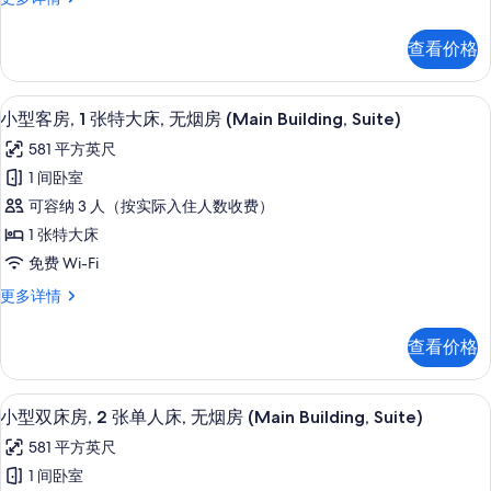
张
有
多
丽
特
信
套
照
查看价格
息
房,
大
片
1
床
张
小型客房, 1 张特大床, 无烟房 (Main B
显
8
特
(Imperial
小型客房, 1 张特大床, 无烟房 (Main Building, Suite)
示
大
Floor)
581 平方英尺
床
小
的
(Imperial
1 间卧室
型
Floor)
所
可容纳 3 人（按实际入住人数收费）
更
客
有
多
1 张特大床
房,
照
信
免费 Wi-Fi
息
1
片
小
更多详情
张
型
特
客
查看价格
房,
大
1
床,
张
小型双床房, 2 张单人床, 无烟房 (Main 
显
9
特
无
小型双床房, 2 张单人床, 无烟房 (Main Building, Suite)
示
大
烟
581 平方英尺
床,
小
房
无
1 间卧室