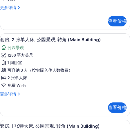
房
华
更多详情
(Imperial
丽
Floor)
双
查看价格
床
的
房
所
(Imperial
32-英寸纯平电视（配备数码频道）、电
显
有
10
Floor)
套房, 2 张单人床, 公园景观, 转角 (Main Building)
示
更
照
公园景观
多
套
片
信
1238 平方英尺
房,
息
1 间卧室
2
可容纳 3 人（按实际入住人数收费）
张
2 张单人床
单
免费 Wi-Fi
人
套
更多详情
床,
房,
公
2
查看价格
张
园
单
景
人
32-英寸纯平电视（配备数码频道）、电
显
10
床,
观,
套房, 1 张特大床, 公园景观, 转角 (Main Building)