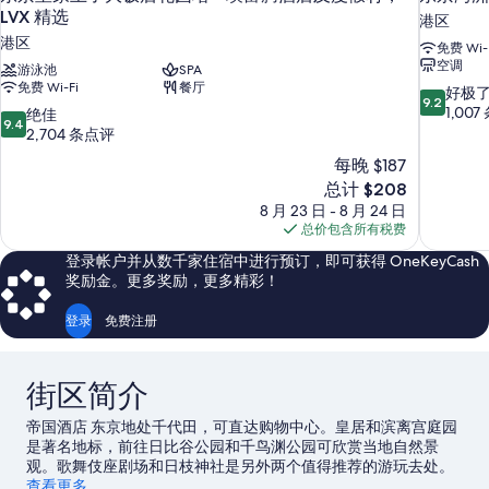
LVX 精选
港区
港区
免费 Wi-
空调
游泳池
SPA
免费 Wi-Fi
餐厅
9.2
好极
9.2
分，
1,00
9.4
绝佳
9.4
总
分，
2,704 条点评
分
总
每晚 $187
10，
分
新
总计 $208
好
10，
价
极
8 月 23 日 - 8 月 24 日
绝
格
了，
总价包含所有税费
佳，
$208
1,007
2,704
登录帐户并从数千家住宿中进行预订，即可获得 OneKeyCash
条
条
奖励金。更多奖励，更多精彩！
点
点
评
评
登录
免费注册
街区简介
帝国酒店 东京地处千代田，可直达购物中心。皇居和滨离宫庭园
是著名地标，前往日比谷公园和千鸟渊公园可欣赏当地自然景
观。歌舞伎座剧场和日枝神社是另外两个值得推荐的游玩去处。
访问我们的东京旅行指南
查看更多