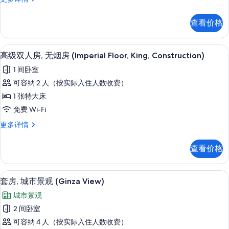
信
房,
照
级
息
无
双
片
查看价格
床
烟
房,
房
无
1 多间卧室、高档床上用品、羽绒被、
显
10
烟
高级双人房, 无烟房 (Imperial Floor, King, Construction)
(Main
示
房
Building,
1 间卧室
(Main
高
Construction
Building,
可容纳 2 人（按实际入住人数收费）
级
Construction
Noise)
1 张特大床
Noise)
双
的
更
免费 Wi-Fi
人
所
多
高
更多详情
信
房,
有
级
息
无
双
照
查看价格
人
烟
片
房,
房
无
1 多间卧室、高档床上用品、羽绒被、
显
9
烟
套房, 城市景观 (Ginza View)
(Imperial
示
房
Floor,
城市景观
(Imperial
套
King,
Floor,
2 间卧室
房,
King,
Construction)
可容纳 4 人（按实际入住人数收费）
Construction)