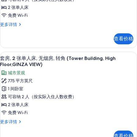
烟
双
(Tower
房
2 张单人床
床
(Tower
Building,
免费 Wi-Fi
Building,
房,
High
High
尊
更多详情
2
Floor)
Floor)
贵
张
的
更
双
查看价格
多
床
单
所
信
房,
人
有
息
2
1 多间卧室、高档床上用品、羽绒被、
显
8
张
床,
套房, 2 张单人床, 无烟房, 转角 (Tower Building, High
照
示
单
Floor,GINZA VIEW)
无
片
人
套
城市景观
烟
床,
房,
无
775 平方英尺
房
烟
2
1 间卧室
(Tower
房
张
(Tower
Building,
可容纳 2 人（按实际入住人数收费）
Building,
单
High
2 张单人床
High
人
Floor)
Floor)
免费 Wi-Fi
床,
的
更
套
更多详情
多
无
所
房,
信
2
烟
有
息
查看价格