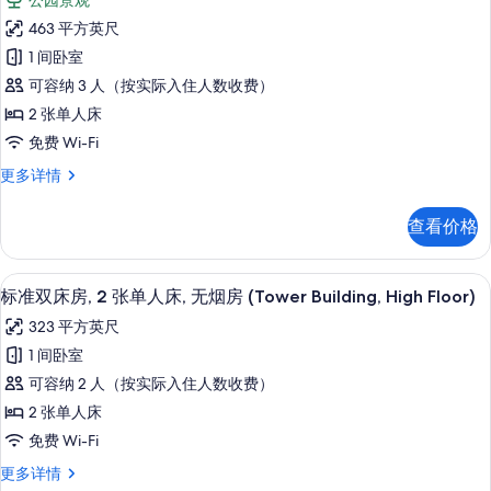
公园景观
观
华
所
(Imperial
463 平方英尺
丽
Floor)
有
1 间卧室
更
双
照
多
可容纳 3 人（按实际入住人数收费）
床
信
片
2 张单人床
息
房,
免费 Wi-Fi
公
华
更多详情
园
丽
景
双
查看价格
床
观
房,
(Imperial
公
1 多间卧室、高档床上用品、羽绒被、
显
7
园
Floor)
标准双床房, 2 张单人床, 无烟房 (Tower Building, High Floor)
示
景
的
323 平方英尺
观
标
所
(Imperial
1 间卧室
准
Floor)
有
可容纳 2 人（按实际入住人数收费）
更
双
照
多
2 张单人床
床
信
片
免费 Wi-Fi
息
房,
标
更多详情
2