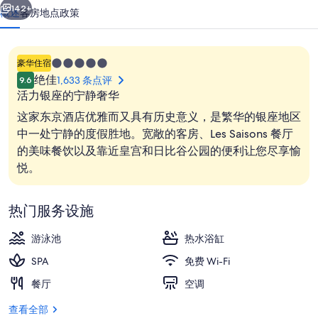
照
142+
概述
客房
地点
政策
片
库
5.0
豪华住宿
星
绝佳
1,633 条点评
9.6
住
活力银座的宁静奢华
宿
这家东京酒店优雅而又具有历史意义，是繁华的银座地区
中一处宁静的度假胜地。宽敞的客房、Les Saisons 餐厅
的美味餐饮以及靠近皇宫和日比谷公园的便利让您尽享愉
大堂
悦。
热门服务设施
游泳池
热水浴缸
SPA
免费 Wi-Fi
餐厅
空调
查看全部