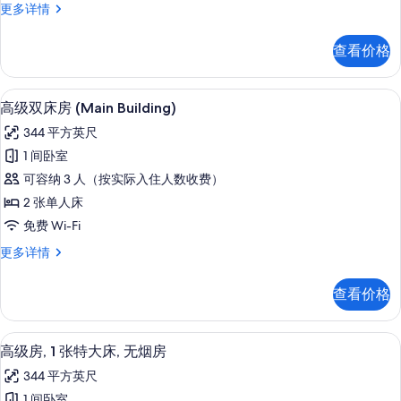
禁
房
【本
更多详情
国
有
烟
馆】
禁
更
楼
帝
照
查看价格
烟
多
国
层
片
信
楼
的
息
精
层
1 多间卧室、高档床上用品、羽绒被、
显
所
7
精
高级双床房 (Main Building)
致
示
致
有
套
344 平方英尺
套
高
照
房
房
1 间卧室
级
片
更
的
可容纳 3 人（按实际入住人数收费）
多
双
信
所
2 张单人床
床
息
有
免费 Wi-Fi
房
照
高
更多详情
(Main
级
片
Building)
双
查看价格
床
的
房
所
(Main
1 多间卧室、高档床上用品、羽绒被、
显
有
7
Building)
高级房, 1 张特大床, 无烟房
示
更
照
344 平方英尺
多
高
片
信
1 间卧室