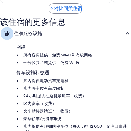
-
格
2,050
佳，
璞
$208
条
2,704
对比同类住宿
富
点
条
腾
评
点
该住宿的更多信息
酒
评
店
及
住宿服务设施
度
假
网络
村，
LVX
所有客房提供：免费 Wi-Fi 和有线网络
精
部分公共区域提供：免费 Wi-Fi
选
港
停车设施和交通
区
店内提供电动汽车充电桩
店内停车位有高度限制
24 小时提供往返机场班车（收费）
区内班车（收费）
火车站接送站班车（收费）
豪华轿车/公务车服务
店内提供有顶棚的停车位（每天 JPY 12,000；允许自由进