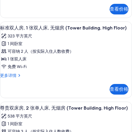
准
张
双
查看价格
床
单
房,
人
2
1 多间卧室、高档床上用品、羽绒被、
显
7
张
床,
标准双人房, 1 张双人床, 无烟房 (Tower Building, High Floor)
示
单
无
323 平方英尺
人
标
烟
床,
1 间卧室
准
无
房
可容纳 2 人（按实际入住人数收费）
烟
双
(Tower
房
1 张双人床
人
(Tower
Building,
免费 Wi-Fi
Building,
房,
High
High
标
更多详情
1
Floor)
Floor)
准
张
的
更
双
查看价格
多
人
双
所
信
房,
人
有
息
1
1 多间卧室、高档床上用品、羽绒被、
显
7
张
床,
尊贵双床房, 2 张单人床, 无烟房 (Tower Building, High Floor)
照
示
双
无
片
538 平方英尺
人
尊
烟
床,
1 间卧室
贵
无
房
可容纳 3 人（按实际入住人数收费）