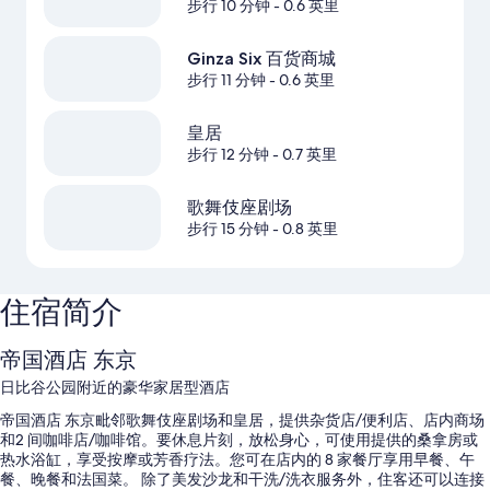
步行 10 分钟
- 0.6 英里
Ginza Six 百货商城
步行 11 分钟
- 0.6 英里
皇居
步行 12 分钟
- 0.7 英里
歌舞伎座剧场
步行 15 分钟
- 0.8 英里
住宿简介
帝国酒店 东京
日比谷公园附近的豪华家居型酒店
帝国酒店 东京毗邻歌舞伎座剧场和皇居，提供杂货店/便利店、店内商场
和2 间咖啡店/咖啡馆。要休息片刻，放松身心，可使用提供的桑拿房或
热水浴缸，享受按摩或芳香疗法。您可在店内的 8 家餐厅享用早餐、午
餐、晚餐和法国菜。 除了美发沙龙和干洗/洗衣服务外，住客还可以连接