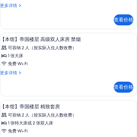
普
件
【本
更多详情
通
馆】
楼
普
查看价格
通
层
楼
花
层
1 多间卧室、高档床上用品、羽绒被、
显
9
花
【本馆】帝国楼层 高级双人床房 禁烟
园
示
园
景
可容纳 2 人（按实际入住人数收费）
景
【本
观
观
1 张大床
馆】
转
转
免费 Wi-Fi
角
帝
双
角
【本
更多详情
国
床
馆】
双
套
楼
帝
查看价格
床
房
国
层
禁
楼
套
烟
高
层
1 多间卧室、高档床上用品、羽绒被、
显
房
更
5
高
【本馆】帝国楼层 精致套房
级
多
示
级
禁
双
可容纳 2 人（按实际入住人数收费）
信
双
【本
烟
息
人
人
1 张特大床或 2 张双人床
馆】
的
床
床
免费 Wi-Fi
房
帝
所