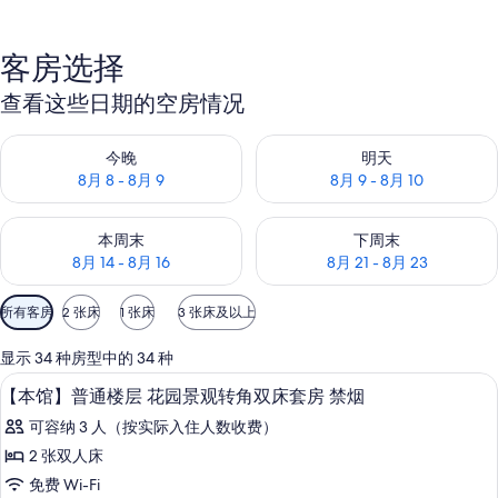
客房选择
查看这些日期的空房情况
查看今晚的空房情况：8月 8 - 8月 9
查看明天的空房情况：8月 9 - 8
今晚
明天
8月 8 - 8月 9
8月 9 - 8月 10
查看本周末的空房情况：8月 14 - 8月 16
查看下周末的空房情况：8月 21 -
本周末
下周末
8月 14 - 8月 16
8月 21 - 8月 23
可
所有客房
2 张床
1 张床
3 张床及以上
用
的
显示 34 种房型中的 34 种
客
1 多间卧室、高档床上用品、羽绒被、
显
10
【本馆】普通楼层 花园景观转角双床套房 禁烟
房
示
筛
可容纳 3 人（按实际入住人数收费）
【本
选
2 张双人床
馆】
条
免费 Wi-Fi