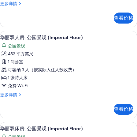
小
更多详情
园
型
景
双
查看价格
床
观
房,
(Main
公
华丽双人房, 公园景观 (Imperial Fl
显
10
园
Building,
华丽双人房, 公园景观 (Imperial Floor)
示
景
Suite)
公园景观
观
华
的
(Main
452 平方英尺
丽
Building,
所
1 间卧室
Suite)
双
有
更
可容纳 3 人（按实际入住人数收费）
人
照
多
1 张特大床
信
房,
片
免费 Wi-Fi
息
公
华
更多详情
园
丽
景
双
查看价格
人
观
房,
(Imperial
公
华丽双床房, 公园景观 (Imperial Fl
显
10
园
Floor)
华丽双床房, 公园景观 (Imperial Floor)
示
景
的