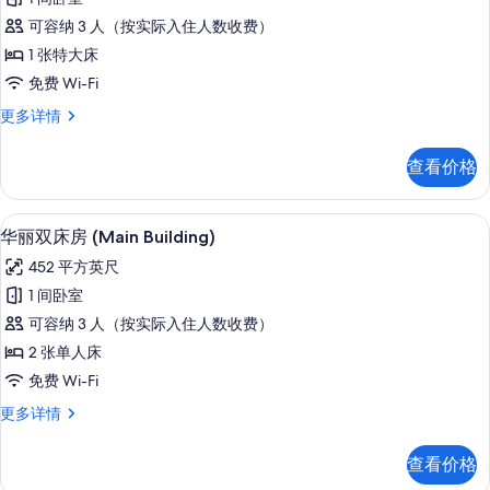
级
息
可容纳 3 人（按实际入住人数收费）
房,
1 张特大床
1
免费 Wi-Fi
张
高
更多详情
特
级
大
房,
查看价格
1
床,
张
无
特
1 多间卧室、高档床上用品、羽绒被、
显
8
大
烟
华丽双床房 (Main Building)
示
床,
房
452 平方英尺
无
华
的
烟
1 间卧室
丽
房
所
可容纳 3 人（按实际入住人数收费）
更
双
有
多
2 张单人床
床
信
照
免费 Wi-Fi
息
房
片
华
更多详情
(Main
丽
Building)
双
查看价格
床
的