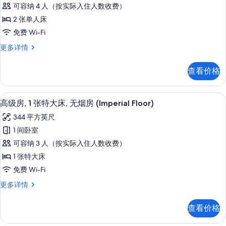
型
烟
(Main
可容纳 4 人（按实际入住人数收费）
房
双
Building,
(Main
2 张单人床
床
Suite)
Building,
免费 Wi-Fi
Suite)
房,
的
更
小
更多详情
2
所
多
型
张
信
双
有
查看价格
息
床
单
照
房,
人
片
2
1 多间卧室、高档床上用品、羽绒被、
显
8
张
床,
高级房, 1 张特大床, 无烟房 (Imperial Floor)
示
单
无
344 平方英尺
人
高
烟
床,
1 间卧室
级
无
房
可容纳 3 人（按实际入住人数收费）
烟
房,
(Main
房
1 张特大床
1
(Main
Building,
免费 Wi-Fi
Building,
张
Suite)
Suite)
高
更多详情
特
的
更
级
大
多
房,
所
查看价格
信
1
床,
有
息
张