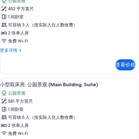
公园景观
观
华
所
(Main
452 平方英尺
丽
Building)
有
1 间卧室
更
双
照
多
可容纳 3 人（按实际入住人数收费）
床
信
片
2 张单人床
息
房,
免费 Wi-Fi
公
华
更多详情
园
丽
景
双
查看价格
床
观
房,
(Main
公
小型双床房, 公园景观 (Main Buildin
显
8
园
Building)
小型双床房, 公园景观 (Main Building, Suite)
示
景
的
公园景观
观
小
所
(Main
581 平方英尺
型
Building)
有
1 间卧室
更
双
照
多
可容纳 5 人（按实际入住人数收费）
床
信
片
2 张单人床
息
房,
免费 Wi-Fi
公