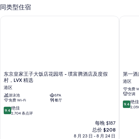
同类型住宿
东京皇家王子大饭店花园塔 - 璞富腾酒店及度假村，LVX 精选
第一酒店
东
第
东京皇家王子大饭店花园塔 - 璞富腾酒店及度假
第一酒
京
一
村，LVX 精选
港区
皇
酒
港区
免费 Wi
家
店
空调
王
游泳池
SPA
东
免费 Wi-Fi
餐厅
子
京
9.4
绝佳
9.4
大
港
分，
2,0
9.4
绝佳
9.4
饭
区
总
分，
2,704 条点评
店
分
总
每晚 $187
花
10，
分
园
新
绝
总价 $208
10，
塔
价
佳，
绝
8 月 23 日 - 8 月 24 日