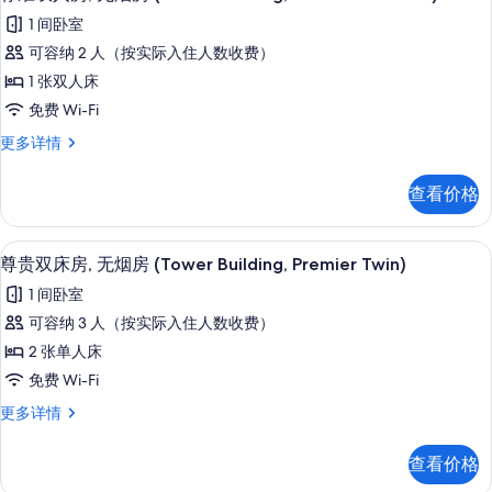
示
房
Building,
1 间卧室
(Tower
标
Standard
Building,
可容纳 2 人（按实际入住人数收费）
准
Standard
Twin)
1 张双人床
Twin)
双
的
更
免费 Wi-Fi
人
所
多
标
更多详情
信
房,
有
准
息
无
双
照
查看价格
人
烟
片
房,
房
无
1 多间卧室、高档床上用品、羽绒被、
显
8
烟
尊贵双床房, 无烟房 (Tower Building, Premier Twin)
(Tower
示
房
Building,
1 间卧室
(Tower
尊
Standard
Building,
可容纳 3 人（按实际入住人数收费）
贵
Standard
Double)
2 张单人床
Double)
双
的
更
免费 Wi-Fi
床
所
多
尊
更多详情
信
房,
有
贵
息
无
双
照
查看价格
床
烟
片
房,