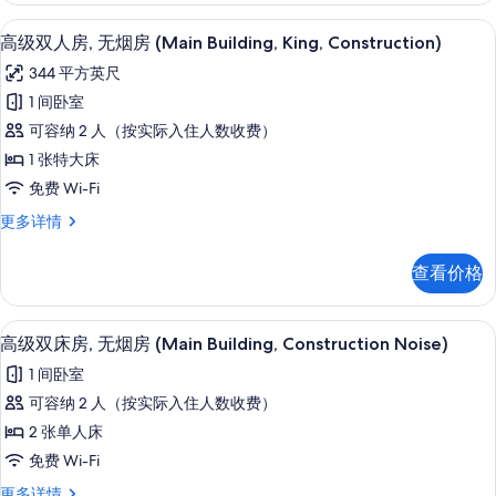
房
无
1 多间卧室、高档床上用品、羽绒被、
显
9
烟
高级双人房, 无烟房 (Main Building, King, Construction)
(Tower
示
房
Building,
344 平方英尺
(Tower
高
Premier
Building,
1 间卧室
级
Premier
Twin)
可容纳 2 人（按实际入住人数收费）
Twin)
双
的
更
1 张特大床
人
所
多
免费 Wi-Fi
信
房,
有
息
高
更多详情
无
照
级
烟
双
片
查看价格
人
房
房,
(Main
无
1 多间卧室、高档床上用品、羽绒被、
显
9
烟
Building,
高级双床房, 无烟房 (Main Building, Construction Noise)
示
房
King,
1 间卧室
(Main
高
Construction)
Building,
可容纳 2 人（按实际入住人数收费）
级
的
King,
2 张单人床
Construction)
双
所
更
免费 Wi-Fi
床
有
多
高
更多详情