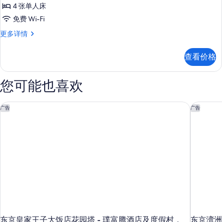
城
的
更
4 张单人床
市
所
多
免费 Wi-Fi
信
景
有
息
套
更多详情
观
照
房,
(Ginza
城
片
查看价格
市
View)
景
的
观
您可能也喜欢
所
(Ginza
View)
有
更
东京皇家王子大饭店花园塔 - 璞富腾酒店及度假村，LVX 精选
东京湾洲际
广告
广告
照
多
信
片
息
东京皇家王子大饭店花园塔 - 璞富腾酒店及度假村，
东京湾洲际