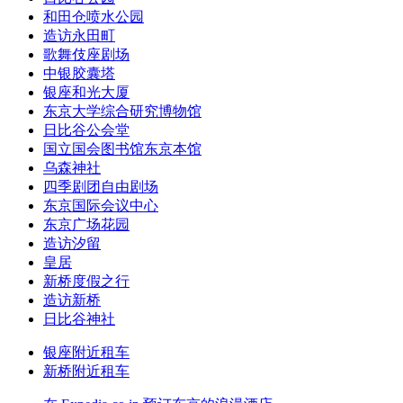
和田仓喷水公园
造访永田町
歌舞伎座剧场
中银胶囊塔
银座和光大厦
东京大学综合研究博物馆
日比谷公会堂
国立国会图书馆东京本馆
乌森神社
四季剧团自由剧场
东京国际会议中心
东京广场花园
造访汐留
皇居
新桥度假之行
造访新桥
日比谷神社
银座附近租车
新桥附近租车