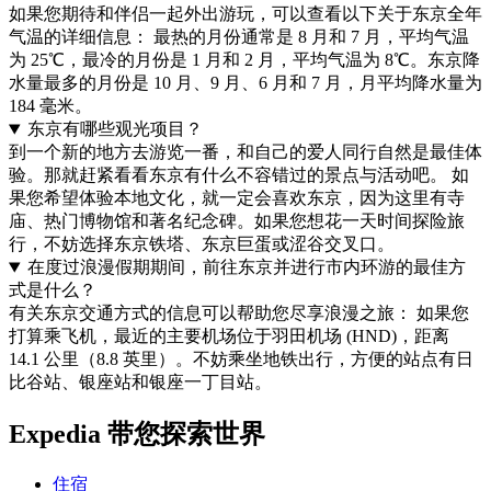
如果您期待和伴侣一起外出游玩，可以查看以下关于东京全年
气温的详细信息： 最热的月份通常是 8 月和 7 月，平均气温
为 25℃，最冷的月份是 1 月和 2 月，平均气温为 8℃。东京降
水量最多的月份是 10 月、9 月、6 月和 7 月，月平均降水量为
184 毫米。
东京有哪些观光项目？
到一个新的地方去游览一番，和自己的爱人同行自然是最佳体
验。那就赶紧看看东京有什么不容错过的景点与活动吧。 如
果您希望体验本地文化，就一定会喜欢东京，因为这里有寺
庙、热门博物馆和著名纪念碑。如果您想花一天时间探险旅
行，不妨选择东京铁塔、东京巨蛋或涩谷交叉口。
在度过浪漫假期期间，前往东京并进行市内环游的最佳方
式是什么？
有关东京交通方式的信息可以帮助您尽享浪漫之旅： 如果您
打算乘飞机，最近的主要机场位于羽田机场 (HND)，距离
14.1 公里（8.8 英里）。不妨乘坐地铁出行，方便的站点有日
比谷站、银座站和银座一丁目站。
Expedia 带您探索世界
住宿