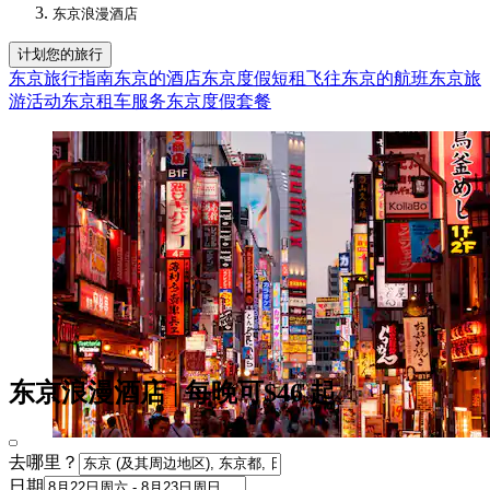
东京浪漫酒店​
计划您的旅行
东京旅行指南
东京的酒店
东京度假短租
飞往东京的航班
东京旅
游活动
东京租车服务
东京度假套餐
东京浪漫酒店 | 每晚可$46 起
去哪里？
日期