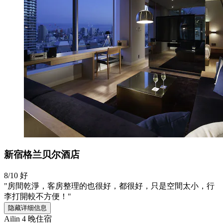
新宿格兰贝尔酒店
8/10
好
"房間乾淨，客房整理的也很好，都很好，只是空間太小，行
李打開較不方便！"
隐藏详细信息
Ailin
4 晚住宿