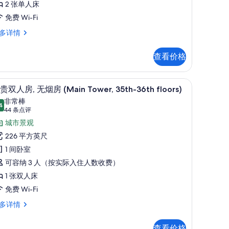
2 张单人床
llennial
免费 Wi-Fi
loor
nex
多详情
win
wer
oom
llennial
查看价格
oor
on-
in
oom
moking
熨板、免费 WiFi
客房内保险箱、笔记本电脑工作区、熨斗/熨板、免
显
15
贵双人房, 无烟房 (Main Tower, 35th-36th floors)
的
示
n-
非常棒
所
oking
4
8.4 分，满分 10 分
尊
(44
44 条点评
有
条
贵
城市景观
点
照
双
226 平方英尺
评)
片
人
1 间卧室
,
可容纳 3 人（按实际入住人数收费）
无
1 张双人床
烟
免费 Wi-Fi
房
多详情
Main
ower,
查看价格