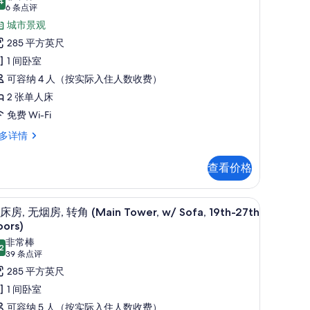
4
8.4 分，满分 10 分
(6
片
6 条点评
贵
条
城市景观
双
点
285 平方英尺
床
评)
1 间卧室
,
可容纳 4 人（按实际入住人数收费）
无
2 张单人床
烟
免费 Wi-Fi
,
多详情
转
角
查看价格
Main
,
ower,
熨板、免费 WiFi
双床房, 无烟房, 转角 (Main Tower, w/ Sof
显
5th-
8
床房, 无烟房, 转角 (Main Tower, w/ Sofa, 19th-27th
6th
示
,
oors)
loors)
双
非常棒
2
的
8.2 分，满分 10 分
(39
39 条点评
床
ain
条
所
285 平方英尺
wer,
,
点
th-
有
1 间卧室
无
th
评)
照
可容纳 5 人（按实际入住人数收费）
ors)