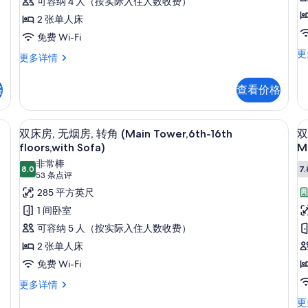
烟
可容纳 4 人（按实际入住人数收费）
更
房
2 张单人床
房
多
(Main
信
免费 Wi-Fi
息
Tower,
双
更
双
更多详情
床
32th
床
(
房
房,
floor)
T
格
查看价格
无
吸
的
烟
w
烟
房
所
房
S
、熨斗/熨板、免费 WiFi
双床房, 无烟房, 转角 (Main Tower,6t
显
转
9
(Main
双床房, 无烟房, 转角 (Main Tower,6th-16th
双
1
有
角
示
Tower,
floors,with Sofa)
Mi
2
(M
照
32th
双
非常棒
To
f
floor)
8.0
7.
片
8.0 分，满分 10 分
(53
53 条点评
w/
床
更
So
条
285 平方英尺
多
房,
房
19
点
信
1 间卧室
27
无
息
评)
flo
可容纳 5 人（按实际入住人数收费）
烟
更
2 张单人床
房,
多
信
免费 Wi-Fi
(
转
息
T
双
更多详情
角
床
3
双
更
(Main