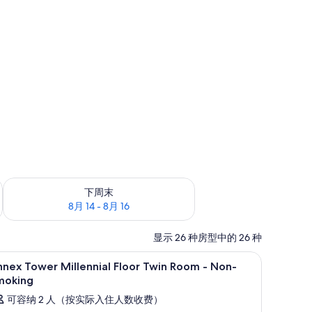
查看下周末的空房情况：8月 14 - 8月 16
下周末
8月 14 - 8月 16
显示 26 种房型中的 26 种
熨板、免费 WiFi
客房内保险箱、笔记本电脑工作区、熨斗/熨板、免
显
10
nex Tower Millennial Floor Twin Room - Non-
示
moking
nnex
可容纳 2 人（按实际入住人数收费）
ower