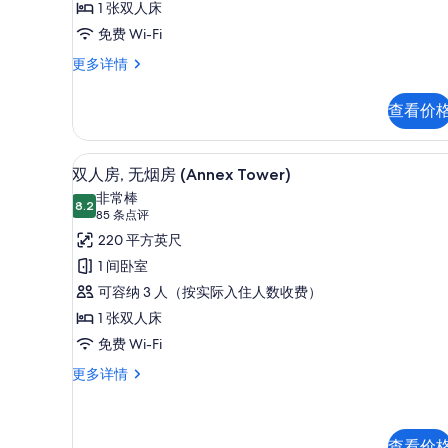
1 张双人床
选
Millennial
免费 Wi-Fi
条
Floor
件
Annex
更多详情
Double
Tower
Room
Millennial
查看价
-
Floor
Non-
Double
Room
Smoking
双人房, 无烟房 (Annex To
显
9
-
双人房, 无烟房 (Annex Tower)
的
示
Non-
非常棒
所
Smoking
8.2
8.2 分，满分 10 分
双
(85
85 条点评
更
有
条
人
220 平方英尺
多
点
照
信
房,
1 间卧室
息
评)
片
无
可容纳 3 人（按实际入住人数收费）
烟
1 张双人床
房
免费 Wi-Fi
(Annex
双
更多详情
人
Tower)
房,
的
无
所
烟
查看价