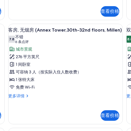
房,
人
fl
Tower,6th-
无
房
M
烟
格
查看价格
16th
无
房,
floors,with
烟
转
房
Sofa)
、熨斗/熨板、免费 WiFi
客房, 无烟房 (Annex Tower,30th-3
显
角
14
(A
客房, 无烟房 (Annex Tower,30th-32nd floors, Millen)
双
的
(Main
示
To
不错
Tower,6th-
所
7.8
32
8.
7.8 分，满分 10 分
客
(6
6 条点评
16th
flo
有
floors,with
条
房,
城市景观
Mi
Sofa)
点
照
更
无
276 平方英尺
房
更
多
评)
片
多
烟
1 间卧室
信
信
息
房
可容纳 3 人（按实际入住人数收费）
息
(Annex
1 张特大床
Tower,30th-
(
免费 Wi-Fi
32nd
T
客
双
更多详情
更
floors,
2
房,
人
Millen)
无
房
F
烟
无
的
格
查看价格
房
烟
所
(Annex
房
Tower,30th-
(A
有
-29th Floors) | 城市景观
客房, 无烟房 (Annex Tower,8th-