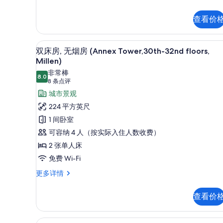
27th
烟
floors)
房
查看价
(Main
的
Tower,
所
18th-
客房内保险箱、笔记本电脑工作区
显
11
双床房, 无烟房 (Annex Tower,30th-32nd floors,
27th
有
示
Millen)
floors)
照
双
更
非常棒
8.0
片
多
8.0 分，满分 10 分
(8
8 条点评
床
信
条
城市景观
房,
息
点
224 平方英尺
无
评)
1 间卧室
烟
可容纳 4 人（按实际入住人数收费）
房
2 张单人床
(Annex
免费 Wi-Fi
Tower,30th-
32nd
双
更多详情
床
floors,
房,
Millen)
查看价
无
的
烟
房
所
客房, 无烟房 (Annex Tower,21st