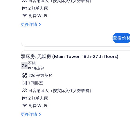
烟
可容纳 4 人（按实际入住人数收费）
房,
2 张单人床
转
免费 Wi-Fi
角
双
更多详情
床
(Main
房,
Tower,
查看价
无
30th-
烟
房,
34th
客房内保险箱、笔记本电脑工作区
显
8
转
双床房, 无烟房 (Main Tower, 18th-27th floors)
floors)
示
角
不错
的
(Main
7.6
7.6 分，满分 10 分
双
(137
137 条点评
Tower,
所
条
床
226 平方英尺
30th-
有
点
34th
房,
1 间卧室
照
floors)
评)
无
可容纳 4 人（按实际入住人数收费）
更
片
多
烟
2 张单人床
信
房
免费 Wi-Fi
息
(Main
双
更多详情
床
Tower,
房,
18th-
无