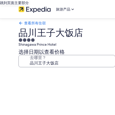
跳到页面主要部分
旅游产品
查看所有住宿
品川王子大饭店
4.0
Shinagawa Prince Hotel
星
住
选择日期以查看价格
宿
去哪里？
品
川
王
子
大
饭