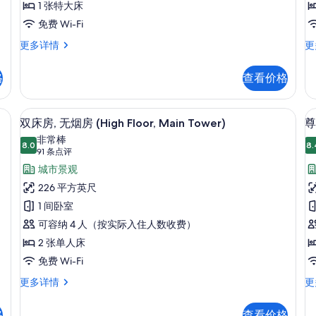
1 张特大床
Millennial
Mi
免费 Wi-Fi
Floor
F
Annex
An
更多详情
更
King
T
Tower
To
Room
R
Millennial
Mi
格
查看价格
-
-
Floor
Fl
Non-
N
King
Tw
Room
R
Smoking
S
wer) | 客房内保险箱、笔记本电脑工作区、熨斗/熨板、免费 WiFi
客房内保险箱、笔记本电脑工作区、熨斗/
显
10
-
-
双床房, 无烟房 (High Floor, Main Tower)
尊
的
示
Non-
No
非常棒
所
Smoking
8.0
Sm
8.
8.0 分，满分 10 分
双
(91
91 条点评
更
更
有
条
床
城市景观
多
多
点
照
信
信
房,
226 平方英尺
息
息
评)
片
无
1 间卧室
烟
可容纳 4 人（按实际入住人数收费）
房
房
2 张单人床
(High
免费 Wi-Fi
Floor,
双
尊
更多详情
更
Main
床
贵
(
房,
双
Tower)
T
格
查看价格