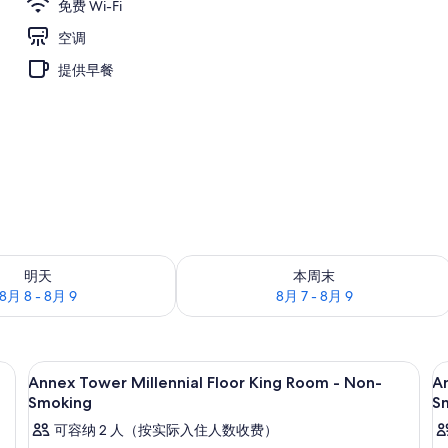
免费 Wi-Fi
空调
提供早餐
况：8月 8 - 8月 9
查看本周末的空房情况：8月 7 - 8月 9
明天
本周末
8月 8 - 8月 9
8月 7 - 8月 9
、熨斗/熨板、免费 WiFi
客房内保险箱、笔记本电脑工作区、熨斗/
显
11
Annex Tower Millennial Floor King Room - Non-
An
示
Smoking
S
Annex
A
可容纳 2 人（按实际入住人数收费）
Tower
T