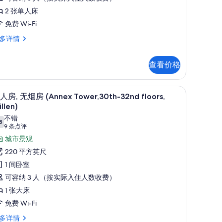
烟
片
2 张单人床
,
免费 Wi-Fi
转
多详情
角
Main
,
ower,
查看价格
/
,
ofa,
h-16th floors,with Sofa) | 客房内保险箱、笔记本电脑工作区、熨斗/熨板、免费 Wi
客房内保险箱、笔记本电脑工作区、熨斗/熨板、免
显
13
人房, 无烟房 (Annex Tower,30th-32nd floors,
9th-
示
llen)
7th
ain
双
不错
wer,
loors)
8
7.8 分，满分 10 分
(9
9 条点评
人
的
fa,
条
城市景观
,
所
th-
点
220 平方英尺
th
无
有
评)
ors)
1 间卧室
烟
照
可容纳 3 人（按实际入住人数收费）
房
片
1 张大床
Annex
免费 Wi-Fi
ower,30th-
2nd
多详情