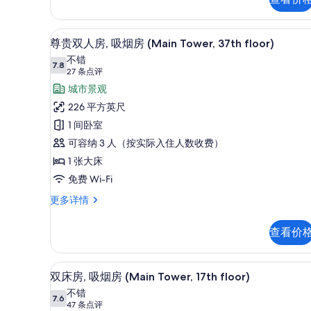
房
有
(Annex
照
客房内保险箱、笔记本电脑工作区
显
Tower)
15
尊贵双人房, 吸烟房 (Main Tower, 37th floor)
更
片
示
不错
多
7.8
7.8 分，满分 10 分
尊
(27
27 条点评
信
息
条
贵
城市景观
点
双
226 平方英尺
评)
人
1 间卧室
房,
可容纳 3 人（按实际入住人数收费）
吸
1 张大床
烟
免费 Wi-Fi
房
尊
更多详情
贵
(Main
双
Tower,
查看价
人
37th
房,
吸
floor)
客房内保险箱、笔记本电脑工作区
显
9
烟
双床房, 吸烟房 (Main Tower, 17th floor)
的
示
房
不错
所
(Main
7.6
7.6 分，满分 10 分
双
(47
47 条点评