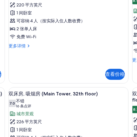
所
8.
多
条
w/ExtraBed,18-
床
220 平方英尺
有
信
26th
点
房,
1 间卧室
息
floors)
照
评)
更
无
可容纳 4 人（按实际入住人数收费）
片
多
烟
2 张单人床
房
信
房
免费 Wi-Fi
息
(Annex
双
更多详情
床
Tower,
房
房,
9th-
尊
更
无
贵
14th
烟
双
Floors)
房
格
查看价格
(
床
(Annex
的
房
T
Tower,
无
所
、熨斗/熨板、免费 WiFi
9th-
客房内保险箱、笔记本电脑工作区、熨斗/
显
3
10
烟
)
双床房, 吸烟房 (Main Tower, 32th floor)
双
14th
有
3
示
房
fl
Floors)
不错
照
7.0
转
f
7.0 分，满分 10 分
双
更
(16
16 条点评
角
8.
片
多
条
床
城市景观
(M
信
点
To
房,
226 平方英尺
房
息
35
评)
吸
1 间卧室
36
flo