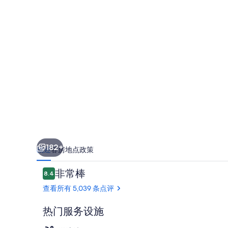
店
的
照
片
库
182+
概述
客房
地点
政策
点
非常棒
8.4
8.4/10
评
查看所有 5,039 条点评
热门服务设施