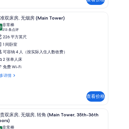
5th-
,
6th
/ExtraBed,18-26th floors) | 客房内保险箱、笔记本电脑工作区、熨斗/熨板、免费 
标准双床房, 无烟房 (Main Tower) | 客
显
9
准双床房, 无烟房 (Main Tower)
loors)
示
非常棒
的
ain
0
8.0 分，满分 10 分
标
(213
213 条点评
wer,
所
条
准
226 平方英尺
th-
有
点
th
双
1 间卧室
照
ors)
评)
床
可容纳 4 人（按实际入住人数收费）
片
,
2 张单人床
无
免费 Wi-Fi
烟
多详情
房
Main
ower)
,
查看价格
的
所
-14th Floors) | 客房内保险箱、笔记本电脑工作区、熨斗/熨板、免费 WiFi
尊贵双床房, 无烟房, 转角 (Main Tower, 35
显
14
贵双床房, 无烟房, 转角 (Main Tower, 35th-36th
ain
有
示
oors)
wer)
照
尊
非常棒