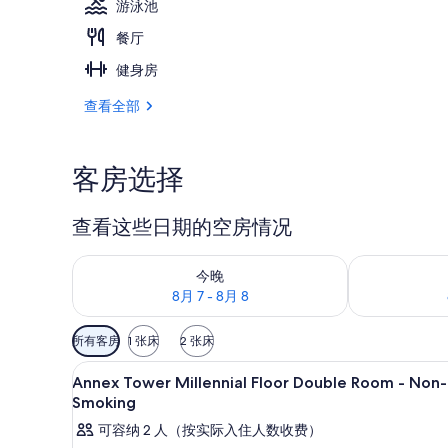
游泳池
餐厅
餐厅
健身房
查看全部
客房选择
查看这些日期的空房情况
查看今晚的空房情况：8月 7 - 8月 8
查看明天的空房情
今晚
8月 7 - 8月 8
可
所有客房
1 张床
2 张床
用
客房内保险箱、笔记本电脑工作区
显
的
9
Annex Tower Millennial Floor Double Room - Non-
示
客
Smoking
房
Annex
可容纳 2 人（按实际入住人数收费）
筛
Tower