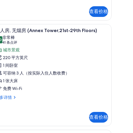
oors,
,
illen)
查看价格
的
所
2nd floors, Millen) | 客房内保险箱、笔记本电脑工作区、熨斗/熨板、免费 WiFi
双人房, 无烟房 (Annex Tower,21st-29th Floor
显
8
nnex
人房, 无烟房 (Annex Tower,21st-29th Floors)
有
示
wer,30th-
非常棒
照
nd
0
8.0 分，满分 10 分
双
(41
41 条点评
ors,
片
条
人
城市景观
llen)
点
,
220 平方英尺
评)
无
1 间卧室
烟
可容纳 3 人（按实际入住人数收费）
房
1 张大床
Annex
免费 Wi-Fi
ower,21st-
多详情
9th
,
loors)
的
查看价格
所
nnex
有
20th Floors) | 客房内保险箱、笔记本电脑工作区、熨斗/熨板、免费 WiFi
客房, 无烟房 (Annex Tower, w/Sofa, 21