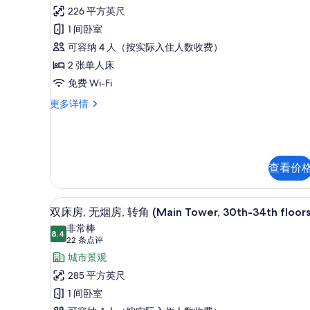
Tower,
有
条
床
226 平方英尺
37th
照
点
floor)
房,
1 间卧室
更
评)
片
吸
可容纳 4 人（按实际入住人数收费）
多
信
烟
2 张单人床
息
房
免费 Wi-Fi
(Main
双
更多详情
床
Tower,
房,
17th
吸
floor)
烟
的
房
查看价
(Main
所
Tower,
有
17th
客房内保险箱、笔记本电脑工作区
显
9
双床房, 无烟房, 转角 (Main Tower, 30th-34th floors
floor)
照
示
更
非常棒
8.4
片
8.4 分，满分 10 分
双
多
(22
22 条点评
信
条
床
城市景观
息
点
房,
285 平方英尺
评)
无
1 间卧室