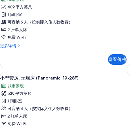
床,
(TokyoTowerView,
丽
无
409 平方英尺
LoungeAccess,
烟
双
1 间卧室
29-
房
床
(TokyoTowerView,
31F)
可容纳 5 人（按实际入住人数收费）
LoungeAccess,
房,
的
2 张单人床
29-
无
所
31F)
免费 Wi-Fi
更
烟
有
华
更多详情
多
房
丽
照
信
双
(3-
息
片
查看价格
床
18F,Tokyo
房,
Tower
无
小型套房, 无烟房 (Panoramic, 19
显
9
烟
View,ExtBed
小型套房, 无烟房 (Panoramic, 19-28F)
示
房
w/
城市景观
(3-
小
3pax)
18F,Tokyo
539 平方英尺
型
的
Tower
1 间卧室
View,ExtBed
套
所
w/
可容纳 4 人（按实际入住人数收费）
房,
有
3pax)
2 张单人床
更
无
照
免费 Wi-Fi
多
烟
片
信