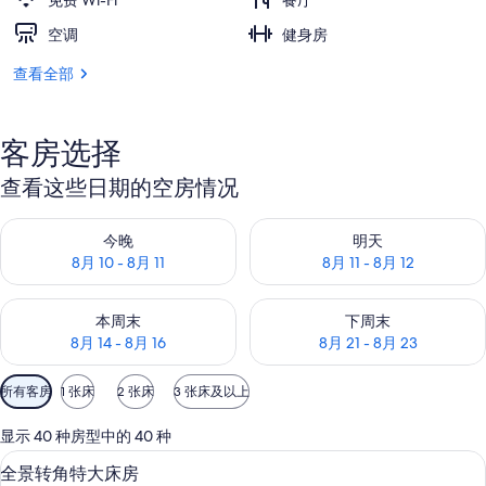
免费 Wi-Fi
餐厅
度
空调
健身房
假
查看全部
村，
LVX
客房选择
精
查看这些日期的空房情况
选
的
查看今晚的空房情况：8月 10 - 8月 11
查看明天的空房情况：8月 11 - 8
今晚
明天
照
8月 10 - 8月 11
8月 11 - 8月 12
片
查看本周末的空房情况：8月 14 - 8月 16
查看下周末的空房情况：8月 21 -
本周末
下周末
库
8月 14 - 8月 16
8月 21 - 8月 23
可
所有客房
1 张床
2 张床
3 张床及以上
用
的
显示 40 种房型中的 40 种
客
迷你吧、客房内保险箱、办公桌、遮光
显
4
全景转角特大床房
房