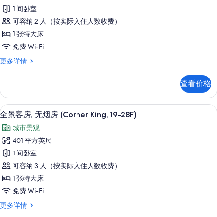
有
View)
部
1 间卧室
更
照
客
多
可容纳 2 人（按实际入住人数收费）
片
信
房,
1 张特大床
息
1
免费 Wi-Fi
张
俱
更多详情
特
乐
部
大
查看价格
客
床,
房,
无
1
全景客房, 无烟房 (Corner King, 
显
10
张
全景客房, 无烟房 (Corner King, 19-28F)
烟
示
特
城市景观
房,
大
全
床,
401 平方英尺
转
景
无
1 间卧室
角
烟
客
房,
可容纳 3 人（按实际入住人数收费）
(Tokyo
房,
转
TowerView,29-
1 张特大床
角
无
31F,LoungeAccess)
免费 Wi-Fi
(Tokyo
烟
TowerView,29-
的
全
更多详情
31F,LoungeAccess)
房
所
景