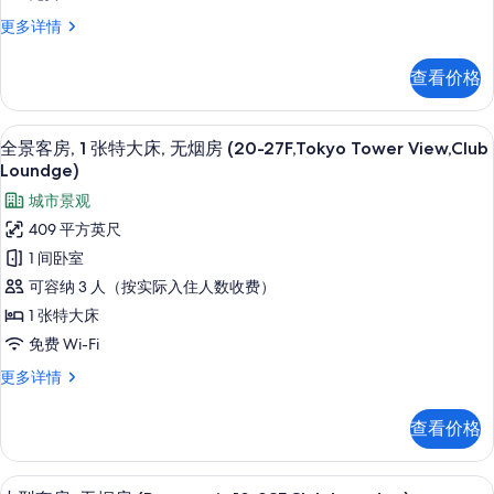
张
全
更多详情
特
景
大
客
查看价格
房,
床,
1
无
张
行政酒廊
显
29
特
烟
全景客房, 1 张特大床, 无烟房 (20-27F,Tokyo Tower View,Club
示
大
Loundge)
房
床,
全
城市景观
(20-
无
景
烟
27F,Club
409 平方英尺
房
客
Loundge
1 间卧室
(20-
房,
Access)
27F,Club
可容纳 3 人（按实际入住人数收费）
Loundge
的
1
1 张特大床
Access)
张
所
更
免费 Wi-Fi
特
有
多
全
更多详情
信
大
照
景
息
客
床,
片
查看价格
房,
无
1
烟
张
行政酒廊
显