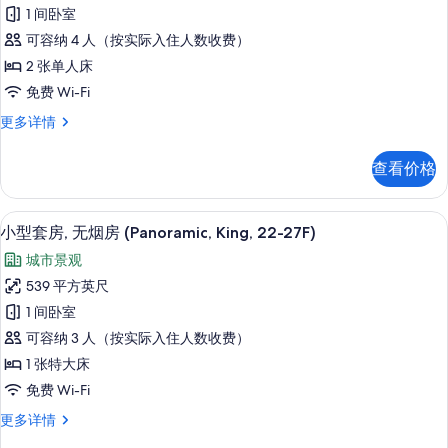
房,
更
照
1 间卧室
多
无
片
信
可容纳 4 人（按实际入住人数收费）
烟
息
2 张单人床
房
免费 Wi-Fi
(Prince,
套
更多详情
19-
房,
28F)
无
查看价格
的
烟
房
所
(Prince,
迷你吧、客房内保险箱、办公桌、遮光
显
有
13
19-
小型套房, 无烟房 (Panoramic, King, 22-27F)
示
28F)
照
城市景观
更
小
片
多
539 平方英尺
型
信
1 间卧室
息
套
可容纳 3 人（按实际入住人数收费）
房,
1 张特大床
无
免费 Wi-Fi
烟
小
更多详情
房
型