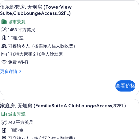
(Prince,
的
俱乐部套房, 无烟房 (TowerView Suit
显
25
19-
俱乐部套房, 无烟房 (TowerView
所
示
28F,Club
Suite,ClubLoungeAccess,32FL)
Lounge
有
俱
城市景观
access)
照
乐
更
1453 平方英尺
多
片
部
1 间卧室
信
套
息
可容纳 6 人（按实际入住人数收费）
房,
1 张特大床和 2 张单人沙发床
无
免费 Wi-Fi
烟
俱
更多详情
房
乐
部
(TowerView
查看价格
套
Suite,ClubLoungeAccess,32FL)
房,
的
无
家庭房, 无烟房 (FamiliaSuiteA,ClubLou
显
18
烟
家庭房, 无烟房 (FamiliaSuiteA,ClubLoungeAccess,32FL)
所
示
房
有
城市景观
(TowerView
家
Suite,ClubLoungeAccess,32FL)
照
743 平方英尺
庭
更
片
1 间卧室
多
房,
信
可容纳 6 人（按实际入住人数收费）