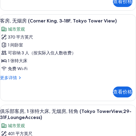
查看价格
客
床,
房,
无
1
客房, 无烟房 (Corner King, 3-18F
显
8
张
客房, 无烟房 (Corner King, 3-18F, Tokyo Tower View)
烟
示
特
城市景观
房
大
客
床,
370 平方英尺
(Access
房,
无
to
1 间卧室
烟
无
Club
房
可容纳 3 人（按实际入住人数收费）
烟
(Access
Lounge,
1 张特大床
to
房
29-
免费 Wi-Fi
Club
(Corner
31F)
Lounge,
客
更多详情
King,
的
29-
房,
31F)
3-
所
无
更
查看价格
18F,
烟
有
多
房
Tokyo
信
照
(Corner
Tower
息
迷你吧、客房内保险箱、办公桌、遮光
显
32
King,
俱乐部客房, 1 张特大床, 无烟房, 转角 (Tokyo TowerView,29-
片
View)
示
3-
31F,LoungeAccess)
的
18F,
俱
城市景观
Tokyo
所
乐
Tower
401 平方英尺