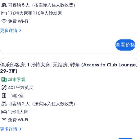
部
信
可容纳 5 人（按实际入住人数收费）
客
息
1 张特大床和 1 张单人沙发床
房,
免费 Wi-Fi
无
俱
更多详情
烟
乐
房
部
查看价格
客
(ViewBathSuite,ClubLoungeAccess,32FL)
房,
的
无
迷你吧、客房内保险箱、办公桌、遮光
显
29
烟
所
俱乐部客房, 1 张特大床, 无烟房, 转角 (Access to Club Lounge,
示
房
29-31F)
有
(ViewBathSuite,ClubLoungeAccess,32FL)
俱
城市景观
照
更
乐
多
401 平方英尺
片
信
部
1 间卧室
息
客
可容纳 2 人（按实际入住人数收费）
房,
1 张特大床
1
免费 Wi-Fi
张
俱
更多详情
特
乐