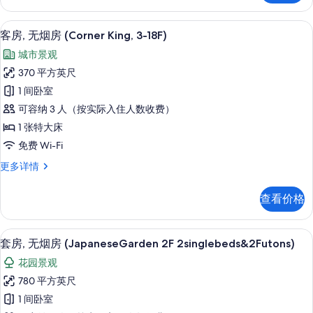
信
片
息
客房, 无烟房 (Corner King, 3-1
显
6
客房, 无烟房 (Corner King, 3-18F)
示
城市景观
客
370 平方英尺
房,
1 间卧室
无
可容纳 3 人（按实际入住人数收费）
烟
1 张特大床
房
免费 Wi-Fi
(Corner
客
更多详情
King,
房,
3-
无
查看价格
18F)
烟
房
的
(Corner
套房, 无烟房 (JapaneseGarden 2F
显
所
9
King,
套房, 无烟房 (JapaneseGarden 2F 2singlebeds&2Futons)
示
3-
有
花园景观
18F)
套
照
更
780 平方英尺
房,
片
多
1 间卧室
信
无