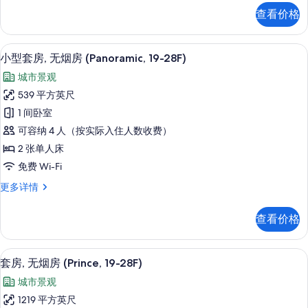
(Panoramic
客
查看价格
房,
Twin,
无
19-
烟
迷你吧、客房内保险箱、办公桌、遮光
显
28F)
14
房
小型套房, 无烟房 (Panoramic, 19-28F)
示
(Panoramic
的
城市景观
Twin,
小
所
19-
539 平方英尺
型
有
28F)
1 间卧室
更
套
照
多
可容纳 4 人（按实际入住人数收费）
房,
片
信
2 张单人床
息
无
免费 Wi-Fi
烟
小
更多详情
房
型
(Panoramic,
套
查看价格
房,
19-
无
28F)
烟
迷你吧、客房内保险箱、办公桌、遮光
显
的
12
房
套房, 无烟房 (Prince, 19-28F)
示
(Panoramic,
所
城市景观
19-
套
有
28F)
1219 平方英尺