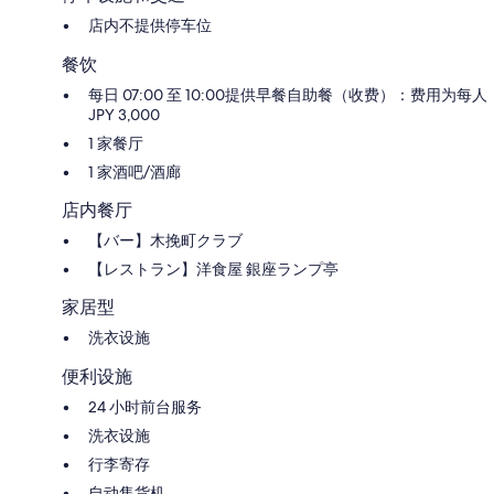
店内不提供停车位
餐饮
每日 07:00 至 10:00提供早餐自助餐（收费）：费用为每人
JPY 3,000
1 家餐厅
1 家酒吧/酒廊
店内餐厅
【バー】木挽町クラブ
【レストラン】洋食屋 銀座ランプ亭
家居型
洗衣设施
便利设施
24 小时前台服务
洗衣设施
行李寄存
自动售货机