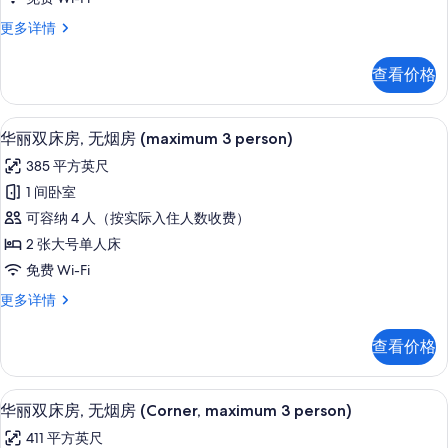
息
烟
片
双
更多详情
房
床
(Corner,
房,
查看价格
无
maximum
烟
3
房
华丽双床房, 无烟房 (maximum 3 pe
显
person)
9
(Corner,
华丽双床房, 无烟房 (maximum 3 person)
示
maximum
的
385 平方英尺
3
华
所
person)
1 间卧室
丽
有
更
可容纳 4 人（按实际入住人数收费）
多
双
照
信
2 张大号单人床
床
片
息
免费 Wi-Fi
房,
华
更多详情
无
丽
烟
双
查看价格
床
房
房,
(maximum
无
华丽双床房, 无烟房 (Corner, maximu
显
11
烟
3
华丽双床房, 无烟房 (Corner, maximum 3 person)
示
房
person)
411 平方英尺
(maximum