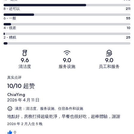
分
8
8 - 还可以
211
-
分
超
6
6 - 一般
55
-
分
赞。
还
4
4 - 很差
10
-
562
分
可
一
2
条
2 - 糟糕
25
-
以。
分
般。
好
很
211
-
55
评，
差。
条
糟
条
共
9.6
9.0
9.0
10
好
糕。
好
有
条
清洁度
服务设施
员工和服务
评，
25
评，
863
好
共
点
条
共
条
真实点评
评，
有
好
有
点
评
10/10 超赞
共
863
评，
863
评
有
条
ChiaYing
共
条
863
点
2026 年 4 月 11 日
有
点
条
评
863
满意：清洁度、服务设施、住宿条件和设施
评
点
条
地點好，房務打掃超級乾淨，早餐也很好吃，超棒體驗，謝謝
评
点
2026 年 2 月入住 5 晚
评
0