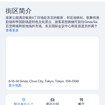
街区简介
皇家公园酒店银座6丁目地处东京的银座，邻近地铁站。歌舞伎座
剧场和帝国剧场是特色文化景点，旅客若想购物可前往Ginza Six
百货商城和筑地场外市场。东京国际会议中心和皇居是另外两个
值得推荐的游玩去处。
查看更多
访问我们的东京旅行指南
6-16-14 Ginza, Chuo City, Tokyo, Tokyo, 104-0061
显示地图
地图
附近有什么？
周边介绍
餐厅