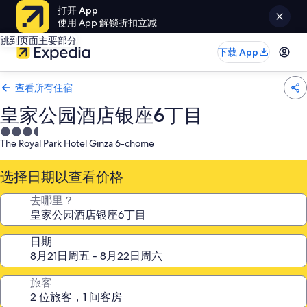
打开 App
使用 App 解锁折扣立减
跳到页面主要部分
下载 App
查看所有住宿
皇家公园酒店银座6丁目
3.5
The Royal Park Hotel Ginza 6-chome
星
住
选择日期以查看价格
宿
去哪里？
日期
旅客