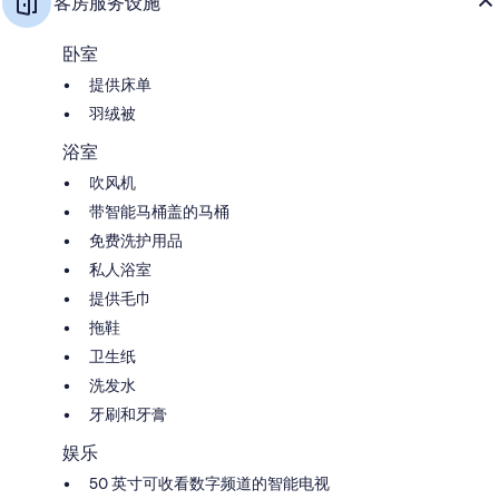
客房服务设施
卧室
提供床单
羽绒被
浴室
吹风机
带智能马桶盖的马桶
免费洗护用品
私人浴室
提供毛巾
拖鞋
卫生纸
洗发水
牙刷和牙膏
娱乐
50 英寸可收看数字频道的智能电视