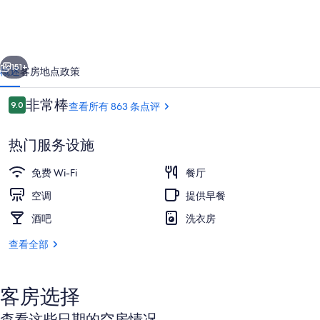
店
银
一个
下一个
座
151+
概述
客房
地点
政策
6
点
非常棒
丁
9.0
查看所有 863 条点评
9.0/10
评
目
热门服务设施
的
免费 Wi-Fi
餐厅
照
空调
提供早餐
片
酒吧
洗衣房
库
大堂
查看全部
客房选择
查看这些日期的空房情况