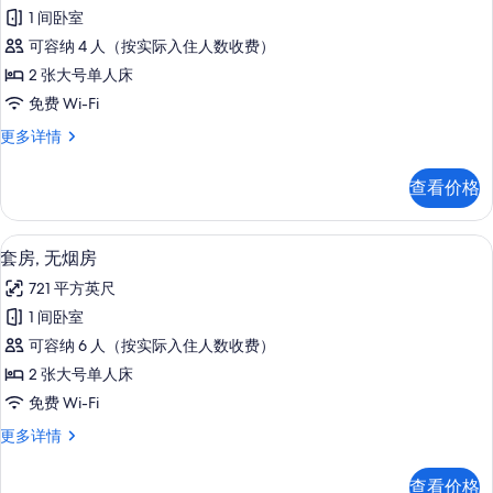
华
的
3
1 间卧室
丽
person)
所
可容纳 4 人（按实际入住人数收费）
更
双
有
多
2 张大号单人床
床
照
信
免费 Wi-Fi
息
房,
片
华
更多详情
无
丽
烟
双
查看价格
床
房
房,
(Corner,
无
套房, 无烟房 | 羽绒被、客房内保险箱、
显
12
烟
maximum
套房, 无烟房
示
房
3
721 平方英尺
(Corner,
套
person)
maximum
1 间卧室
房,
的
3
可容纳 6 人（按实际入住人数收费）
person)
无
所
更
2 张大号单人床
烟
有
多
免费 Wi-Fi
信
房
照
息
套
更多详情
的
片
房,
所
无
查看价格