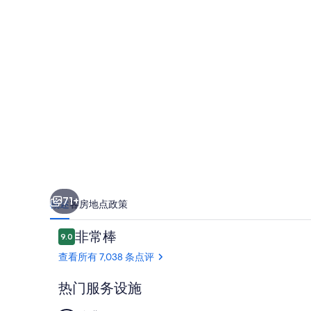
第
3
航
厦
皇
家
公
园
酒
71+
概述
客房
地点
政策
店
点
非常棒
的
9.0
9.0/10
评
查看所有 7,038 条点评
照
片
热门服务设施
库