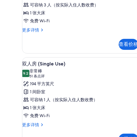
评)
人
可容纳 3 人（按实际入住人数收费）
房
1 张大床
的
免费 Wi-Fi
所
尊
更多详情
贵
有
双
查看价
照
人
房
片
更
羽绒被、客房内保险箱、笔记
显
7
多
双人房 (Single Use)
示
信
非常棒
息
9.2
9.2 分，满分 10 分
双
(51
51 条点评
条
人
194 平方英尺
点
房
1 间卧室
评)
(Single
可容纳 1 人（按实际入住人数收费）
Use)
1 张大床
的
免费 Wi-Fi
所
双
更多详情
有
人
房