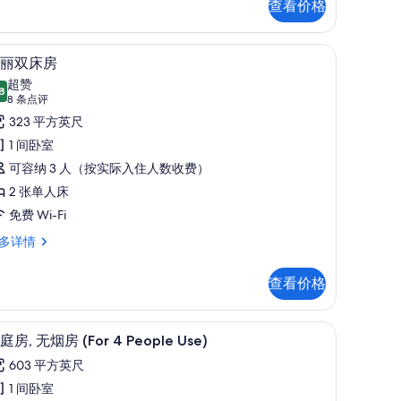
有
查看价格
照
remium)
作区、隔音
片
羽绒被、客房内保险箱、笔记本电脑工作区、
显
7
丽双床房
示
超赞
8
8.8 分，满分 10 分
华
(8
8 条点评
条
丽
323 平方英尺
点
双
1 间卧室
评)
床
可容纳 3 人（按实际入住人数收费）
房
2 张单人床
的
免费 Wi-Fi
所
多详情
有
查看价格
照
片
电视
羽绒被、客房内保险箱、笔记本电脑工作区、
显
7
庭房, 无烟房 (For 4 People Use)
示
603 平方英尺
家
1 间卧室