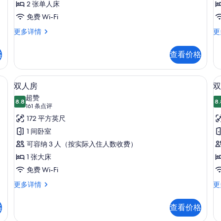
2 张单人床
Room
R
免费 Wi-Fi
-
-
Hollywood
Pr
更多详情
更
Non-
N
Twin
Do
Smoking,
S
Room
R
格
查看价格
Without
W
-
-
Transit
T
Non-
No
Smoking,
Sm
Area
A
 羽绒被、客房内保险箱、笔记本电脑工作区、隔音
羽绒被、客房内保险箱、笔记本电脑工
显
7
Without
Wi
双人房
双
的
示
Transit
Tr
超赞
所
Area
8.8
Ar
8.
8.8 分，满分 10 分
双
(161
161 条点评
更
更
有
条
人
172 平方英尺
多
多
点
照
信
信
房
1 间卧室
息
息
评)
片
(
的
可容纳 3 人（按实际入住人数收费）
所
1 张大床
有
免费 Wi-Fi
照
双
双
更多详情
更
人
床
片
房
房
格
查看价格
更
(H
多
更