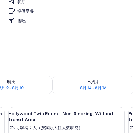
餐厅
提供早餐
酒吧
况：8月 9 - 8月 10
查看本周末的空房情况：8月 14 - 8月 1
明天
本周末
8月 9 - 8月 10
8月 14 - 8月 16
本电脑工作区、隔音
羽绒被、客房内保险箱、笔记本电脑工
显
6
a
Hollywood Twin Room - Non-Smoking, Without
P
示
Transit Area
Tr
Hollywood
P
可容纳 2 人（按实际入住人数收费）
Twin
D