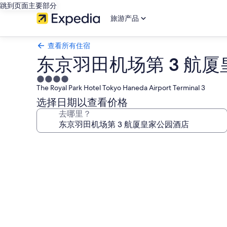
跳到页面主要部分
旅游产品
查看所有住宿
东京羽田机场第 3 航
4.0
The Royal Park Hotel Tokyo Haneda Airport Terminal 3
星
住
选择日期以查看价格
宿
去哪里？
东
京
羽
田
机
场