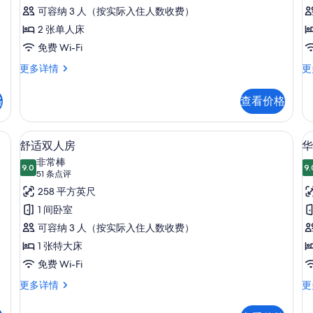
评)
床
可容纳 3 人（按实际入住人数收费）
房
2 张单人床
(
的
免费 Wi-Fi
所
尊
华
更多详情
更
荣
丽
有
双
双
格
查看价格
照
床
床
房
房
片
更
(U
本电脑工作区、隔音
舒适双人房 | 羽绒被、客房内保险箱
显
7
多
更
舒适双人房
华
示
信
多
非常棒
息
9.0
信
9.
9.0 分，满分 10 分
舒
(51
51 条点评
息
条
适
258 平方英尺
点
双
1 间卧室
评)
人
可容纳 3 人（按实际入住人数收费）
房
1 张特大床
(
的
免费 Wi-Fi
所
舒
华
更多详情
更
适
丽
有
双
双