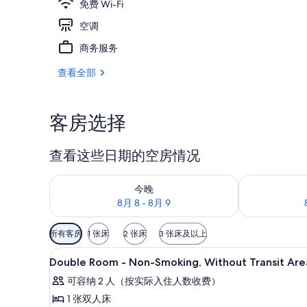
免费 Wi-Fi
空调
门厅
商务服务
查看全部
客房选择
查看这些日期的空房情况
查看今晚的空房情况：8月 8 - 8月 9
查看明天的空房情
今晚
8月 8 - 8月 9
可
所有客房
1 张床
2 张床
3 张床及以上
用
羽绒被、客房内保险箱、笔记
显
的
7
Double Room - Non-Smoking, Without Transit Are
示
客
可容纳 2 人（按实际入住人数收费）
房
Double
1 张双人床
筛
Room