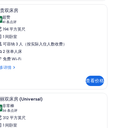
作区、隔音
羽绒被、客房内保险箱、笔记本电脑工作区、
显
7
贵双床房
示
超赞
8
8.8 分，满分 10 分
尊
(41
41 条点评
条
贵
194 平方英尺
点
双
1 间卧室
评)
床
可容纳 3 人（按实际入住人数收费）
房
2 张单人床
的
免费 Wi-Fi
所
多详情
有
查看价格
照
片
作区、隔音
华丽双床房 (Universal) | 羽绒被、客房
显
7
丽双床房 (Universal)
示
非常棒
2
8.2 分，满分 10 分
华
(36
36 条点评
条
丽
312 平方英尺
点
双
1 间卧室