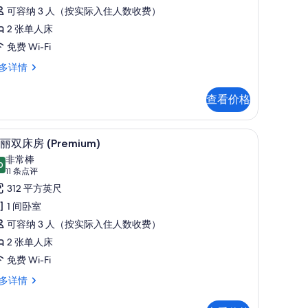
评)
床
可容纳 3 人（按实际入住人数收费）
房
2 张单人床
Universal)
免费 Wi-Fi
的
多详情
所
有
查看价格
照
niversal)
、笔记本电脑工作区、隔音
片
华丽双床房 (Premium) | 羽绒被、客房内
显
7
丽双床房 (Premium)
示
非常棒
0
9.0 分，满分 10 分
华
(11
11 条点评
条
丽
312 平方英尺
点
双
1 间卧室
评)
床
可容纳 3 人（按实际入住人数收费）
房
2 张单人床
Premium)
免费 Wi-Fi
的
多详情
所