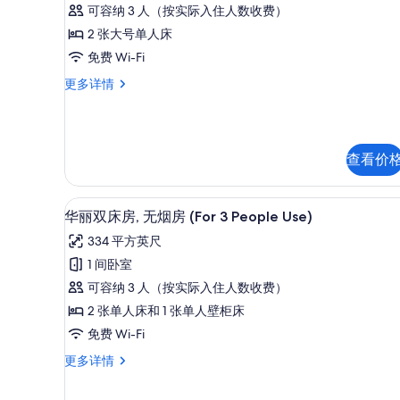
房
更
片
可容纳 3 人（按实际入住人数收费）
多
(Collaboration)
信
2 张大号单人床
的
息
免费 Wi-Fi
所
套
更多详情
有
房
照
(Collaboration)
更
片
多
查看价
信
息
羽绒被、客房内保险箱、笔记
显
7
华丽双床房, 无烟房 (For 3 People Use)
示
334 平方英尺
华
1 间卧室
丽
可容纳 3 人（按实际入住人数收费）
双
2 张单人床和 1 张单人壁柜床
床
免费 Wi-Fi
房,
华
更多详情
无
丽
烟
双