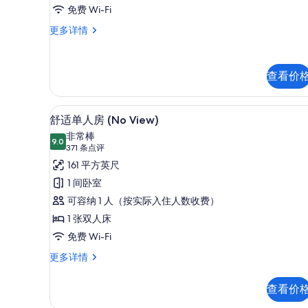
免费 Wi-Fi
选
-
条
Non-
Double
更多详情
件
Room
Smoking,
-
Without
Non-
查看价
Transit
Smoking,
Without
Area
Transit
的
舒适单人房 (No View) |
显
Area
7
舒适单人房 (No View)
所
更
示
非常棒
多
9.0
有
9.0 分，满分 10 分
舒
(371
371 条点评
信
照
条
适
161 平方英尺
息
点
片
单
1 间卧室
评)
人
可容纳 1 人（按实际入住人数收费）
房
1 张双人床
(No
免费 Wi-Fi
View)
舒
更多详情
的
适
单
所
查看价
人
有
房