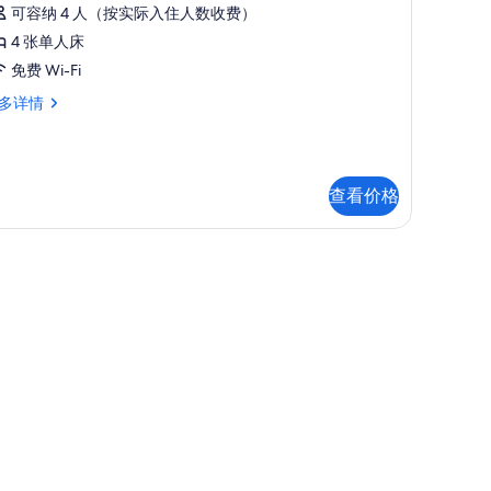
庭
可容纳 4 人（按实际入住人数收费）
,
4 张单人床
无
免费 Wi-Fi
烟
多详情
房
For
,
eople
查看价格
se)
or
的
作区、隔音
ople
所
e)
有
照
片