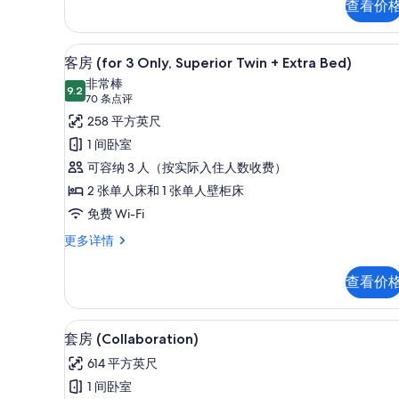
照
查看价
(Single
片
Use)
更
羽绒被、客房内保险箱、笔记
显
8
多
客房 (for 3 Only, Superior Twin + Extra Bed)
示
信
非常棒
息
9.2
9.2 分，满分 10 分
客
(70
70 条点评
条
房
258 平方英尺
点
(for
1 间卧室
评)
3
可容纳 3 人（按实际入住人数收费）
Only,
2 张单人床和 1 张单人壁柜床
Superior
免费 Wi-Fi
Twin
客
更多详情
+
房
Extra
(for
查看价
Bed)
3
Only,
的
Superior
套房 (Collaboration)
显
所
8
Twin
套房 (Collaboration)
示
+
有
614 平方英尺
Extra
套
照
Bed)
1 间卧室