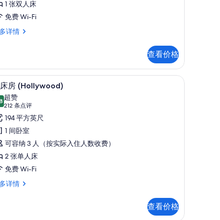
1 张双人床
oom
免费 Wi-Fi
emium
多详情
on-
uble
moking,
oom
查看价格
ithout
ransit
n-
oking,
rea
作区、隔音
羽绒被、客房内保险箱、笔记本电脑工作区、
显
8
thout
床房 (Hollywood)
的
示
ansit
超赞
所
ea
8
8.8 分，满分 10 分
双
(212
212 条点评
有
条
床
194 平方英尺
点
照
房
1 间卧室
评)
片
Hollywood)
可容纳 3 人（按实际入住人数收费）
的
2 张单人床
所
免费 Wi-Fi
有
多详情
照
片
查看价格
ollywood)