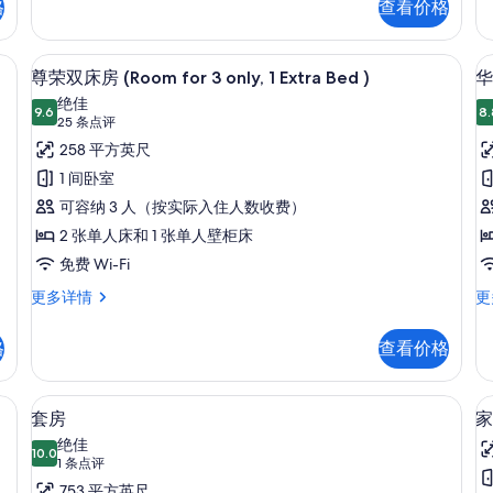
格
查看价格
照
人
床
房
房
片
更
(P
本电脑工作区、隔音
羽绒被、客房内保险箱、笔记本电脑工
显
7
多
更
尊荣双床房 (Room for 3 only, 1 Extra Bed )
华
示
信
多
绝佳
息
9.6
信
8.
9.6 分，满分 10 分
尊
(25
25 条点评
息
条
荣
258 平方英尺
点
双
1 间卧室
评)
床
可容纳 3 人（按实际入住人数收费）
房
2 张单人床和 1 张单人壁柜床
(Room
免费 Wi-Fi
for
尊
华
更多详情
更
3
荣
丽
双
双
only,
格
查看价格
床
床
1
房
房
Extra
(Room
更
 | 羽绒被、客房内保险箱、笔记本电脑工作区、隔音
32-英寸LED 电视 （配备数码频道）、
显
11
Bed
for
多
套房
家
示
3
信
)
绝佳
only,
10.0
息
10.0 分，满分 10 分
套
(1
1 条点评
的
1
条
753 平方英尺