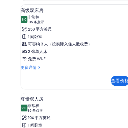
(No
照
羽绒被、客房内保险箱、笔记
显
8
View)
高级双床房
片
示
更
非常棒
多
9.0
9.0 分，满分 10 分
高
(105
105 条点评
信
条
级
258 平方英尺
息
点
双
1 间卧室
评)
床
可容纳 3 人（按实际入住人数收费）
房
2 张单人床
的
免费 Wi-Fi
所
高
更多详情
级
有
双
查看价
照
床
房
片
更
羽绒被、客房内保险箱、笔记
显
7
多
尊贵双人房
示
信
非常棒
息
9.0
9.0 分，满分 10 分
尊
(35
35 条点评
条
贵
194 平方英尺
点
双
1 间卧室