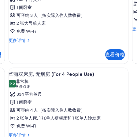
房
Extra
所
点
Bed
的
1 间卧室
房
有
)
评)
所
可容纳 3 人（按实际入住人数收费）
照
更
多
有
2 张大号单人床
片
信
家
更
照
免费 Wi-Fi
息
庭
(
片
房
套
更多详情
无
房
4
烟
更
P
格
查看价格
房
多
U
(F
信
4
息
本电脑工作区、隔音
羽绒被、客房内保险箱、笔记本电脑工
显
Pe
7
华丽双床房, 无烟房 (For 4 People Use)
Us
示
非常棒
更
9.2
9.2 分，满分 10 分
华
(9
9 条点评
多
条
丽
334 平方英尺
信
点
息
双
1 间卧室
评)
床
可容纳 4 人（按实际入住人数收费）
房,
2 张单人床, 1 张单人壁柜床和 1 张单人沙发床
无
免费 Wi-Fi
烟
华
更多详情