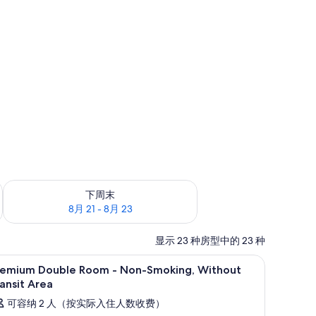
6
查看下周末的空房情况：8月 21 - 8月 23
下周末
8月 21 - 8月 23
显示 23 种房型中的 23 种
作区、隔音
羽绒被、客房内保险箱、笔记本电脑工作区、
显
4
remium Double Room - Non-Smoking, Without
示
ansit Area
remium
可容纳 2 人（按实际入住人数收费）
ouble