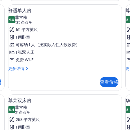
信
多
本电脑工作区、隔音
羽绒被、客房内保险箱、笔记本电脑工
显
6
息
信
舒适单人房
尊
示
息
非常棒
9.0
8.
9.0 分，满分 10 分
舒
(125
125 条点评
条
适
161 平方英尺
点
单
1 间卧室
评)
人
可容纳 1 人（按实际入住人数收费）
房
1 张双人床
的
免费 Wi-Fi
所
舒
尊
更多详情
更
适
贵
有
单
双
格
查看价格
照
人
床
房
房
片
更
更
本电脑工作区、隔音
羽绒被、客房内保险箱、笔记本电脑工
显
7
多
多
尊荣双床房
华
示
信
信
非常棒
息
8.4
息
8.
8.4 分，满分 10 分
尊
(21
21 条点评
条
荣
258 平方英尺
点
双
1 间卧室